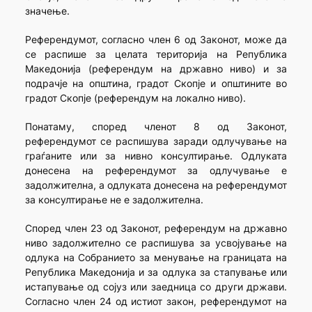
значење.
Референдумот, согласно член 6 од Законот, може да
се распише за целата територија на Република
Македонија (референдум на државно ниво) и за
подрачје на општина, градот Скопје и општините во
градот Скопје (референдум на локално ниво).
Понатаму, според членот 8 од Законот,
референдумот се распишува заради одлучување на
граѓаните или за нивно консултирање. Одлуката
донесена на референдумот за одлучување е
задолжителна, а одлуката донесена на референдумот
за консултирање не е задолжителна.
Според член 23 од Законот, референдум на државно
ниво задолжително се распишува за усвојување на
одлука на Собранието за менување на границата на
Република Македонија и за одлука за стапување или
истапување од сојуз или заедница со други држави.
Согласно член 24 од истиот закон, референдумот на