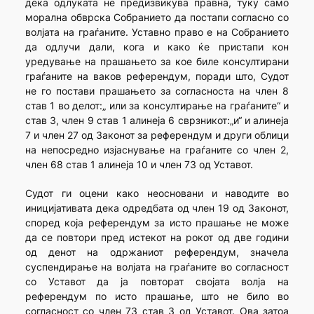
дека одлуката не предизвикува правна, туку само
морална обврска Собранието да постапи согласно со
волјата на граѓаните. Уставно право е на Собранието
да одлучи дали, кога и како ќе пристапи кон
уредување на прашањето за кое биле консултирани
граѓаните на ваков референдум, поради што, Судот
не го постави прашањето за согласноста на член 8
став 1 во делот:„ или за консултирање на граѓаните“ и
став 3, член 9 став 1 алинеја 6 сврзникот:„и“ и алинеја
7 и член 27 од Законот за референдум и други облици
на непосредно изјаснување на граѓаните со член 2,
член 68 став 1 алинеја 10 и член 73 од Уставот.
Судот ги оцени како неосновани и наводите во
иницијативата дека одредбата од член 19 од Законот,
според која референдум за исто прашање не може
да се повтори пред истекот на рокот од две години
од денот на одржаниот референдум, значела
суспендирање на волјата на граѓаните во согласност
со Уставот да ја повторат својата волја на
референдум по исто прашање, што не било во
согласност со член 73 став 3 од Уставот. Ова затоа