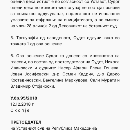
оценил дека истиот е во согласност со Уставот, Судот
оцени дека во конкретниот случај не постојат основи
за поинакво одлучување, поради што се исполнети
условите за отфрлање на иницијативата, а во смисла
на член 28 алинеја 2 од Деловникот на Уставниот суд.
5. Тргнувајќи од наведеното, Судот одлучи како во
точката 1 од ова решение.
6. Ова решение Судот го донесе со мнозинство на
гласови, во состав од претседателот на Судот, Никола
Ивановски и судиите: Насер Ајдари, Елена Гошева,
Јован Јосифовски, д-р Осман Кадриу, д-р Дарко
Костадиновски, Вангелина Маркудова, Сали Мурати и
Владимир Стојаноски.
У.бр.95/2018
12.12.2018 г.
С к о п ј е
ПРЕТСЕДАТЕЛ
на Уставниот суд на Република Македонија