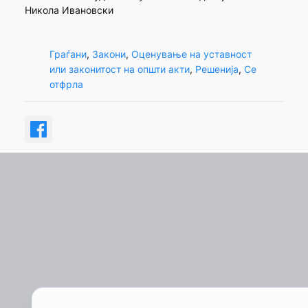
Никола Ивановски
Граѓани
, 
Закони
, 
Оценување на уставност
или законитост на општи акти
, 
Решенија
, 
Се
отфрла