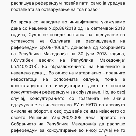
распишува референдум повеќе пати, само ја уредува
постапката за остварување на тоа право.“
Во врска со наводите во иницијативата укажуваме
дека со Решение У.бр.88/2018 од 19 септември 2018
година, Судот не поведе постапка за оценување на
уставноста на Одлуката за распишување на
референдум бр.08-4666/1, донесена од Собранието
на Република Македонија на 30 јули 2018 година,
(„Службен весник на Република Македонија“
бр.140/2018). Во образложението на Решението е
наведено дека „…Во однос на материјално – правните
недостатоци на оспорената одлука, точна е
констатацијата на иницијаторите дека не постои
консултативен референдум за сојузување. Но, во овој
случај, консултирањето со граѓаните не значи
одлучување за членство во ЕУ и НАТО во апсолута
смисла на зборот, а овој суд веќе се има изјаснето со
своето Решение У.бр.260/2009 дека правото на
Собранието на Република Македонија да распише
референдум за консултирање во никој случај не го