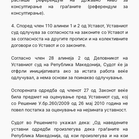
консултирање на граѓаните (референдум за
консултирање).
4. Според член 110 алинеи 1 и 2 од Уставот, Уставниот
суд одлучува за согласноста на законите со Уставот и
за согласноста на другите прописи и на колективните
договори со Уставот и со законите.
Согласно член 28 алинеја 2 од Деловникот на
Уставниот суд на Република Македонија, Судот ќе ја
отфрли иницијативата ако за истата работа веќе
одлучувал, а нема основи за поинакво одлучување.
Оспорената одредба од членот 27 од Законот веќе
била предмет на оценување пред Уставниот суд, кој
со Решение У.бр.260/2009 од 26 мај 2010 година не
повел постапка за оценување на нејзината уставност.
Судот во Решението укажал дека: „Од наведените
уставни одредби произлегува дека граѓаните на
Република Македонија, од кои произлегува и на кои