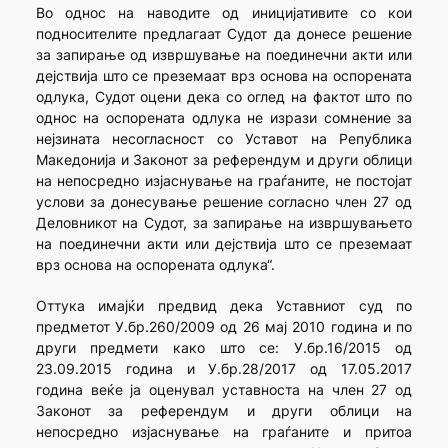
Во однос на наводите од иницијативите со кои
подносителите предлагаат Судот да донесе решение
за запирање од извршување на поединечни акти или
дејствија што се преземаат врз основа на оспорената
одлука, Судот оцени дека со оглед на фактот што по
однос на оспорената одлука не изрази сомнение за
нејзината несогласност со Уставот на Република
Македонија и Законот за референдум и други облици
на непосредно изјаснување на граѓаните, не постојат
услови за донесување решение согласно член 27 од
Деловникот на Судот, за запирање на извршувањето
на поединечни акти или дејствија што се преземаат
врз основа на оспорената одлука“.
Оттука имајќи предвид дека Уставниот суд по
предметот У.бр.260/2009 од 26 мај 2010 година и по
други предмети како што се: У.бр.16/2015 од
23.09.2015 година и У.бр.28/2017 од 17.05.2017
година веќе ја оценувал уставноста на член 27 од
Законот за референдум и други облици на
непосредно изјаснување на граѓаните и притоа