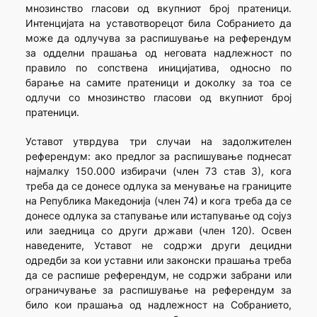
мнозинство гласови од вкупниот број пратеници.
Интенцијата на уставотворецот била Собранието да
може да одлучува за распишување на референдум
за одделни прашања од неговата надлежност по
правило по сопствена иницијатива, односно по
барање на самите пратеници и доколку за тоа се
одлучи со мнозинство гласови од вкупниот број
пратеници.
Уставот утврдува три случаи на задолжителен
референдум: ако предлог за распишување поднесат
најмалку 150.000 избирачи (член 73 став 3), кога
треба да се донесе одлука за менување на границите
на Република Македонија (член 74) и кога треба да се
донесе одлука за стапување или истапување од сојуз
или заедница со други држави (член 120). Освен
наведените, Уставот не содржи други децидни
одредби за кои уставни или законски прашања треба
да се распише референдум, не содржи забрани или
ограничување за распишување на референдум за
било кои прашања од надлежност на Собранието,