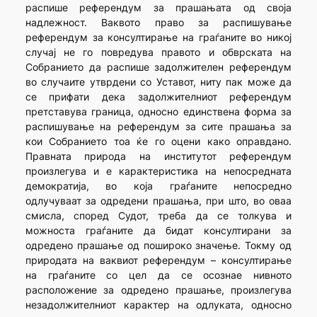
распише референдум за прашањата од своја
надлежност. Ваквото право за распишување
референдум за консултирање на граѓаните во никој
случај не го повредува правото и обврската на
Собранието да распише задолжителен референдум
во случаите утврдени со Уставот, ниту пак може да
се прифати дека задолжителниот референдум
претставува граница, односно единствена форма за
распишување на референдум за сите прашања за
кои Собранието тоа ќе го оцени како оправдано.
Правната природа на институтот референдум
произлегува и е карактеристика на непосредната
демократија, во која граѓаните непосредно
одлучуваат за одредени прашања, при што, во оваа
смисла, според Судот, треба да се толкува и
можноста граѓаните да бидат консултирани за
одредено прашање од пошироко значење. Токму од
природата на ваквиот референдум – консултирање
на граѓаните со цел да се осознае нивното
расположение за одредено прашање, произлегува
незадолжителниот карактер на одлуката, односно