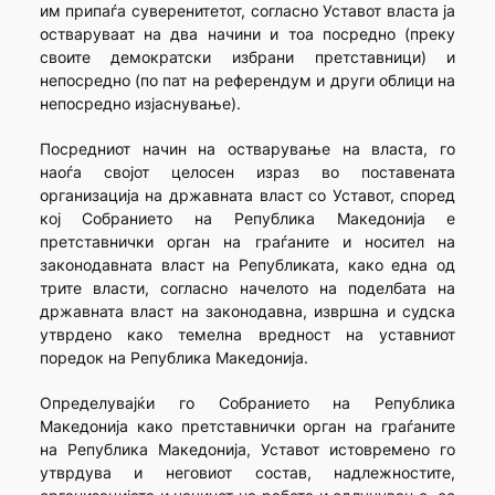
им припаѓа суверенитетот, согласно Уставот власта ја
остваруваат на два начини и тоа посредно (преку
своите демократски избрани претставници) и
непосредно (по пат на референдум и други облици на
непосредно изјаснување).
Посредниот начин на остварување на власта, го
наоѓа својот целосен израз во поставената
организација на државната власт со Уставот, според
кој Собранието на Република Македонија е
претставнички орган на граѓаните и носител на
законодавната власт на Републиката, како една од
трите власти, согласно начелото на поделбата на
државната власт на законодавна, извршна и судска
утврдено како темелна вредност на уставниот
поредок на Република Македонија.
Определувајќи го Собранието на Република
Македонија како претставнички орган на граѓаните
на Република Македонија, Уставот истовремено го
утврдува и неговиот состав, надлежностите,