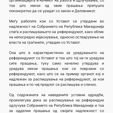
организацијата и начинот на работа и одлучување, со
тоа што некои од овие прашања препушта
поконкретно да се уредат со закон и Деловникот.
Меѓу работите кои со Уставот се утврдени во
надлежност на Собранието на Република Македонија
спаѓа и распишувањето на референдумот, како облик
на непосредно изјаснување, односно остварување на
власта на граѓаните, утврден со Уставот.
Она што е карактеристично за уредувањето на
референдумот со Уставот е тоа што тој не ги уредува
сите прашања, туку само начелно утврдува и
уредува некои прашања кои се поврзани со
референдумот, како што се на пример органот кој е
надлежен за распишување на референдумот, за кои
прашања и по чиј предлог се распишува и слично.
Од содржината на наведените уставни одредби,
произлегува дека за распишување на референдум
одлучува Собранието на Република Македонија и тоа
за одделни прашања од својата надлежност со