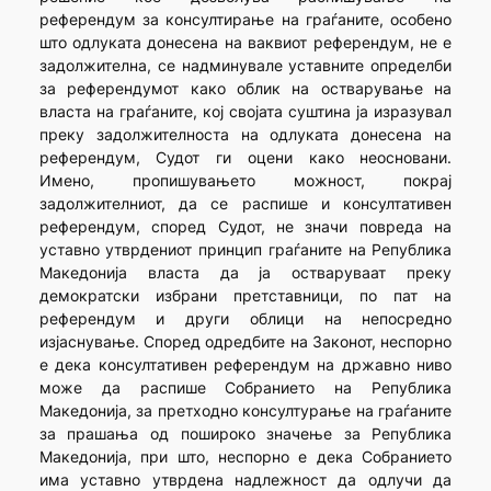
референдум за консултирање на граѓаните, особено
што одлуката донесена на ваквиот референдум, не е
задолжителна, се надминувале уставните определби
за референдумот како облик на остварување на
власта на граѓаните, кој својата суштина ја изразувал
преку задолжителноста на одлуката донесена на
референдум, Судот ги оцени како неосновани.
Имено, пропишувањето можност, покрај
задолжителниот, да се распише и консултативен
референдум, според Судот, не значи повреда на
уставно утврдениот принцип граѓаните на Република
Македонија власта да ја остваруваат преку
демократски избрани претставници, по пат на
референдум и други облици на непосредно
изјаснување. Според одредбите на Законот, неспорно
е дека консултативен референдум на државно ниво
може да распише Собранието на Република
Македонија, за претходно консултурање на граѓаните
за прашања од пошироко значење за Република
Македонија, при што, неспорно е дека Собранието
има уставно утврдена надлежност да одлучи да