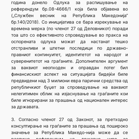
година донело Одлука за распишување на
референдум бр.08-4666/1 која била објавена во
(„Службен весник на Република Македонија“
бр.140/2018). Со иницијатива се бара изрекување на
времена мерка (по членот 27 од Деловникот) поради
тоа што со ефективното спроведување во пракса на
оспорената одлука можат да настанат тешко
отстранливи и штетни последици по државно-
правниот континуитет, идентитетот на народот и
суверенитетот на граѓаните. Дополнителен аргумент
за ваквиот неопходен и оправдан потег бил
финансискиот аспект на ситуацијата бидејќи биле
предвидени над 3 милиони евра парични средства од
републичкиот буџет за спроведување на ваквиот
нелегитимен облик на изјаснување на граѓаните кои
биле игнорирани за прашања од национален интерес
за државата.
3. Согласно членот 27 од Законот, за претходно
консултирање на граѓаните за прашања од пошироко
значење за Република Македо-нија може да се
распише референдум на државно ниво за