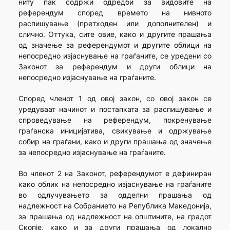
ниту пак содржи одредби за видовите на
референдум според времето на нивното
распишување (претходен или дополнителен) и
слично. Оттука, сите овие, како и другите прашања
од значење за референдумот и другите облици на
непосредно изјаснување на граѓаните, се уредени со
Законот за референдум и други облици на
непосредно изјаснување на граѓаните.
Според членот 1 од овој закон, со овој закон се
уредуваат начинот и постапката за распишување и
спроведување на референдум, покренување
граѓанска иницијатива, свикување и одржување
собир на граѓани, како и други прашања од значење
за непосредно изјаснување на граѓаните.
Во членот 2 на Законот, референдумот е дефиниран
како облик на непосредно изјаснување на граѓаните
во одлучувањето за одделни прашања од
надлежност на Собранието на Република Македонија,
за прашања од надлежност на општините, на градот
Скопје, како и за други прашања од локално