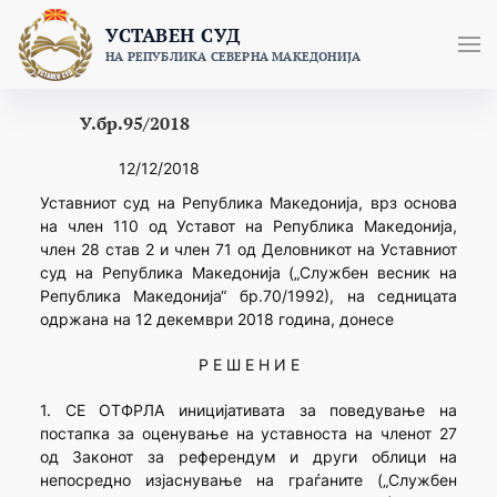
Skip
УСТАВЕН СУД
to
НА РЕПУБЛИКА СЕВЕРНА МАКЕДОНИЈА
content
У.бр.95/2018
12/12/2018
Уставниот суд на Република Македонија, врз основа
на член 110 од Уставот на Република Македонија,
член 28 став 2 и член 71 од Деловникот на Уставниот
суд на Република Македонија („Службен весник на
Република Македонија“ бр.70/1992), на седницатa
одржана на 12 декември 2018 година, донесе
Р Е Ш Е Н И Е
1. СЕ ОТФРЛА иницијативата за поведување на
постапка за оценување на уставноста на членот 27
од Законот за референдум и други облици на
непосредно изјаснување на граѓаните („Службен