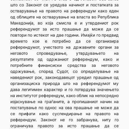
што со Законот се уредува начинот и постапката за
остварување на правото на референдум како еден
од облиците на остварување на власта во Република
Македонија, во која смисла е и утврдениот рок
референдумот за исто прашање да може да се
повтори по истекот на две години. Имајќи го предвид
времето кое е потребно да се организира
референдумот, учеството на државните органи за
неговото спроведување, утврдувањето на
резултатите од одржаниот референдум, како и
потребните финансиски средства за неговото
одржување, според Судот, со определување на
наведениот рок, законодавецот уредил прашање од
организациска природа што на референдумот му
дава легитимен карактер и го потврдува значењето
на институтот референдум, како облик на непосредно
изјаснување на граѓаните, а пропишаниот начин на
постапување по однос на ова прашање не може да
се прифати како суспендирање на правото на
референдум. Законот не го забранува, ниту го
ограничува правото за исто прашање да се