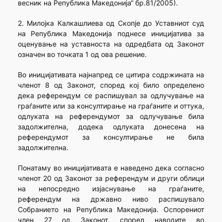
весник на Република Македонија“ бр.81/2005).
2. Милојка Калкашлиева од Скопје до Уставниот суд
на Република Македонија поднесе иницијатива за
оценување на уставноста на одредбата од Законот
означен во точката 1 од ова решение.
Во иницијативата најнапред се цитира содржината на
членот 8 од Законот, според кој било определено
дека референдум се распишувал за одлучување на
граѓаните или за консултирање на граѓаните и оттука,
одлуката на референдумот за одлучување била
задолжителна, додека одлуката донесена на
референдумот за консултирање не била
задолжителна.
Понатаму во иницијативата е наведено дека согласно
членот 20 од Законот за референдум и други облици
на непосредно изјаснување на граѓаните,
референдум на државно ниво распишувало
Собранието на Република Македонија. Оспорениот
член 27 од Законот, според наводите во