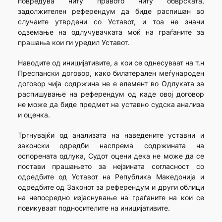
повредува ниту правото ниту обврската,
задолжителен референдум да биде распишан во
случаите утврдени со Уставот, и тоа не значи
одземање на одлучувачката моќ на граѓаните за
прашања кои ги уредил Уставот.
Наводите од иницијативите, а кои се однесуваат на т.н
Преспански договор, како билатерален меѓународен
договор чија содржина не е елемент во Одлуката за
распишување на референдум од каде овој договор
не може да биде предмет на уставно судска анализа
и оценка.
Тргнувајќи од анализата на наведените уставни и
законски одредби наспрема содржината на
оспорената одлука, Судот оцени дека не може да се
постави прашањето за нејзината согласност со
одредбите од Уставот на Република Македонија и
одредбите од Законот за референдум и други облици
на непосредно изјаснување на граѓаните на кои се
повикуваат подносителите на иницијативите.