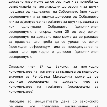
државно ниво може да се распише и за потреба од
ратификација на меѓународни договори и за други
прашања од надлежност на Собранието (претходен
референдум) и за одлуки донесени од Собранието
или за изјаснување на граѓаните за други прашања за
кои одлучувало Собранието (дополнителен
референдум), а според член 25 од овој закон,
референдум на државно ниво може да се распише
за прашања што треба да се уредат со закон
(претходен референдум) или за преоценување на
закон што претходно е донесен (дополнителен
референдум).
Согласно член 27 од Законот, за претходно
консултирање на граѓаните за прашања од пошироко
значење за Република Македонија може да се
распише референдум на државно ниво за
консултирање на граѓаните (референдум за
консултирање).
Наводите во иницијативата дека со законското
решение кое дозволува распишување на