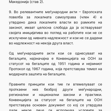
Македонија (став 2).
9. Во релевантните меѓународни акти – Европската
повелба за локалната самоуправа (член 4) е
утврдено дека локалните власти во рамките на
законот, имаат целосна слобода да ја остваруваат
својата иницијатива во поглед на работите кои не се
исклучени од нивната надлежност и кои не се дадени
во надлежност на некоја друга власт.
Од меѓународните акти кои се однесуваат на
бегалците, најзначајна е Конвенцијата на ООН за
статусот на бегалците од 1951 година и нејзиниот
Протокол од 1967 година, која претставува темел на
модерната заштита на бегалците.
Правните принципи кои тие ги втемелуваат се
проткаени низ безброј други меѓународни,
регионални и национални закони и практики.
Конвенцијата за статусот на бегалците на ООН
претставува основен документ со кој се утврдува
дали некое лице ги исполнува условите за