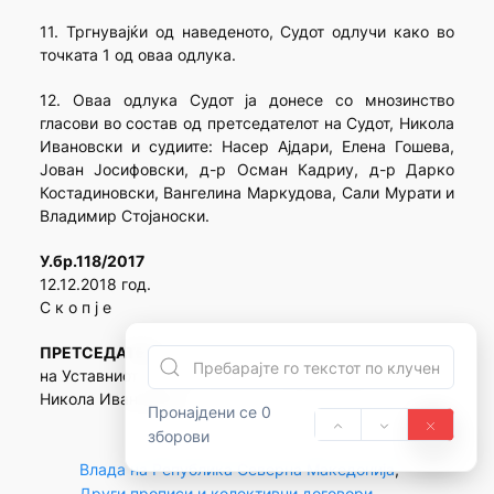
11. Тргнувајќи од наведеното, Судот одлучи како во
точката 1 од оваа одлука.
12. Оваа одлука Судот ја донесе со мнозинство
гласови во состав од претседателот на Судот, Никола
Ивановски и судиите: Насер Ајдари, Елена Гошева,
Јован Јосифовски, д-р Осман Кадриу, д-р Дарко
Костадиновски, Вангелина Маркудова, Сали Мурати и
Владимир Стојаноски.
У.бр.118/2017
12.12.2018 гoд.
С к о п ј е
ПРЕТСЕДАТЕЛ
на Уставниот суд на Република Македонија
Никола Ивановски
Пронајдени се 0
зборови
Влада на Република Северна Македонија
, 
Други прописи и колективни договори
, 