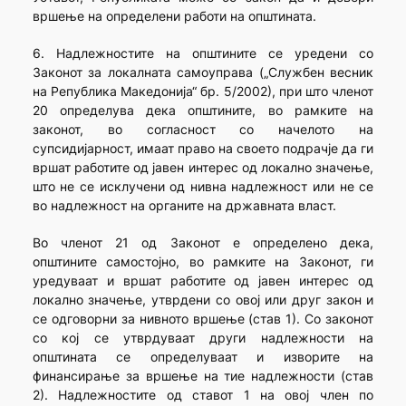
вршење на определени работи на општината.
6. Надлежностите на општините се уредени со
Законот за локалната самоуправа („Службен весник
на Република Македонија“ бр. 5/2002), при што членот
20 определува дека општините, во рамките на
законот, во согласност со начелото на
супсидијарност, имаат право на своето подрачје да ги
вршат работите од јавен интерес од локално значење,
што не се исклучени од нивна надлежност или не се
во надлежност на органите на државната власт.
Во членот 21 од Законот е определено дека,
општините самостојно, во рамките на Законот, ги
уредуваат и вршат работите од јавен интерес од
локално значење, утврдени со овој или друг закон и
се одговорни за нивното вршење (став 1). Со законот
со кој се утврдуваат други надлежности на
општината се определуваат и изворите на
финансирање за вршење на тие надлежности (став
2). Надлежностите од ставот 1 на овој член по