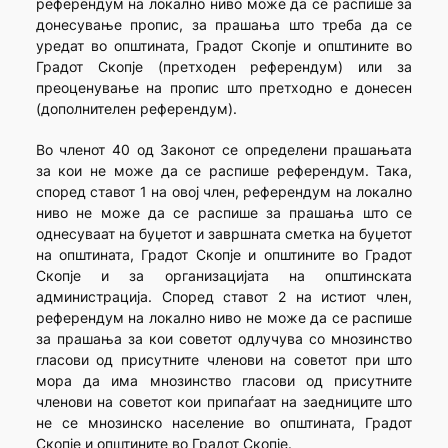
референдум на локално ниво може да се распише за
донесување пропис, за прашања што треба да се
уредат во општината, Градот Скопје и општините во
Градот Скопје (претходен референдум) или за
преоценување на пропис што претходно е донесен
(дополнителен референдум).
Во членот 40 од Законот се определени прашањата
за кои не може да се распише референдум. Така,
според ставот 1 на овој член, референдум на локално
ниво не може да се распише за прашања што се
однесуваат на буџетот и завршната сметка на буџетот
на општината, Градот Скопје и општините во Градот
Скопје и за организацијата на општинската
администрација. Според ставот 2 на истиот член,
референдум на локално ниво не може да се распише
за прашања за кои советот одлучува со мнозинство
гласови од присутните членови на советот при што
мора да има мнозинство гласови од присутните
членови на советот кои припаѓаат на заедниците што
не се мнозинско население во општината, Градот
Скопје и општините во Градот Скопје.