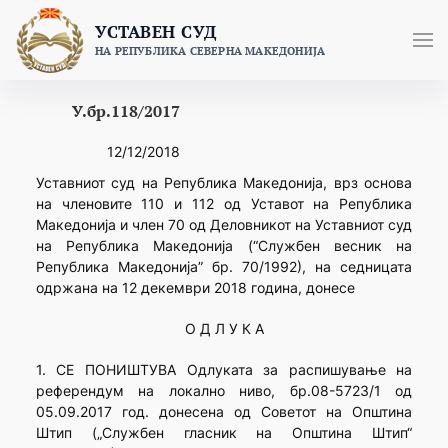
Skip
УСТАВЕН СУД
to
НА РЕПУБЛИКА СЕВЕРНА МАКЕДОНИЈА
content
У.бр.118/2017
12/12/2018
Уставниот суд на Република Македонија, врз основа
на членовите 110 и 112 од Уставот на Република
Македонија и член 70 од Деловникот на Уставниот суд
на Република Македонија (“Службен весник на
Република Македонија” бр. 70/1992), на седницата
одржана на 12 декември 2018 година, донесе
О Д Л У К А
1. СЕ ПОНИШТУВА Одлуката за распишување на
референдум на локално ниво, бр.08-5723/1 од
05.09.2017 год. донесена од Советот на Општина
Штип („Службен гласник на Општина Штип“