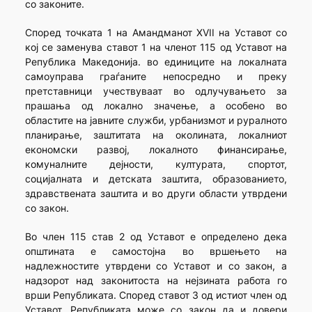
со законите.
Според точката 1 на Амандманот XVII на Уставот со
кој се заменува ставот 1 на членот 115 од Уставот на
Република Македонија. во единиците на локалната
самоуправа граѓаните непосредно и преку
претставници учествуваат во одлучувањето за
прашања од локално значење, а особено во
областите на јавните служби, урбанизмот и руралното
планирање, заштитата на околината, локалниот
економски развој, локалното финансирање,
комуналните дејности, културата, спортот,
социјалната и детската заштита, образованието,
здравствената заштита и во други области утврдени
со закон.
Во член 115 став 2 од Уставот е определено дека
општината е самостојна во вршењето на
надлежностите утврдени со Уставот и со закон, а
надзорот над законитоста на нејзината работа го
врши Републиката. Според ставот 3 од истиот член од
Уставот, Републиката може со закон да и довери