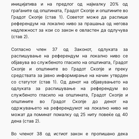
иницијатива и на предлог од најмалку 20% од
граѓаните од општината, Градот Скопје и општините во
Градот Скопје (став 1). Советот може да распише
референдум на локално ниво за прашања од негова
надлежност за кои со закон е овластен да одлучува
(став 2).
Согласно член 37 од Законот, одлуката за
распишување на референдум на локално ниво се
објавува во службеното гласило на општината, Градот
Скопје и општините во Градот Скопје и преку
средствата за јавно информирање на начин утврден
со статутот (став 1). Од денот на објавувањето на
одлуката за распишување на референдум во
службеното гласило на општината, Градот Скопје и
општините во Градот Скопје до денот на
одржувањето на референдумот на локално ниво не
можат да поминат помалку од 25 ниту повеќе од 40
дена (став 2).
Во членот 38 од истиот закон е пропишано дека