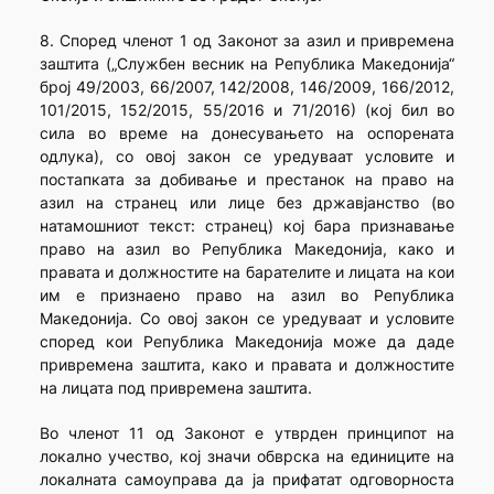
8. Според членот 1 од Законот за азил и привремена
заштита („Службен весник на Република Македонија“
број 49/2003, 66/2007, 142/2008, 146/2009, 166/2012,
101/2015, 152/2015, 55/2016 и 71/2016) (кој бил во
сила во време на донесувањето на оспорената
одлука), со овој закон се уредуваат условите и
постапката за добивање и престанок на право на
азил на странец или лице без државјанство (во
натамошниот текст: странец) кој бара признавање
право на азил во Република Македонија, како и
правата и должностите на барателите и лицата на кои
им е признаено право на азил во Република
Македонија. Со овој закон се уредуваат и условите
според кои Република Македонија може да даде
привремена заштита, како и правата и должностите
на лицата под привремена заштита.
Во членот 11 од Законот е утврден принципот на
локално учество, кој значи обврска на единиците на
локалната самоуправа да ја прифатат одговорноста