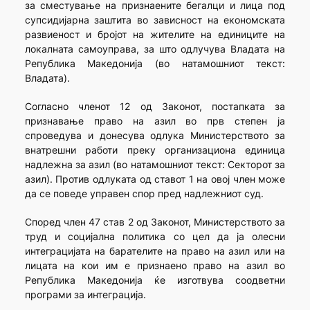
за сместување на признаените бегалци и лица под
супсидијарна заштита во зависност на економската
развиеност и бројот на жителите на единиците на
локалната самоуправа, за што одлучува Владата на
Република Македонија (во натамошниот текст:
Владата).
Согласно членот 12 од Законот, постапката за
признавање право на азил во прв степен ја
спроведува и донесува одлука Министерството за
внатрешни работи преку организациона единица
надлежна за азил (во натамошниот текст: Секторот за
азил). Против одлуката од ставот 1 на овој член може
да се поведе управен спор пред надлежниот суд.
Според член 47 став 2 од Законот, Министерството за
труд и социјална политика со цел да ја олесни
интеграцијата на барателите на право на азил или на
лицата на кои им е признаено право на азил во
Република Македонија ќе изготвува соодветни
програми за интеграција.