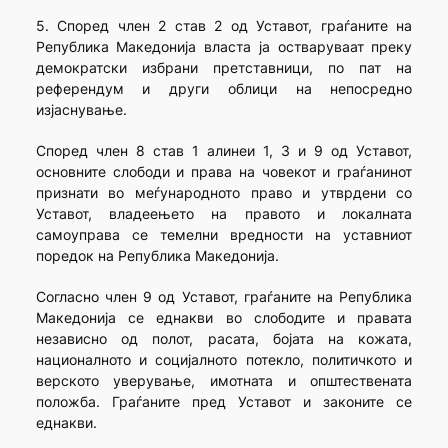
5. Според член 2 став 2 од Уставот, граѓаните на
Република Македонија власта ја остваруваат преку
демократски избрани претставници, по пат на
референдум и други облици на непосредно
изјаснување.
Според член 8 став 1 алинеи 1, 3 и 9 од Уставот,
основните слободи и права на човекот и граѓанинот
признати во меѓународното право и утврдени со
Уставот, владеењето на правото и локалната
самоуправа се темелни вредности на уставниот
поредок на Република Македонија.
Согласно член 9 од Уставот, граѓаните на Република
Македонија се еднакви во слободите и правата
независно од полот, расата, бојата на кожата,
националното и социјалното потекло, политичкото и
верското уверување, имотната и општествената
положба. Граѓаните пред Уставот и законите се
еднакви.