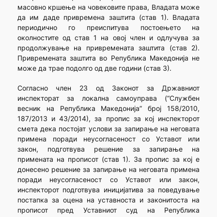
масовно кршење на човековите права, Владата може
да им даде привремена заштита (став 1). Владата
периодично го преиспитува постоењето на
околностите од став 1 на овој член и одлучува за
продолжување на привремената заштита (став 2).
Привремената заштита во Република Македонија не
може да трае подолго од две години (став 3).
Согласно член 23 од Законот за Државниот
инспекторат за локална самоуправа (“Службен
весник на Република Македонија” број 158/2010,
187/2013 и 43/2014), за пропис за кој инспекторот
смета дека постојат услови за запирање на неговата
примена поради неусогласеност со Уставот или
закон, подготвува решение за запирање на
примената на прописот (став 1). За пропис за кој е
донесено решение за запирање на неговата примена
поради неусогласеност со Уставот или закон,
инспекторот подготвува иницијатива за поведување
постапка за оцена на уставноста и законитоста на
прописот пред Уставниот суд на Република