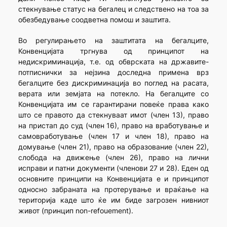
стекнување статус на бегалец и следствено на тоа за
обезбедување соодветна помош и заштита.
Во регулирањето на заштитата на бегалците,
Конвенцијата тргнува од принципот на
недискриминација, т.е. од обврската на државите-
потписнички за нејзина доследна примена врз
бегалците без дискриминација во поглед на расата,
верата или земјата на потекло. На бегалците со
Конвенцијата им се гарантирани повеќе права како
што се правото да стекнуваат имот (член 13), право
на пристап до суд (член 16), право на вработување и
самовработување (член 17 и член 18), право на
домување (член 21), право на образование (член 22),
слобода на движење (член 26), право на лични
исправи и патни документи (членови 27 и 28). Еден од
основните принципи на Конвенцијата е и принципот
односно забраната на протерување и враќање на
територија каде што ќе им биде загрозен нивниот
живот (принцип non-refouement).