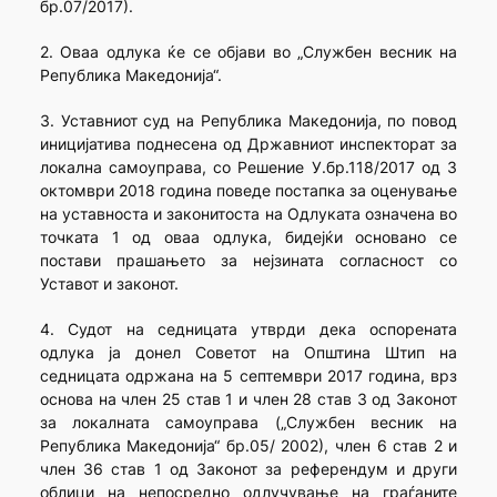
бр.07/2017).
2. Оваа одлука ќе се објави во „Службен весник на
Република Македонија“.
3. Уставниот суд на Република Македонија, по повод
иницијатива поднесена од Државниот инспекторат за
локална самоуправа, со Решение У.бр.118/2017 од 3
октомври 2018 година поведе постапка за оценување
на уставноста и законитоста на Одлуката означена во
точката 1 од оваа одлука, бидејќи основано се
постави прашањето за нејзината согласност со
Уставот и законот.
4. Судот на седницата утврди дека оспорената
одлука ја донел Советот на Општина Штип на
седницата одржана на 5 септември 2017 година, врз
основа на член 25 став 1 и член 28 став 3 од Законот
за локалната самоуправа („Службен весник на
Република Македонија“ бр.05/ 2002), член 6 став 2 и
член 36 став 1 од Законот за референдум и други
облици на непосредно одлучување на граѓаните