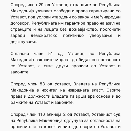
Според член 29 од Уставот, странците во Република
Македонија уживаат слободи и права гарантирани со
Уставот, под услови утврдени со закон и меѓународни
договори. Републиката им гарантира право на азил на
странците и на лицата без државјанство, прогонети
заради демократско политичко уверување и
дејствување.
Согласно член 51 од Уставот, во Република
Македонија законите мораат да бидат во согласност
со Уставот, а сите други прописи со Уставот и
законите.
Според член 88 од Уставот, Владата на Република
Македонија е носител на извршната власт. Своите
права и должности Владата ги врши врз основа и во
рамките на Уставот и законите.
Според член 110 алинеја 2 од Уставот, Уставниот суд
на Република Македонија одлучува за согласноста на
прописите и на колективните договори со Уставот и