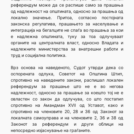
референдум може да се распише само за прашања
од надлежност на општината, односно за прашања од
локално значење. Притоа, согласно постојната
законска регулатива, прашањето за населување и
интеграција на бегалците не спаѓа во прашања за кои
е надлежна општината, туку за тоа одлучуваат
органите на централната власт, односно Владата и
надлежните министерства за внатрешни работи и
труд и социјална политика.
Врз основа на наведеното, Судот утврди дека со
оспорената одлука, Советот на Општина Штип,
спротивно на наведените закони, распишал локален
референдум за прашање што не е во негова
надлежност, односно за прашање за коешто тој не е
овластен со закон да одлучува, со што постапил
спротивно на Амандман XVII од Уставот, како и
спротивно на членовите 20, 28 и 36 од Законот за
локалната самоуправа и на членовите 2, 36 и 38 од
Законот за референдум и други облици на
непосредно изјаснување на граѓаните.