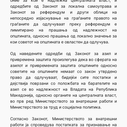
оние за кои е надлежна централната власт, и
одредбите од Законот за локална самоуправа и
Законот за референдум и други облици на
непосредно изјаснување на граѓаните правото на
граѓаните да одлучуваат преку референдум е
лимитирано на прашања од надлежност на
општината, односно прашања од локално значење за
кои советот на општината е овластен да одлучува.
Од наведените одредби од Законот за азил и
привремена заштита произлегува дека во сферата на
азилот и привремената заштита општините односно
советите на општините немаат со закон утврдено
право да одлучуваат, бидејќи сите постапки и
дејствија поврзани со положбата на барателите на
азил се во надлежност на Владата на Република
Македо­нија, односно органите на централната власт,
во прв ред Министерството за внатрешни работи и
Министерството за труд и социјална политика.
Согласно Законот, Министерството за внатрешни
работи ја спроведува постапката за признавање на