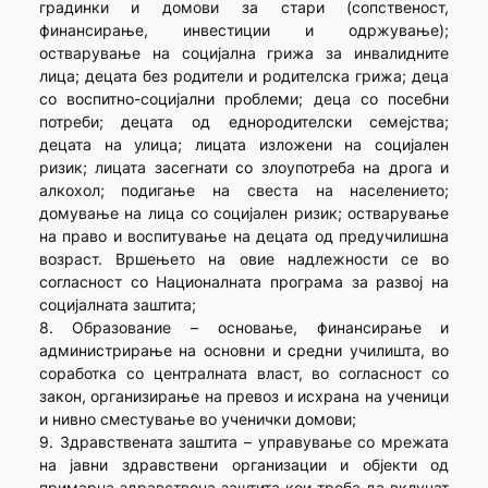
градинки и домови за стари (сопственост,
финансирање, инвестиции и одржување);
остварување на социјална грижа за инвалидните
лица; децата без родители и родителска грижа; деца
со воспитно-социјални проблеми; деца со посебни
потреби; децата од еднородителски семејства;
децата на улица; лицата изложени на социјален
ризик; лицата засегнати со злоупотреба на дрога и
алкохол; подигање на свеста на населението;
домување на лица со социјален ризик; остварување
на право и воспитување на децата од предучилишна
возраст. Вршењето на овие надлежности се во
согласност со Националната програма за развој на
социјалната заштита;
8. Образование – основање, финансирање и
администрирање на основни и средни училишта, во
соработка со централната власт, во согласност со
закон, организирање на превоз и исхрана на ученици
и нивно сместување во ученички домови;
9. Здравствената заштита – управување со мрежата
на јавни здравствени организации и објекти од
примарна здравствена заштита кои треба да вклучат