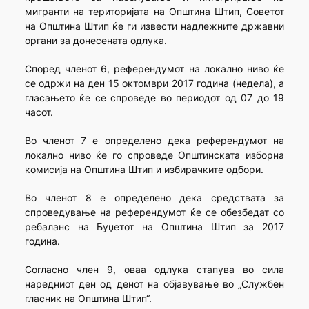
мигранти на територијата на Општина Штип, Советот
на Општина Штип ќе ги извести надлежните државни
органи за донесената одлука.
Според членот 6, референдумот на локално ниво ќе
се одржи на ден 15 октомври 2017 година (недела), а
гласањето ќе се спроведе во периодот од 07 до 19
часот.
Во членот 7 е определено дека референдумот на
локално ниво ќе го спровeде Општинската изборна
комисија на Општина Штип и избирачките одбори.
Во членот 8 е определено дека средствата за
спроведување на референдумот ќе се обезбедат со
ребаланс на Буџетот на Општина Штип за 2017
година.
Согласно член 9, оваа одлука стапува во сила
наредниот ден од денот на објавување во „Службен
гласник на Општина Штип“.