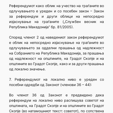
Референдумот како облик на учество на граѓаните во
одлучувањето е уреден и со посебен закон – Закон
за референдум и други облици на непосредно
изјаснување на граѓаните („Службен весник на
Република Македонија” бр. 81/2005).
Според членот 2 од наведениот закон референдумот
е облик на непосредно изјаснување на граѓаните во
одлучувањето за одделни прашања од надлежност
на Собранието на Република Македонија, за прашања
од надлежност на општините, на Градот Скопје и на
општините во Градот Скопје, како и за други прашања
од локално значење.
7. Референдумот на локално ниво е уреден со
посебни одредби од Законот (членови 36 – 44):
Во членот 36 од Законот е предвидено дека
референдум на локално ниво распишува советот на
општината, на Градот Скопје и на општините во Градот
Скопје (во натамошниот текст: советот), по сопствена