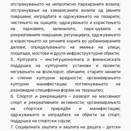
отстранувањето на непрописно паркираните возила;
отстранување на хаварисаните возила од јавните
површини; изградбата и одржувањето на пазарите;
чистењето на оџаците; одржувањето и користењето
на парковите, зеленилото, парк-шумите и
рекреативните површини; регулацијата, одржувањето
и користењето на речните корита во урбанизираните
делови; определувањето на имиња на улици,
плоштади, мостови и други инфраструктурни објекти;
5. Културата – институционалната и финансиската
поддршка на културните установи и проекти;
негувањето на фолклорот, обичаите, старите занаети
и слични културни вредности; организирањето
културни манифестации; поттикнувањето на
разновидни специфични форми на творештво;
6. Спортот и рекреацијата – развојот на масовниот
спорт и рекреативните активности; организирањето
на спортски приредби и манифестации;
одржувањето и изградбата на објекти за спорт;
поддршка на спортски сојузи;
7. Социјалната заштита и заштита на децата – детски