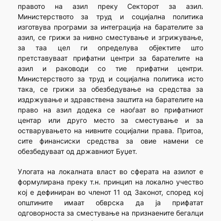
правото на азил преку Секторот за азил.
Министерството за труд и социјална политика
изготвува програми за интеграција на барателите за
азил, се грижи за нивно сместување и згрижување,
за таа цел ги определува објектите што
претставуваат прифатни центри за барателите на
азил и раководи со тие прифатни центри.
Министерството за труд и социјална политика исто
така, се грижи за обезбедување на средства за
издржување и здравствена заштита на барателите на
право на азил додека се наоѓаат во прифатниот
центар или друго место за сместување и за
остварувањето на нивните социјални права. Притоа,
сите финансиски средства за овие намени се
обезбедуваат од државниот Буџет.
Улогата на локалната власт во сферата на азилот е
формулирана преку т.н. принцип на локално учество
кој е дефиниран во членот 11 од Законот, според кој
општините имаат обврска да ја прифатат
одговорноста за сместување на признаените бегалци