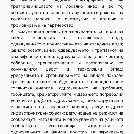
претприемништвото на локално ниво и во тој
контекст, учество во воспоставувањето и развојот на
локалната мрежа на институции и агенции и
промовирање на партнерство;
4. Комуналните дејности-снабдувањето со вода за
пиење; испораката на технолошката вода;
одведувањето и пречистувањето на отпадните води;
јавното осветлување; одведувањето и третманот на
атмосферските води; одржувањето на јавна чистота;
собирање, транспортирање и постапување со
комуналниот цврст и технолошки отпад;
уредувањето и организирањето на јавниот локален
превоз на патници; снабдувањето со природен гас и
топлинска енергија; одржувањето на гробовите,
гробиштата, крематориумите и давањето погребални
услуги; изградбата, одржувањето, реконструкцијата
и заштитата на локалните патишта, улици и други
инфраструктурни објекти; регулирање на режимот на
сообраќајот; изградбата и одржувањето на уличната
сообраќајна сигнализација; изградбата и
одржувањето на јавниот простор за паркирање;