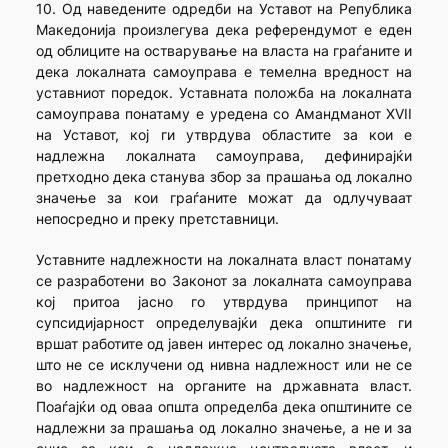
10. Од наведените одредби на Уставот на Република
Македонија произлегува дека референдумот е еден
од облиците на остварување на власта на граѓаните и
дека локалната самоуправа е темелна вредност на
уставниот поредок. Уставната положба на локалната
самоуправа понатаму е уредена со Амандманот XVII
на Уставот, кој ги утврдува областите за кои е
надлежна локалната самоуправа, дефинирајќи
претходно дека станува збор за прашања од локално
значење за кои граѓаните можат да одлучуваат
непосредно и преку претставници.
Уставните надлежности на локалната власт понатаму
се разработени во Законот за локалната самоуправа
кој притоа јасно го утврдува принципот на
супсидијарност определувајќи дека општините ги
вршат работите од јавен интерес од локално значење,
што не се исклучени од нивна надлежност или не се
во надлежност на органите на државната власт.
Поаѓајќи од оваа општа определба дека општините се
надлежни за прашања од локално значење, а не и за