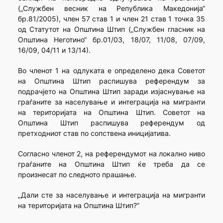
(„Службен весник на Република Македонија“
бр.81/2005), член 57 став 1 и член 21 став 1 точка 35
од Статутот на Општина Штип („Службен гласник на
Општина Неготино“ бр.01/03, 18/07, 11/08, 07/09,
16/09, 04/11 и 13/14).
Во членот 1 на одлуката е определено дека Советот
на Општина Штип распишува референдум за
подрачјето на Општина Штип заради изјаснување на
граѓаните за населување и интеграција на мигранти
на територијата на Општина Штип. Советот на
Општина Штип распишува референдум од
претходниот став по сопствена иницијатива.
Согласно членот 2, на референдумот на локално ниво
граѓаните на Општина Штип ќе треба да се
произнесат по следното прашање.
„Дали сте за населување и интеграција на мигранти
на територијата на Општина Штип?”