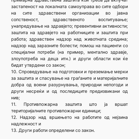
застапеност на локалната самоуправа во сите одбори
на сите здравствени организации во јавна
сопственост, здравственото воспитување;
унапредување на здравјето; превентивни активности;
заштита на здравјето на работниците и заштита при
работа; здравствен надзор над животната средина;
надзор над заразните болести; помош на пациенти со
специјални потреби (на пример, ментално здравје,
злоупотреба на деца итн.) и други области кои ќе
бидат утврдени со закон;
10. Спроведување на подготовки и преземање мерки
за заштита и спасување на граѓаните и материјалните
добра од воени разурнувања, природни непогоди и
други несреќи и од последиците предизвикани од
нив;
11. Противпожарна заштита што ја вршат
територијалните противпожарни единици;
12. Надзор над вршењето на работите од нејзина
надлежност и
13. Други работи определени со закон.