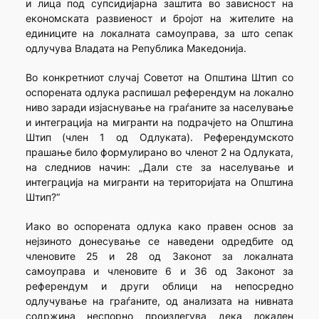
и лица под супсидијарна заштита во зависност на
економската развиеност и бројот на жителите на
единиците на локалната самоуправа, за што сепак
одлучува Владата на Република Македонија.
Во конкретниот случај Советот на Општина Штип со
оспорената одлука распишал референдум на локално
ниво заради изјаснување на граѓаните за населување
и интеграција на мигранти на подрачјето на Општина
Штип (член 1 од Одлуката). Референдумското
прашање било формулирано во членот 2 на Одлуката,
на следниов начин: „Дали сте за населување и
интеграција на мигранти на територијата на Општина
Штип?“
Иако во оспорената одлука како правен основ за
нејзиното донесување се наведени одредбите од
членовите 25 и 28 од Законот за локалната
самоуправа и членовите 6 и 36 од Законот за
референдум и други облици на непосредно
одлучување на граѓаните, од анализата на нивната
содржина неспорно произлегува дека локален