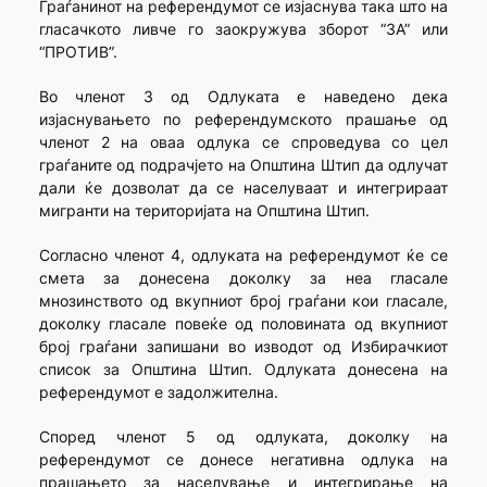
Граѓанинот на референдумот се изјаснува така што на
гласачкото ливче го заокружува зборот “ЗА” или
“ПРОТИВ”.
Во членот 3 од Одлуката е наведено дека
изјаснувањето по референдумското прашање од
членот 2 на оваа одлука се спроведува со цел
граѓаните од подрачјето на Општина Штип да одлучат
дали ќе дозволат да се населуваат и интегрираат
мигранти на територијата на Општина Штип.
Согласно членот 4, одлуката на референдумот ќе се
смета за донесена доколку за неа гласале
мнозинството од вкупниот број граѓани кои гласале,
доколку гласале повеќе од половината од вкупниот
број граѓани запишани во изводот од Избирачкиот
список за Општина Штип. Одлуката донесена на
референдумот е задолжителна.
Според членот 5 од одлуката, доколку на
референдумот се донесе негативна одлука на
прашањето за населување и интегрирање на