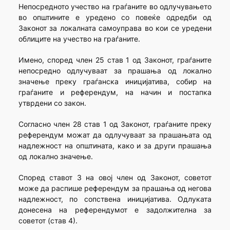
Непосредното учество на граѓаните во одлучувањето
во општините е уредено со повеќе одредби од
Законот за локалната самоуправа во кои се уредени
облиците на учество на граѓаните.
Имено, според член 25 став 1 од Законот, граѓаните
непосредно одлучуваат за прашања од локално
значење преку граѓанска иницијатива, собир на
граѓаните и референдум, на начин и постапка
утврдени со закон.
Согласно член 28 став 1 од Законот, граѓаните преку
референдум можат да одлучуваат за прашањата од
надлежност на општината, како и за други прашања
од локално значење.
Според ставот 3 на овој член од Законот, советот
може да распише референдум за прашања од негова
надлежност, по сопствена иницијатива. Одлуката
донесена на референдумот е задолжителна за
советот (став 4).