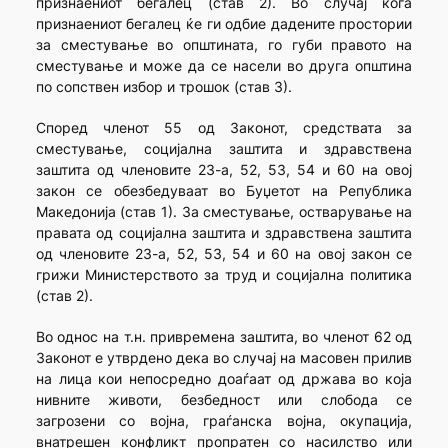
признаениот бегалец (став 2). Во случај кога
признаениот бегалец ќе ги одбие дадените простории
за сместување во општината, го губи правото на
сместување и може да се насели во друга општина
по сопствен избор и трошок (став 3).
Според членот 55 од Законот, средствата за
сместување, социјална заштита и здравствена
заштита од членовите 23-а, 52, 53, 54 и 60 на овој
закон се обезбедуваат во Буџетот на Република
Македонија (став 1). За сместување, остварување на
правата од социјална заштита и здравствена заштита
од членовите 23-а, 52, 53, 54 и 60 на овој закон се
грижи Министерството за труд и социјална политика
(став 2).
Во однос на т.н. привремена заштита, во членот 62 од
Законот е утврдено дека во случај на масовен прилив
на лица кои непосредно доаѓаат од држава во која
нивните животи, безбедност или слобода се
загрозени со војна, граѓанска војна, окупација,
внатрешен конфликт пропратен со насилство или