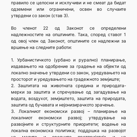
правило се целосни и исклучиви и не смеат да бидат
одземени или ограничени, освен во случаите
утврдени со закон (став 3).
Во членот 22 од Законот се определени
надлежностите на општините. Така, според ставот 1
од овој член од Законот, општините се надлежни за
вршење на следните работи:
1. Урбанистичкото (урбано и рурално) планирање,
издавањето на одобрение за градење на објекти од
локално значење утврдени со закон, уредувањето на
просторот и уредувањето на градежното земјиште;
2. Заштитата на животната средина и природата-
мерки за заштита и спречување од загадување на
водата, воздухот, земјиштето, заштита на природата,
заштита од бучавата и нејонизирачкото зрачење.
3. Локалниот економски развој – планирање на
локалниот економски развој; утврдување на
развојните и структурните приоритети; водење на
локална економска политика; поддршка на развојот
на малите и средните претпријатија и на