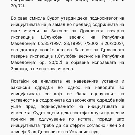
20/02).
Во оваа смисла Судот утврди дека подносителот на
иницијативата не ја земал во предвид содржината на
сите измени на Законот за Државната пазарна
инспекција („Службен весник на Република
Македонија“ бр.35/1997, 23/1999, 7/2002 и 20/2002),
ова дотолку повеќе што во Законот за Државната
пазарна инспекција („Службен весник на Република
Македонија“ бр. 20/02) е објавена исправката на
Законот, а не и негова измена.
Поаѓајки од анализата на наведените уставни и
законски одредби во однос на наводите во
иницијативата со која се бара оценување на
уставност на содржината од законската одредба која
уште пред поднесувањето на иницијативата е
изменета, Судот оцени дека постојат други процесни
пречки за одлучување по истата, поради што
иницијативата треба да се отфрли согласно член 28
алинеја 3 од Деловникот на Уставниот суд.