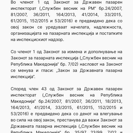
Во членот 1 од Законот за Државен пазарен
инспекторат („Службен весник на РМ“ бр.24/2007,
81/2007, 36/2011, 164/2013, 41/2014, 33/2015,
61/2015, 152/2015 и 53/2016) е предвидено дека со
овој закон се уредуваат начелата, надлежноста,
организацијата на пазарната инспекција и постапките
на инспекцискиот надзор.
Со членот 1 од Законот за измена и дополнување на
Законот за пазарната инспекција („Службен весник на
Република Македонија“ бр. 7/02) насловот на Законот
се менува и гласи: „Закон за Државната пазарна
инспекција“.
Според член 43 од Законот за Државен пазарен
инспекторат („Службен весник на Република
Македонија“ бр.24/2007, 81/2007, 36/2011, 18/2013,
164/2013, 41/2014, 33/2015, 61/2015, 152/2015 и
53/2016) е предвидено дека со денот на влегување
во сила на овој закон, престанува да важи Законот за
Државната пазарна инспекција („Службен весник на
Република Македонија“ бр. 35/97, 23/99, 7/02 и