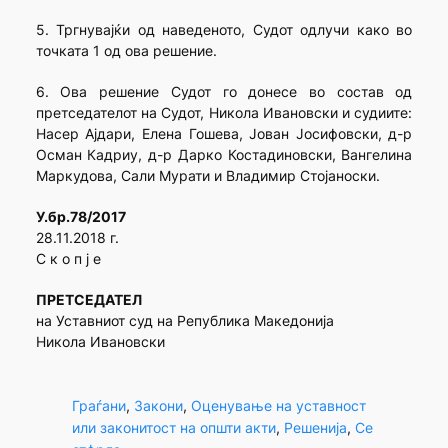
5. Тргнувајќи од наведеното, Судот одлучи како во
точката 1 од ова решение.
6. Ова решение Судот го донесе во состав од
претседателот на Судот, Никола Ивановски и судиите:
Насер Ајдари, Елена Гошева, Јован Јосифовски, д-р
Осман Кадриу, д-р Дарко Костадиновски, Вангелина
Маркудова, Сали Мурати и Владимир Стојаноски.
У.бр.78/2017
28.11.2018 г.
С к о п ј е
ПРЕТСЕДАТЕЛ
на Уставниот суд на Република Македонија
Никола Ивановски
Граѓани
, 
Закони
, 
Оценување на уставност
или законитост на општи акти
, 
Решенија
, 
Се