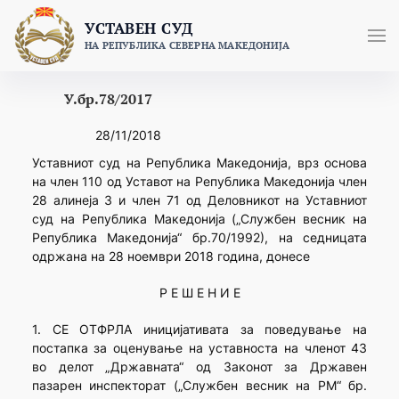
Skip
УСТАВЕН СУД
to
НА РЕПУБЛИКА СЕВЕРНА МАКЕДОНИЈА
content
У.бр.78/2017
28/11/2018
Уставниот суд на Република Македонија, врз основа
на член 110 од Уставот на Република Македонија член
28 алинеја 3 и член 71 од Деловникот на Уставниот
суд на Република Македонија („Службен весник на
Република Македонија“ бр.70/1992), на седницатa
одржана на 28 ноември 2018 година, донесе
Р Е Ш Е Н И Е
1. СЕ ОТФРЛА иницијативата за поведување на
постапка за оценување на уставноста на членот 43
во делот „Државната“ од Законот за Државен
пазарен инспекторат („Службен весник на РМ“ бр.