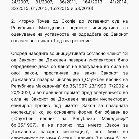
24/2007, 81/2007, 36/2011, 164/2013, 41/2014,
33/2015, 61/2015, 152/2015 и 53/2016).
2. Игорчо Точев од Скопје до Уставниот суд на
Република Македонија поднесе иницијатива за
оценување на уставноста на одредбата од Законот
означен во точката 1 од ова решение.
Според наводите во иницијативата согласно членот 43
од Законот за Државен пазарен инспекторат било
определено дека со денот на влегување во сила на
овој закон, престанува да важи Законот за
Државната пазарна инспекција („Службен весник на
Република Македонија“ бр.35/1997, 23/1999, 7/2002 и
20/2002), а во правниот промет пред влегувањето во
сила на Законот за Државен пазарен инспекторат,
евидирал пропис под името „Закон за пазарната
инспекција“ кој во основната форма бил објавен во
(„Службен весник на Република Македонија“
бр.35/1997), а не пропис под името „Закон за
Државната пазарна инспекција“, што било во
спротивност со член 8 став 1 алинеја 3 и член 51 од