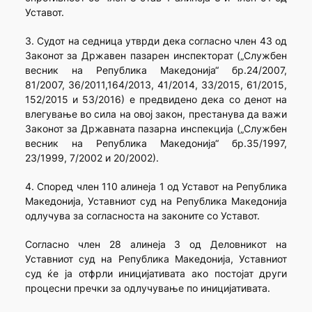
Уставот.
3. Судот на седница утврди дека согласно член 43 од
Законот за Државен пазарен инспекторат („Службен
весник на Република Македонија“ бр.24/2007,
81/2007, 36/2011,164/2013, 41/2014, 33/2015, 61/2015,
152/2015 и 53/2016) е предвидено дека со денот на
влегување во сила на овој закон, престанува да важи
Законот за Државната пазарна инспекција („Службен
весник на Република Македонија“ бр.35/1997,
23/1999, 7/2002 и 20/2002).
4. Според член 110 алинеја 1 од Уставот на Република
Македонија, Уставниот суд на Република Македонија
одлучува за согласноста на законите со Уставот.
Согласно член 28 алинеја 3 од Деловникот на
Уставниот суд на Република Македонија, Уставниот
суд ќе ја отфрли иницијативата ако постојат други
процесни пречки за одлучување по иницијативата.