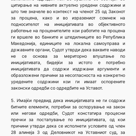
цитирање на нивните актуелно уредени содржини и
што тие значеле во контекст на членот 25 од Законот
за процена, како и во изразениот сомнеж на
подносителот на иницијативата во објективното
работење на проценителите кои работите на процена
ги вршеле во банките и штедилниците во Република
Македонија, единиците на локална самоуправа и
државните органи, Судот утврди дека ваквите наводи
не се основа за мериторно впуштање по
иницијативата, бидејќи за истото е потребно
иницијативата да содржи издржани аргументи и
образложени причини за несогласноста на конкретно
уредените содржини кои ги имаат оспорените
законски одредби со одредбите на Уставот.
5. Имајќи предвид дека иницијативата не ги содржи
битните елементи, потребни за оспорување на закон
или негови одредби, Судот констатира процесни
пречки за постапување по иницијативата, од кои
причини утврди дека се исполнети условите од член
28 алинеја 3 од Деловникот на Уставниот суд, за