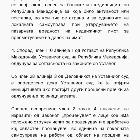
со овој закон, освен за банките и штедилниците во
Република Македонија за која било активност или
постапка, во кои тие се страна и за единиците на
локалната самоуправа при утврдувањето на
пазарната вредност на недвижниот имот за
пресметување на данок на имот.
4. Според член 110 алинеја 1 од Уставот на Република
Македонија, Уставниот суд на Република Македонија,
одлучува за согласноста на законите со Уставот.
Со член 28 алинеја 3 од Деловникот на Уставниот суд
е определено дека Уставниот суд ќе ја отфрли
иницијативата ако постојат други процесни пречки за
одлучување по иницијативата.
Според оспорениот член 2 точка 4 (значење на
изразите) од Законот, „проценувач” е лице кое има
положено стручен испит за проценувач и е вработено
кај овластен проценувач, во единица на локалната
самоуправа на работи од област на процена на