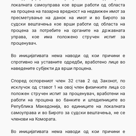
локалната самоуправа кое врши работи од областа
на процена на пазарна вредност на недвижен имот за
пресметување на данок на имот и во Бирото за
судски вештачења кое врши работи од областа на
процена за потребите на органите на државната
управа, кое има положено стручен испит за
проценувач.
Во иницијативата нема наводи од кои причини е
спротивно на уставните одредби, вработено лице во
наведените субјекти да врши процена.
Според оспорениот член 32 став 2 од Законот, по
исклучок од ставот 1 на овој член физичките лица со
положен стручен испит за проценувач, вработени на
работи на процена во банките и штедилниците во
Република Македонија, во единиците на локалната
самоуправа и во Бирото за судски вештачења, не се
членови на Комората.
Во иницијативата нема наводи од кои причини е