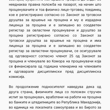
нееднаква правна положба на пазарот, на начин што
проценувачите и тоа физичко лице-трговец поединец
кое е регистрирано согласно со Законот за трговски
друштва за вршење на процена и му е издадена
лиценца за процена и е запишано во соодветен
регистар за овластени проценувачи и друштво за
процена регистрирано согласно со Законот за
трговски друштва за вршење на процена и има
лиценца за процена и е запишано во соодветен
регистар за овластени проценувачи, се осигурувале
од одговорност согласно членот 25 од Законот за
процена и членувале во Комора на проценувачи која
се финансирала од годишна членарина на членовите
и одговарале дисциплински пред дисциплинска
комисија.
Во продолжение подносителот наведува дека од
друга страна, физичките лица со положен стручен
испит за проценувач, вработени на работи на процена
во банките и штедилниците во Република Македонија,
во единица на локалната самоуправа и во Бирото за