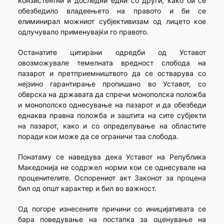
конзистентни и доследни едни со други, како би се
обезбедило владеењето на правото и би се
елиминирал можниот субјективизам од лицето кое
одлучувало применувајќи го правото.
Останатите цитирани одредби од Уставот
овозможувале темелната вредност слобода на
пазарот и претприемништвото да се остварува со
нејзино гарантирање пропишано во Уставот, со
обврска на државата да спречи монополска положба
и монополско однесување на пазарот и да обезбеди
еднаква правна положба и заштита на сите субјекти
на пазарот, како и со определување на областите
поради кои може да се ограничи таа слобода.
Понатаму се наведува дека Уставот на Република
Македонија не содржел норми кои се однесувале на
проценителите. Оспорениот акт Законот за процена
бил од општ карактер и бил во важност.
Од погоре изнесените причини со иницијативата се
бара поведување на постапка за оценување на