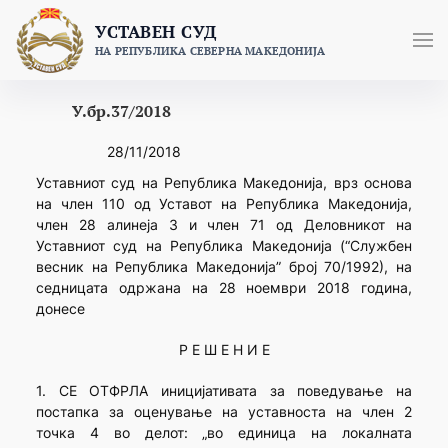
Skip
УСТАВЕН СУД
to
НА РЕПУБЛИКА СЕВЕРНА МАКЕДОНИЈА
content
У.бр.37/2018
28/11/2018
Уставниот суд на Република Македонија, врз основа
на член 110 од Уставот на Република Македонија,
член 28 алинеја 3 и член 71 од Деловникот на
Уставниот суд на Република Македонија (“Службен
весник на Република Македонија” број 70/1992), на
седницата одржана на 28 ноември 2018 година,
донесе
Р Е Ш Е Н И Е
1. СЕ ОТФРЛА иницијативата за поведување на
постапка за оценување на уставноста на член 2
точка 4 во делот: „во единица на локалната