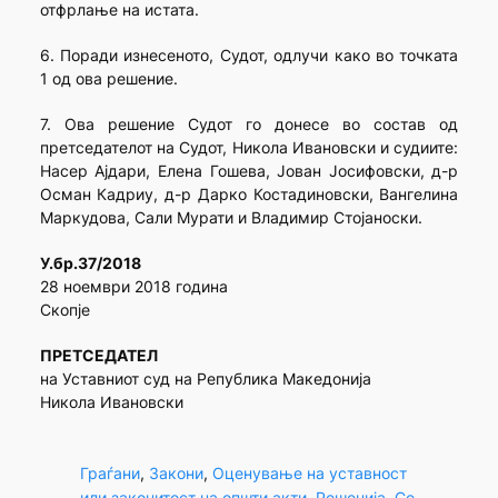
отфрлање на истата.
6. Поради изнесеното, Судот, одлучи како во точката
1 од ова решение.
7. Ова решение Судот го донесе во состав од
претседателот на Судот, Никола Ивановски и судиите:
Насер Ајдари, Елена Гошева, Јован Јосифовски, д-р
Осман Кадриу, д-р Дарко Костадиновски, Вангелина
Маркудова, Сали Мурати и Владимир Стојаноски.
У.бр.37/2018
28 ноември 2018 година
Скопје
ПРЕТСЕДАТЕЛ
на Уставниот суд на Република Македонија
Никола Ивановски
Граѓани
, 
Закони
, 
Оценување на уставност
или законитост на општи акти
, 
Решенија
, 
Се