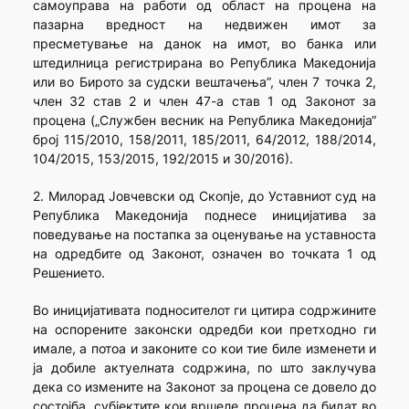
самоуправа на работи од област на процена на
пазарна вредност на недвижен имот за
пресметување на данок на имот, во банка или
штедилница регистрирана во Република Македонија
или во Бирото за судски вештачења”, член 7 точка 2,
член 32 став 2 и член 47-а став 1 од Законот за
процена („Службен весник на Република Македонија“
број 115/2010, 158/2011, 185/2011, 64/2012, 188/2014,
104/2015, 153/2015, 192/2015 и 30/2016).
2. Милорад Јовчевски од Скопје, до Уставниот суд на
Република Македонија поднесе иницијатива за
поведување на постапка за оценување на уставноста
на одредбите од Законот, означен во точката 1 од
Решението.
Во иницијативата подносителот ги цитира содржините
на оспорените законски одредби кои претходно ги
имале, а потоа и законите со кои тие биле изменети и
ја добиле актуелната содржина, по што заклучува
дека со измените на Законот за процена се довело до
состојба, субјектите кои вршеле процена да бидат во