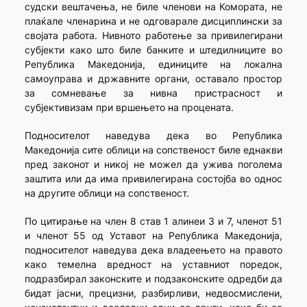
судски вештачења, не биле членови на Комората, не
плаќале членарина и не одговарале дисциплински за
својата работа. Нивното работење за привилегирани
субјекти како што биле банките и штедилниците во
Република Македонија, единиците на локална
самоуправа и државните органи, оставало простор
за сомневање за нивна пристрасност и
субјективизам при вршењето на процената.
Подносителот наведува дека во Република
Македонија сите облици на сопственост биле еднакви
пред законот и никој не можел да ужива поголема
заштита или да има привилегирана состојба во однос
на другите облици на сопственост.
По цитирање на член 8 став 1 алинеи 3 и 7, членот 51
и членот 55 од Уставот на Република Македонија,
подносителот наведува дека владеењето на правото
како темелна вредност на уставниот поредок,
подразбирал законските и подзаконските одредби да
бидат јасни, прецизни, разбирливи, недвосмислени,