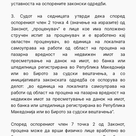
уставноста на оспорените законски одредби.
3. Судот на седницата утврди дека според
оспорениот член 2 точка 4 (значење на изразите) од
Законот, „проценувач” е лице кое има положено
стручен испит за проценувач и е вработено кај
овластен проценувач, во единица на локалната
самоуправа на работи од област на процена на
пазарна вредност на недвижен имот за
пресметување на данок на имот, во банка или
штедилница регистрирана во Република Македонија
или во Бирото за судски вештачења, а со
иницијативата законската одредба се оспорува во
делот: „во единица на локалната самоуправа на
работи од област на процена на пазарна вредност на
недвижен имот за пресметување на данок на имот,
во банка или штедилница регистрирана во Република
Македонија или во Бирото за судски вештачења”.
Според оспорениот член 7 точка 2 од Законот,
процена може да врши физичко лице вработено во