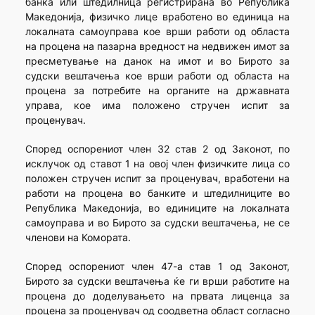
банка или штедилница регистрирана во Република
Македонија, физичко лице вработено во единица на
локалната самоуправа кое врши работи од областа
на процена на пазарна вредност на недвижен имот за
пресметување на данок на имот и во Бирото за
судски вештачења кое врши работи од областа на
процена за потребите на органите на државната
управа, кое има положено стручен испит за
проценувач.
Според оспорениот член 32 став 2 од Законот, по
исклучок од ставот 1 на овој член физичките лица со
положен стручен испит за проценувач, вработени на
работи на процена во банките и штедилниците во
Република Македонија, во единиците на локалната
самоуправа и во Бирото за судски вештачења, не се
членови на Комората.
Според оспорениот член 47-а став 1 од Законот,
Бирото за судски вештачења ќе ги врши работите на
процена до доделувањето на првата лиценца за
процена за проценувач од соодветна област согласно