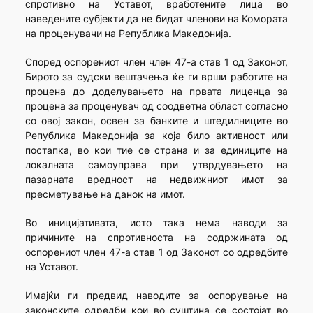
спротивно на Уставот, вработените лица во
наведените субјекти да не бидат членови на Комората
на проценувачи на Република Македонија.
Според оспорениот член член 47-а став 1 од Законот,
Бирото за судски вештачења ќе ги врши работите на
процена до доделувањето на првата лиценца за
процена за проценувач од соодветна област согласно
со овој закон, освен за банките и штедилниците во
Република Македонија за која било активност или
постапка, во кои тие се страна и за единиците на
локалната самоуправа при утврдувањето на
пазарната вредност на недвижниот имот за
пресметување на данок на имот.
Во иницијативата, исто така нема наводи за
причините на спротивноста на содржината од
оспорениот член 47-а став 1 од Законот со одредбите
на Уставот.
Имајќи ги предвид наводите за оспорување на
законските одредби кои во суштина се состојат во