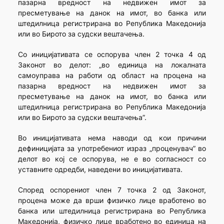
пазарна вредност на недвижен имот за
пресметување на данок на имот, во банка или
штедилница регистрирана во Република Македонија
или во Бирото за судски вештачења.
Со иницијативата се оспорува член 2 точка 4 од
Законот во делот: „во единица на локалната
самоуправа на работи од област на процена на
пазарна вредност на недвижен имот за
пресметување на данок на имот, во банка или
штедилница регистрирана во Република Македонија
или во Бирото за судски вештачења”.
Во иницијативата нема наводи од кои причини
дефиницијата за употребениот израз „проценувач” во
делот во кој се оспорува, не е во согласност со
уставните одредби, наведени во иницијативата.
Според оспорениот член 7 точка 2 од Законот,
процена може да врши физичко лице вработено во
банка или штедилница регистрирана во Република
Македонија, физичко лице вработено во единица на