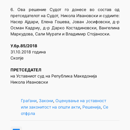
6. Ова решение Судот го донесе во состав од
претседателот на Судот, Никола Ивановски и судиите:
Насер Ајдари, Елена Гошева, Јован Јосифовски, д-р
Осман Кадриу, д-р Дарко Костадиновски, Вангелина
Маркудова, Сали Мурати и Владимир Стојаноски.
У.бр.85/2018
31.10.2018 година
Скопје
ПРЕТСЕДАТЕЛ
на Уставниот суд на Република Македонија
Никола Ивановски
Граѓани
, 
Закони
, 
Оценување на уставност
или законитост на општи акти
, 
Решенија
, 
Се
отфрла