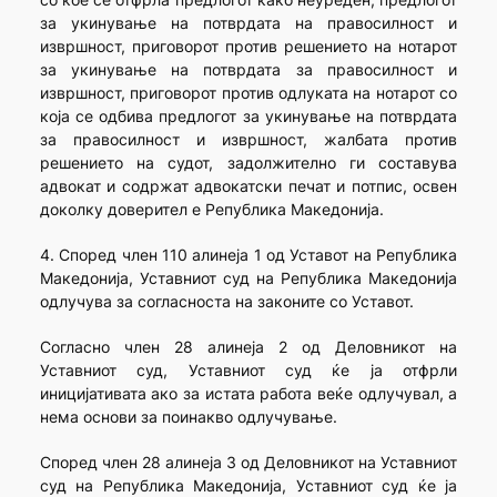
за укинување на потврдата на правосилност и
извршност, приговорот против решението на нотарот
за укинување на потврдата за правосилност и
извршност, приговорот против одлуката на нотарот со
која се одбива предлогот за укинување на потврдата
за правосилност и извршност, жалбата против
решението на судот, задолжително ги составува
адвокат и содржат адвокатски печат и потпис, освен
доколку доверител е Република Македонија.
4. Според член 110 алинеја 1 од Уставот на Република
Македонија, Уставниот суд на Република Македонија
одлучува за согласноста на законите со Уставот.
Согласно член 28 алинеја 2 од Деловникот на
Уставниот суд, Уставниот суд ќе ја отфрли
иницијативата ако за истата работа веќе одлучувал, а
нема основи за поинакво одлучување.
Според член 28 алинеја 3 од Деловникот на Уставниот
суд на Република Македонија, Уставниот суд ќе ја