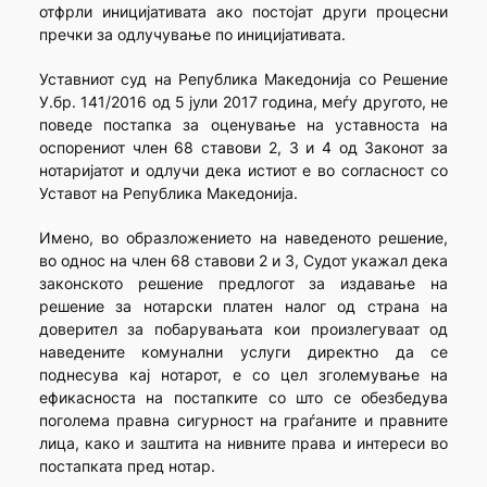
отфрли иницијативата ако постојат други процесни
пречки за одлучување по иницијативата.
Уставниот суд на Република Македонија со Решение
У.бр. 141/2016 од 5 јули 2017 година, меѓу другото, не
поведе постапка за оценување на уставноста на
оспорениот член 68 ставови 2, 3 и 4 од Законот за
нотаријатот и одлучи дека истиот е во согласност со
Уставот на Република Македонија.
Имено, во образложението на наведеното решение,
во однос на член 68 ставови 2 и 3, Судот укажал дека
законското решение предлогот за издавање на
решение за нотарски платен налог од страна на
доверител за побарувањата кои произлегуваат од
наведените комунални услуги директно да се
поднесува кај нотарот, е со цел зголемување на
ефикасноста на постапките со што се обезбедува
поголема правна сигурност на граѓаните и правните
лица, како и заштита на нивните права и интереси во
постапката пред нотар.