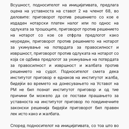
Всушност, подносителот на иницијативата, предлага
оцена на уставноста на ставот 2 на членот 68, во
деловите: приговорот против решението со кое е
издаден нотарски платен налог или по однос на
одлуката за трошоците, приговорот против решението
на нотарот со кое се отфрла предлогот како
неуреден, приговорот против решението на нотарот
за укинување на потврдата за правосилност и
извршност, приговорот против одлуката на нотарот со
која се одбива предлогот за укинување на потврдата
за правосилност и извршност и жалбата против
решението на судот. Подносителот смета дека
институтот приговор е еднаков на институтот жалба,
бидејќи во времето на донесувањето на Уставот на
РМ не бил познат институтот приговор и од тие
причини би можело да се постави прашањето за
уставноста на институтот приговор по поединечните
законски решенија бидејќи приговорот бил правен
лек исто како и жалбата.
Според подносителот на иницијативата, со тоа што во