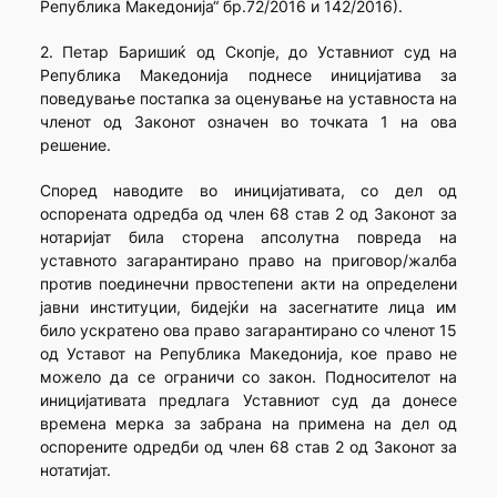
Република Македонија“ бр.72/2016 и 142/2016).
2. Петар Баришиќ од Скопје, до Уставниот суд на
Република Македонија поднесе иницијатива за
поведување постапка за оценување на уставноста на
членот од Законот означен во точката 1 на ова
решение.
Според наводите во иницијативата, со дел од
оспорената одредба од член 68 став 2 од Законот за
нотаријат била сторена апсолутна повреда на
уставното загарантирано право на приговор/жалба
против поединечни првостепени акти на определени
јавни институции, бидејќи на засегнатите лица им
било ускратено ова право загарантирано со членот 15
од Уставот на Република Македонија, кое право не
можело да се ограничи со закон. Подносителот на
иницијативата предлага Уставниот суд да донесе
времена мерка за забрана на примена на дел од
оспорените одредби од член 68 став 2 од Законот за
нотатијат.