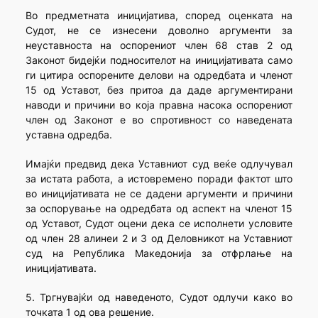
Во предметната иницијатива, според оценката на
Судот, не се изнесени доволно аргументи за
неуставноста на оспорениот член 68 став 2 од
Законот бидејќи подносителот на иницијативата само
ги цитира оспорените делови на одредбата и членот
15 од Уставот, без притоа да даде аргументирани
наводи и причини во која правна насока оспорениот
член од Законот е во спротивност со наведената
уставна одредба.
Имајќи предвид дека Уставниот суд веќе одлучувал
за истата работа, а истовремено поради фактот што
во иницијативата не се дадени аргументи и причини
за оспорување на одредбата од аспект на членот 15
од Уставот, Судот оцени дека се исполнети условите
од член 28 алинеи 2 и 3 од Деловникот на Уставниот
суд на Република Македонија за отфрлање на
иницијативата.
5. Тргнувајќи од наведеното, Судот одлучи како во
точката 1 од ова решение.