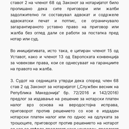
ставот 2 на членот 68 од Законот за нотаријатот било
пропишано дека сите приговори или жалби
задолжително ги составувал адвокат и содржеле
адвокатски печат и потпис, се ограничувало
загарантираното уставно право на приговор или
жалба без оглед дали се работи за постапка пред
нотар или суд.
Во иницијативата, исто така, е цитиран членот 15 од
Уставот, како и членот 13 од Европската конвенција
за човекови права, кои се однесуваат на гаранциите
на правото на жалба.
3. Судот на седницата утврди дека според член 68
став 2 од Законот за нотаријатот („Службен весник на
Република Македонија“ бр. 72/2016 и 142/2016)
предлог за издавање на решение за нотарски платен
налог врз основа на веродостојна исправа,
приговорот против решението со кое е издаден
нотарски платен налог или по однос на одлуката за
трошоците, приговорот против решението на нотарот
со кое се отфрла предлогот како неуреден, предлогот