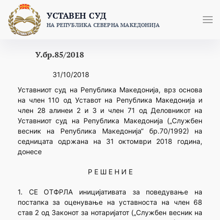
Skip
УСТАВЕН СУД
to
НА РЕПУБЛИКА СЕВЕРНА МАКЕДОНИЈА
content
У.бр.85/2018
31/10/2018
Уставниот суд на Република Македонија, врз основа
на член 110 од Уставот на Република Македонија и
член 28 алинеи 2 и 3 и член 71 од Деловникот на
Уставниот суд на Република Македонија („Службен
весник на Република Македонија“ бр.70/1992) на
седницата одржана на 31 октомври 2018 година,
донесе
Р Е Ш Е Н И Е
1. СЕ ОТФРЛА иницијативата за поведување на
постапка за оценување на уставноста на член 68
став 2 од Законот за нотаријатот („Службен весник на