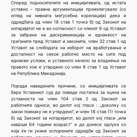
Според подносителите на иницијативата, од истата
уставно – правна аргументација произлегувало (со
оглед на нивната меѓусебна корелација) дека и
одредбата од член 18 став 1 точка б) од Законот на
нотаријатот не е во согласност со членот 9 од Уставот
за забрана на дискриминација и еднаквост на
граѓаните пред Уставот и законите, член 32 став 1 од
Уставот за слободата на изборот на вработување и
достапност на секое работно место на сите под
еднакви услови, и уставното начело за владеење на
правото кое е утврдено со член 8 став 1 од Уставот
на Република Македонија.
Поради наведените причини, со иницијативата се
бара Уставниот суд да поведе постапка за оцена на
уставноста на член 104 став 2 од Законот за
работните односи, во делот кој гласи : „доколку со
закон поинаку не е утврдено“, и член 18 став (1) точка
б) од Законот за нотаријатот, во делот кој гласи „или
наврши 64 години возраст“ и да донесе одлука со
која ќе ги укине оспорените одредби од Законот за