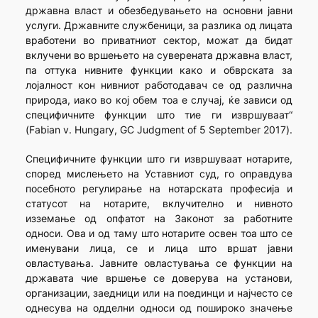
државна власт и обезбедувањето на основни јавни
услуги. Државните службеници, за разлика од лицата
вработени во приватниот сектор, можат да бидат
вклучени во вршењето на суверената државна власт,
па оттука нивните функции како и обврската за
лојалност кон нивниот работодавач се од различна
природа, иако во кој обем тоа е случај, ќе зависи од
специфичните функции што тие ги извршуваат“
(Fabian v. Hungary, GC Judgment of 5 September 2017).
Специфичните функции што ги извршуваат нотарите,
според мислењето на Уставниот суд, го оправдува
посебното регулирање на нотарската професија и
статусот на нотарите, вклучително и нивното
изземање од опфатот на Законот за работните
односи. Ова и од таму што нотарите освен тоа што се
именувани лица, се и лица што вршат јавни
овластувања. Јавните овластувања се функции на
државата чие вршење се доверува на установи,
организации, заедници или на поединци и најчесто се
однесува на одделни односи од пошироко значење