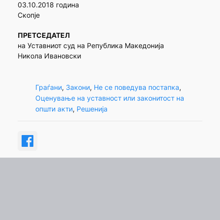
03.10.2018 година
Скопје
ПРЕТСЕДАТЕЛ
на Уставниот суд на Република Македонија
Никола Ивановски
Граѓани
, 
Закони
, 
Не се поведува постапка
, 
Оценување на уставност или законитост на
општи акти
, 
Решенија