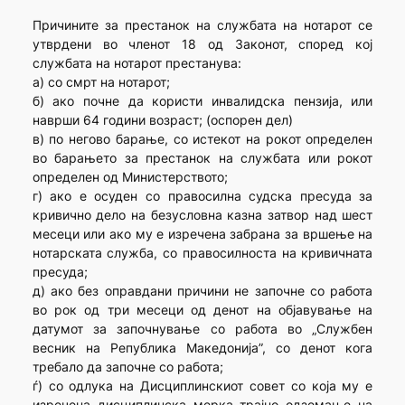
Причините за престанок на службата на нотарот се
утврдени во членот 18 од Законот, според кој
службата на нотарот престанува:
а) со смрт на нотарот;
б) ако почне да користи инвалидска пензија, или
наврши 64 години возраст; (оспорен дел)
в) по негово барање, со истекот на рокот определен
во барањето за престанок на службата или рокот
определен од Министерството;
г) ако е осуден со правосилна судска пресуда за
кривично дело на безусловна казна затвор над шест
месеци или ако му е изречена забрана за вршење на
нотарската служба, со правосилноста на кривичната
пресуда;
д) ако без оправдани причини не започне со работа
во рок од три месеци од денот на објавување на
датумот за започнување со работа во „Службен
весник на Република Македонија”, со денот кога
требало да започне со работа;
ѓ) со одлука на Дисциплинскиот совет со која му е
изречена дисциплинска мерка трајно одземање на