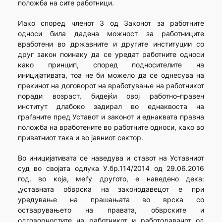
положба на сите работници.
Иако според членот 3 од Законот за работните
односи била дадена можност за работниците
вработени во државните и другите институции со
друг закон поинаку да се уредат работните односи
како принцип, според подносителите на
иницијативата, тоа не би можело да се однесува на
прекинот на договорот на вработување на работникот
поради возраст, бидејќи овој работно-правен
институт длабоко задирал во еднаквоста на
граѓаните пред Уставот и законот и еднаквата правна
положба на вработените во работните односи, како во
приватниот така и во јавниот сектор.
Во иницијативата се наведува и ставот на Уставниот
суд во својата одлука У.бр.114/2014 од 29.06.2016
год. во која, меѓу другото, е наведено дека:
„уставната обврска на законодавецот е при
уредување на прашањата во врска со
остварувањето на правата, обврските и
одговорностите на работникот и работодавачот од