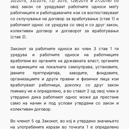
20/2015, 33/2015, 72/ 2015, 129/2015 и 27/2016) со
овој закон се уредуваат работните односи меѓу
работниците и работодавачите кои се воспоставуваат
со склучување на договор за вработување (став 1) и
работниот однос се уредува со овој и со друг закон,
колективен договор и договорот за вработување
(став 2).
Законот за работните односи во член 3 став 1 ги
уредува и работните односи на работниците
вработени во органите на државната власт, органите
на единиците на локалната самоуправа, установите,
јавните претпријатија, заводите, фондовите,
организациите и други правни и физички лица кои
вработуваат работници, доколку со друг закон
поинаку не е определено, а во ставот 2 од овој член е
утврдено дека работниот однос може да престане
само на начин и под услови утврдени со закон и
колективен договор.
Во членот 5 од Законот, во кој е утврдено значењето
на употребените изрази во точката 1 е определено