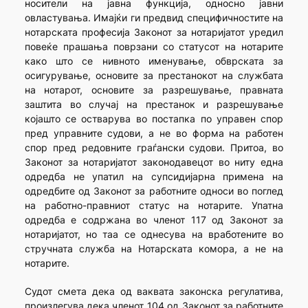
носители на јавна функција, односно јавни
овластувања. Имајќи ги предвид специфичностите на
нотарската професија Законот за нотаријатот уредил
повеќе прашања поврзани со статусот на нотарите
како што се нивното именување, обврската за
осигурување, основите за престанокот на службата
на нотарот, основите за разрешување, правната
заштита во случај на престанок и разрешување
којашто се остварува во постапка по управен спор
пред управните судови, а не во форма на работен
спор пред редовните граѓански судови. Притоа, во
Законот за нотаријатот законодавецот во ниту една
одредба не упатил на супсидијарна примена на
одредбите од Законот за работните односи во поглед
на работно-правниот статус на нотарите. Упатна
одредба е содржана во членот 117 од Законот за
нотаријатот, но таа се однесува на вработените во
стручната служба на Нотарската комора, а не на
нотарите.
Судот смета дека од ваквата законска регулатива,
произлегува дека членот 104 од Законот за работните