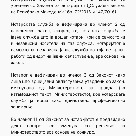
уредени со Законот за нотаријатот („Службен весник
на Република Македонија“ бр. 72/2016 и 142/2016).
Нотарската служба е дефинирана во членот 2 од
наведениот закон, според кој нотарска служба е
јавна служба што ја вршат нотари, кои се самостојни
и независни носители на таа служба. Нотаријатот е
самостојна, независна јавна служба во која се вршат
работи од видот на јавни овластувања, врз основа на
закон.
Нотарот е дефиниран во членот 3 од Законот како
лице што врши јавни овластувања утврдени со закон,
именувано од Министерството за правда (во
натамошниот текст: Министерството), кое нотарската
служба ја врши како единствено професионално
занимање.
Во членот 11 од Законот за нотаријатот е предвидено
дека нотарот се именува со решение на
Министерството врз основа на конкурс.