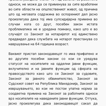
односи, не може да се применува за сите вработени
во сите области на општествениот живот, од причина
што од неговата содржина во оспорениот дел јасно
произлегува дека тој има супсидијарна примена во
случаи кога со друг, посебен закон истата
проблематика не е уредена поинаку, како што е во
случајот со Законот за нотаријатот кој единствено
предвидел дека службата на нотарот престанува со
навршување на 64 годишна возраст.
Ваквиот пристап законодавецот го има прифатено и
во другите посебни закони со кои се уредува
статусот на носителите на одделни јавни функции,
вклучително и на јавните функции од сферата на
правосудството како што се Законот за судовите,
Законот за јавното обвинителство, Законот за
Судскиот совет на Република Македонија, Законот за
извршувањето, во кои не постои упатна норма за
соодветна примена на Законот за работните односи
врз носителите на наведените јавни функции. Оттука,
јасно произлегува дека законодавецот сакал да