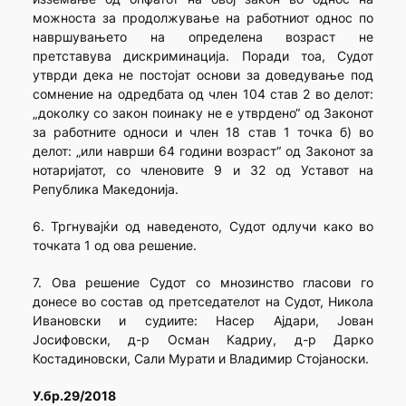
можноста за продолжување на работниот однос по
навршувањето на определена возраст не
претставува дискриминација. Поради тоа, Судот
утврди дека не постојат основи за доведување под
сомнение на одредбата од член 104 став 2 во делот:
„доколку со закон поинаку не е утврдено“ од Законот
за работните односи и член 18 став 1 точка б) во
делот: „или наврши 64 години возраст“ од Законот за
нотаријатот, со членовите 9 и 32 од Уставот на
Република Македонија.
6. Тргнувајќи од наведеното, Судот одлучи како во
точката 1 од ова решение.
7. Ова решение Судот со мнозинство гласови го
донесе во состав од претседателот на Судот, Никола
Ивановски и судиите: Насер Ајдари, Јован
Јосифовски, д-р Осман Кадриу, д-р Дарко
Костадиновски, Сали Мурати и Владимир Стојаноски.
У.бр.29/2018