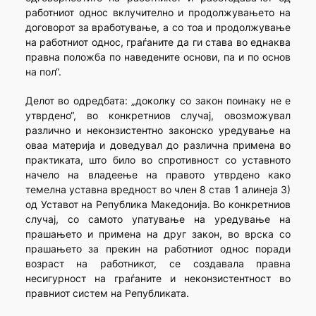
работниот однос вклучително и продолжувањето на
договорот за вработување, а со тоа и продолжување
на работниот однос, граѓаните да ги става во еднаква
правна положба по наведените основи, па и по основ
на пол“.
Делот во одредбата: „доколку со закон поинаку не е
утврдено“, во конкретниов случај, овозможувал
различно и неконзистентно законско уредување на
оваа материја и доведувал до различна примена во
практиката, што било во спротивност со уставното
начело на владеење на правото утврдено како
темелна уставна вредност во член 8 став 1 алинеја 3)
од Уставот на Република Македонија. Во конкретниов
случај, со самото упатување на уредување на
прашањето и примена на друг закон, во врска со
прашањето за прекин на работниот однос поради
возраст на работникот, се создавала правна
несигурност на граѓаните и неконзистентност во
правниот систем на Републиката.