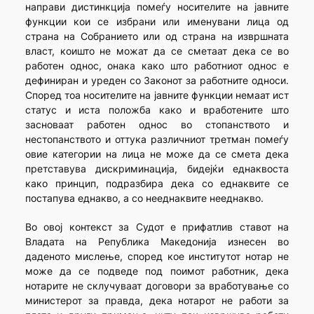
направи дистинкција помеѓу носителите на јавните
функции кои се избрани или именувани лица од
страна на Собранието или од страна на извршната
власт, коишто не можат да се сметаат дека се во
работен однос, онака како што работниот однос е
дефиниран и уреден со Законот за работните односи.
Според тоа носителите на јавните функции немаат ист
статус и иста положба како и вработените што
засноваат работен однос во стопанството и
нестопанството и оттука различниот третман помеѓу
овие категории на лица не може да се смета дека
претставува дискриминација, бидејќи еднаквоста
како принцип, подразбира дека со еднаквите се
постапува еднакво, а со нееднаквите нееднакво.
Во овој контекст за Судот е прифатлив ставот на
Владата на Република Македонија изнесен во
даденото мислење, според кое институтот нотар не
може да се подведе под поимот работник, дека
нотарите не склучуваат договори за вработување со
министерот за правда, дека нотарот не работи за