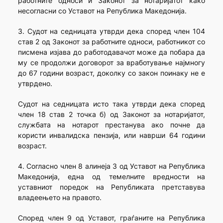
работните односи и Законот за нотаријатот како
несогласни со Уставот на Република Македонија.
3. Судот на седницата утврди дека според член 104
став 2 од Законот за работните односи, работникот со
писмена изјава до работодавачот може да побара да
му се продолжи договорот за вработување најмногу
до 67 години возраст, доколку со закон поинаку не е
утврдено.
Судот на седницата исто така утврди дека според
член 18 став 2 точка б) од Законот за нотаријатот,
службата на нотарот престанува ако почне да
користи инвалидска пензија, или наврши 64 години
возраст.
4. Согласно член 8 алинеја 3 од Уставот на Република
Македонија, една од темелните вредности на
уставниот поредок на Републиката претставува
владеењето на правото.
Според член 9 од Уставот, граѓаните на Република