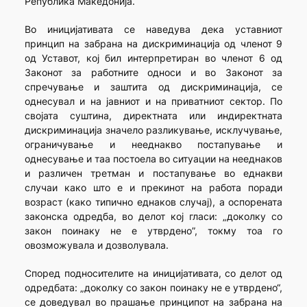
Република Македонија.
Во иницијативата се наведува дека уставниот
принцип на забрана на дискриминација од членот 9
од Уставот, кој бил интерпретиран во членот 6 од
Законот за работните односи и во Законот за
спречување и заштита од дискриминација, се
однесувал и на јавниот и на приватниот сектор. По
својата суштина, директната или индиректната
дискриминација значело разликување, исклучување,
ограничување и нееднакво постапување и
однесување и таа постоела во ситуации на нееднаков
и различен третман и постапување во еднакви
случаи како што е и прекинот на работа поради
возраст (како типично еднаков случај), а оспорената
законска одредба, во делот кој гласи: „доколку со
закон поинаку не е утврдено”, токму тоа го
овозможувала и дозволувала.
Според подносителите на иницијативата, со делот од
одредбата: „доколку со закон поинаку не е утврдено“,
се доведувал во прашање принципот на забрана на