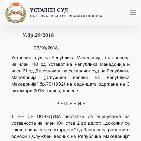
Skip
УСТАВЕН СУД
to
НА РЕПУБЛИКА СЕВЕРНА МАКЕДОНИЈА
content
У.бр.29/2018
03/10/2018
Уставниот суд на Република Македонија, врз основа
на член 110 од Уставот на Република Македонија и
член 71 од Деловникот на Уставниот суд на Република
Македонија („Службен весник на Република
Македонија“ бр.70/1992) на седницата одржана на 3
октомври 2018 година, донесе
Р Е Ш Е Н И Е
1. НЕ СЕ ПОВЕДУВА постапка за оценување на
уставноста на член 104 став 2 во делот: „доколку со
закон поинаку не е утврдено“ од Законот за работните
односи („Службен весник на Република Македонија“