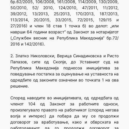
бр.62/2005, 106/2008, 161/2008, 114/2009, 130/2009,
50/2010, 52/ 2010, 124/2010, 47/2011, 11/2012,
39/2012, 13/2013, 25/2013, 170/2013, 187/2013,
113/2014, 20/2015, 33/2015, 72/2015, 129/15 и
27/2016) и член 18 став 1 точка б) во делот: „или
наврши 64 години возраст“ од Законот за нотаријатот
(„Службен весник на Република Македонија“ бр.72/
2016 и 142/2016).
2. Златко Николовски, Верица Синадиновска и Ристо
Папазов, сите од Скопје, до Уставниот суд на
Република Македонија поднесоа иницијатива за
поведување постапка за оценување на уставноста на
одредбите од законите означени во точката 1 на ова
решение.
Според наводите во иницијативата, од одредбата од
членот 104 од Законот за работните односи,
произлегувало правото на работникот (според негова
волја и интерес) да побара да му се продолжи
договорот за вработување, како и обврската на
работодавачот да го продолжи договорот за