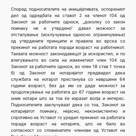
Според подносителите на иницијативата, оспорениот
дел од одредбата на ставот 2 на членот 104 од
Законот за работните односи, „доколку со закон
поинаку не е утврдено“ давал можност за
отстапување (исклучување односно ограничување)
од утврдените принципи и правила во врска со
прекинот на работата поради возраст на работникот.
Таквата можност законодавецот ја искористил, и по
влегувањето во сила на изменетиот член 104 од
Законот за работните односи, во член 18 став 1 точка
б) од Законот за нотаријатот предвидел дека
службата на нотарот престанува со навршени 64
години возраст, без да им се даде можност за
продолжување на работата до 67 години возраст на
оние нотари што за тоа ќе изразат волја и интерес.
Подносителите заклучуваат дека со тоа, Законот за
нотаријатот поинаку, нејасно, неконзистентно и
спротивно на Уставот го уредил прекинот на работата
поради возраст на нотарите, што не било во
согласност со споменатите членови од Уставот на