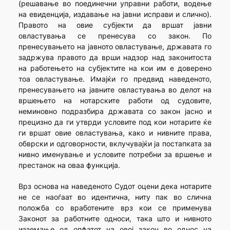
(решавање во поединечни управни работи, водење
на евиденција, издавање на јавни исправи и слично).
Правото на овие субјекти да вршат јавни
овластувања се пренесува со закон. По
пренесувањето на јавното овластување, државата го
задржува правото да врши надзор над законитоста
на работењето на субјектите на кои им е доверено
тоа овластување. Имајќи го предвид наведеното,
пренесувањето на јавните овластувања во делот на
вршењето на нотарските работи од судовите,
неминовно подразбира државата со закон јасно и
прецизно да ги утврди условите под кои нотарите ќе
ги вршат овие овластувања, како и нивните права,
обврски и одговорности, вклучувајќи ја постапката за
нивно именување и условите потребни за вршење и
престанок на оваа функција.
Врз основа на наведеното Судот оцени дека нотарите
не се наоѓаат во идентична, ниту пак во слична
положба со вработените врз кои се применува
Законот за работните односи, така што и нивното
изземање од опфатот на овој закон во однос на