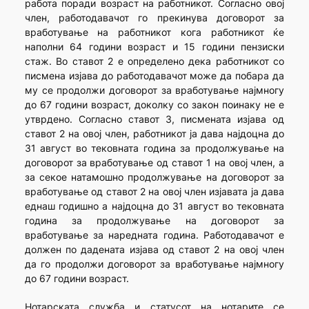
работа поради возраст на работникот. Согласно овој
член, работодавачот го прекинува договорот за
вработување на работникот кога работникот ќе
наполни 64 години возраст и 15 години пензиски
стаж. Во ставот 2 е определено дека работникот со
писмена изјава до работодавачот може да побара да
му се продолжи договорот за вработување најмногу
до 67 години возраст, доколку со закон поинаку не е
утврдено. Согласно ставот 3, писмената изјава од
ставот 2 на овој член, работникот ја дава најдоцна до
31 август во тековната година за продолжување на
договорот за вработување од ставот 1 на овој член, а
за секое натамошно продолжување на договорот за
вработување од ставот 2 на овој член изјавата ја дава
еднаш годишно а најдоцна до 31 август во тековната
година за продолжување на договорот за
вработување за наредната година. Работодавачот е
должен по дадената изјава од ставот 2 на овој член
да го продолжи договорот за вработување најмногу
до 67 години возраст.
Нотарската служба и статусот на нотарите се