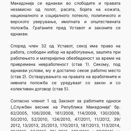
Македонија се еднакви во слободите и правата
независно од полот, расата, бојата на кожата,
националното и социјалното потекло, политичкото и
верското уверување, имотната и општествената
положба. Граѓаните пред Уставот и законите се
еднакви.
Според член 32 од Уставот, секој има право на
работа, слободен избор на вработување, заштита при
работењето и материјална обезбеденост за време на
привремена невработеност (став 1). Секому, под
еднакви услови, му е достапно секое работно место
(став 2). Остварувањето на правата на вработените и
нивната положба се уредуваат со закон и со
колективен договор (став 5).
Согласно членот 1 од Законот за работните односи
(„Службен весник на Република Македонија“ бр.
62/2005, 106/2008, 161/2008, 114/2009, 130/2009,
50/2010, 52/2010, 124/2010, 47/2011, 11/2012, 39/
2012, 13/2013, 25/2013, 170/2013, 187/2013, 113/2014,