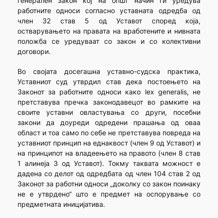
генерален закон кој на општ начин ги уредува
работните односи согласно уставната одредба од
член 32 став 5 од Уставот според која,
остварувањето на правата на вработените и нивната
положба се уредуваат со закон и со колективни
договори.
Во својата досегашна уставно-судска практика,
Уставниот суд утврдил став дека постоењето на
Законот за работните односи како lex generalis, не
претставува пречка законодавецот во рамките на
своите уставни овластувања со други, посебни
закони да доуреди одредени прашања од оваа
област и тоа само по себе не претставува повреда на
уставниот принцип на еднаквост (член 9 од Уставот) и
на принципот на владеењето на правото (член 8 став
1 алинеја 3 од Уставот). Токму таквата можност е
дадена со делот од одредбата од член 104 став 2 од
Законот за работни односи „доколку со закон поинаку
не е утврдено“ што е предмет на оспорување со
предметната иницијатива.