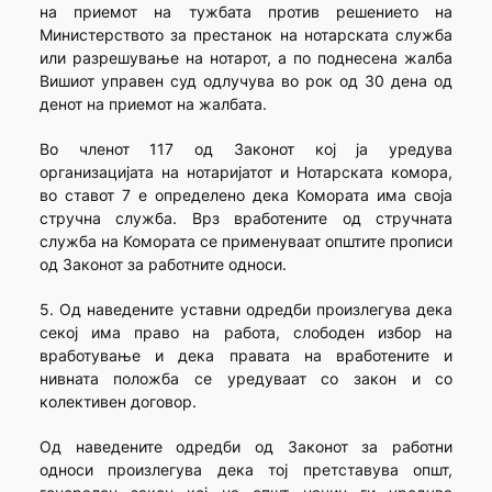
на приемот на тужбата против решението на
Министерството за престанок на нотарската служба
или разрешување на нотарот, а по поднесена жалба
Вишиот управен суд одлучува во рок од 30 дена од
денот на приемот на жалбата.
Во членот 117 од Законот кој ја уредува
организацијата на нотаријатот и Нотарската комора,
во ставот 7 е определено дека Комората има своја
стручна служба. Врз вработените од стручната
служба на Комората се применуваат општите прописи
од Законот за работните односи.
5. Од наведените уставни одредби произлегува дека
секој има право на работа, слободен избор на
вработување и дека правата на вработените и
нивната положба се уредуваат со закон и со
колективен договор.
Од наведените одредби од Законот за работни
односи произлегува дека тој претставува општ,