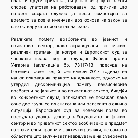
плата и други примања, ниту пак извршува работи
според упатства на работодавач, од причина што
нотарот својата служба ја врши самостојно за
времето за кое е именуван врз основа на закон за
што остварува и соодветна награда.
Разликата помеѓу вработените во јавниот и
приватниот сектор, како оправдување за нивниот
различен третман, ја нотира и Европскиот суд за
човекови права, кој во случајот Фабиан против
Унгарија (апликација бр. 78117/13, пресуда на
Големиот совет од 5 септември 2017 година) не
нашол повреда на правото на еднаквост, односно не
утврдил дискриминација помеѓу пензионерите
вработени во јавниот и во приватниот сектор, бидејќи
во конкретниот случај апликантот не покажал дека
овие две групи се во аналогна или релевантно слична
ситуација. Европскиот суд за човекови права во
пресудата укажал дека: „вработувањето во јавниот
сектор и во приватниот сектор вообичаено е предмет
на значителни правни и фактички разлики, не само во
областите што вклучуваат извршување на суверената