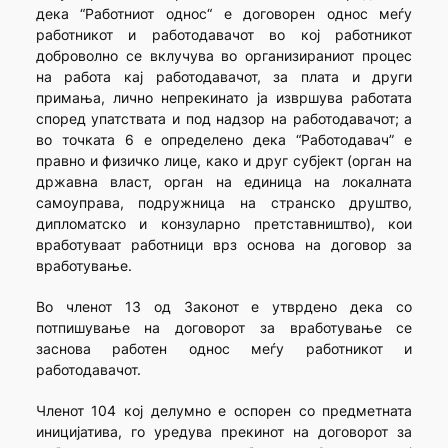
дека “Работниот однос“ е договорен однос меѓу
работникот и работодавачот во кој работникот
доброволно се вклучува во организираниот процес
на работа кај работодавачот, за плата и други
примања, лично непрекинато ја извршува работата
според упатствата и под надзор на работодавачот; а
во точката 6 е определено дека “Работодавач” е
правно и физичко лице, како и друг субјект (орган на
државна власт, орган на единица на локалната
самоуправа, подружница на странско друштво,
дипломатско и конзуларно претставништво), кои
вработуваат работници врз основа на договор за
вработување.
Во членот 13 од Законот е утврдено дека со
потпишување на договорот за вработување се
заснова работен однос меѓу работникот и
работодавачот.
Членот 104 кој делумно е оспорен со предметната
иницијатива, го уредува прекинот на договорот за