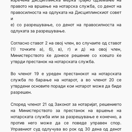
правото на вршење на нотарска служба, со денот на
правосилноста на одлуката на Дисциплинскиот совет
и
е) со разрешување, со денот на правосилноста на
одлуката за разрешување.
Согласно ставот 2 на овој член, во случаите од ставот
(1) точките а), б), в), г) и д) на овој член,
Министерството ќе донесе решение со коешто ќе
утврди престанок на нотарската служба.
Во членот 19 е уреден престанокот на нотарската
служба по барање на нотарот, а во членот 20 се
утврдени основите поради кои нотарот може да биде
разрешен.
Според членот 21 од Законот за нотаријат, решението
на Министерството за престанок на вршење на
нотарската служба или за разрешување е конечно, а
против него може да се поведе управен спор.
Управниот суд одлучува во рок од 30 дена од денот