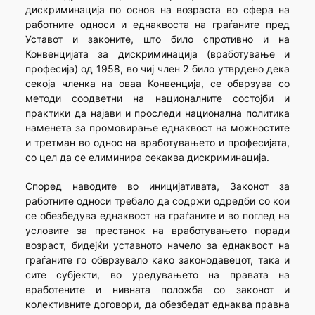
дискриминација по основ на возраста во сфера на
работните односи и еднаквоста на граѓаните пред
Уставот и законите, што било спротивно и на
Конвенцијата за дискриминација (вработување и
професија) од 1958, во чиј член 2 било утврдено дека
секоја членка на оваа Конвенција, се обврзува со
методи соодветни на националните состојби и
практики да најави и проследи национална политика
наменета за промовирање еднаквост на можностите
и третман во однос на вработувањето и професијата,
со цел да се елиминира секаква дискриминација.
Според наводите во иницијативата, Законот за
работните односи требало да содржи одредби со кои
се обезбедува еднаквост на граѓаните и во поглед на
условите за престанок на вработувањето поради
возраст, бидејќи уставното начело за еднаквост на
граѓаните го обврзувало како законодавецот, така и
сите субјекти, во уредувањето на правата на
вработените и нивната положба со законот и
колективните договори, да обезбедат еднаква правна