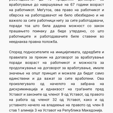
вработување до навршување на 67 години возраст
на работникот. Меѓутоа, ова право на работникот и
обврска на работодавачот не било обезбедено и не
важело за сите работници ниту за сите работодавачи,
поради тоа што била дадена можност со закон
прашањето поинаку да биде утврдено, со што
работниците и работодавачите биле ставени во
нееднаква правна положба.
Според подносителите на иницијативата, одредбите и
правилата за прекин на договорот за вработување
поради возраст на работникот и можноста за
продолжување на договорот за вработување, имале
значење на општ принцип и можеле да бидат само
единствени и да важат за сите вработени. Ова
произлегувало од начелото на забрана на
дискриминација и еднаквост на граѓаните пред
Уставот и законите од членот 9 од Уставот, од правото
на работа од членот 32 од Уставот, како и од
уставното начело на владеење на правото од член 8
став 1 алинеја 3 на Уставот на Република Македонија.