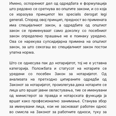
Имено, оспорениот дел од одредбата е формулација
што редовно се сретнува во општите закони, и со која
се изразува принципот lex specialis derogat legi
generali. Според овој принцип, предност во примената
има специјалниот закон, а одредбите од општиот
закон се применуваат само доколку со посебниот
закон определено прашање не е поинаку уредено.
Ова се нарекува супсидијарна примена на општиот
закон, за што секогаш во специјалниот закон постои
упатна норма.
Што се однесува пак до нотаријатот, тој не е уставна
категорија. Положбата и статусот на нотарите се
уредени со посебен Закон за нотаријатот. Од
анализата на претходно цитираните одредби од
Законот за нотаријатот, произлегува дека нотарите се
лица што вршат јавни овластувања, тие се именувани
од министерот за правда и нотарската функција ја
вршат како професионално занимање. Станува збор
за именувани лица, кои не засноваат работен однос
во смисла на Законот за работните односи, туку за