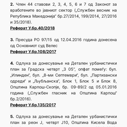
2.
Член 44 ставoви 2, 3, 4, 5, 6 и 7 од Законот за
вработените во јавниот сектор („Службен весник на
Република Македонија“ бр.27/2014, 199/2014, 27/2016
и 35/2018).
Реферат У.бр.40/2018
3.
Пресуда РО 97/15 од 12.04.2016 година донесена
од Основниот суд Велес
Реферат У.бр.108/2017
4.
Одлука за донесување на Детален урбанистички
план за Градска четврт „3 05“, опфат помеѓу: бул.
„Илинден“, бул. „8-ми Септември“, бул. „Партизански
одреди“ и „Љубљанска“, Блок 1, Блок 5 и Блок 8,
Општина Карпош-Скопје, бр. 09-89/2 од 05.01.2016
година („Службен гласник на Општина Карпош“
бр.2/2016).
Реферат У.бр.135/2017
5.
Одлука за донесување на Детален урбанистички
план за реон Ј, четврт Ј10, Општина Кисела Вода