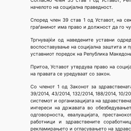
Согласно член 35 став 1 од Уставот, Ре
начелото на социјална праведност.
Според член 39 став 1 од Уставот, на се
граѓанинот има право и должност да го чу
Тргнувајќи од наведените уставни одре
воспоставување на социјална заштита и п
уставниот поредок на Република Македониј
Притоа, Уставот утврдува право на социј
на правата се уредуваат со закон.
Сo членот 1 од Законот за здравствената
39/2014, 43/2014, 132/2014, 188/2014, 10/
системот и организацијата на здравствен
интереси на државата во обезбедувањет
одговорноста, евалуацијата, престано
работници и здравствените соработниц
рекламирањето и огласувањето на здравст