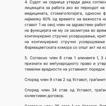
4. Судот на седница утврди дека согла
лиценцата за работа ако во периодот на
медицината, стоматологијата, односно 
најмалку 60% од времето на важноста на
ставот 1 на овој член на здравствен раб
на функцијата не му се засметува во врем
континуирано стручно усовршување, крит
на континуирано стручно усовршување 
Фармацевтската комора со општ акт на кој
5. Согласно член 8 став 1 алинеите 1, 3
признати во меѓународното право и утвр
темелни вредности на уставниот поредок 
Според член 9 став 2 од Уставот, граѓанит
Според член 34 став од Уставот, граѓа
колективен договор.