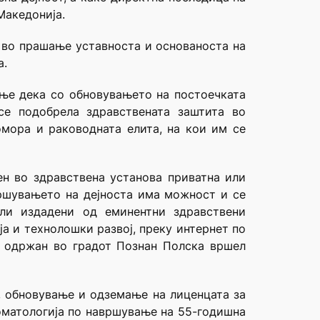
Македонија.
а во прашање уставноста и основаноста на
а.
ање дека со обновувањето на постоечката
се подобрела здравствената заштита во
омора и раководната елита, на кои им се
ен во здравствена установа приватна или
вршувањето на дејноста има можност и се
али издадени од еминентни здравствени
а и технолошки развој, преку интернет по
, одржан во градот Познан Полска вршел
, обновување и одземање на лиценцата за
томатологија по навршување на 55-годишна