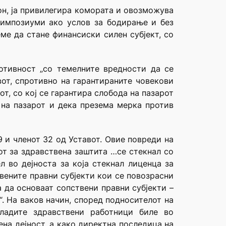
он, ја привилегира комората и овозможува
симпозиуми ако услов за бодирање и без
ме да стане финансиски силен субјект, со
отивност „со темелните вредности да се
вот, спротивно на гарантираните човекови
т, со кој се гарантира слобода на пазарот
 на пазарот и дека презема мерка против
 и членот 32 од Уставот. Овие повреди на
от за здравствена заштита …се стекнал со
 во дејноста за која стекнал лиценца за
вените правни субјекти кои се повозрасни
 да основаат сопствени правни субјекти –
. На ваков начин, според подносителот на
младите здравствени работници биле во
на дејност, а како директна последица на