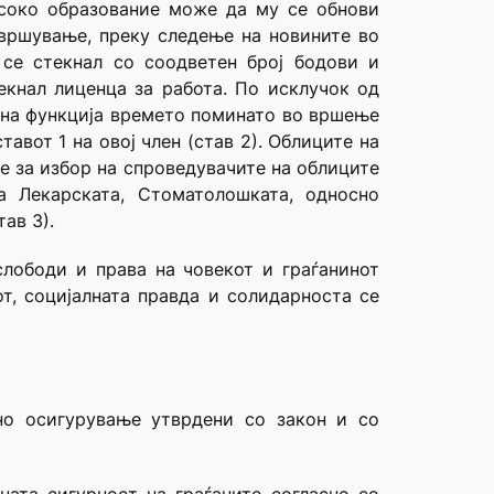
исоко образование може да му се обнови
овршување, преку следење на новините во
 се стекнал со соодветен број бодови и
екнал лиценца за работа. По исклучок од
авна функција времето поминато во вршење
авот 1 на овој член (став 2). Облиците на
 за избор на спроведувачите на облиците
а Лекарската, Стоматолошката, односно
ав 3).
 слободи и права на човекот и граѓанинот
т, социјалната правда и солидарноста се
лно осигурување утврдени со закон и со