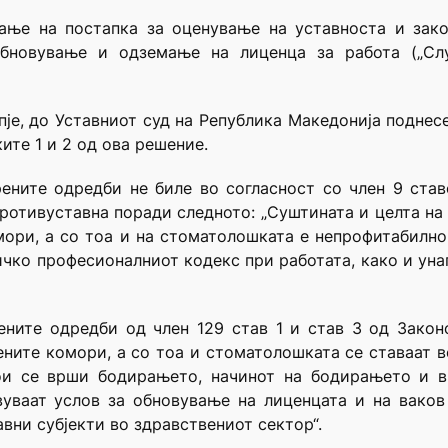
ање на постапка за оценување на уставноста и зако
бновување и одземање на лиценца за работа („Сл
пје, до Уставниот суд на Република Македонија поднес
ите 1 и 2 од ова решение.
ените одредби не билe во согласност со член 9 ставо
ротивуставна поради следното: „Суштината и целта на 
мори, а со тоа и на стоматолошката е непрофитабилн
ичко професионалниот кодекс при работата, како и ун
ените одредби од член 129 став 1 и став 3 од Закон
ените комори, а со тоа и стоматолошката се ставаат 
ои се врши бодирањето, начинот на бодирањето и в
вуваат услов за обновување на лиценцата и на вако
вни субјекти во здравствениот сектор“.