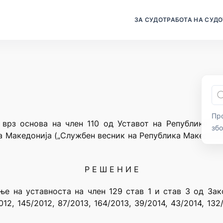
ЗА СУДОТ
РАБОТА НА СУДО
Про
 врз основа на член 110 од Уставот на Република Ма
зб
а Македонија („Службен весник на Република Македонија
Р Е Ш Е Н И Е
е на уставноста на член 129 став 1 и став 3 од Зак
2, 145/2012, 87/2013, 164/2013, 39/2014, 43/2014, 132/2