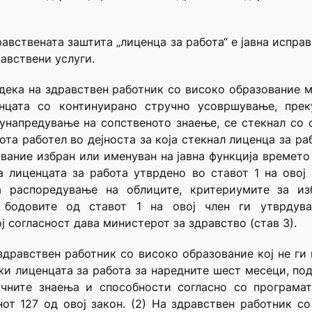
равствената заштита „лиценца за работа“ е јавна исправ
авствени услуги.
о дека на здравствен работник со високо образование 
нцата со континуирано стручно усовршување, прек
 унапредување на сопственото знаење, се стекнал со 
та работел во дејноста за која стекнал лиценца за раб
вание избран или именуван на јавна функција времет
 лиценцата за работа утврдено во ставот 1 на овој 
а распоредување на облиците, критериумите за из
бодовите од ставот 1 на овој член ги утврдува
 согласност дава министерот за здравство (став 3).
 здравствен работник со високо образование кој не ги
и лиценцата за работа за наредните шест месеци, под
учните знаења и способности согласно со програмат
от 127 од овој закон. (2) На здравствен работник со