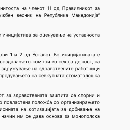
нитоста на членот 11 од Правилникот за
ужбен весник на Република Македонија“
е иницијатива за оценување на уставноста
ви 1 и 2 од Уставот. Во иницијативата е
создавањето комори во секоја дејност, па
о здружување на здравствените работници
апредувањето на севкупната стоматолошка
от за здравствената заштита се спорни и
во повластена положба со организирањето
исината на котизацијата за добивање на
в начин им се дава основа за монополска