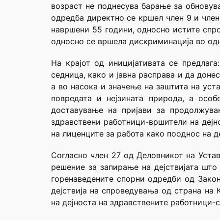
возраст не поднесува барање за обновува
одредба директно се кршел член 9 и член
навршени 55 години, односно истите спро
односно се вршела дискриминација во одн
На крајот од иницијативата се предлаг
седница, како и јавна расправа и да дон
а во насока и значење на заштита на уст
повредата и нејзината природа, а осо
доставување на пријави за продолжува
здравствени работници-вршители на дејн
на лиценците за работа како пооднос на д
Согласно член 27 од Деловникот на Устав
решение за запирање на дејствијата што
горенаведените спорни одредби од Зако
дејствија на спроведувања од страна на
на дејноста на здравствените работници-с