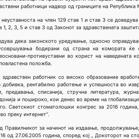
авствени работници надвор од границите на Република 
 неуставноста на член 129 став 1 и став 3 се доведув
а 1, 2, 3, 5 и став З од Законот за здравствената заштит
едува дека законското уредување, односно оправдув
усовршувања бодирани од страна на комората ќе 
еосновани-противуставни во корист на наведената к
повластена положба.
ј здравствен работник со високо образование вработ
ка добивка, рентабилно работење и успешноста во из
и, предавања, списанија, стручна литература, журн
онија и пошироко, кои денес во време на глобализациј
ого. Светскиот стоматолошки конгрес за 2016 година
во преку интернет“.
 од Правилникот за начинот на издаање, продолжување
16 од 27.06.2005 година, според кој „ Докоторот на с