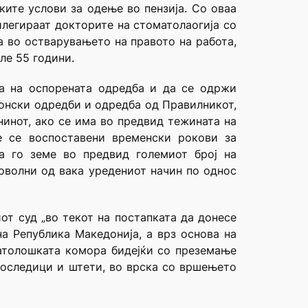
ките услови за одење во пензија. Со оваа
илегираат докторите на стоматолаогија со
а во остварувањето на правото на работа,
ле 55 години.
та на оспорената одредба и да се одржи
конски одредби и одредба од Правилникот,
нинот, ако се има во предвид тежината на
е се воспоставени временски рокови за
а го земе во предвид големиот број на
оволни од вака уредениот начин по однос
от суд „во текот на постапката да донесе
а Република Македонија, а врз основа на
атолошката комора бидејќи со преземање
последици и штети, во врска со вршењето