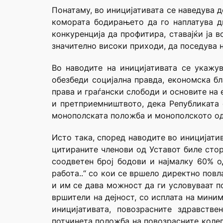
Понатаму, во иницијативата се наведува 
комората бодирањето да го наплатува д
конкуренција да профитира, ставајќи ја 
значително високи приходи, да поседува 
Во наводите на иницијативата се укажу
обезбеди социјална правда, економска бл
права и граѓански слободи и основите на 
и претприемништвото, дека Републиката 
монополската положба и монополското од
Исто така, според наводите во иницијати
цитираните членови од Уставот биле стор
соодветен број бодови и најмалку 60% о
работа..“ со кои се вршело директно пов
и им се дава можност да ги условуваат п
вршители на дејност, со исплата на мини
иницијативата, повозрасните здравств
потчинета положба на повозрасните колег