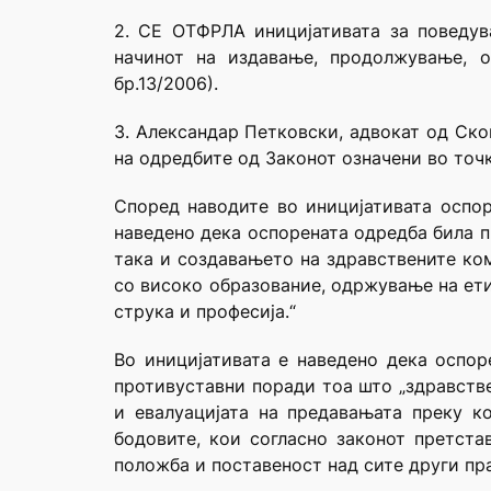
2. СЕ ОТФРЛА иницијативата за поведув
начинот на издавање, продолжување, о
бр.13/2006).
3. Александар Петковски, адвокат од Ско
на одредбите од Законот означени во точк
Според наводите во иницијативата оспор
наведено дека оспорената одредба била п
така и создавањето на здравствените ко
со високо образование, одржување на ет
струка и професија.“
Во иницијативата е наведено дека оспор
противуставни поради тоа што „здравств
и евалуацијата на предавањата преку к
бодовите, кои согласно законот претста
положба и поставеност над сите други пра