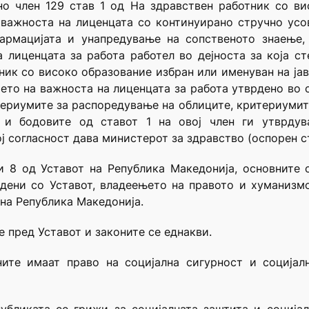
сно член 129 став 1 од На здравствен работник со в
 важноста на лиценцата со континуирано стручно ус
фармацијата и унапредување на сопственото знаење,
 лиценцата за работа работел во дејноста за која ст
отник со високо образование избран или именуван на ј
ето на важноста на лиценцата за работа утврдено во ст
ериумите за распоредување на облиците, критериумите
и бодовите од ставот 1 на овој член ги утврдув
 согласност дава министерот за здравство (оспорен ст
 и 8 од Уставот на Република Македонија, основните
дени со Уставот, владеењето на правото и хуманизмо
на Република Македонија.
е пред Уставот и законите се еднакви.
ните имаат право на социјална сигурност и соција