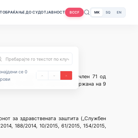
Т
ОБРАЌАЊЕ ДО СУДОТ
ЈАВНОСТ
MK
SQ
EN
BCCF
најдени се 0
кедонија член 28 алинеја 3 и член 71 од
орови
“ бр.70/1992), на седницатa одржана на 9
онот за здравствената заштита („Службен
014, 188/2014, 10/2015, 61/2015, 154/2015,