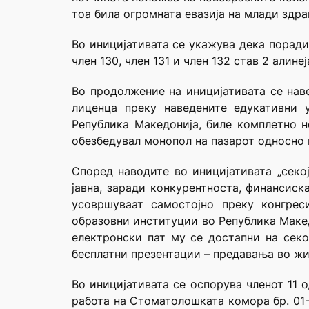
тоа била огромната евазија на млади здр
Во иницијативата се укажува дека поради
член 130, член 131 и член 132 став 2 алинеј
Во продолжение на иницијативата се нав
лиценца преку наведените едукативни 
Република Македонија, биле комплетно н
обезбедувал монопол на пазарот односно 
Според наводите во иницијативата „сeко
јавна, заради конкурентноста, финансис
усовршуваат самостојно преку конгрес
образовни институции во Република Макед
електронски пат му се достапни на сек
бесплатни презентации – предавања во жи
Во иницијативата се оспорува членот 11
работа на Стоматолошката комора бр. 01-