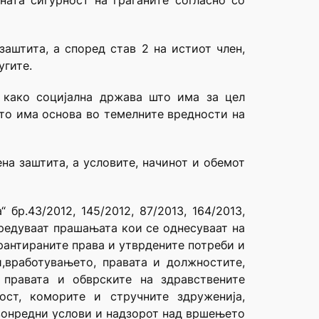
ната сигурност на граѓаните согласно со
заштита, а според став 2 на истиот член,
угите.
а како социјална држава што има за цел
што има основа во темелните вредности на
на заштита, а условите, начинот и обемот
бр.43/2012, 145/2012, 87/2013, 164/2013,
е уредуваат прашањата кои се однесуваат на
рантираните права и утврдените потреби и
,вработувањето, правата и должностите,
 правата и обврските на здравствените
ост, коморите и стручните здруженија,
 вонредни услови и надзорот над вршењето