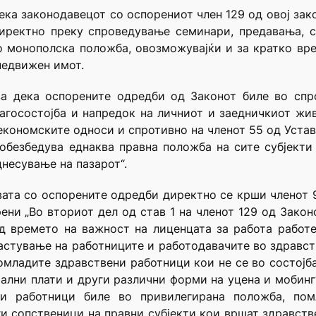
дека законодавецот со оспoрениот член 129 од овој зак
иректно преку спроведување семинари, предавања, 
во монополска положба, овозможувајќи и за кратко вре
недвижен имот.
ва дека оспорените одредби од Законот биле во спр
агосостојба и напредок на личниот и заедничкиот жи
економските односи и спротивно на членот 55 од Уставо
обезбедува еднаква правна положба на сите субјекти
несување на пазарот“.
вата со оспорените одредби директно се крши членот 9
ени „Во вториот дел од став 1 на членот 129 од Закон
д времето на важност на лиценцата за работа работел
ластување на работниците и работодавачите во здравст
омладите здравствени работници кои не се во состојба
мални плати и други различни форми на уцена и мобинг“
ени работници биле во привилегирана положба, по
и сопственици на правни субјекти кои вршат здравстве