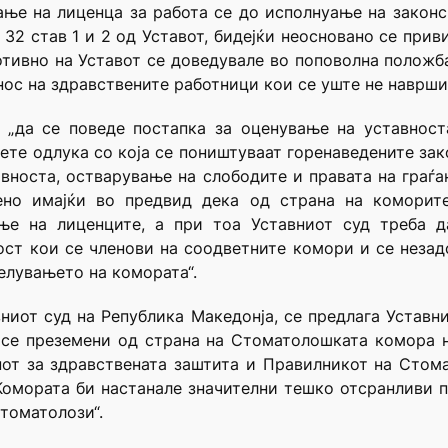
ње на лиценца за работа се до исполнуање на законс
 32 став 1 и 2 од Уставот, бидејќи неосновано се прив
тивно на Уставот се доведувале во поповолна положб
ос на здравствените работници кои се уште не наврши
а: „да се поведе постапка за оценување на уставнос
есете одлука со која се поништуваат горенаведените за
авноста, остварување на слободите и правата на граѓа
бено имајќи во предвид дека од страна на коморит
ње на лиценците, а при тоа Уставниот суд треба д
ост кои се членови на соодветните комори и се незад
елувањето на комората“.
ниот суд на Република Македонја, се предлага Уставни
 се преземени од страна на Стоматолошката комора н
нот за здравствената заштита и Правилникот на Стом
 Комората би настанале значителни тешко отсранливи 
томатолози“.