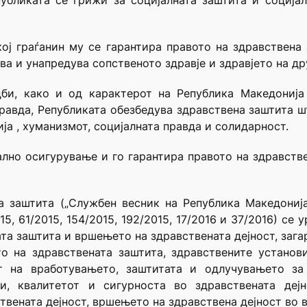
публиката се грижи за социјалната заштита и социјал
кој граѓанин му се гарантира правото на здравствена 
ва и унапредува сопственото здравје и здравјето на др
дби, како и од карактерот на Република Македониј
равда, Републиката обезбедува здравствена заштита 
а , хуманизмот, социјалната правда и солидарност.
ално осигурување и го гарантира правото на здравстве
 заштита („Службен весник на Република Македонија“ 
2015, 61/2015, 154/2015, 192/2015, 17/2016 и 37/2016) с
ата заштита и вршењето на здравствената дејност, зага
о на здравствената заштита, здравствените установи
кот на вработувањето, заштитата и одлучувањето за
и, квалитетот и сигурноста во здравствената дејн
вената дејност, вршењето на здравствена дејност во