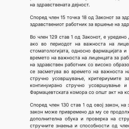
на здравствената дејност.
Според член 15 точка 18 од Законот за зд
здравствениот работник за вршење на здр
Во член 129 став 1 од Законот, е уреден
ако во периодот на важноста на лице
стоматологијата, односно фармацијата и
времето на важноста на лиценцата за рабо
на здравствен работник со високо образо
се засметува во времето на важноста на
стручно усовршување, критериумите з
континуирано стручно усовршување и 
Фармацевтската комора со општ акт на кој
Според член 130 став 1 од овој закон, на
закон може привремено да му се продолж
дополнителна обука и проверка на стр
стручните знаења и способности од член