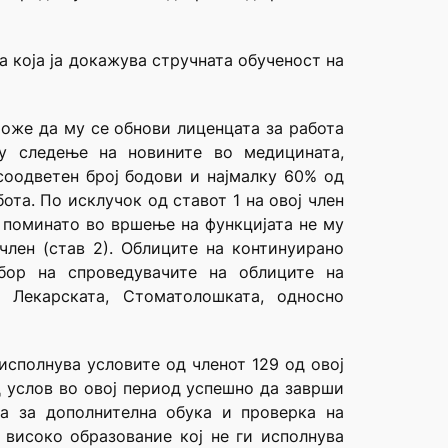
а која ја докажува стручната обученост на
може да му се обнови лиценцата за работа
у следење на новините во медицината,
соодветен број бодови и најмалку 60% од
ота. По исклучок од ставот 1 на овој член
о поминато во вршење на функцијата не му
член (став 2). Облиците на континуирано
бор на спроведувачите на облиците на
 Лекарската, Стоматолошката, односно
 исполнува условите од членот 129 од овој
 услов во овој период успешно да заврши
а за дополнителна обука и проверка на
 високо образование кој не ги исполнува