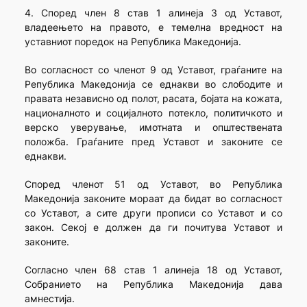
4. Според член 8 став 1 алинеја 3 од Уставот,
владеењето на правото, е темелна вредност на
уставниот поредок на Република Македонија.
Во согласност со членот 9 од Уставот, граѓаните на
Република Македонија се еднакви во слободите и
правата независно од полот, расата, бојата на кожата,
националното и социјалното потекло, политичкото и
верско уверување, имотната и општествената
положба. Граѓаните пред Уставот и законите се
еднакви.
Според членот 51 од Уставот, во Република
Македонија законите мораат да бидат во согласност
со Уставот, а сите други прописи со Уставот и со
закон. Секој е должен да ги почитува Уставот и
законите.
Согласно член 68 став 1 алинеја 18 од Уставот,
Собранието на Република Македонија дава
амнестија.