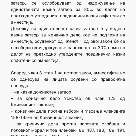
затвор, се ослободуваат од издржување на
единствената казна затвор за 30% во делот на
претходно утврдените поединечни казни опфатени со
амнестија.
Доколку во единствената казна затвор е утврдена
казна затвор за кривично дело кое не подлежи на
амнестија, осудениот од членот 1 од овој закон ќе се
ослободи од издржување на казната за 30% само во
делот на претходно утврдените поединечни казни
опфатени со амнестија.
Според член 3 став 1 на истиот закон, амнестијата не
се однесува на лицата осудени со правосилна
пресуда:
– на казна доживотен затвор;
– за кривично дело Убиство од член 123 од
Кривичниот законик;
– кривични дела против избори и гласање членовите
158-165-в од Кривичниот законик;
– за кривични дела против половата слобода и
половиот морал и тоа членови 186, 187, 188, 189, 191,