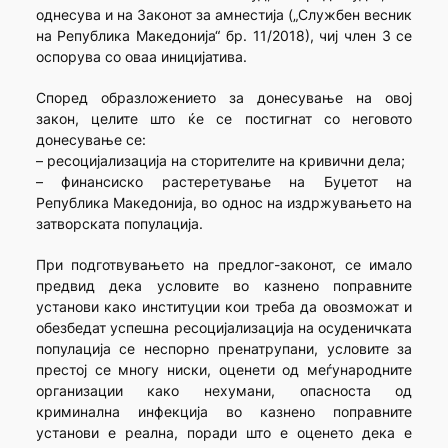
однесува и на Законот за амнестија („Службен весник
на Република Македонија“ бр. 11/2018), чиј член 3 се
оспорува со оваа иницијатива.
Според образложението за донесување на овој
закон, целите што ќе се постигнат со неговото
донесување се:
– ресоцијализација на сторителите на кривични дела;
– финансиско растеретување на Буџетот на
Република Македонија, во однос на издржувањето на
затворската популација.
При подготвувањето на предлог-законот, се имало
предвид дека условите во казнено поправните
установи како институции кои треба да овозможат и
обезбедат успешна ресоцијализација на осуденичката
популација се неспорно пренатрупани, условите за
престој се многу ниски, оценети од меѓународните
организации како нехумани, опасноста од
криминална инфекција во казнено поправните
установи е реална, поради што е оценето дека е