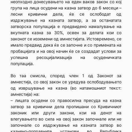
неопходно донесувањето на еден ваков закон со кој
група на лица осудени на казна затвор до 6 месеци –
лесни кривични дела, ќе се ослободат од
издржување на казната затвор, а за останатата
затворска популација е предвидено намалување на
вкупната казна за 30%, освен за делата кои со
законот се изземени од амнестијата. Истовремено, се
имало предвид дека ќе се започне и со примената на
пробацијата и на овој начин ќе се создадат услови за
успешна ресоцијализација на осуденичката
популација.
Во таа смисла, според член 1 од Законот за
амнестија, со овој закон се уредува ослободувањето
од извршување на казна (во натамошниот текст:
амнестија) на:
– лицата осудени со правосилна пресуда на казна
затвор за кривични дела пропишани со Кривичниот
законик или други закони, кои на денот на
влегувањето во сила на овој закон започнале или не
започнале со издржување на казната затвор во
казнено-поправните установи во Република