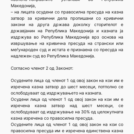
Македонија,
– на лицата осудени со правосилна пресуда на казна
затвор за кривични дела пропишани со кривични
закони на друга држава доколку сторителот е
државјанин на Република Македонија и казната ја
издржува во Република Македонија врз основа на
извршување на кривична пресуда на странски или
меѓународен суд и истата е признаена со пресуда на
надлежен суд во Република Македонија.
Согласно членот 2 од Законот:
Осудените лица од членот 1 од овој закон на кои им е
изречена казна затвор до шест месеци, потполно се
ослободуваат од издржувањето на казната.
Осудени лица од членот 1 од овој закон на кои им е
изречена казна затвор над шест месеци, се
ослободуваат од издржување на 30% од целокупната
казна изречена со правосилна пресуда.
Осудените лица од членот 1 од овој закон на кои со
правосилна пресуда им е изречена единствена казна