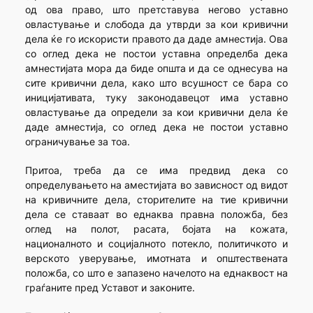
од ова право, што претставува негово уставно
овластување и слобода да утврди за кои кривични
дела ќе го искористи правото да даде амнестија. Ова
со оглед дека не постои уставна определба дека
амнестијата мора да биде општа и да се однесува на
сите кривични дела, како што всушност се бара со
иницијативата, туку законодавецот има уставно
овластување да определи за кои кривични дела ќе
даде амнестија, со оглед дека не постои уставно
ограничување за тоа.
Притоа, треба да се има предвид дека со
определувањето на аместијата во зависност од видот
на кривичните дела, сторителите на тие кривични
дела се ставаат во еднаква правна положба, без
оглед на полот, расата, бојата на кожата,
националното и социјалното потекло, политичкото и
верското уверување, имотната и општествената
положба, со што е запазено начелото на еднаквост на
граѓаните пред Уставот и законите.