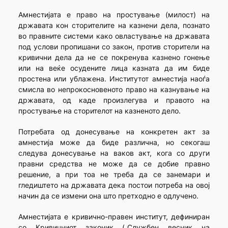
Амнестијата е право на простување (милост) на
државата кон сторителите на казнени дела, познато
во правните системи како овластување на државата
под услови пропишани со закон, против сторители на
кривични дела да не се покренува казнено гонење
или на веќе осудените лица казната да им биде
простена или ублажена. Институтот амнестија наоѓа
смисла во непрокосновеното право на казнување на
државата, од каде произлегува и правото на
простување на сторителот на казненото дело.
Потребата од донесување на конкретен акт за
амнестија може да биде различна, но секогаш
следува донесување на ваков акт, кога со други
правни средства не може да се добие правно
решение, а при тоа не треба да се занемари и
гледиштето на државата дека постои потреба на овој
начин да се измени она што претходно е одлучено.
Амнестијата е кривично-правен институт, дефиниран
со Кривичниот законик („Службен весник на