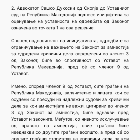
2. Адвокатот Сашко Дукоски од Скопје до Уставниот
суд на Република Македонија поднесе иницијатива за
оценување на уставноста на одредбата од Законот
означена во точката 1 на ова решение.
Според подносителот на иницијативата, одредбите за
ограничување на важењето на Законот за амнестија
за одредени кривични дела определени во членот 3
од Законот, биле во спротивност со Уставот на
Република Македонија, пред сé со членот 9 од
Уставот.
Имено, според членот 9 од Уставот, сите граѓани на
Република Македонија, вклучително и лицата кои се
осудени со пресуди на надлежни судови за кривични
дела за кои амнестијата не важи, цитирани во членот
3 од Законот за амнестија, биле еднакви пред
Уставот и законите. Меѓутоа, со нивното исклучување
од правото на амнестија, овие граѓани биле
нееднакви со другите граѓани воопшто, а пред сé со
другите граѓани сторители на кривични дела за кои