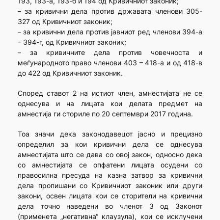
193, 193-а, 193-б и 194 од Кривичниот законик;
– за кривични дела против државата членови 305-
327 од Кривичниот законик;
– за кривични дела против јавниот ред членови 394-а
– 394-г, од Кривичниот законик;
– за кривичните дела против човечноста и
меѓународното право членови 403 – 418-а и од 418-в
до 422 од Кривичниот законик.
Според ставот 2 на истиот член, амнестијата не се
однесува и на лицата кои делата предмет на
амнестија ги сториле по 20 септември 2017 година.
Тоа значи дека законодавецот јасно и прецизно
определил за кои кривични дела се однесува
амнестијата што се дава со овој закон, односно дека
со амнестијата се опфатени лицата осудени со
правосилна пресуда на казна затвор за кривични
дела пропишани со Кривичниот законик или други
закони, освен лицата кои се сторители на кривични
дела точно наведени во членот 3 од Законот
(применета „негативна“ клаузула), кои се исклучени