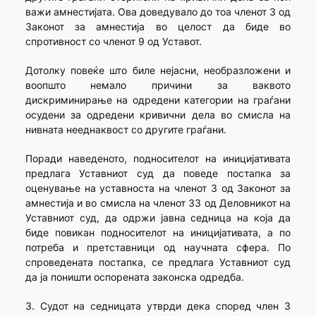
важи амнестијата. Ова доведувало до тоа членот 3 од
Законот за амнестија во целост да биде во
спротивност со членот 9 од Уставот.
Дотолку повеќе што биле нејасни, необразложени и
воопшто немало причини за ваквото
дискриминирање на одредени категории на граѓани
осудени за одредени кривични дела во смисла на
нивната нееднаквост со другите граѓани.
Поради наведеното, подносителот на иницијативата
предлага Уставниот суд да поведе постапка за
оценување на уставноста на членот 3 од Законот за
амнестија и во смисла на членот 33 од Деловникот на
Уставниот суд, да одржи јавна седница на која да
биде повикан подносителот на иницијативата, а по
потреба и претставници од научната сфера. По
спроведената постапка, се предлага Уставниот суд
да ја поништи оспорената законска одредба.
3. Судот на седницата утврди дека според член 3