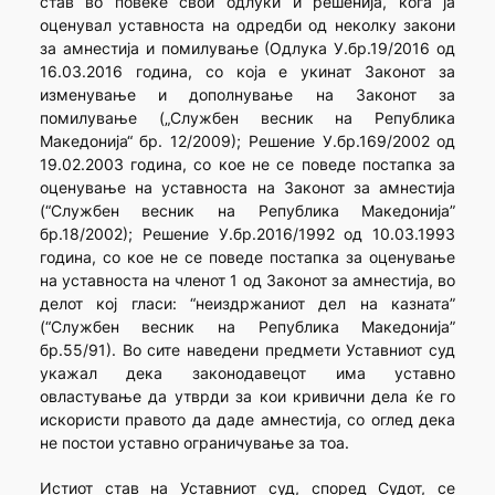
став во повеќе свои одлуки и решенија, кога ја
оценувал уставноста на одредби од неколку закони
за амнестија и помилување (Одлука У.бр.19/2016 од
16.03.2016 година, со која е укинат Законот за
изменување и дополнување на Законот за
помилување („Службен весник на Република
Македонија“ бр. 12/2009); Решение У.бр.169/2002 од
19.02.2003 година, со кое не се поведе постапка за
оценување на уставноста на Законот за амнестија
(“Службен весник на Република Македонија”
бр.18/2002); Решение У.бр.2016/1992 од 10.03.1993
година, со кое не се поведе постапка за оценување
на уставноста на членот 1 од Законот за амнестија, во
делот кој гласи: “неиздржаниот дел на казната”
(“Службен весник на Република Македонија”
бр.55/91). Во сите наведени предмети Уставниот суд
укажал дека законодавецот има уставно
овластување да утврди за кои кривични дела ќе го
искористи правото да даде амнестија, со оглед дека
не постои уставно ограничување за тоа.
Истиот став на Уставниот суд, според Судот, се