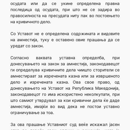
осудата или да се укине определена правна
последица од осудата, при што не се задира во
правосилноста на пресудата ниту пак во постоењето
на кривичното дело.
Со Уставот не е определена содржината и видовите
на амнестија, туку е оставено овие прашања да се
уредат со закон.
Согласно ваквата уставна определба, при
донесувањето на закон за амнестија, законодавецот
ги определува кривичните дела чиишто сторители се
амнестираат за изречената казна или за извршеното
дело и изречената казна. Ова свое право, од
донесувањето на Уставот на Република Македонија,
законодавецот го има искористено неколкупати, при
што самиот утврдувал за кои кривични дела ќе даде
амнестија, имајќи во вид дека не постои уставно
ограничување за тоа.
За ова прашање Уставниот суд веќе искажал јасен