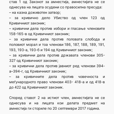
став 1 од Законот за амнестија, амнестијата не се
однесува на лицата осудени со правосилна пресуда:
– на казна доживотен затвор;
– за кривично дело Убиство од член 123 од
Кривичниот законик;
– кривични дела против избори и гласање членовите
158-165-в од Кривичниот законик;
– за кривични дела против половата слобода и
половиот морал и тоа членови 186, 187, 188, 189, 191,
193, 193-а, 193-б и 194 од Кривичниот законик;
– за кривични дела против државата членови 305-
327 од Кривичниот законик;
– за кривични дела против јавниот ред членови 394-
а–394-г, од Кривичниот законик;
– за кривичните дела против човечноста и
меѓународното право членови 403- 418-а и од 418-в
до 422 од Кривичниот законик.
Според ставот 2 на истиот член, амнестијата не се
однесува и на лицата кои делата предмет на
амнестија ги сториле по 20 септември 2017 година.