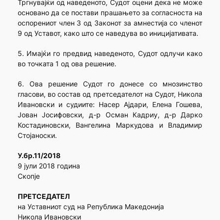
Тргнувајќи од наведеното, Судот оцени дека не може
основано да се постави прашањето за согласноста на
оспорениот член 3 од Законот за амнестија со членот
9 од Уставот, како што се наведува во иницијативата.
5. Имајќи го предвид наведеното, Судот одлучи како
во точката 1 од ова решение.
6. Ова решение Судот го донесе со мнозинство
гласови, во состав од претседателот на Судот, Никола
Ивановски и судиите: Насер Ајдари, Елена Гошева,
Јован Јосифовски, д-р Осман Кадриу, д-р Дарко
Костадиновски, Вангелина Маркудова и Владимир
Стојаноски.
У.бр.11/2018
9 јули 2018 година
Скопје
ПРЕТСЕДАТЕЛ
на Уставниот суд на Република Македонија
Никола Ивановски