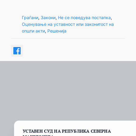
Граѓани
, 
Закони
, 
Не се поведува постапка
, 
Оценување на уставност или законитост на
општи акти
, 
Решенија
УСТАВЕН СУД НА РЕПУБЛИКА СЕВЕРНА