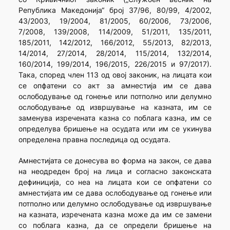
Република Македонија“ број 37/96, 80/99, 4/2002,
43/2003, 19/2004, 81/2005, 60/2006, 73/2006,
7/2008, 139/2008, 114/2009, 51/2011, 135/2011,
185/2011, 142/2012, 166/2012, 55/2013, 82/2013,
14/2014, 27/2014, 28/2014, 115/2014, 132/2014,
160/2014, 199/2014, 196/2015, 226/2015 и 97/2017).
Така, според член 113 од овој законик, на лицата кои
се опфатени со акт за амнестија им се дава
ослободување од гонење или потполно или делумно
ослободување од извршување на казната, им се
заменува изречената казна со поблага казна, им се
определува бришење на осудата или им се укинува
определена правна последица од осудата.
Амнестијата се донесува во форма на закон, се дава
на неодреден број на лица и согласно законската
дефиниција, со неа на лицата кои се опфатени со
амнестијата им се дава ослободување од гонење или
потполно или делумно ослободување од извршување
на казната, изречената казна може да им се замени
со поблага казна, да се определи бришење на