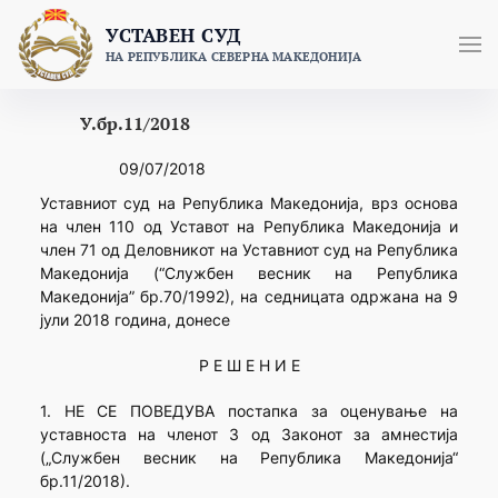
Skip
УСТАВЕН СУД
to
НА РЕПУБЛИКА СЕВЕРНА МАКЕДОНИЈА
content
У.бр.11/2018
09/07/2018
Уставниот суд на Република Македонија, врз основа
на член 110 од Уставот на Република Македонија и
член 71 од Деловникот на Уставниот суд на Република
Македонија (“Службен весник на Република
Македонија” бр.70/1992), на седницата одржана на 9
јули 2018 година, донесе
Р Е Ш Е Н И Е
1. НЕ СЕ ПОВЕДУВА постапка за оценување на
уставноста на членот 3 од Законот за амнестија
(„Службен весник на Република Македонија“
бр.11/2018).