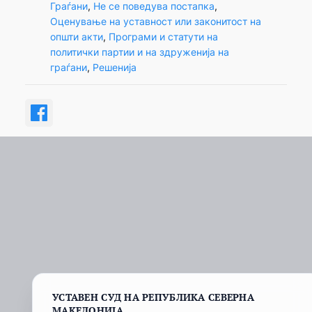
Граѓани
, 
Не се поведува постапка
, 
Оценување на уставност или законитост на
општи акти
, 
Програми и статути на
политички партии и на здруженија на
граѓани
, 
Решенија
УСТАВЕН СУД НА РЕПУБЛИКА СЕВЕРНА
МАКЕДОНИЈА