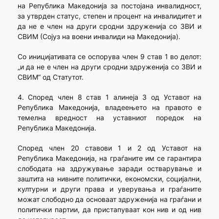
на Република Македонија за постојана инвалидност,
за утврден статус, степен и процент на инвалидитет и
да не е член на други сродни здруженија со ЗВИ и
СВИМ (Сојуз на воени инвалиди на Македонија).
Со иницијативата се оспорува член 9 став 1 во делот:
„и да не е член на други сродни здруженија со ЗВИ и
СВИМ” од Статутот.
4. Според член 8 став 1 алинеја 3 од Уставот на
Република Македонија, владеењето на правото е
темелна вредност на уставниот поредок на
Република Македонија.
Според член 20 ставови 1 и 2 од Уставот на
Република Македонија, на граѓаните им се гарантира
слободата на здружување заради остварување и
заштита на нивните политички, економски, социјални,
културни и други права и уверувања и граѓаните
можат слободно да основаат здруженија на граѓани и
политички партии, да пристапуваат кон нив и од нив