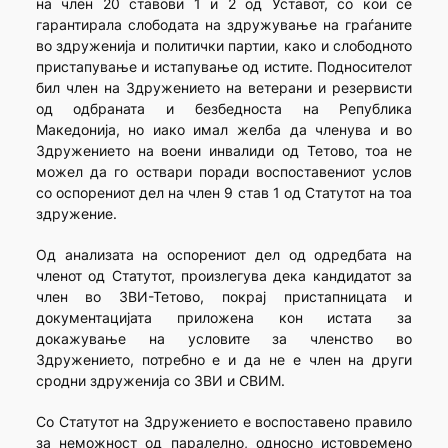
на член 20 ставови 1 и 2 од Уставот, со кои се
гарантирала слободата на здружување на граѓаните
во здруженија и политички партии, како и слободното
пристапување и истапување од истите. Подносителот
бил член на Здружението на ветерани и резервисти
од одбраната и безбедноста на Република
Македонија, но иако имал желба да членува и во
Здружението на воени инвалиди од Тетово, тоа не
можел да го оствари поради воспоставениот услов
со оспорениот дел на член 9 став 1 од Статутот на тоа
здружение.
Од анализата на оспорениот дел од одредбата на
членот од Статутот, произлегува дека кандидатот за
член во ЗВИ-Тетово, покрај пристапницата и
документацијата приложена кон истата за
докажување на условите за членство во
Здружението, потребно е и да не е член на други
сродни здруженија со ЗВИ и СВИМ.
Со Статутот на Здружението е воспоставено правило
за неможност од паралелно, односно истовремено