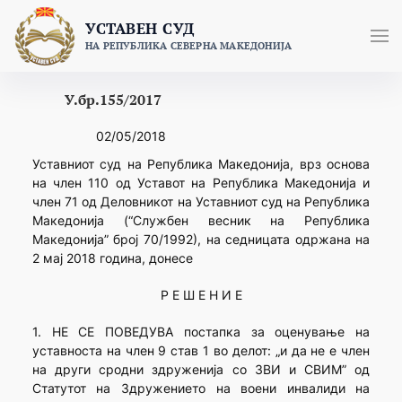
Skip
УСТАВЕН СУД
to
НА РЕПУБЛИКА СЕВЕРНА МАКЕДОНИЈА
content
У.бр.155/2017
02/05/2018
Уставниот суд на Република Македонија, врз основа
на член 110 од Уставот на Република Македонија и
член 71 од Деловникот на Уставниот суд на Република
Македонија (“Службен весник на Република
Македонија” број 70/1992), на седницата одржана на
2 мај 2018 година, донесе
Р Е Ш Е Н И Е
1. НЕ СЕ ПОВЕДУВА постапка за оценување на
уставноста на член 9 став 1 во делот: „и да не е член
на други сродни здруженија со ЗВИ и СВИМ” од
Статутот на Здружението на воени инвалиди на