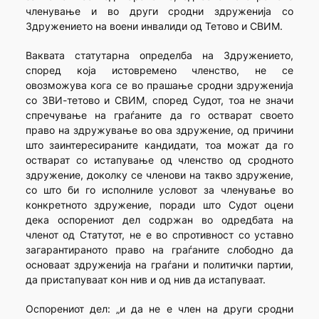
членување и во други сродни здруженија со
Здружението на воени инвалиди од Тетово и СВИМ.
Ваквата статутарна определба на Здружението,
според која истовремено членство, не се
овозможува кога се во прашање сродни здруженија
со ЗВИ-тетово и СВИМ, според Судот, тоа не значи
спречување на граѓаните да го остварат своето
право на здружување во ова здружение, од причини
што заинтересираните кандидати, тоа можат да го
остварат со истапување од членство од сродното
здружение, доколку се членови на такво здружение,
со што би го исполниле условот за членување во
конкретното здружение, поради што Судот оцени
дека оспорениот дел содржан во одредбата на
членот од Статутот, не е во спротивност со уставно
загарантираното право на граѓаните слободно да
основаат здруженија на граѓани и политички партии,
да пристапуваат кон нив и од нив да истапуваат.
Оспорениот дел: „и да не е член на други сродни