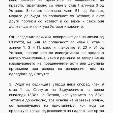
правото, гарантирано со член 8 став 1 алинеја 3 од
Уставот. Законите согласно член 51 од Уставот,
морале да бидат во согласност со Уставот, а сите
други прописи со Уставот и со закон и секој бил
должен да ги почитува Уставот и законите.
Од наведените причини, оспорениот дел на членот од
Статутот, не бил во согласност со член 8 став 1
алинеи 1, 3 и 11, како и членовите 9, 20 и 51 од
Уставот, поради што со иницијативата се предлага
негово поништување, како и решение за запирање на
извршувањето на поединечните акти или дејствија
преземени врз основа на оспорениот дел на
одредбата од Статутот.
3. Судот на седницата утврди дека според член 9
став 1 од Статутот на Здружението на воени
инвалиди (ЗВИ) на Тетово, членувањето во ЗВИ-
Тетово е доброволно, врз основа на изразена желба,
со пополнување на пристапница, кон која се
приложува копија од решението на надлежниот орган