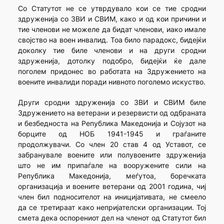
Со Статутот не се утврдувало кои се тие сродни
здруженија со ЗВИ и СВИМ, како и од кои причини и
тие членови не можеле да бидат членови, иако имале
својство на воен инвалид. Тоа било парадокс, бидејќи
доколку тие биле членови и на други сродни
здруженија, дотолку подобро, бидејќи ќе дале
поголем придонес во работата на Здружението на
воените инвалиди поради нивното поголемо искуство.
Други сродни здруженија со ЗВИ и СВИМ биле
Здружението на ветерани и резервисти од одбраната
и безбедноста на Република Македонија и Сојузот на
борците од НОБ 1941-1945 и граѓаните
продолжувачи. Со член 20 став 4 од Уставот, се
забранувале воените или полувоените здруженија
што не им припаѓале на вооружените сили на
Република Македонија, меѓутоа, боречката
организација и воените ветерани од 2001 година, чиј
член бил подносителот на иницијативата, не смеело
да се третираат како непријателски организации. Тој
смета дека оспорениот дел на членот од Статутот бил