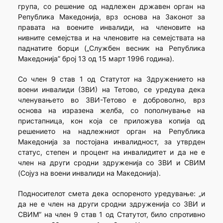
група, со решение од надлежен државен орган на
Република Македонија, врз основа на Законот за
правата на воените инвалиди, на членовите на
нивните семејства и на членовите на семејствата на
паднатите борци („Службен весник на Република
Македонија” број 13 од 15 март 1996 година).
Со член 9 став 1 од Статутот на Здружението на
воени инвалиди (ЗВИ) на Тетово, се уредува дека
членувањето во ЗВИ-Тетово е доброволно, врз
основа на изразена желба, со пополнување на
пристапница, кон која се приложува копија од
решението на надлежниот орган на Република
Македонија за постојана инвалидност, за утврден
статус, степен и процент на инвалидитет и да не е
член на други сродни здруженија со ЗВИ и СВИМ
(Сојуз на воени инвалиди на Македонија).
Подносителот смета дека оспореното уредување: „и
да не е член на други сродни здруженија со ЗВИ и
СВИМ” на член 9 став 1 од Статутот, било спротивно