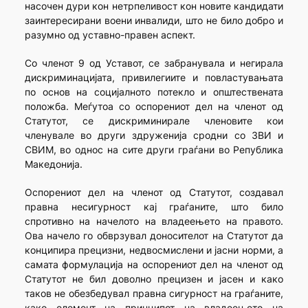
насочен дури кон нетрпеливост кон новите кандидати
заинтересирани воени инвалиди, што не било добро и
разумно од уставно-правен аспект.
Со членот 9 од Уставот, се забранувала и негирала
дискриминацијата, привилегиите и повластувањата
по основ на социјалното потекло и општествената
положба. Меѓутоа со оспорениот дел на членот од
Статутот, се дискриминирале членовите кои
членувале во други здруженија сродни со ЗВИ и
СВИМ, во однос на сите други граѓани во Република
Македонија.
Оспорениот дел на членот од Статутот, создавал
правна несигурност кај граѓаните, што било
спротивно на начелото на владеењето на правото.
Ова начело го обврзувал доносителот на Статутот да
конципира прецизни, недвосмислени и јасни норми, а
самата формулација на оспорениот дел на членот од
Статутот не бил доволно прецизен и јасен и како
таков не обезбедувал правна сигурност на граѓаните,
како елемент на принципот на владеењето на