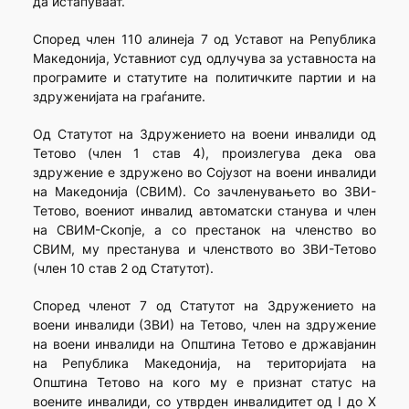
да истапуваат.
Според член 110 алинеја 7 од Уставот на Република
Македонија, Уставниот суд одлучува за уставноста на
програмите и статутите на политичките партии и на
здруженијата на граѓаните.
Од Статутот на Здружението на воени инвалиди од
Тетово (член 1 став 4), произлегува дека ова
здружение е здружено во Сојузот на воени инвалиди
на Македонија (СВИМ). Со зачленувањето во ЗВИ-
Тетово, воениот инвалид автоматски станува и член
на СВИМ-Скопје, а со престанок на членство во
СВИМ, му престанува и членството во ЗВИ-Тетово
(член 10 став 2 од Статутот).
Според членот 7 од Статутот на Здружението на
воени инвалиди (ЗВИ) на Тетово, член на здружение
на воени инвалиди на Општина Тетово е државјанин
на Република Македонија, на територијата на
Општина Тетово на кого му е признат статус на
воените инвалиди, со утврден инвалидитет од I до X