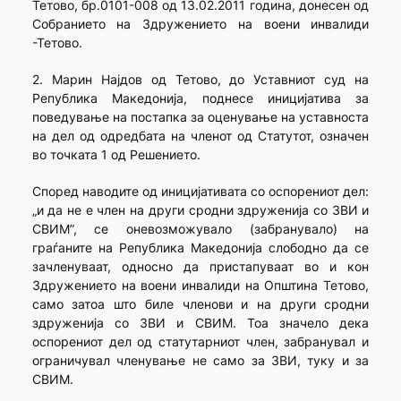
Тетово, бр.0101-008 од 13.02.2011 година, донесен од
Собранието на Здружението на воени инвалиди
-Тетово.
2. Марин Најдов од Тетово, до Уставниот суд на
Република Македонија, поднесе иницијатива за
поведување на постапка за оценување на уставноста
на дел од одредбата на членот од Статутот, означен
во точката 1 од Решението.
Според наводите од иницијативата со оспорениот дел:
„и да не е член на други сродни здруженија со ЗВИ и
СВИМ”, се оневозможувало (забранувало) на
граѓаните на Република Македонија слободно да се
зачленуваат, односно да пристапуваат во и кон
Здружението на воени инвалиди на Општина Тетово,
само затоа што биле членови и на други сродни
здруженија со ЗВИ и СВИМ. Тоа значело дека
оспорениот дел од статутарниот член, забранувал и
ограничувал членување не само за ЗВИ, туку и за
СВИМ.