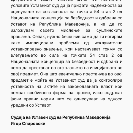
условите Уставниот суд да ја прифати надлежноста за
оценување на согласноста на точката 54 став 2 од
Националната концепција за безбедност и одбрана со
Уставот на Република Македонија, а не да го
изложувам своето мислење за суштинските
прашања. Сепак, нужно беше нив само да ги нотирам
како имплицирани проблеми од исклуиително
уставноправно знаиење, кои настануваат токму со
влегувањето во сила на точката 54 став 2 од
Националната концепција за безбедност и одбрана и
нема да престанат со отфрлањето на иницијатвата во
овој предмет. Она што евентуално престанува во овој
предмет е моќта на Уставниот суд да ја контролира
уставноста на актите на законодавната власт кои
немаат вообииаена форма на пропис, иако содржат
јасни правни норми што се однесуваат на односи
уредени со Уставот.
Судија на Уставен суд на Република Македонија
Игор Спировски