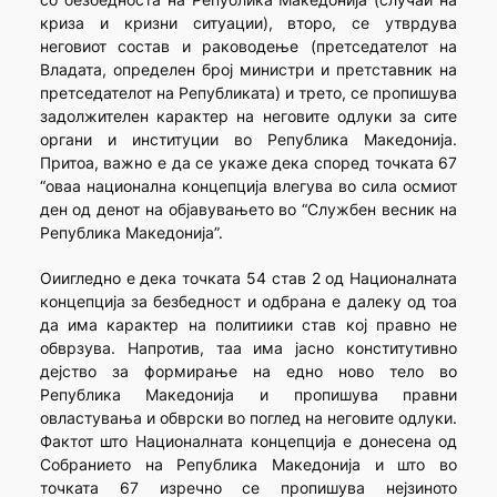
криза и кризни ситуации), второ, се утврдува
неговиот состав и раководење (претседателот на
Владата, определен број министри и претставник на
претседателот на Републиката) и трето, се пропишува
задолжителен карактер на неговите одлуки за сите
органи и институции во Република Македонија.
Притоа, важно е да се укаже дека според точката 67
“оваа национална концепција влегува во сила осмиот
ден од денот на објавувањето во “Службен весник на
Република Македонија”.
Оиигледно е дека точката 54 став 2 од Националната
концепција за безбедност и одбрана е далеку од тоа
да има карактер на политиики став кој правно не
обврзува. Напротив, таа има јасно конститутивно
дејство за формирање на едно ново тело во
Република Македонија и пропишува правни
овластувања и обврски во поглед на неговите одлуки.
Фактот што Националната концепција е донесена од
Собранието на Република Македонија и што во
точката 67 изречно се пропишува нејзиното