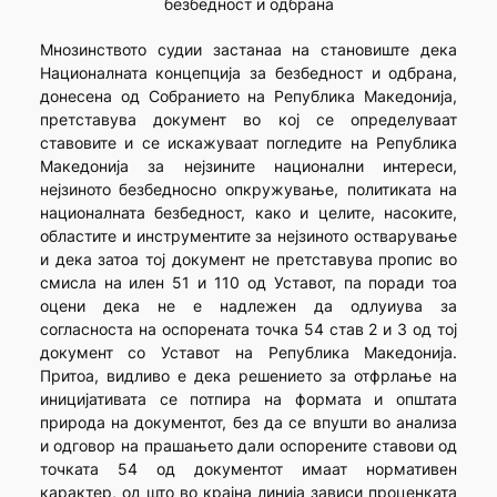
безбедност и одбрана
Мнозинството судии застанаа на становиште дека
Националната концепција за безбедност и одбрана,
донесена од Собранието на Република Македонија,
претставува документ во кој се определуваат
ставовите и се искажуваат погледите на Република
Македонија за нејзините национални интереси,
нејзиното безбедносно опкружување, политиката на
националната безбедност, како и целите, насоките,
областите и инструментите за нејзиното остварување
и дека затоа тој документ не претставува пропис во
смисла на илен 51 и 110 од Уставот, па поради тоа
оцени дека не е надлежен да одлуиува за
согласноста на оспорената точка 54 став 2 и 3 од тој
документ со Уставот на Република Македонија.
Притоа, видливо е дека решението за отфрлање на
иницијативата се потпира на формата и општата
природа на документот, без да се впушти во анализа
и одговор на прашањето дали оспорените ставови од
точката 54 од документот имаат нормативен
карактер, од што во крајна линија зависи проценката