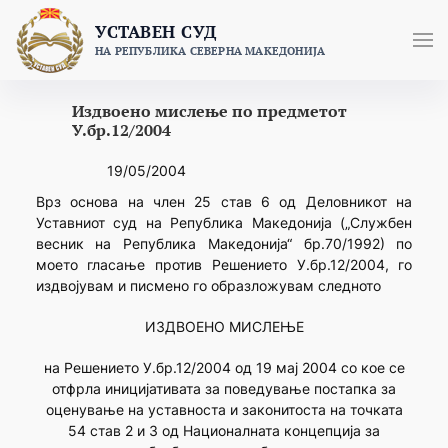
Skip
УСТАВЕН СУД
to
НА РЕПУБЛИКА СЕВЕРНА МАКЕДОНИЈА
content
Издвоено мислење по предметот
У.бр.12/2004
19/05/2004
Врз основа на член 25 став 6 од Деловникот на
Уставниот суд на Република Македонија („Службен
весник на Република Македонија“ бр.70/1992) по
моето гласање против Решението У.бр.12/2004, го
издвојувам и писмено го образложувам следното
ИЗДВОЕНО МИСЛЕЊЕ
на Решението У.бр.12/2004 од 19 мај 2004 со кое се
отфрла иницијативата за поведување постапка за
оценување на уставноста и законитоста на точката
54 став 2 и 3 од Националната концепција за