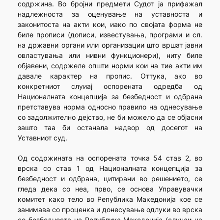
содржина. Во бројни предмети Судот ја прифажал
надлежноста за оценување на уставноста и
законитоста на акти кои, иако по својата форма не
биле прописи (дописи, известувања, програми и сл.
на државни органи или организации што вршат јавни
овластувања или нивни функционери), ниту биле
објавени, содржеле општи норми кои на тие акти им
давале карактер на пропис. Оттука, ако во
конкретниот слуиај оспорената одредба од
Националната концепција за безбед­ност и одбрана
претставува норма односно правило на однесување
со задолжително дејство, не би можело да се објасни
зашто таа би останала надвор од досегот на
Уставниот суд.
Од содржината на оспорената точка 54 став 2, во
врска со став 1 од Националната концепција за
безбедност и одбрана, цитирани во решението, се
гледа дека со неа, прво, се основа Управувачки
комитет како тело во Република Македонија кое се
занимава со проценка и донесување одлуки во врска
со безбедноста на Република Македонија (случаи на