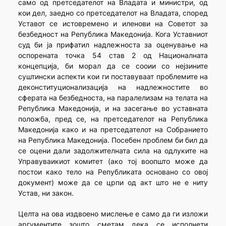
само од претседателот на Владата и министри, од
кои дел, заедно со претседателот на Владата, според
Уставот се истовремено и иленови на Советот за
безбедност на Република Македонија. Кога Уставниот
суд би ја прифатил надлежноста за оценување на
оспорената точка 54 став 2 од Националната
концепција, би морал да се сооии со нејзините
суштински аспекти кои ги поставуваат проблемите на
деконституционализација на надлежностите во
сферата на безбедноста, на паралелизам на телата на
Република Македонија, и на засегање во уставната
положба, пред се, на претседателот на Република
Македонија како и на претседателот на Собранието
на Република Македонија. Посебен проблем би бил да
се оцени дали задолжителната сила на одлуките на
Управуваикиот комитет (ако тој воопшто може да
постои како тело на Републиката основано со овој
документ) може да се црпи од акт што не е ниту
Устав, ни закон.
Целта на ова издвоено мислење е само да ги изложи
аргументите зошто сметам дека се исполнети