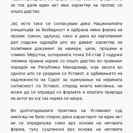
за тоа дали еден акт има карактер на пропис со
општо дејство.
Јас исто така се согласувам дека Националната
концепција за безбедност и одбрана нема форма на
пропис (закон, одлука), како и дека во најголемиот
дел содржи одредби што му даваат карактер на
политиики документ за намери, цели, процени и
слиино. Мерутоа, оспорената точка 54 став 2 содржи
типиина правна норма со општо дејство во правниот
поредок на Република Македонија, која засега во
односи што се уредени со Уставот, а одбивањето на
надлежноста на Судот за оценување на нејзината
согласност со Уставот, според моето мислење, не
може да се оправда со формата и општата природа
на актот во кој таа норма се наора.
Во долгогодишната практика на Уставниот суд
никогаш не било спорно дека карактерот на еден акт
не се определува само врз основа на неговата
форма, туку суштински врз основа на неговата