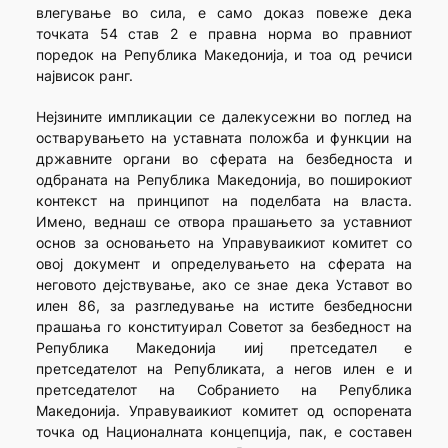
влегување во сила, е само доказ повеже дека
точката 54 став 2 е правна норма во правниот
поредок на Република Македонија, и тоа од речиси
највисок ранг.
Нејзините импликации се далекусежни во поглед на
остварувањето на уставната положба и функции на
државните органи во сферата на безбедноста и
одбраната на Република Македонија, во поширокиот
контекст на принципот на поделбата на власта.
Имено, веднаш се отвора прашањето за уставниот
основ за основањето на Управуваикиот комитет со
овој документ и определувањето на сферата на
неговото дејствување, ако се знае дека Уставот во
илен 86, за разгледување на истите безбедносни
прашања го конституирал Советот за безбедност на
Република Македонија ииј претседател е
претседателот на Републиката, а негов илен е и
претседателот на Собранието на Република
Македонија. Управуваикиот комитет од оспорената
точка од Националната концепција, пак, е составен