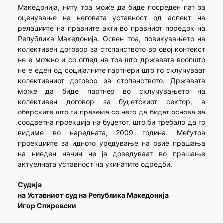
Македонија, ниту тоа може да биде посреден пат за
оценување на неговата уставност од аспект на
релациите на правните акти во правниот поредок на
Република Македонија. Освен тоа, повикувањето на
колективен договор за стопанството во овој контекст
не е можно и со оглед на тоа што државата воопшто
не е еден од социјалните партнери што го склучуваат
колективниот договор за стопанството. Државата
може да биде партнер во склучувањето на
колективен договор за буџетскиот сектор, а
обврските што ги презема со него да бидат основа за
соодветна проекција на буџетот, што би требало да го
видиме во наредната, 2009 година. Меѓутоа
проекциите за идното уредување на овие прашања
на ниеден начин не ја доведуваат во прашање
актуелната уставност на укинатите одредби.
Судија
на Уставниот суд на Република Македонија
Игор Спировски