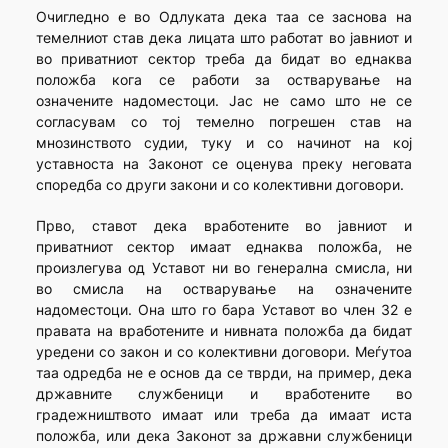
Очигледно е во Одлуката дека таа се заснова на
темелниот став дека лицата што работат во јавниот и
во приватниот сектор треба да бидат во еднаква
положба кога се работи за остварување на
означените надоместоци. Јас не само што не се
согласувам со тој темелно погрешен став на
мнозинството судии, туку и со начинот на кој
уставноста на Законот се оценува преку неговата
споредба со други закони и со колективни договори.
Прво, ставот дека вработените во јавниот и
приватниот сектор имаат еднаква положба, не
произлегува од Уставот ни во генерална смисла, ни
во смисла на остварување на означените
надоместоци. Она што го бара Уставот во член 32 е
правата на вработените и нивната положба да бидат
уредени со закон и со колективни договори. Меѓутоа
таа одредба не е основ да се тврди, на пример, дека
државните службеници и вработените во
градежништвото имаат или треба да имаат иста
положба, или дека Законот за државни службеници