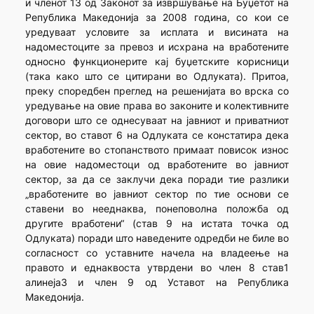
и членот 13 од Законот за извршување на Буџетот на
Република Македонија за 2008 година, со кои се
уредуваат условите за исплата и висината на
надоместоците за превоз и исхрана на вработените
односно функционерите кај буџетските корисници
(така како што се цитирани во Одлуката). Притоа,
преку споредбен преглед на решенијата во врска со
уредување на овие права во законите и колективните
договори што се однесуваат на јавниот и приватниот
сектор, во ставот 6 на Одлуката се констатира дека
вработените во стопанството примаат повисок износ
на овие надоместоци од вработените во јавниот
сектор, за да се заклучи дека поради тие разлики
„вработените во јавниот сектор по тие основи се
ставени во нееднаква, понеповолна положба од
другите вработени“ (став 9 на истата точка од
Одлуката) поради што наведените одредби не биле во
согласност со уставните начела на владеење на
правото и еднаквоста утврдени во член 8 став1
алинеја3 и член 9 од Уставот на Република
Македонија.