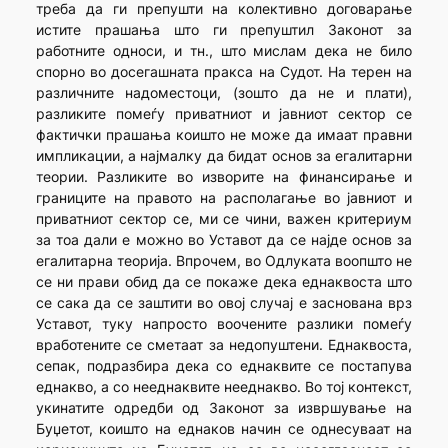
треба да ги препушти на колективно договарање
истите прашања што ги препуштил Законот за
работните односи, и тн., што мислам дека не било
спорно во досегашната пракса на Судот. На терен на
различните надоместоци, (зошто да не и плати),
разликите помеѓу приватниот и јавниот сектор се
фактички прашања коишто не може да имаат правни
импликации, а најмалку да бидат основ за егалитарни
теории. Разликите во изворите на финансирање и
границите на правото на располагање во јавниот и
приватниот сектор се, ми се чини, важен критериум
за тоа дали е можно во Уставот да се најде основ за
егалитарна теорија. Впрочем, во Одлуката воопшто не
се ни прави обид да се покаже дека еднаквоста што
се сака да се заштити во овој случај е заснована врз
Уставот, туку напросто воочените разлики помеѓу
вработените се сметаат за недопуштени. Еднаквоста,
сепак, подразбира дека со еднаквите се постапува
еднакво, а со нееднаквите нееднакво. Во тој контекст,
укинатите одредби од Законот за извршување на
Буџетот, коишто на еднаков начин се однесуваат на