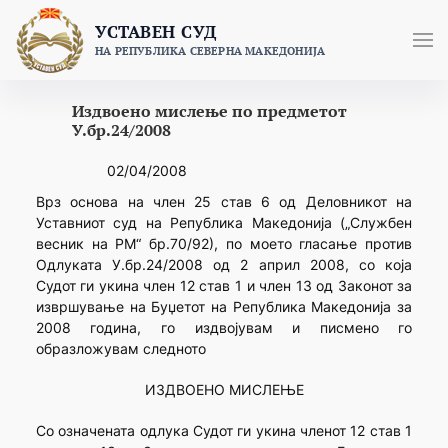
Skip
УСТАВЕН СУД
to
НА РЕПУБЛИКА СЕВЕРНА МАКЕДОНИЈА
content
Издвоено мислење по предметот
У.бр.24/2008
02/04/2008
Врз основа на член 25 став 6 од Деловникот на
Уставниот суд на Република Македонија („Службен
весник на РМ“ бр.70/92), по моето гласање против
Одлуката У.бр.24/2008 од 2 април 2008, со која
Судот ги укина член 12 став 1 и член 13 од Законот за
извршување на Буџетот на Република Македонија за
2008 година, го издвојувам и писмено го
образложувам следното
ИЗДВОЕНО МИСЛЕЊЕ
Со означената одлука Судот ги укина членот 12 став 1