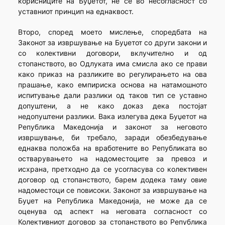
корисниците на Буџетот, не се во несогласност со
уставниот принцип на еднаквост.
Второ, според моето мислење, споредбата на
Законот за извршување на Буџетот со други закони и
со колективни договори, вклучително и од
стопанството, во Одлуката има смисла ако се прави
како приказ на разликите во регулирањето на ова
прашање, како емпириска основа на натамошното
испитување дали разлики од таков тип се уставно
допуштени, а не како доказ дека постојат
недопуштени разлики. Вака излегува дека Буџетот на
Република Македонија и законот за неговото
извршување, би требало, заради обезбедување
еднаква положба на вработените во Републиката во
остварувањето на надоместоците за превоз и
исхрана, претходно да се усогласува со колективен
договор од стопанството, барем додека таму овие
надоместоци се повисоки. Законот за извршување на
Буџет на Република Македонија, не може да се
оценува од аспект на неговата согласност со
Колективниот договор за стопанството во Република