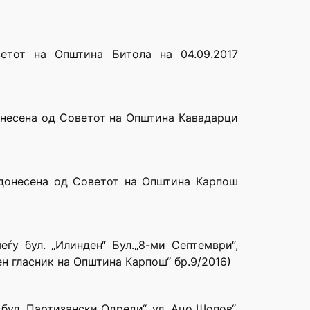
етот на Општина Битола на 04.09.2017
онесена од Советот на Општина Кавадарци
адонесена од Советот на Општина Карпош
ѓу бул. „Илинден“ Бул.„8-ми Септември“,
ен гласник на Општина Карпош“ бр.9/2016)
бул.„Партизански Одреди“, ул.„Ацо Шопов“,