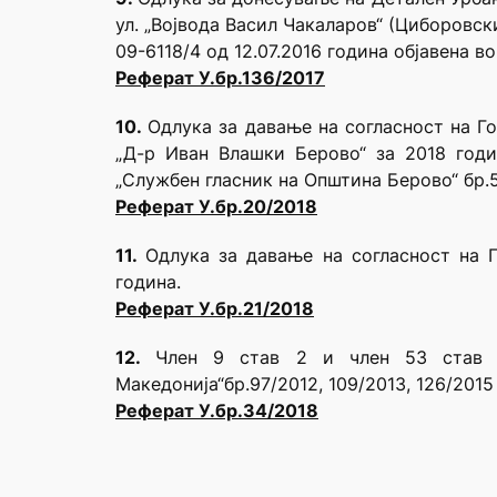
ул. „Војвода Васил Чакаларов“ (Циборовс
09-6118/4 од 12.07.2016 година објавена в
Реферат У.бр.136/2017
10.
Одлука за давање на согласност на Г
„Д-р Иван Влашки Берово“ за 2018 годин
„Службен гласник на Општина Берово“ бр.5
Реферат У.бр.20/2018
11.
Одлука за давање на согласност на Г
година.
Реферат У.бр.21/2018
12.
Член 9 став 2 и член 53 став 2
Македонија“бр.97/2012, 109/2013, 126/2015 
Реферат У.бр.34/2018