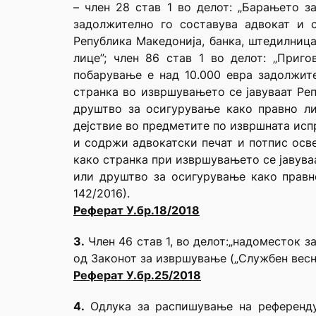
– член 28 став 1 во делот: „Барањето з
задолжително го составува адвокат и 
Република Македонија, банка, штедилниц
лице”; член 86 став 1 во делот: „Приг
побарување е над 10.000 евра задолжите
странка во извршувањето се јавуваат Реп
друштво за осигурување како правно ли
дејствие во предметите по извршната исп
и содржи адвокатски печат и потпис осве
како странка при извршувањето се јавува
или друштво за осигурување како правно
142/2016).
Реферат У.бр.18/2018
3.
Член 46 став 1, во делот:„надоместок з
од Законот за извршување („Службен весни
Реферат У.бр.25/2018
4.
Одлука за распишување на референду