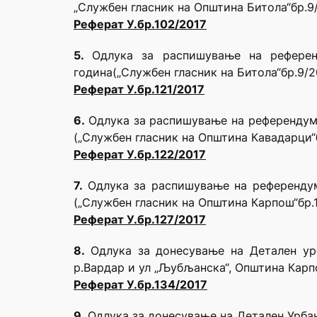
„Службен гласник на Општина Битола“бр.9/
Реферат У.бр.1
0
2/2017
5.
Одлука за распишување на референ
година(„Службен гласник на Битола“бр.9/2
Реферат У.бр.121/2017
6.
Одлука за распишување на референдум 
(„Службен гласник на Општина Кавадарци“б
Реферат У.бр.122/2017
7.
Одлука за распишување на референдум
(„Службен гласник на Општина Карпош“бр.1
Реферат У.бр.127/2017
8.
Одлука за донесување на Детален урб
р.Вардар и ул „Љубљанска“, Општина Карпо
Реферат У.бр.134/2017
9.
Одлука за донесување на Детален Урбани