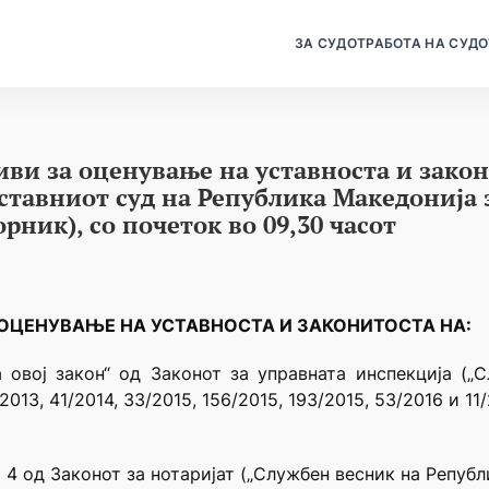
ЗА СУДОТ
РАБОТА НА СУДО
иви за оценување на уставноста и зако
Уставниот суд на Република Македонија 
орник), со почеток во 09,30 часот
А ОЦЕНУВАЊЕ
НА УСТАВНОСТА И ЗАКОНИТОСТА НА:
а овој закон“ од Законот за управната инспекција („
/2013, 41/2014, 33/2015, 156/2015, 193/2015, 53/2016 и 11/
и 4 од Законот за нотаријат („Службен весник на Републ