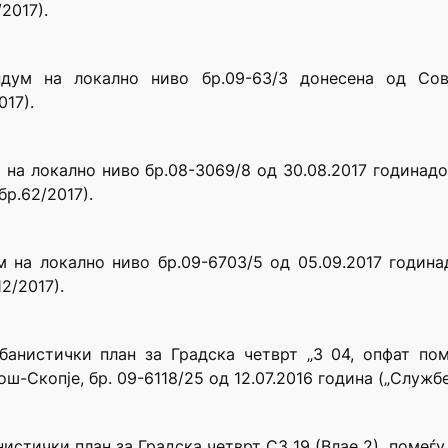
2017).
дум на локално ниво бр.09-63/3 донесена од Сов
017).
на локално ниво бр.08-3069/8 од 30.08.2017 годинад
р.62/2017).
 на локално ниво бр.09-6703/5 од 05.09.2017 годин
2/2017).
анистички план за Градска четврт „3 04, опфат поме
ш-Скопје, бр. 09-6118/25 од 12.07.2016 година („Служб
стички план за Градска четврт С3 19 (Влае 2), помеѓу 