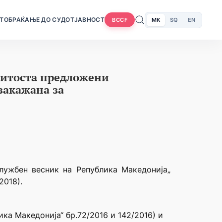
Т
ОБРАЌАЊЕ ДО СУДОТ
ЈАВНОСТ
MK
SQ
EN
BCCF
нитоста предложени
закажана за
Службен весник на Република Македонија„
2018).
ика Македонија“ бр.72/2016 и 142/2016) и