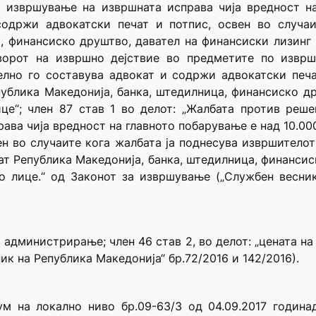
а извршување на извршната исправа чија вредност н
содржи адвокатски печат и потпис, освен во случа
а, финансиско друштво, давател на финансиски лизинг
оворот на извршно дејствие во предметите по изврш
лно го составува адвокат и содржи адвокатски печа
ублика Македонија, банка, штедилница, финансиско д
це“; член 87 став 1 во делот: „Жалбата против реш
рава чија вредност на главното побарување е над 10.00
н во случаите кога жалбата ја поднесува извршителот 
ат Република Македонија, банка, штедилница, финансис
 лице.“ од Законот за извршување („Службен весник
а администрирање; член 46 став 2, во делот: „цената н
к на Република Македонија“ бр.72/2016 и 142/2016).
м на локално ниво бр.09-63/3 од 04.09.2017 годин