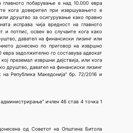
а главното побарување е над 10.000 eвра
ите кога доверител при извршувањето е
 или друштво за осигурување како правно
ната исправа чија вредност на главното
т и потпис, освен во случаите кога како
руштво, давател на финансиски лизинг или
ението донесено по приговор на извршно
0 евра задолжително го составува адвокат
кој преземал извршни дејствија, или кога
ко друштво, давател на финансиски лизинг
 на Република Македонија“ бр. 72/2016 и
а администрирање“ ичлен 46 став 4 точка 1
адонесена од Советот на Општина Битола