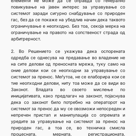
елементи не може да се оправда со генерално
повикување на јавен интерес за управување со
системот заради сигурно снабдување со природен
гас, без да се покаже на убедлив начин дека таквото
ограничување е неопходно. Без тоа, секоја мерка на
ограничување на правото на сопственост страда од
арбитрерност.
2. Во Решението се укажува дека оспорената
одредба се однесува на предавање во владение не
на сите делови од преносната мрежа, туку само на
оние делови кои се неопходни за управување со
системот за пренос. Меѓутоа, не се елаборира кои се
тие неопходни делови, ниту тоа може да се види во
Законот. Владата во своето мислење по
иницијативата, како предлагач на законот, појаснува
дека со законот било потребно на операторот на
системот за пренос да му се овозможи непосреден и
непречен пристап и манипулација со опремата и
уредите за управување на системот за пренос на
природен гас, а тоа се, во техничка смисла
процесната, мерната, регистрационата,