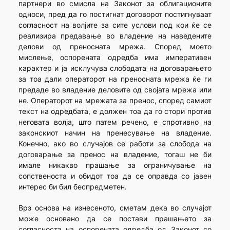
партнери во смисла на Законот за облигационите
односи, пред да го постигнат договорот постигнуваат
согласност на волјите за сите услови под кои ќе се
реализира предавање во владение на наведените
делови од преносната мрежа. Според моето
мислење, оспорената одредба има императивен
карактер и ја исклучува слободата на договарањето
за тоа дали операторот на преносната мрежа ќе ги
предаде во владение деловите од својата мрежа или
не. Операторот на мрежата за пренос, според самиот
текст на одредбата, е должен тоа да го стори против
неговата волја, што патем речено, е спротивно на
законскиот начин на пренесување на владение.
Конечно, ако во случајов се работи за слобода на
договарање за пренос на владение, тогаш не би
имале никакво прашање за ограничување на
сопственоста и обидот тоа да се оправда со јавен
интерес би бил беспредметен.
Врз основа на изнесеното, сметам дека во случајот
може основано да се постави прашањето за
согласноста на оспорената одредба од Законот со