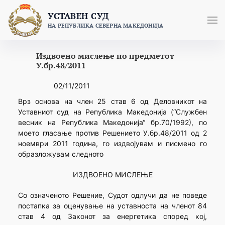
Skip
УСТАВЕН СУД
to
НА РЕПУБЛИКА СЕВЕРНА МАКЕДОНИЈА
content
Издвоено мислење по предметот
У.бр.48/2011
02/11/2011
Врз основа на член 25 став 6 од Деловникот на
Уставниот суд на Република Македонија (“Службен
весник на Република Македонија“ бр.70/1992), по
моето гласање против Решението У.бр.48/2011 од 2
ноември 2011 година, го издвојувам и писмено го
образложувам следното
ИЗДВОЕНО МИСЛЕЊЕ
Со означеното Решение, Судот одлучи да не поведе
постапка за оценување на уставноста на членот 84
став 4 од Законот за енергетика според кој,