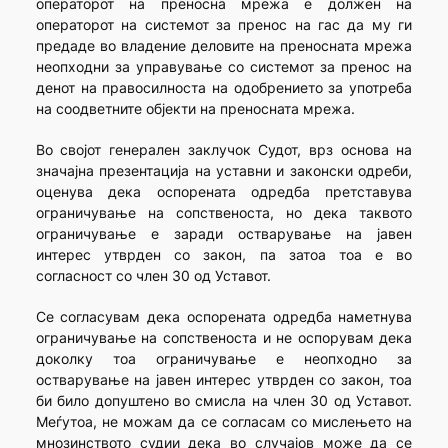
операторот на преносна мрежа е должен на
операторот на системот за пренос на гас да му ги
предаде во владение деловите на преносната мрежа
неопходни за управување со системот за пренос на
денот на правосилноста на одобрението за употреба
на соодветните објекти на преносната мрежа.
Во својот генерален заклучок Судот, врз основа на
значајна презентација на уставни и законски одреби,
оценува дека оспорената одредба претставува
ограничување на сопственоста, но дека таквото
ограничување е заради остварување на јавен
интерес утврден со закон, па затоа тоа е во
согласност со член 30 од Уставот.
Се согласувам дека оспорената одредба наметнува
ограничување на сопственоста и не оспорувам дека
доколку тоа ограничување е неопходно за
остварување на јавен интерес утврден со закон, тоа
би било допуштено во смисла на член 30 од Уставот.
Меѓутоа, не можам да се согласам со мислењето на
мнозинството судии дека во случајов може да се