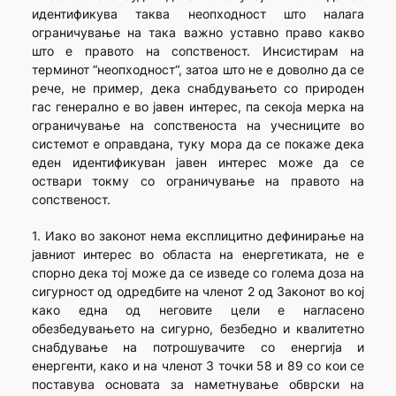
идентификува таква неопходност што налага
ограничување на така важно уставно право какво
што е правото на сопственост. Инсистирам на
терминот “неопходност“, затоа што не е доволно да се
рече, не пример, дека снабдувањето со природен
гас генерално е во јавен интерес, па секоја мерка на
ограничување на сопственоста на учесниците во
системот е оправдана, туку мора да се покаже дека
еден идентификуван јавен интерес може да се
оствари токму со ограничување на правото на
сопственост.
1. Иако во законот нема експлицитно дефинирање на
јавниот интерес во областа на енергетиката, не е
спорно дека тој може да се изведе со голема доза на
сигурност од одредбите на членот 2 од Законот во кој
како една од неговите цели е нагласено
обезбедувањето на сигурно, безбедно и квалитетно
снабдување на потрошувачите со енергија и
енергенти, како и на членот 3 точки 58 и 89 со кои се
поставува основата за наметнување обврски на