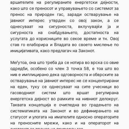
вршителите на регулираните енергетски дејности,
како што се преносот и управувањето со системот за
пренос на природен гас, заради остварување на
јавниот интерес утврден со овој закон, а се
однесуваат на сигурноста, вклучувајќи ја и
сигурноста на снабдувањето, достапноста на
услугата до корисниците во секое време и тн. Овој
став го елаборира и Владата во своето мислење по
иницијативата, како предлагач на Законот.
Меѓутоа, она што треба да се нотира во врска со овие
одредби, особено со член 3 точка 58, е тоа што во
нив е имплицирано дека одговорноста и обврските за
остварување на јавниот интерес не се концентрирани
на еден, туку се однесуваат на сите учесници во
гасоводниот систем што вршат регулирана
енергетска дејност во рамките на нивниот делокруг.
Таквата концепција е очигледна во градењето на
систематиката на Законот и во дефинирањето на
статусот и улогата на имателите односно операторите
на преносните мрежи, како и на операторот на
системот за пренос на природен гас.