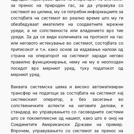
за пренос на природен гас, за да управува со
системот во целина, му се потребни информациите за
состојбата на системот во реално време што му ги
обезбедуваат имателите на соодветните мрежни
уреди, а не сопственоста или владението врз тие
уреди. За да се види количината на протокот на гас
или неговото истекување во системот, состојбата со
притисокот и т.н. како основ за издавање налози од
страна на операторот на системот заради негово
правилно функционирање, нему не му е неопходен
поседот врз мерниот уред, туку податокот од
мерниот уред.
Ваквата системска шема и високо автоматизиран
трансфер на податоци за состојбата на системот кај
системскиот оператор, а без засегање во
сопственичките аспекти на неговите делови, е
стандард во управувањето со гасоводните системи
што се покомплексни од нашиот, како што е оној на
Соединетите Американски Држави на пример.
Впрочем, управувањето со системот за пренос на