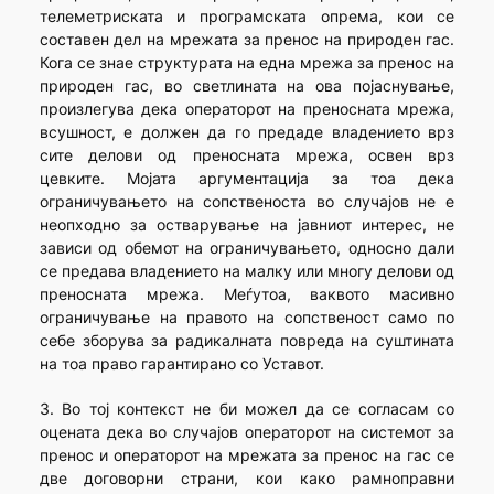
телеметриската и програмската опрема, кои се
составен дел на мрежата за пренос на природен гас.
Кога се знае структурата на една мрежа за пренос на
природен гас, во светлината на ова појаснување,
произлегува дека операторот на преносната мрежа,
всушност, е должен да го предаде владението врз
сите делови од преносната мрежа, освен врз
цевките. Мојата аргументација за тоа дека
ограничувањето на сопственоста во случајов не е
неопходно за остварување на јавниот интерес, не
зависи од обемот на ограничувањето, односно дали
се предава владението на малку или многу делови од
преносната мрежа. Меѓутоа, ваквото масивно
ограничување на правото на сопственост само по
себе зборува за радикалната повреда на суштината
на тоа право гарантирано со Уставот.
3. Во тој контекст не би можел да се согласам со
оцената дека во случајов операторот на системот за
пренос и операторот на мрежата за пренос на гас се
две договорни страни, кои како рамноправни