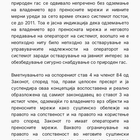
природен гас се одвивало непречено без одземање
на владението врз преносните мрежи и нивните
мерни уреди за сето време откако системот постои,
се до 2011. Тоа е јасна индикација дека одземањето
на владението врз преносната мрежа и неговото
предавање на операторот на системот, воопшто не е
неопходно ниту било непходно за остварување на
управувачките надлежности на операторот на
системот заради остварување на јавниот интерес за
обезбедување сигурно снабдување со природен гас.
Вметнувањето на оспорениот став 4 на членот 84 од
Законот, според тоа, прави целосен пресврт и ја
суспендира оваа концепција воспоставена и реално
образложена од самиот законодавец во ставот 3 на
истиот член, одземајќи го владението врз објекти на
преносните мрежи како суштинско обележје на
правото на сопственост и на правото на користење
што според Законот го имаат операторите на
преносните мрежи. Ваквото ограничување на
правото на сопственост во неговите суштински