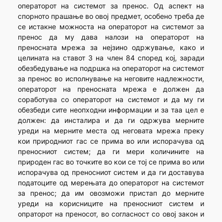
операторот на системот за пренос. Од аспект на
спорното прашање во овој предмет, особено треба де
се истакне можноста на операторот на системот за
пренос да му дава налози на операторот на
преносната мрежа за нејзино одржување, како и
целината на ставот 3 на член 84 според кој, заради
обезбедување на подршка на операторот на системот
за пренос во исполнување на неговите надлежности,
операторот на преносната мрежа е должен да
соработува со операторот на системот и да му ги
обезбеди сите неопходни информации и за таа цел е
должен: да инсталира и да ги одржува мерните
уреди на мерните места од неговата мрежа преку
кои природниот гас се прима во или испорачува од
преносниот систем; да ги мери количините на
природен гас во точките во кои се тој се прима во или
испорачува од преносниот систем и да ги доставува
податоците од мерењата до операторот на системот
за пренос; да им овозможи пристап до мерните
уреди на корисниците на преносниот систем и
опраторот на преносот, во согласност со овој закон и