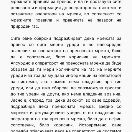
мрежните правила за пренос; и да ги доставува сите
релевантни информации до операторот на системот и
останатите оператори на мрежи, во согласност со
мрежните правила и правилата на пазарот на
природен гас.
Сите овие обврски подразбираат дека мрежата за
пренос со сите мерни уреди е во непосредно
владение на операторот на преносната мрежа, било
да е сопственик, било корисник на мрежата.
Апсурдно е операторот на преносната мрежа да биде
обврзан да ги мери количините на гас на мерните
уреди и за тоа да му дава информации на операторот
на системот, ако самиот нема владение врз тие
уреди, или да има обврска да овозможува пристап
до тие уреди на други, ако нема владение врз нив.
Јасно е, според тоа, дека Законот, во овие одредби,
подразбира дека преносната мрежа, заедно со
мерните и регулационите уреди, е во владение на
операторот на таа преносна мрежа, било да е нејзин
сопственик, било корисник. Истовремено, овие
одредби појаснуваат дека на операторот на системот