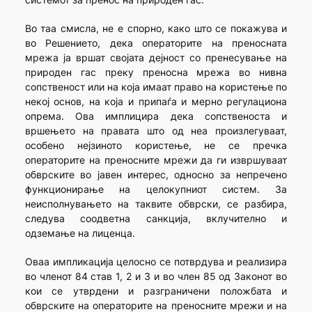
Во таа смисла, не е спорно, како што се покажува и
во Решението, дека операторите на преносната
мрежа ја вршат својата дејност со пренесување на
природен гас преку преносна мрежа во нивна
сопственост или на која имаат право на користење по
некој основ, на која и припаѓа и мерно регулациона
опрема. Ова имплицира дека сопственоста и
вршењето на правата што од неа произлегуваат,
особено нејзиното користење, не се пречка
операторите на преносните мрежи да ги извршуваат
обврските во јавен интерес, односно за непречено
функционирање на целокупниот систем. За
неисполнувањето на таквите обврски, се разбира,
следува соодветна санкција, вклучително и
одземање на лиценца.
Оваа импликација целосно се потврдува и реализира
во членот 84 став 1, 2 и 3 и во член 85 од Законот во
кои се утврдени и разграничени положбата и
обврските на операторите на преносните мрежи и на