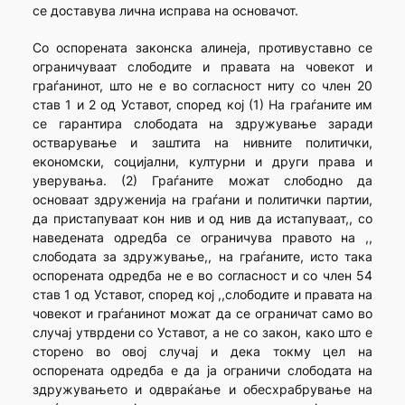
се доставува лична исправа на основачот.
Со оспорената законска алинеја, противуставно се
ограничуваат слободите и правата на човекот и
граѓанинот, што не е во согласност ниту со член 20
став 1 и 2 од Уставот, според кој (1) На граѓаните им
се гарантира слободата на здружување заради
остварување и заштита на нивните политички,
економски, социјални, културни и други права и
уверувања. (2) Граѓаните можат слободно да
основаат здруженија на граѓани и политички партии,
да пристапуваат кон нив и од нив да истапуваат,, со
наведената одредба се ограничува правото на ,,
слободата за здружување,, на граѓаните, исто така
оспорената одредба не е во согласност и со член 54
став 1 од Уставот, според кој ,,слободите и правата на
човекот и граѓанинот можат да се ограничат само во
случај утврдени со Уставот, а не со закон, како што е
сторено во овој случај и дека токму цел на
оспорената одредба е да ја ограничи слободата на
здружувањето и одвраќање и обесхрабрување на