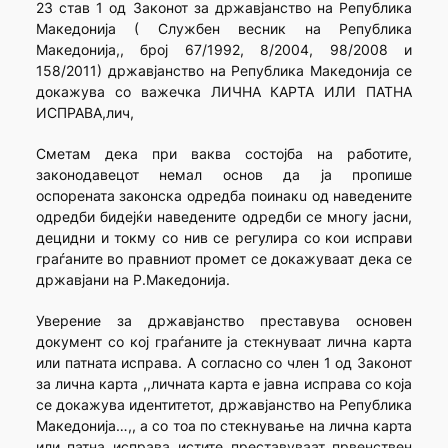
23 став 1 од Законот за државјанство на Република
Македонија ( Службен весник на Република
Македонија,, број 67/1992, 8/2004, 98/2008 и
158/2011) државјанство на Република Македонија се
докажува со важечка ЛИЧНА КАРТА ИЛИ ПАТНА
ИСПРАВА,лич,
Сметам дека при ваква состојба на работите,
законодавецот немал основ да ја прoпише
оспорената законска одредба поинакu од наведените
одредби бидејќи наведените одредби се многу јасни,
децидни и токму со нив се регулира со кои исправи
граѓаните во правниот промет се докажуваат дека се
државјани на Р.Македонија.
Уверение за државјанство преставува основен
документ со кој граѓаните ја стекнуваат лична карта
или патната исправа. А согласно со член 1 од Законот
за лична карта ,,личната карта е јавна исправа со која
се докажува идентитетот, државјанство на Република
Македонија…,, а со тоа по стекнување на лична карта
или патна исправа истите преставуваат првенствен