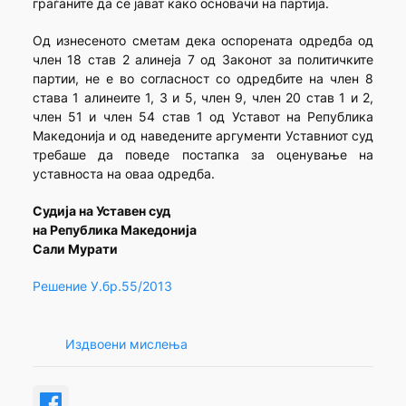
граѓаните да се јават како основачи на партија.
Од изнесеното сметам дека оспорената одредба од
член 18 став 2 алинеја 7 од Законот за политичките
партии, не е во согласност со одредбите на член 8
става 1 алинеите 1, 3 и 5, член 9, член 20 став 1 и 2,
член 51 и член 54 став 1 од Уставот на Република
Македонија и од наведените аргументи Уставниот суд
требаше да поведе постапка за оценување на
уставноста на оваа одредба.
Судија на Уставен суд
на Република Македонија
Сали Мурати
Решение У.бр.55/2013
Издвоени мислења