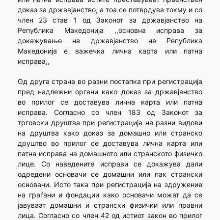
доказ за државјанство, а тоа се потврдува токму и со
член 23 став 1 од Законот за државјанство на
Република Македонија ,,основна исправа за
докажување на државјанство на Република
Македонија е важечка лична карта или патна
исправа,,
Од друга страна во разни постапка при регистрација
пред надлежни органи како доказ за државјанство
во прилог се доставува лична карта или патна
исправа. Согласно со член 183 од Законот за
трговски друштва при регистрација на разни видови
на друштва како доказ за домашно или странско
друштво во прилог се доставува лична карта или
патна исправа на домашното или странското физичко
лице. Со наведените исправи се докажува дали
одредени основачи се домашни или пак странски
основачи. Исто така при регистрација на здружение
на граѓани и фондации како основачи можат да се
јавуваат домашни и странски физички или правни
лица. Согласно со член 42 од истиот закон во прилог