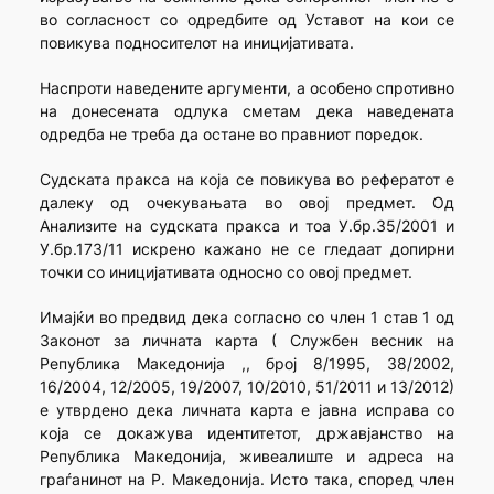
во согласност со одредбите од Уставот на кои се
повикува подносителот на иницијативата.
Наспроти наведените аргументи, а особено спротивно
на донесената одлука сметам дека наведената
одредба не треба да остане во правниот поредок.
Судската пракса на која се повикува во рефератот е
далеку од очекувањата во овој предмет. Од
Анализите на судската пракса и тоа У.бр.35/2001 и
У.бр.173/11 искрено кажано не се гледаат допирни
точки со иницијативата односно со овој предмет.
Имајќи во предвид дека согласно со член 1 став 1 од
Законот за личната карта ( Службен весник на
Република Македонија ,, број 8/1995, 38/2002,
16/2004, 12/2005, 19/2007, 10/2010, 51/2011 и 13/2012)
е утврдено дека личната карта е јавна исправа со
која се докажува идентитетот, државјанство на
Република Македонија, живеалиште и адреса на
граѓанинот на Р. Македонија. Исто така, според член