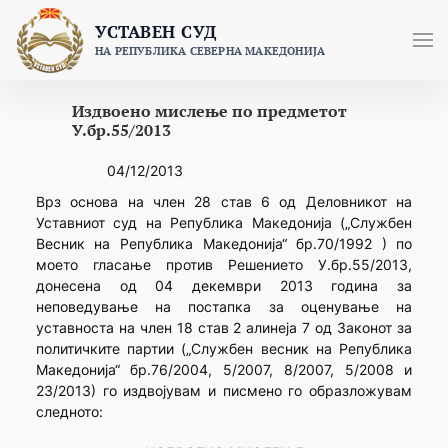
Skip
УСТАВЕН СУД
to
НА РЕПУБЛИКА СЕВЕРНА МАКЕДОНИЈА
content
Издвоено мислење по предметот
У.бр.55/2013
04/12/2013
Врз основа на член 28 став 6 од Деловникот на
Уставниот суд на Република Македонија („Службен
Весник на Република Македонија“ бр.70/1992 ) по
моето гласање против Решението У.бр.55/2013,
донесена од 04 декември 2013 година за
неповедување на постапка за оценување на
уставноста на член 18 став 2 алинеја 7 од Законот за
политичките партии („Службен весник на Република
Македонија“ бр.76/2004, 5/2007, 8/2007, 5/2008 и
23/2013) го издвојувам и писмено го образложувам
следното: