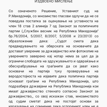
ИЗДВОЕНО МИСЛЕЊЕ
Со означеното Решение, Уставниот суд на
Р.Македонија, со мнозинство гласови одлучи да не се
поведува постапка за оценување на уставноста на
член 18 став 2 алинеја 7 од Законот за политичките
партии („Службен весник на Република Македонија“
бр.76/2004, 5/2007, 8/2007, 5/2008 и 23/2013) со
образложение дека: ,,Судот смета дека
предвидувањето на обврската на основачите да
достават уверение за државјанство или фотокопие на
уверението заверено кај нотар нема за цел да ја
ограничи слободата на здружувањето и одвраќање и
обесхрабрување на граѓаните да се јават како
основачи на партија туку проверување на
веродостојноста на изјавите дека политичка партија
основаат граѓани на Република Македонија, што
подразбира државјани на Република Македонија кои
имаат државјанство стекнато согласно Законот за
државјанство,, со овој искажан став, мнозинството
од судии сметат дека не постојат основи за
изразување на сомнение дека оспорениот член не е