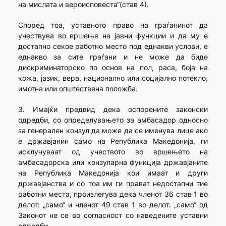
на мислата и вероисповеста“(став 4).
Според тоа, уставното право на граѓанинот да
учествува во вршење на јавни функции и да му е
достапно секое работно место под еднакви услови, е
еднакво за сите граѓани и не може да биде
дискриминаторско по основ на пол, раса, боја на
кожа, јазик, вера, национално или социјално потекло,
имотна или општествена положба.
3. Имајќи предвид дека оспорените законски
одредби, со определувањето за амбасадор односно
за генерален конзул да може да се именува лице ако
е државјанин само на Република Македонија, ги
исклучуваат од учеството во вршењето на
амбасадорска или конзуларна функција државјаните
на Република Македонија кои имаат и други
државјанства и со тоа им ги прават недостапни тие
работни места, произлегува дека членот 36 став 1 во
делот: „само“ и членот 49 став 1 во делот: „само“ од
Законот не се во согласност со наведените уставни
одредби.