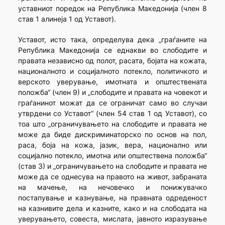
уставниот поредок на Република Македонија (член 8
став 1 алинеја 1 од Уставот).
Уставот, исто така, определува дека „граѓаните на
Република Македонија се еднакви во слободите и
правата независно од полот, расата, бојата на кожата,
националното и социјалното потекло, политичкото и
верското уверување, имотната и општествената
положба“ (член 9) и „слободите и правата на човекот и
граѓанинот можат да се ограничат само во случаи
утврдени со Уставот“ (член 54 став 1 од Уставот), со
тоа што „ограничувањето на слободите и правата не
може да биде дискриминаторско по основ на пол,
раса, боја на кожа, јазик, вера, национално или
социјално потекло, имотна или општествена положба“
(став 3) и „ограничувањето на слободите и правата не
може да се однесува на правото на живот, забраната
на мачење, на нечовечко и понижувачко
постапување и казнување, на правната одреденост
на казнивите дела и казните, како и на слободата на
уверувањето, совеста, мислата, јавното изразување