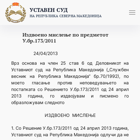
Skip
УСТАВЕН СУД
to
НА РЕПУБЛИКА СЕВЕРНА МАКЕДОНИЈА
content
Издвоено мислење по предметот
У.бр.173/2011
24/04/2013
Врз основа на член 25 став 6 од Деловникот на
Уставниот суд на Република Македонија („Службен
весник на Република Македонија“ бр.70/1992), по
моето гласање против неповедувањето на
постапката со Решението У.бр.173/2011 од 24 април
2013 година, го издвојувам и писмено го
образложувам следното
ИЗДВОЕНО МИСЛЕЊЕ
1. Со Решение У.бр.173/2011 од 24 април 2013 година,
Уставниот суд на Република Македонија одлучи да не