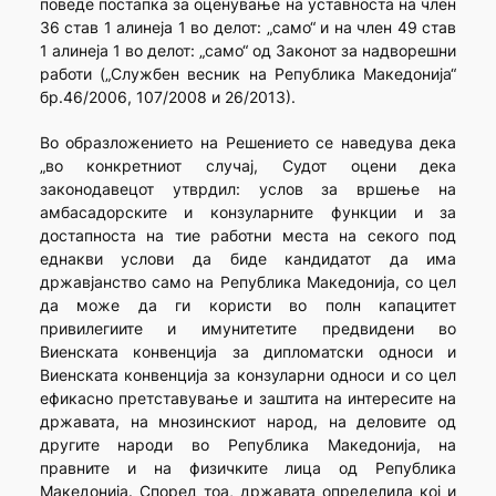
поведе постапка за оценување на уставноста на член
36 став 1 алинеја 1 во делот: „само“ и на член 49 став
1 алинеја 1 во делот: „само“ од Законот за надворешни
работи („Службен весник на Република Македонија“
бр.46/2006, 107/2008 и 26/2013).
Во образложението на Решението се наведува дека
„во конкретниот случај, Судот оцени дека
законодавецот утврдил: услов за вршење на
амбасадорските и конзуларните функции и за
достапноста на тие работни места на секого под
еднакви услови да биде кандидатот да има
државјанство само на Република Македонија, со цел
да може да ги користи во полн капацитет
привилегиите и имунитетите предвидени во
Виенската конвенција за дипломатски односи и
Виенската конвенција за конзуларни односи и со цел
ефикасно претставување и заштита на интересите на
државата, на мнозинскиот народ, на деловите од
другите народи во Република Македонија, на
правните и на физичките лица од Република
Македонија. Според тоа, државата определила кој и