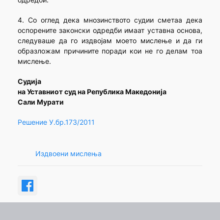
4. Со оглед дека мнозинството судии сметаа дека
оспорените законски одредби имаат уставна основа,
следуваше да го издвојам моето мислење и да ги
образложам причините поради кои не го делам тоа
мислење.
Судија
на Уставниот суд на Република Македонија
Сали Мурати
Решение У.бр.173/2011
Издвоени мислења