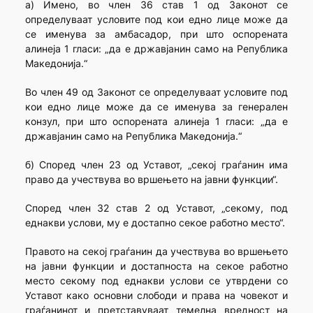
а) Имено, во член 36 став 1 од Законот се
определуваат условите под кои едно лице може да
се именува за амбасадор, при што оспорената
алинеја 1 гласи: „да е државјанин само на Република
Македонија.“
Во член 49 од Законот се определуваат условите под
кои едно лице може да се именува за генерален
конзул, при што оспорената алинеја 1 гласи: „да е
државјанин само на Република Македонија.“
б) Според член 23 од Уставот, „секој граѓанин има
право да учествува во вршењето на јавни функции“.
Според член 32 став 2 од Уставот, „секому, под
еднакви услови, му е достапно секое работно место“.
Правото на секој граѓанин да учествува во вршењето
на јавни функции и достапноста на секое работно
место секому под еднакви услови се утврдени со
Уставот како основни слободи и права на човекот и
граѓанинот и претставуваат темелна вредност на