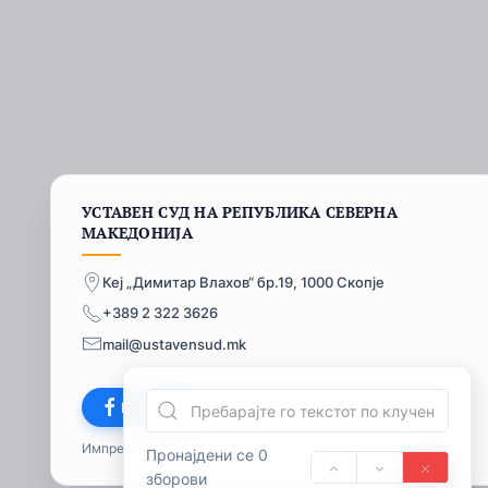
УСТАВЕН СУД НА РЕПУБЛИКА СЕВЕРНА
МАКЕДОНИЈА
Кеј „Димитар Влахов“ бр.19, 1000 Скопје
+389 2 322 3626
mail@ustavensud.mk
Facebook
Импресум
© 2026
Пронајдени се 0
зборови