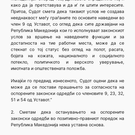
како да ја претставува и да и’ ги штити интересите.
Притоа, Судот смета дека таквиот услов не создава
нееднаквост меѓу граѓаните по основите наведени во
член 9 од Уставот, со оглед дека сите државјани на
Република Македонија кои го исполнуваат законскиот
услов за вршење на наведените функции и за
достапноста на тие работни места, може да се
стекнат со тој статус без оглед на полот, расата,
бојата на кожата, националното и социјалното
потекло, политичкото и верското уверување,
имотната и општествената положба.
Имајќи го предвид изнесеното, Судот оцени дека не
може да се постави прашањето за согласноста на
оспорените законски одредби со членовите 9, 23, 32,
51 и 54 од Уставот.“
2. Сметам дека останувањето на оспорените
законски одредби во позитивно-правниот поредок на
Република Македонија нема уставна основа.