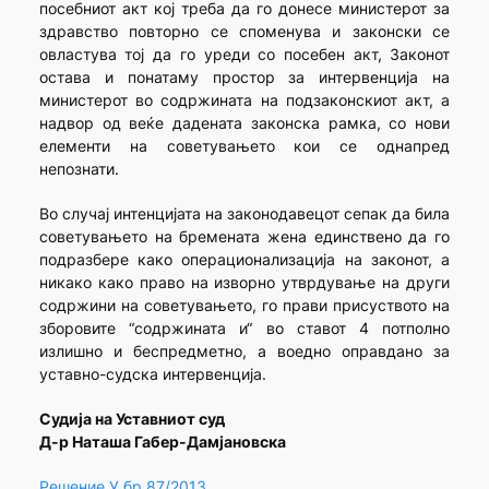
посебниот акт кој треба да го донесе министерот за
здравство повторно се споменува и законски се
овластува тој да го уреди со посебен акт, Законот
остава и понатаму простор за интервенција на
министерот во содржината на подзаконскиот акт, а
надвор од веќе дадената законска рамка, со нови
елементи на советувањето кои се однапред
непознати.
Во случај интенцијата на законодавецот сепак да била
советувањето на бремената жена единствено да го
подразбере како операционализација на законот, a
никако како право на изворно утврдување на други
содржини на советувањето, го прави присуството на
зборовите “содржината и“ во ставот 4 потполно
излишно и беспредметно, а воедно оправдано за
уставно-судска интервенција.
Судија на Уставниот суд
Д-р Наташа Габер-Дамјановска
Решение У.бр.87/2013