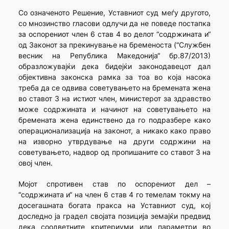
Со означеното Решение, Уставниот суд меѓу другото,
со мнозинство гласови одлучи да не поведе постапка
за оспорениот член 6 став 4 во делот “содржината и“
од Законот за прекинување на бременоста (“Службен
весник на Република Македонија“ бр.87/2013)
образложувајќи дека бидејќи законодавецот дал
објективна законска рамка за тоа во која насока
треба да се одвива советувањето на бремената жена
во ставот 3 на истиот член, министерот за здравство
може содржината и начинот на советувањето на
бремената жена единствено да го подразбере како
операционализација на законот, a никако како право
на изворно утврдување на други содржини на
советувањето, надвор од пропишаните со ставот 3 на
овој член.
Мојот спротивен став по оспорениот дел –
“содржината и“ на член 6 став 4 го темелам токму на
досегашната богата пракса на Уставниот суд, кој
доследно ја градел својата позиција земајќи предвид
дека соодветните критериуми или параметри во