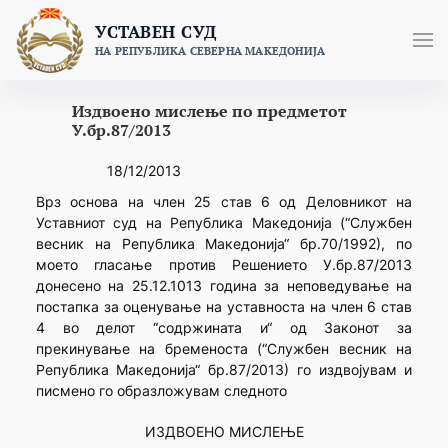
Skip
УСТАВЕН СУД
to
НА РЕПУБЛИКА СЕВЕРНА МАКЕДОНИЈА
content
Издвоено мислење по предметот
У.бр.87/2013
18/12/2013
Врз основа на член 25 став 6 од Деловникот на
Уставниот суд на Република Македонија (“Службен
весник на Република Македонија“ бр.70/1992), по
моето гласање против Решението У.бр.87/2013
донесено на 25.12.1013 година за неповедување на
постапка за оценување на уставноста на член 6 став
4 во делот “содржината и“ од Законот за
прекинување на бременоста (“Службен весник на
Република Македонија“ бр.87/2013) го издвојувам и
писмено го образложувам следното
ИЗДВОЕНО МИСЛЕЊЕ