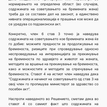
нормирањето на определена област (во случајов,
содржината на советувањето на бремената жена)
треба да се составен дел на законот, а единствено
нивната операционализација е прашање кое може да
се уредува со подзаконски акт.
Конкретно, член 6 став 3 точно ја наведува
содржината на советувањето кое бремената жена ќе
го добие: можните предности за продолжување на
бременоста, ризиците при спроведување односно
неспроведување на интервенцијата за прекинувње
на бременоста по здравјето и животот на жената,
методите за вршење на прекинување на бременоста,
како и можностите и методите за спречување на
бременоста. Ставот 4 на истиот член наведува дека
“Содржината и начинот на советувањето од став 3 на
овој член го пропишува министерот за здравство со
посебен акт“.
Наспроти наведеното во Решението, сметам дека во
ставот 4 со самиот факт што содржината на