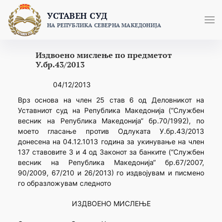
Skip
УСТАВЕН СУД
to
НА РЕПУБЛИКА СЕВЕРНА МАКЕДОНИЈА
content
Издвоено мислење по предметот
У.бр.43/2013
04/12/2013
Врз основа на член 25 став 6 од Деловникот на
Уставниот суд на Република Македонија (“Службен
весник на Република Македонија“ бр.70/1992), по
моето гласање против Одлуката У.бр.43/2013
донесена на 04.12.1013 година за укинување на член
137 ставовите 3 и 4 од Законот за банките (“Службен
весник на Република Македонија“ бр.67/2007,
90/2009, 67/210 и 26/2013) го издвојувам и писмено
го образложувам следното
ИЗДВОЕНО МИСЛЕЊЕ