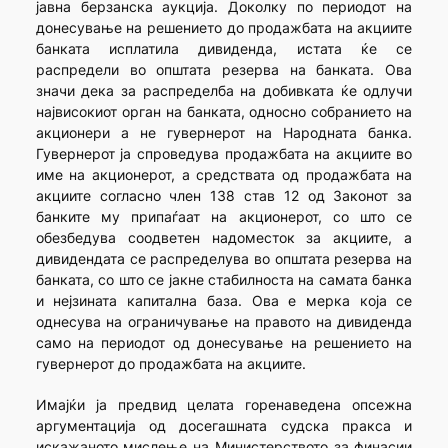
јавна берзанска аукција. Доколку по периодот на
донесување на решението до продажбата на акциите
банката исплатила дивиденда, истата ќе се
распредели во општата резерва на банката. Ова
значи дека за распределба на добивката ќе одлучи
највисокиот орган на банката, односно собранието на
акционери а не гувернерот на Народната банка.
Гувернерот ја спроведува продажбата на акциите во
име на акционерот, а средствата од продажбата на
акциите согласно член 138 став 12 од Законот за
банките му припаѓаат на акционерот, со што се
обезбедува соодветен надоместок за акциите, а
дивидендата се распределува во општата резерва на
банката, со што се јакне стабилноста на самата банка
и нејзината капитална база. Ова е мерка која се
однесува на ограничување на правото на дивиденда
само на периодот од донесување на решението на
гувернерот до продажбата на акциите.
Имајќи ја предвид целата горенаведена опсежна
аргументација од досегашната судска пракса и
искажаното мислење на Министерството за финасии