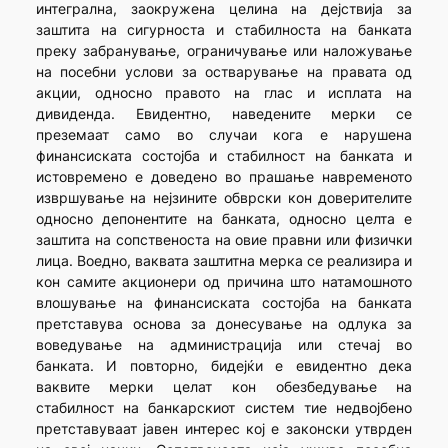
интегрална, заокружена целина на дејствија за
заштита на сигурноста и стабилноста на банката
преку забранување, ограничување или наложување
на посебни услови за остварување на правата од
акции, односно правото на глас и исплата на
дивиденда. Евидентно, наведените мерки се
преземаат само во случаи кога е нарушена
финансиската состојба и стабилност на банката и
истовремено е доведено во прашање навременото
извршување на нејзините обврски кон доверителите
односно депонентите на банката, односно целта е
заштита на сопственоста на овие правни или физички
лица. Воедно, ваквата заштитна мерка се реализира и
кон самите акционери од причина што натамошното
влошување на финансиската состојба на банката
претставува основа за донесување на одлука за
воведување на администрација или стечај во
банката. И повторно, бидејќи е евидентно дека
ваквите мерки целат кон обезбедување на
стабилност на банкарскиот систем тие недвојбено
претставуваат јавен интерес кој е законски утврден