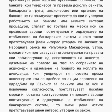
банките, кои гувернерот ги презема доколку банката,
банкарската група, акционерите или органите на
банката не ги почитуваат прописите со кои е уредено
работењето на банките или нивните интерни
процедури, спаѓаат во групата на мерки кои се
преземаат заради постигнување и одржување на
стабилноста на банкарскиот систем и како такви
претставуваат јавен интерес утврден со Законот за
Народната банка на Република Македонија. Затоа,
мерките кои претставуваат ограничување на правата
кои произлегуваат од сопственоста на акциите –
одземање на правото на глас во собранието на
акционери и одземање на правото на исплата на
дивиденда, кои гувернерот ги презема према
акционерите кои се здобиле со акции спротивно на
одредбите од Законот за банките или за кои е
повлечена согласноста, претставуваат посебни
мерки и постапка кои гувернерот ги презема заради
постигнување и одржување на стабилноста на
банкарскиот систем, што значи дека истите
претставуваат јавен интерес утврден со закон.