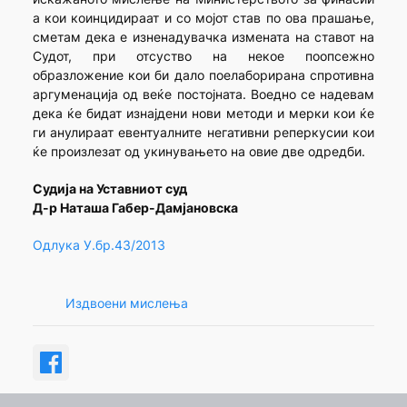
а кои коинцидираат и со мојот став по ова прашање,
сметам дека е изненадувачка измената на ставот на
Судот, при отсуство на некое поопсежно
образложение кои би дало поелаборирана спротивна
аргуменација од веќе постојната. Воедно се надевам
дека ќе бидат изнајдени нови методи и мерки кои ќе
ги анулираат евентуалните негативни реперкусии кои
ќе произлезат од укинувањето на овие две одредби.
Судија на Уставниот суд
Д-р Наташа Габер-Дамјановска
Одлука У.бр.43/2013
Издвоени мислења