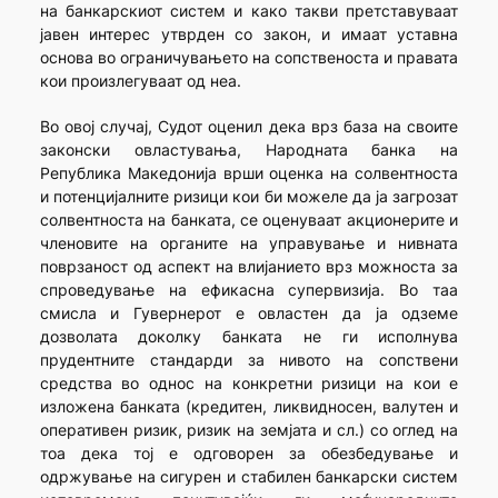
на банкарскиот систем и како такви претставуваат
јавен интерес утврден со закон, и имаат уставна
основа во ограничувањето на сопственоста и правата
кои произлегуваат од неа.
Во овој случај, Судот оценил дека врз база на своите
законски овластувања, Народната банка на
Република Македонија врши оценка на солвентноста
и потенцијалните ризици кои би можеле да ја загрозат
солвентноста на банката, се оценуваат акционерите и
членовите на органите на управување и нивната
поврзаност од аспект на влијанието врз можноста за
спроведување на ефикасна супервизија. Во таа
смисла и Гувернерот е овластен да ја одземе
дозволата доколку банката не ги исполнува
прудентните стандарди за нивото на сопствени
средства во однос на конкретни ризици на кои е
изложена банката (кредитен, ликвидносен, валутен и
оперативен ризик, ризик на земјата и сл.) со оглед на
тоа дека тој е одговорен за обезбедување и
одржување на сигурен и стабилен банкарски систем