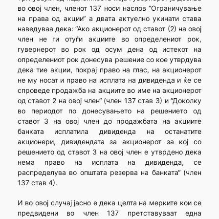
во овој член, членот 137 носи наслов “Ограничување
на права од акции“ а двата актуелно укинати става
наведуваа дека: “Ако акционерот од ставот (2) на овој
член не ги отуѓи акциите во определениот рок,
гувернерот во рок од осум дена од истекот на
определениот рок донесува решение со кое утврдува
дека тие акции, покрај право на глас, на акционерот
не му носат и право на исплата на дивиденда и ќе се
спроведе продажба на акциите во име на акционерот
од ставот 2 на овој член“ (член 137 став 3) и “Доколку
во периодот по донесувањето на решението од
ставот 3 на овој член до продажбата на акциите
банката исплатила дивиденда на останатите
акционери, дивидендата за акционерот за кој со
решението од ставот 3 на овој член е утврдено дека
нема право на исплата на дивиденда, се
распределува во општата резерва на банката“ (член
137 став 4).
И во овој случај јасно е дека целта на мерките кои се
предвидени во член 137 претставуваат една