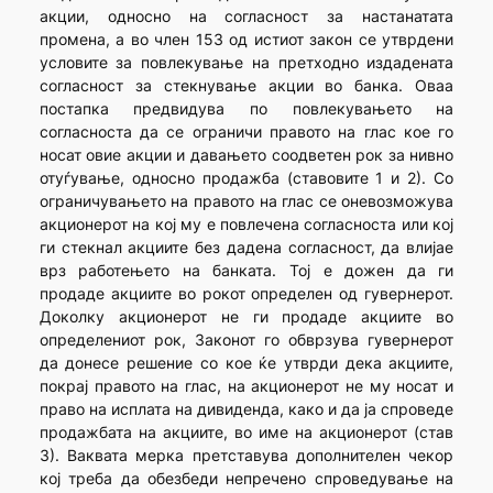
акции, односно на согласност за настанатата
промена, а во член 153 од истиот закон се утврдени
условите за повлекување на претходно издадената
согласност за стекнување акции во банка. Оваа
постапка предвидува по повлекувањето на
согласноста да се ограничи правото на глас кое го
носат овие акции и давањето соодветен рок за нивно
отуѓување, односно продажба (ставовите 1 и 2). Со
ограничувањето на правото на глас се оневозможува
акционерот на кој му е повлечена согласноста или кој
ги стекнал акциите без дадена согласност, да влијае
врз работењето на банката. Тој е дожен да ги
продаде акциите во рокот определен од гувернерот.
Доколку акционерот не ги продаде акциите во
определениот рок, Законот го обврзува гувернерот
да донесе решение со кое ќе утврди дека акциите,
покрај правото на глас, на акционерот не му носат и
право на исплата на дивиденда, како и да ја спроведе
продажбата на акциите, во име на акционерот (став
3). Ваквата мерка претставува дополнителен чекор
кој треба да обезбеди непречено спроведување на