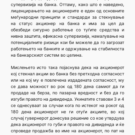
супервизија на банка. Оттаму, како што е наведено,
лиценцирањето на акционерите е еден од основните
меѓународни принципи и стандарди за стекнување
на статус акционер на банка и има за цел да
обезбеди сигурно работење со туѓите средства и
нивна заштита, ефикасна супервизија, намалување на
потенцијалните ризици кои би можеле да го загрозат
работењето на банките и одржување на стабилноста
на банкарскиот систем во целина.
Мислењето исто така појаснува дека на акционерот
кој стекнал акции во банка без претходна согласност
или на кој му е повлечена издадената согласност, му
се дава можност во рок од 180 дена самиот да ги
продаде на берза, по пазарна вредност и без да го
изгуби правото на дивиденда. Укинатите ставови 3 и 4
се однесуваат за случаи кога по истекот на рокот од
180 дена акционерот не ги отуѓи акциите, во кој
случај гувернерот донесува решение со кое утврдува
дека акционерот го губи и правото на дивиденда и ќе
спроведе продажба во име на акционерот, по пат на