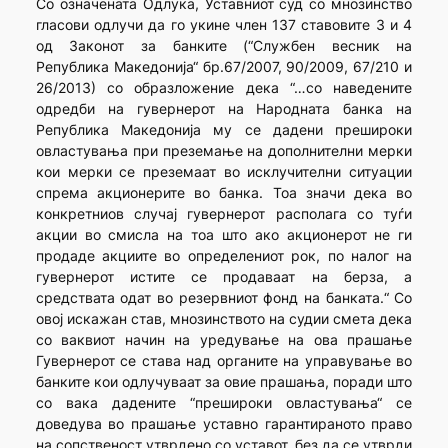
Со означената Одлука, Уставниот суд со мнозинство
гласови одлучи да го укине член 137 ставовите 3 и 4
од Законот за банките (“Службен весник на
Република Македонија“ бр.67/2007, 90/2009, 67/210 и
26/2013) со образложение дека “…со наведените
одредби на гувернерот на Народната банка на
Република Македонија му се дадени прешироки
овластувања при преземање на дополнителни мерки
кои мерки се преземаат во исклучителни ситуации
спрема акционерите во банка. Тоа значи дека во
конкретниов случај гувернерот располага со туѓи
акции во смисла на тоа што ако акционерот не ги
продаде акциите во определениот рок, по налог на
гувернерот истите се продаваат на берза, а
средствата одат во резервниот фонд на банката.“ Со
овој искажан став, мнозинството на судии смета дека
со ваквиот начин на уредување на ова прашање
Гувернерот се става над органите на управување во
банките кои одлучуваат за овие прашања, поради што
со вака дадените “прешироки овластувања“ се
доведува во прашање уставно гарантираното право
на сопственост утврдено со уставот, без да се утврди