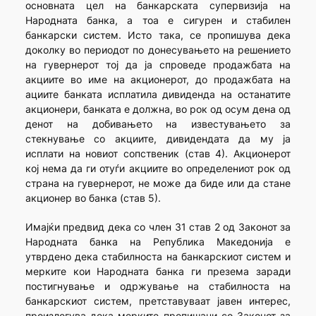
основната цел на банкарската супервизија на
Народната банка, а тоа е сигурен и стабилен
банкарски систем. Исто така, се пропишува дека
доколку во периодот по донесувањето на решението
на гувернерот тој да ја спроведе продажбата на
акциите во име на акционерот, до продажбата на
ациите банката исплатила дивиденда на останатите
акционери, банката е должна, во рок од осум дена од
денот на добивањето на известувањето за
стекнување со акциите, дивидендата да му ја
исплати на новиот сопственик (став 4). Акционерот
кој нема да ги отуѓи акциите во определениот рок од
страна на гувернерот, не може да биде или да стане
акционер во банка (став 5).
Имајќи предвид дека со член 31 став 2 од Законот за
Народната банка на Република Македонија е
утврдено дека стабилноста на банкарскиот систем и
мерките кои Народната банка ги презема заради
постигнување и одржување на стабилноста на
банкарскиот систем, претставуваат јавен интерес,
произлегува дека мерките пропишани со Законот за