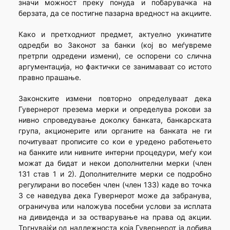
значи можност преку понуда и побарувачка на
берзата, да се постигне пазарна вредност на акциите.
Како и претходниот предмет, актуелно укинатите
одредби во Законот за банки (кој во меѓувреме
претрпи одредени измени), се оспорени со слична
аргументација, но фактички се занимаваат со истото
правно прашање.
Законските измени повторно определуваат дека
Гувернерот презема мерки и определува рокови за
нивно спроведување доколку банката, банкарската
група, акционерите или органите на банката не ги
почитуваат прописите со кои е уредено работењето
на банките или нивните интерни процедури, меѓу кои
можат да бидат и некои дополнителни мерки (член
131 став 1 и 2). Дополнителните мерки се подробно
регулирани во посебен член (член 133) каде во точка
3 се наведува дека Гувернерот може да забранува,
ограничува или наложува посебни услови за исплата
на дивиденда и за остварување на права од акции.
Тргнувајќи од надлежноста која Гувернерот ја добива