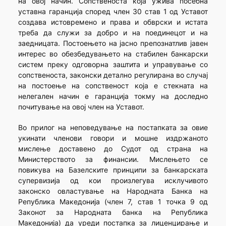
на овој начин. Сопственоста која ужива посебна
уставна гаранција според член 30 став 1 од Уставот
создава истовремено и права и обврски и истата
треба да служи за добро и на поединецот и на
заедницата. Постоењето на јасно препознатлив јавен
интерес во обезбедувањето на стабилен банкарски
систем преку одговорна заштита и управување со
сопственоста, законски детално регулирана во случај
на постоење на сопственост која е стекната на
нелегален начин е гаранција токму на доследно
почитување на овој член на Уставот.
Во прилог на неповедување на постапката за овие
укинати членови говори и мошне издржаното
мислење доставено до Судот од страна на
Министерството за финансии. Мислењето се
повикува на Базелските принципи за банкарската
супервизија од кои произлегува исклучивото
законско овластување на Народната Банка на
Република Македонија (член 7, став 1 точка 9 од
Законот за Народната банка на Република
Македонија) да уреди постапка за лиценцирање и