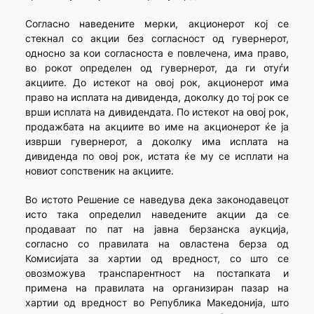
Согласно наведените мерки, акционерот кој се
стекнал со акции без согласност од гувернерот,
односно за кои согласноста е повлечена, има право,
во рокот определен од гувернерот, да ги отуѓи
акциите. До истекот на овој рок, акционерот има
право на исплата на дивиденда, доколку до тој рок се
врши исплата на дивидендата. По истекот на овој рок,
продажбата на акциите во име на акционерот ќе ја
изврши гувернерот, а доколку има исплата на
дивиденда по овој рок, истата ќе му се исплати на
новиот сопственик на акциите.
Во истото Решение се наведува дека законодавецот
исто така определил наведените акции да се
продаваат по пат на јавна берзанска аукција,
согласно со правилата на овластена берза од
Комисијата за хартии од вредност, со што се
овозможува транспарентност на постапката и
примена на правилата на организиран пазар на
хартии од вредност во Република Македонија, што