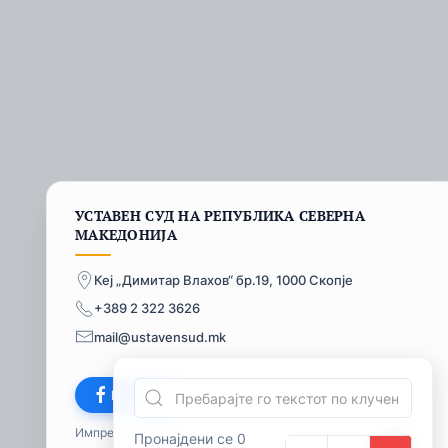
УСТАВЕН СУД НА РЕПУБЛИКА СЕВЕРНА
МАКЕДОНИЈА
Кеј „Димитар Влахов“ бр.19, 1000 Скопје
+389 2 322 3626
mail@ustavensud.mk
Facebook
Импресум
© 2026
Пронајдени се 0