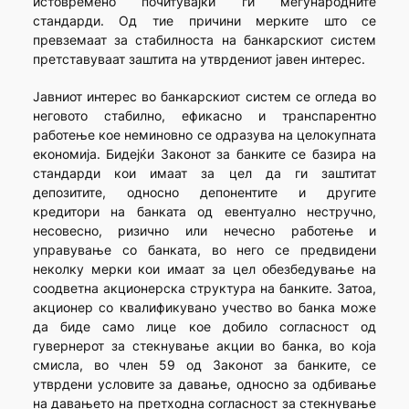
истовремено почитувајќи ги меѓународните
стандарди. Од тие причини мерките што се
превземаат за стабилноста на банкарскиот систем
претставуваат заштита на утврдениот јавен интерес.
Јавниот интерес во банкарскиот систем се огледа во
неговото стабилно, ефикасно и транспарентно
работење кое неминовно се одразува на целокупната
економија. Бидејќи Законот за банките се базира на
стандарди кои имаат за цел да ги заштитат
депозитите, односно депонентите и другите
кредитори на банката од евентуално нестручно,
несовесно, ризично или нечесно работење и
управување со банката, во него се предвидени
неколку мерки кои имаат за цел обезбедување на
соодветна акционерска структура на банките. Затоа,
акционер со квалификувано учество во банка може
да биде само лице кое добило согласност од
гувернерот за стекнување акции во банка, во која
смисла, во член 59 од Законот за банките, се
утврдени условите за давање, односно за одбивање
на давањето на претходна согласност за стекнување