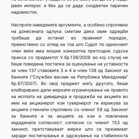
јавен интерес и без да се даде соодветен паричен
надоместок.
Наспроти наведените аргументи, а особено спротивно
на донесената одлука сметам дека овие одредби
требаше да останат во правниот поредок,
првенствено со оглед на тоа што Судот по односниот
член веќе има мошне конкретна претходна судска
пракса со предметот У.бр.138/2008 во кој случај не
беше поведена постапка за оценување на уставноста
за член 137 ставовите 3 и 4 и член 138 од Законот за
банките (“Службен весник на Република Македонија“
бр.67/2007). Во овој предмет меѓу другото, беше
елаборирано дали мерките ограничување на правото
на исплата на дивиденда и продажба на акциите во
име на акционерот кои гувернерот ги изрекува за
акциите стекнати спротивно со членот 59 од Законот
за банките и за акциите за кои е повлечена
издадената согласност согласно со членот 153 од
законот, претставуваат мерки што се преземаат
заради постигнување и одржување на стабилноста