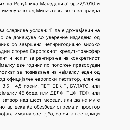
ик на Република Македонија“ бр.72/2016 и
он именувано од Министерството за правда
а следниве услови: 1) да е државјанин на
то се докажува со уверение издадено од
авник со завршено четиригодишно високо
тудии според Европскиот кредит-трансфер
пит и испит за рангирање на конкретниот
ајмалку две години по положен правосуден
тификат за познавање на најмалку еден од
 од официјален европски тестатор, член на
3,5 – 4,5 поени, ПЕТ, БЕК П, БУЛАТС, или
јмалку 45 бода, или ДЕЛФ, ТЦФ, ТЕФ, или
а затвор над шест месеци, или да не му е
 нотар дека ќе обезбеди опрема и простор
војата имотна состојба, со сите последици