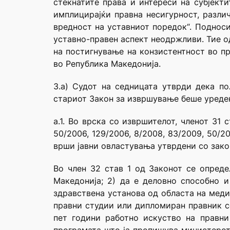
стекнатите права и интереси на субјект
имплицирајќи правна несигурност, разл
вредност на уставниот поредок“. Подноси
уставно-правен аспект неодржливи. Тие о
на постигнување на конзистентност во п
во Република Македонија.
3.а) Судот на седницата утврди дека п
стариот Закон за извршување беше уреден
а.1. Во врска со извршителот, членот 31
50/2006, 129/2006, 8/2008, 83/2009, 50/20
врши јавни овластувања утврдени со закон
Во член 32 став 1 од Законот се опреде
Македонија; 2) да е деловно способно 
здравствена установа од областа на меди
правни студии или дипломиран правник с
пет години работно искуство на правн