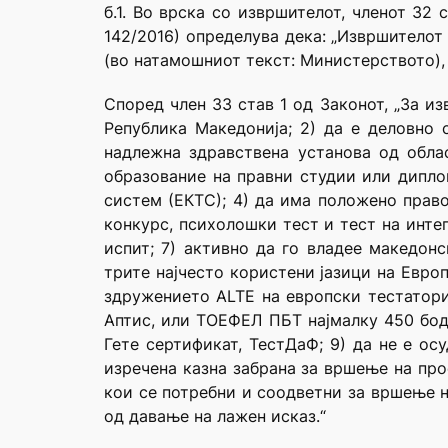
б.1. Во врска со извршителот, членот 32
142/2016) определува дека: „Извршителот
(во натамошниот текст: Министерството), 
Според член 33 став 1 од Законот, „За и
Република Македонија; 2) да е деловно
надлежна здравствена установа од обла
образование на правни студии или дипло
систем (ЕКТС); 4) да има положено прав
конкурс, психолошки тест и тест на инте
испит; 7) активно да го владее македонс
трите најчесто користени јазици на Европ
здружението ALTE на европски тестатори 
Аптис, или ТОЕФЕЛ ПБТ најмалку 450 бод
Гете сертификат, ТестДаФ; 9) да не е ос
изречена казна забрана за вршење на про
кои се потребни и соодветни за вршење на
од давање на лажен исказ.“