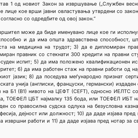
 став 1 од новиот Закон за извршување („Службен весн
 е лице кое врши јавни овластувања утврдени со зак
согласно со одредбите од овој закон.“
звршител може да биде именувано лице кое ги исполнув
 способно и да има општа здравствена способност, ш
ста на медицина на трудот; 3) да е дипломиран пр
миран правник со стекнати 300 кредити на правни с
осуден испит; 5) да има положено квалификационен ис
гритет; 6) да има работен стаж на правни работи од н
киот јазик; 8) да поседува меѓународно признат сер
ската унија (англиски, француски, германски) издаден
на Б1 (В1) нивото на ЦЕФТ (CEFT), односно ИЕЛТС со 
а, ТОЕФЕЛ ЦБТ најмалку 135 бода, или ТОЕФЕЛ ИБТ на
уден со правосилна судска одлука на безусловна казн
фесија, дејност или должност; 10) да даде изјава пред
 извршни работи и 11) да даде изјава пред нотар за с