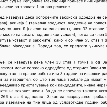
вниот суд на Република Македонија поднесе иницијатив
начени во точката 1 од ова решение.
ед наведува дека оспорените законски одредби не се 
ва), алинеја 3 (темелна вредност: владеење на правот
му со член 9 (начело на еднаквост), член 32 ставови 1
 место на секого под еднакви услови), потоа со член 5
итува Уставот и законите), како и со член 55 став 1 
блика Македонија. Поради тоа, се предлага укинува
ње, се наведува дека член 33 став 1 точка 6 од За
лскиот испит согласно одредбите од стариот Закон з
искуство на правни работи или 3 години на извршни ра
т за извршител, со што тие лица требале да имаат м
 нееднакво пристапување кон кандидатите, нивна нер
нати на законит начин. За да се спречела таквата нег
 266 став 4 од новиот Закон за извршување требало
за изземање на тие лица од условот-две години ра