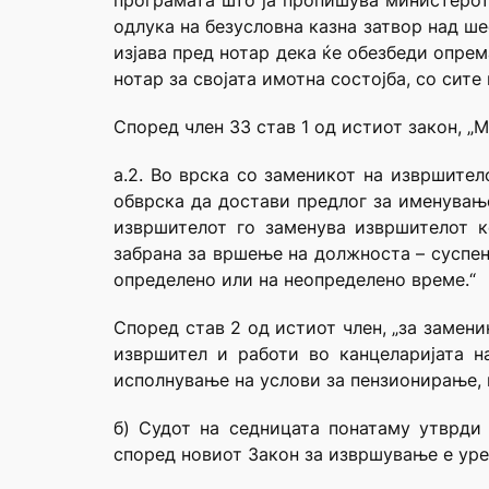
програмата што ја пропишува министерот 
одлука на безусловна казна затвор над ше
изјава пред нотар дека ќе обезбеди опрем
нотар за својата имотна состојба, со сит
Според член 33 став 1 од истиот закон, „
а.2. Во врска со заменикот на извршител
обврска да достави предлог за именување
извршителот го заменува извршителот к
забрана за вршење на должноста – суспен
определено или на неопределено време.“
Според став 2 од истиот член, „за замен
извршител и работи во канцеларијата н
исполнување на услови за пензионирање, н
б) Судот на седницата понатаму утврди
според новиот Закон за извршување е уре