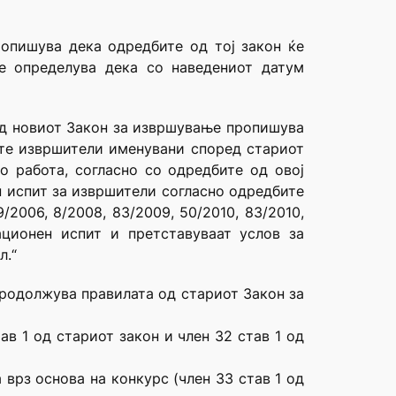
ропишува дека одредбите од тој закон ќе
се определува дека со наведениот датум
од новиот Закон за извршување пропишува
ците извршители именувани според стариот
о работа, согласно со одредбите од овој
ен испит за извршители согласно одредбите
2006, 8/2008, 83/2009, 50/2010, 83/2010,
кационен испит и претставуваат услов за
л.“
продолжува правилата од стариот Закон за
ав 1 од стариот закон и член 32 став 1 од
врз основа на конкурс (член 33 став 1 од