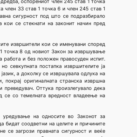
дредба, оспорениот член 245 став 1 точка
 член 33 став 1 точка 6 и член 245 став 1
авна сигурност под што се подразбирало
а кои се стекнати на законит начин пред
 сите извршители кои се именувани според
 1 точка 8 од новиот Закон за извршување
а работа и без положен правосуден испит.
 но севкупната постапка извршителите ја
јазик, а доколку се извршувала одлука на
, покрај оригиналната странска извршна
и преведувач. Оттука произлегувало дека
ед се со темелната вредност владеење на
а уредување на односите во Законот за
да бидат соодветни на целите и причините
не се загрози правната сигурност и веќе