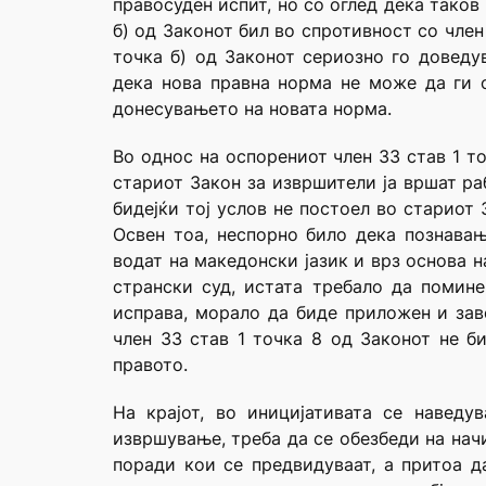
правосуден испит, но со оглед дека тако
б) од Законот бил во спротивност со член
точка б) од Законот сериозно го довед
дека нова правна норма не може да ги о
донесувањето на новата норма.
Во однос на оспорениот член 33 став 1 т
стариот Закон за извршители ја вршат ра
бидејќи тој услов не постоел во стариот
Освен тоа, неспорно било дека познавањ
водат на македонски јазик и врз основа 
странски суд, истата требало да помин
исправа, морало да биде приложен и зав
член 33 став 1 точка 8 од Законот не б
правото.
На крајот, во иницијативата се навед
извршување, треба да се обезбеди на нач
поради кои се предвидуваат, а притоа д