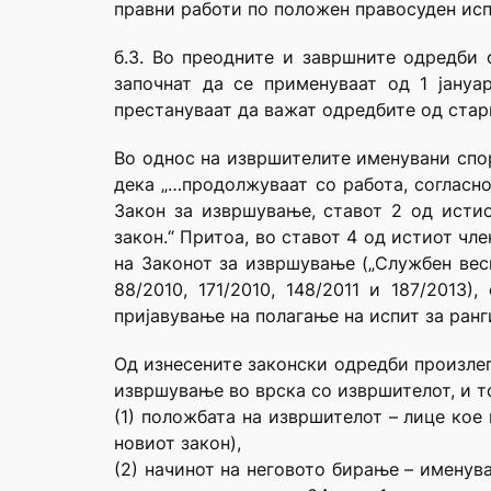
правни работи по положен правосуден испи
б.3. Во преодните и завршните одредби 
започнат да се применуваат од 1 јануа
престануваат да важат одредбите од стар
Во однос на извршителите именувани спо
дека „…продолжуваат со работа, согласно
Закон за извршување, ставот 2 од истио
закон.“ Притоа, во ставот 4 од истиот чл
на Законот за извршување („Службен весн
88/2010, 171/2010, 148/2011 и 187/2013
пријавување на полагање на испит за ран
Од изнесените законски одредби произлег
извршување во врска со извршителот, и т
(1) положбата на извршителот – лице кое 
новиот закон),
(2) начинот на неговото бирање – именув