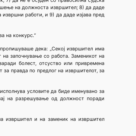
; 7) да не е осуден со правосилна судска
вршење на должноста извршител; 8) да даде
 извршни работи, и 9) да даде изјава пред
а на конкурс.“
е пропишуваше дека: „Секој извршител има
т на започнување со работа. Заменикот на
заради болест, отсуство или привремена
 за правда по предлог на извршителот, за
 исполнува условите да биде именувано за
учај на разрешување од должност поради
на извршител и на заменик на извршител