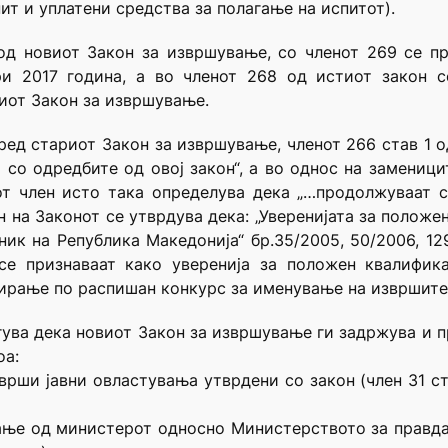
т и уплатени средства за полагање на испитот).
од новиот Закон за извршување, со членот 269 се п
ри 2017 година, а во членот 268 од истиот закон 
иот Закон за извршување.
ред стариот Закон за извршување, членот 266 став 1 
 со одредбите од овој закон“, а во однос на замени
т член исто така определува дека „…продолжуваат с
ен на Законот се утврдува дека: „Уверенијата за полож
ик на Република Македонија“ бр.35/2005, 50/2006, 129/
), се признаваат како уверенија за положен квалифи
гирање по распишан конкурс за именување на извршите
ува дека новиот Закон за извршување ги задржува и 
оа:
врши јавни овластувања утврдени со закон (член 31 ст
ање од министерот односно Министерството за правда 