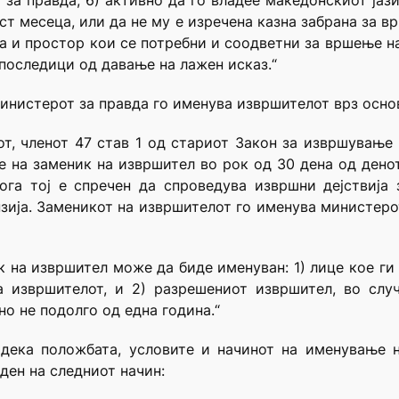
за правда; 6) активно да го владее македонскиот јазик
ст месеца, или да не му е изречена казна забрана за 
а и простор кои се потребни и соодветни за вршење на
е последици од давање на лажен исказ.“
Министерот за правда го именува извршителот врз основ
от, членот 47 став 1 од стариот Закон за извршувањ
 на заменик на извршител во рок од 30 дена од дено
ога тој е спречен да спроведува извршни дејствија 
зија. Заменикот на извршителот го именува министерот
ик на извршител може да биде именуван: 1) лице кое ги
а извршителот, и 2) разрешениот извршител, во сл
о не подолго од една година.“
 дека положбата, условите и начинот на именување 
ден на следниот начин: