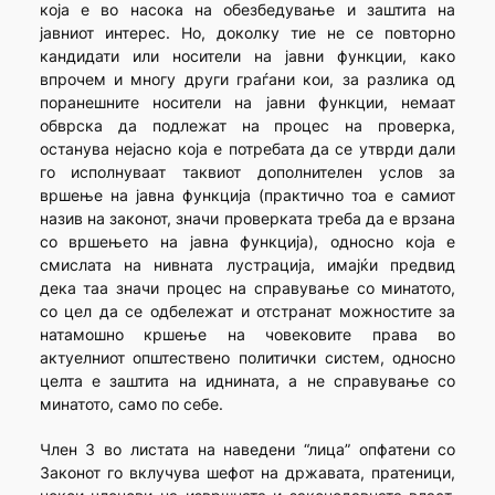
која е во насока на обезбедување и заштита на
јавниот интерес. Но, доколку тие не се повторно
кандидати или носители на јавни функции, како
впрочем и многу други граѓани кои, за разлика од
поранешните носители на јавни функции, немаат
обврска да подлежат на процес на проверка,
останува нејасно која е потребата да се утврди дали
го исполнуваат таквиот дополнителен услов за
вршење на јавна функција (практично тоа е самиот
назив на законот, значи проверката треба да е врзана
со вршењето на јавна функција), односно која е
смислата на нивната лустрација, имајќи предвид
дека таа значи процес на справување со минатото,
со цел да се одбележат и отстранат можностите за
натамошно кршење на човековите права во
актуелниот општествено политички систем, односно
целта е заштита на иднината, а не справување со
минатото, само по себе.
Член 3 во листата на наведени “лица” опфатени со
Законот го вклучува шефот на државата, пратеници,