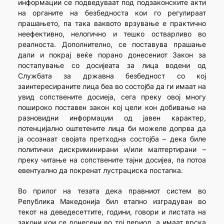
информации се подведуваат под подзаконските акти
на органите на безбедноста кои го регулираат
прашањето, па така ваквото врзување е практично
неефективно, нелогично и тешко остварливо во
реалноста. Дополнително, се поставува прашање
дали и покрај веќе порано донесениот Закон за
постапување со досијеата за лица водени од
Службата за државна безбедност со кој
заинтересираните лица беа во состојба да ги имаат на
увид сопствените досиеја, сега преку овој многу
пошироко поставен закон кој цели кон добивање на
разновидни информации од јавен карактер,
потенцијално оштетените лица би можеле допрва да
ја осознаат својата претходна состојба – дека биле
политички дискриминирани и/или малтертирани –
преку читање на сопствените тајни досијеа, па потоа
евентуално да покренат лустрациска постапка.
Во прилог на тезата дека правниот систем во
Република Македонија бил етапно изградуван во
текот на деведесеттите, години, говори и листата на
закони кои се донесени во тој период, а имаат врска