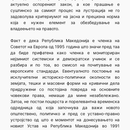
актуелно оспорениот закон, а кое прашање е
суштинско за самиот процес на лустрација не го
задоволува критериумот на јасна и прецизна норма
која е нужен елемент за обезбедување на
владеењето на правото.
Факт е дека Република Македонија е членка на
Советот на Европа од 1995 година што значи пред таа
да биде прифатена како членка е мониториран
нејзиниот системски и демократски учинок и се
разбира и по тоа, во смисол на почитување на
европските стандарди. Евентуалното постоење на
исклучителни историско-политички околности во
земјата, тешки и масовни форми на кривични дела
придружени со постојана повреда на основните
човекови права, немаше да мине незабележано.
Затоа, не постои поцврста и порелевантна временска
одредница од која започнува да важи новото
општествено, политичко и пред се уставно-правно
устројство од што е моментот на донесувањето на
новиот Устав на Република Македонија во 1991