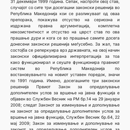
31 декември 1999 година. Сепак, наспроти овој став,
случајот со сите три досегашни законски решенија во
Република Македонија кои се разликуваат од оваа
препорака, покажува отсуство на сериозна и
издржана правна аргументација, комплетна
некозистентност и отсуство на цврст став по ова
прашање дури и кога се во прашање самите досега
донесени законски решенија меѓусебно. За жал, таа
состојба се реперкуира врз државната, на овој начин
законски официјализирана интерпретација за тоа
како функционирал и сеуште функционира правниот
систем во Република Македонија по
востановувањето на новиот уставен поредок, значи
по 1991 година. Имено, досегашните три законски
решенија Првиот Закон за определување
дополнителен услов за вршење на јавна функција е
објавен во Службен Весник на РМ бр.14 на 29 јануари
2008; следат Законот за изменување и дополнување
на законот за определување дополнителен услов за
вршење на јавна функција, Службен Весник бр.64, 22
мај 2009; Закон за изменување и дополнување на
законот за определување дополнителен услов за