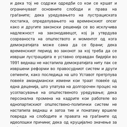
и дека тој не содржи одредби со кои се кршат и
ограничуваат основните слободи и права на
граѓаните; дека уредувањето на лустрациската
постапка, определувањето на временскиот опсег
како и другите законски решенија се во исклучива
надлежност на законодавецот, кој ја утврдува
созреаноста на општеството и моментот од кога
демократијата може сама да се брани; дека
временскиот период во законот за кој треба да се
изврши лустрацијата е уставно оправдан бидејќи во
1991 веднаш не настапила демократијата ниту пак се
извршени реформи во правосудниот систем и други
сегменти, како последица на што Уставот претрпува
повеќе амандмански измени кои траат повеќе од
една деценија, што упатува на долгорочен процес на
усогласување на општественото уредување; дека
персонална промена на кадрите кои работеле во
еднопартискиот општествено-политички систем не
настапила веднаш и затоа тие и понатаму вршеле
повреда на слободите и правата на граѓаните од
идеолошки причини; дека од круцијално значење за