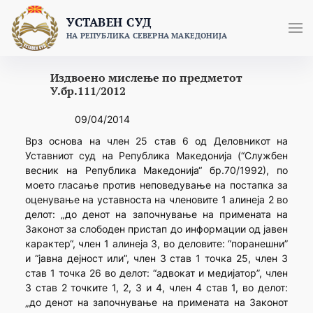
Skip
УСТАВЕН СУД
to
НА РЕПУБЛИКА СЕВЕРНА МАКЕДОНИЈА
content
Издвоено мислење по предметот
У.бр.111/2012
09/04/2014
Врз основа на член 25 став 6 од Деловникот на
Уставниот суд на Република Македонија (“Службен
весник на Република Македонија“ бр.70/1992), по
моето гласање против неповедување на постапка за
оценување на уставноста на членовите 1 алинеја 2 во
делот: „до денот на започнување на примената на
Законот за слободен пристап до информации од јавен
карактер“, член 1 алинеја 3, во деловите: “поранешни”
и “јавна дејност или”, член 3 став 1 точка 25, член 3
став 1 точка 26 во делот: “адвокат и медијатор”, член
3 став 2 точките 1, 2, 3 и 4, член 4 став 1, во делот:
„до денот на започнување на примената на Законот