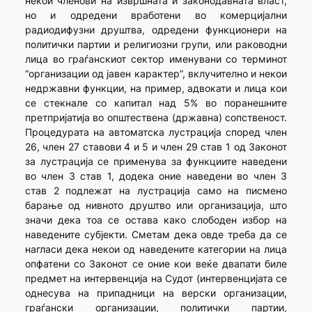
некои членови на извршната и законодавната власт,
но и одредени врабо­тени во комерцијални
радиодифузни друштва, одредени функци­онери на
политички партии и религиозни групи, или раководни
лица во граѓанскиот сектор именувани со терминот
“организации од јавен карактер”, вклучително и некои
недржавни функции, на пример, адвокати и лица кои
се стекнале со капитал над 5% во поранешните
претпријатија во општествена (државна) сопственост.
Процедурата на автоматска лустрација според член
26, член 27 ставови 4 и 5 и член 29 став 1 од Законот
за лустрација се применува за функциите наведени
во член 3 став 1, додека оние наведени во член 3
став 2 подлежат на лустрација само на писмено
барање од нивното друштво или организација, што
значи дека тоа се остава како слободен избор на
наведените субјекти. Сметам дека овде треба да се
нагласи дека некои од наведените категории на лица
опфатени со Законот се оние кои веќе двапати биле
предмет на интервенција на Судот (интервенцијата се
однесува на припадници на верски организации,
граѓански организации, политички партии,