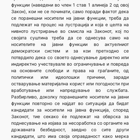
функции (наведени во член 1 став 1 алинеја 2 од овој
Закон), кои не се починати, само поради фактот дека
се поранешни носители на јавни функции, треба да
подлежат на процес на лустрација и која е целта на
нивното лустрирање во смисла на Законот, кој по
својата суштина треба да се однесува само на
носителите на јавни функции во актуелниот
демократски систем и за кои претходно се
потврдило дека со своето однесување директно или
индиректно учествувале во ограничување и повреда
на основните слободи и права на граѓаните, од
политички или идеолошки причини, заради
остварување материјална корист или погодности при
вработување или напредување во службата.
Разбирливо, доколку поранешните носители на јавни
функции повторно се најдат во ситуација да бидат
кандидати за носители на јавна функција, според
Законот, тие секако ќе подлежат на обврска за
поднесување на изјава за несоработка со органите на
државната безбедност, заедно со сите други
кандидати, што има своја оправданост како мерка