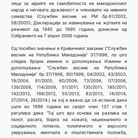
лица за идеите на самобитноста на македонскиот
народ и неговата државност и членовите на нивните
семејства (Службен весник на РМ бр.61/2002,
58/2005); Декларација за извинување на жртвите на
режимот од 1945 до 1990 година, донесена од
Собранието на 7 април 2006 година.
Од посебно значење е Кривичниот законик (“Службен
весник на Република Македонија“ 37/1996, по што
следеа бројни измени и дополнувања Измени и
дополнувања: “Службен весник на Република
Македонија“ бр.37/1996, 80/1999, 04/2002, 43/2003,
19/2004, 81/2005, 60/2006, 73/2006, 07/2008,
139/2008, 114/2009, 51/2011, 135/2011, 185/2011,
142/2012, 166/2012, 55/2013, 82/2013, 14/2014,
27/2014, 28/2014.) за кој е важно да се истакне дека
уште во 1996 година во својот член 137 став 1
регулира дека “Тој што врз основа на разлика на
полот, расата, бојата на кожата, националното и
социјалното потекло, политичкото и верското
уверување, имотната и општествената положба,