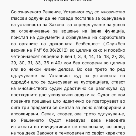
Со означеното Решение, Уставниот суд со мнозинство
гласови одлучи да не поведе постапка за оценување
на уставноста на Законот за определување на услов
за ограничување за вршење на јавна функција,
пристап на документи и објавување на соработката
со органите на државната безбедност („Службен
весник на РМ“ бр.86/2012) во целина како и посебно
четиринаесет одредби (член 1, 3, 4, 14, 15, 18, 27, 28,
29, 30, 31, 33, 36 и 40) кои беа оспорени во целина
или во некои нивни делови. Во ова трето по ред
одлучување на Уставниот суд за уставноста на
одредби што се однесуваат на лустрацијата, ставот
на мнозинството судии драстично се разликува од
претходните две укинувачки одлуки на Судот со кои
правните прашања што идентично се повторуваат во
сите три предмети се сметаа за јасно елаборирани и
апсолвирани. Сепак, според ова трето одлучување,
во Решението Судот наведува дека наводите
истакнати во иницијативите се неосновани, со оглед
на тоа дека Законот е темпорален по својот карактер