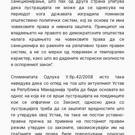
санкционирање, што пак од друга страна упатува
дека лустрацијата не може да се однесува на
периодот кога државата изградила поинаков
општествено политички систем, кој за основа ги има
човековите права и нивната заштита. Принципот на
владеењето на правото во демократските општества
налага кршењето на човековите права да се
санкционира во рамките на релативно траен правен
систем, а не со мерки од повремен и темпорален
карактер, како што во дадените историски околности
е оспорениот закон“.
Споменатата Одлука У.бр.42/2008 исто така
наведува дека со оглед на тоа што актуелниот Устав
на Република Македонија треба да биде основата во
однос на која ќе се врши лустрацијата на поединците
кои се опфатени со Законот, односно дека со
лустрацијата треба да се заштитат вредностите што
ги утврдува овој Устав, па така не постои уставно-
правна пречка за примена на постојниот правен
режим утврден со законите, овозможувајќи им на
граѓаните чии права биле повредувани, односно