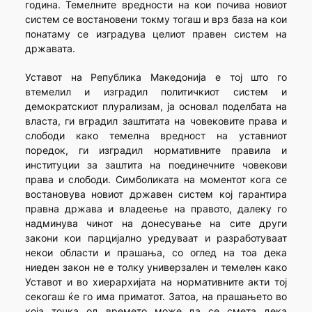
година. Темелните вредности на кои почива новиот
систем се востановени токму тогаш и врз база на кои
понатаму се изградува целиот правен систем на
државата.
Уставот на Република Македо­нија е тој што го
втемелил и изградил политичкиот систем и
демократскиот плурализам, ја основал поделбата на
власта, ги вградил заштитата на човековите права и
слободи како темелна вредност на уставниот
поредок, ги изградил нормативните правила и
институции за заштита на поединечните човекови
права и слободи. Симболиката на моментот кога се
востановува новиот државен систем кој гарантира
правна држава и владеење на правото, далеку го
надминува чинот на донесување на сите други
закони кои парцијално уредуваат и разработуваат
некои области и прашања, со оглед на тоа дека
ниеден закон не е толку универзален и темелен како
Уставот и во хиерархијата на нормативните акти тој
секогаш ќе го има приматот. Затоа, на прашањето во
која точка од времето може да се смета дека