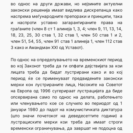
во однос на други држави, но нејзините актуелни
законски решенија имаат видлива дискрепанца како
наспрема меѓународните препораки и принципи, така
и наспроти уставно загарантираните права на
граѓаните (член 8 ст 1 алинеја 1, 3, 4; член 9, 11, 13, 14,
18, 23, 25, 30 став 1, 32 став 1, член 50 став 1 и 2,
член 51, 54, 55, член 91 став 1 алинеја 1, член 112 став
3 како и Амандман XXI од Уставот).
По однос на определувањето на временскиот период
во кој Законот треба да ги опфати дејствијата за кои
лицата треба да бидат лустрирани како и во кој
период ќе се применуваат предвидените законски
мерки кон лустрираните лица, Насоките на Советот
на Европа од 1996 сугерираат лустрацијата да биде
опсервирана само по однос на делата, работењето
или членувањето кое се случило во периодот од 1
јануари 1980 до падот на комунистичката диктатура
(што значи почетокот на деведесеттите години) а
лустрациските мерки кои треба да имаат строги
временски ограничувања, да завршат не подоцна од