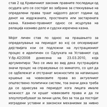
став 2 од Кривичниот законик правните последици од
осудата што се состојат во забрана за стекнување на
определени права траат најдолго десет години од
денот на издржаната, простената или застарената
казна. Казнено-правниот однос се исцрпува на
релација казниво дело и судски изречена казна.
Мојот личен став по однос на прашањето за
определување на периодот во кој се опсервираат
дејствијата кои се подложни на лустрациониот
процес е идентичен со Одлуката на Уставниот суд
У.бр.42/2008 донесена на 23.03.2010, која
аргументира: “Ако се има во вид дека лустрацијата
значи процес на справување со минатото, со цел да
се одбележат и отстранат можностите за натамошно
кршење на човековите права во актуелниот
општествено политички систем, тоа значи дека треба
да се однесува на периодот кога лицата имале
можност да ги кршат човековите права и да ги
злоупотребуваат за лични цели, без за тоа да постојат
изградени уставни и законски механизми за нивно