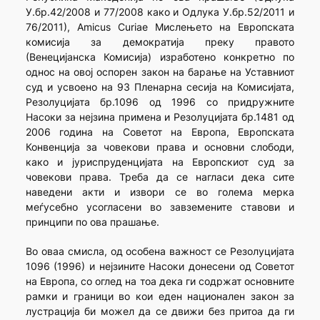
У.бр.42/2008 и 77/2008 како и Одлука У.бр.52/2011 и
76/2011), Amicus Curiae Мислењето на Европската
комисија за демократија преку правото
(Венецијанска Комисија) изработено конкретно по
однос на овој оспорен закон на барање на Уставниот
суд и усвоено на 93 Пленарна сесија на Комисијата,
Резолуцијата бр.1096 од 1996 со придружните
Насоки за нејзина примена и Резолуцијата бр.1481 од
2006 година на Советот на Европа, Европската
Конвенција за човекови права и основни слободи,
како и јуриспруденцијата на Европскиот суд за
човекови права. Треба да се нагласи дека сите
наведени акти и извори се во голема мерка
меѓусебно усогласени во завземените ставови и
принципи по ова прашање.
Во оваа смисла, од особена важност се Резолуцијата
1096 (1996) и нејзините Насоки донесени од Советот
на Европа, со оглед на тоа дека ги содржат основните
рамки и граници во кои еден национален закон за
лустрација би можел да се движи без притоа да ги