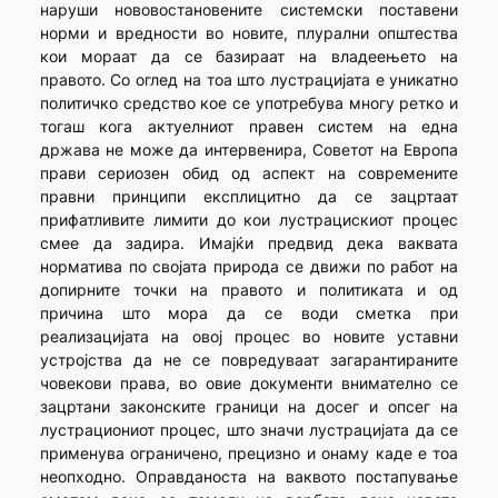
наруши нововостановените системски поставени
норми и вредности во новите, плурални општества
кои мораат да се базираат на владеењето на
правото. Со оглед на тоа што лустрацијата е уникатно
политичко средство кое се употребува многу ретко и
тогаш кога актуелниот правен систем на една
држава не може да интервенира, Советот на Европа
прави сериозен обид од аспект на современите
правни принципи експлицитно да се зацртаат
прифатливите лимити до кои лустрацискиот процес
смее да задира. Имајќи предвид дека ваквата
норматива по својата природа се движи по работ на
допирните точки на правото и политиката и од
причина што мора да се води сметка при
реализацијата на овој процес во новите уставни
устројства да не се повредуваат загарантираните
човекови права, во овие документи внимателно се
зацртани законските граници на досег и опсег на
лустрациониот процес, што значи лустрацијата да се
применува ограничено, прецизно и онаму каде е тоа
неопходно. Оправданоста на ваквото постапување