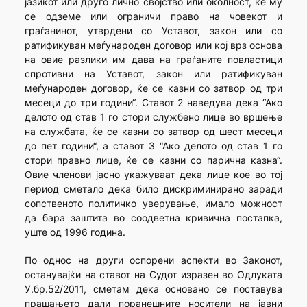
јазикот или друго лично својство или околност, ќе му
се одземе или ограничи право на човекот и
граѓанинот, утврдени со Уставот, закон или со
ратификуван меѓународен договор или кој врз основа
на овие разлики им дава на граѓаните повластици
спротивни на Уставот, закон или ратификуван
меѓународен договор, ќе се казни со затвор од три
месеци до три години“. Ставот 2 наведува дека “Ако
делото од став 1 го стори службено лице во вршење
на службата, ќе се казни со затвор од шест месеци
до пет години“, а ставот 3 “Ако делото од став 1 го
стори правно лице, ќе се казни со парична казна“.
Овие членови јасно укажуваат дека лице кое во тој
период сметало дека било дискриминирано заради
сопственото политичко уверување, имало можност
да бара заштита во соодветна кривична постапка,
уште од 1996 година.
По однос на други оспорени аспекти во Законот,
останувајќи на ставот на Судот изразен во Одлуката
У.бр.52/2011, сметам дека основано се поставува
прашањето дали поранешните носители на јавни