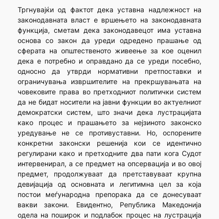
Тргнувајќи од фактот дека уставна надлежност на
законо­дав­ната власт е вршењето на законодавната
функција, сметам дека законо­давецот има уставна
основа со закон да уреди одредено прашање од
сферата на општественото живеење за кое оценил
дека е потребно и оправдано да се уреди посебно,
односно да утврди нормативни претпос­тавки и
ограничувања извршителите на прекршувањата на
човековите права во претходниот политички систем
да не бидат носители на јавни функции во актуелниот
демократски систем, што значи дека лустрацијата
како процес и прашањето за нејзиното законско
уредување не се противуставни. Но, оспорените
конкретни законски решенија кои се идентично
регулирани како и претходните два пати кога Судот
интервенирал, а се предмет на опсервација и во овој
предмет, продолжуваат да претставуваат крупна
девијација од основната и легитимна цел за која
постои меѓународна препорака да се донесуваат
вакви закони. Евидентно, Република Македонија
одела на поширок и подлабок процес на лустрација