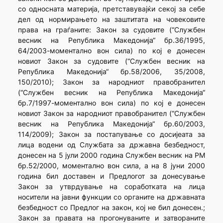
со односната материја, претставувајќи секој за себе
дел од нормирањето на заштитата на човековите
права на граѓаните: Закон за судовите (“Службен
весник на Република Македонија“ бр.36/1995,
64/2003-моментално вон сила) по кој е донесен
новиот Закон за судовите (“Службен весник на
Република Македонија“ бр.58/2006, 35/2008,
150/2010); Закон за народниот правобранител
(“Службен весник на Република Македонија“
бр.7/1997-моментално вон сила) по кој е донесен
новиот Закон за народниот правобранител (“Службен
весник на Република Македонија“ бр.60/2003,
114/2009); Закон за постапување со досијеата за
лица водени од Службата за државна безбедност,
донесен на 5 јули 2000 година Службен весник на РМ
бр.52/2000, моментално вон сила, а на 8 јуни 2000
година бил доставен и Предлогот за донесување
Закон за утврдување на соработката на лица
носители на јавни функции со органите на државната
безбедност со Предлог на закон, кој не бил донесен.;
Закон за правата на прогонуваните и затвораните