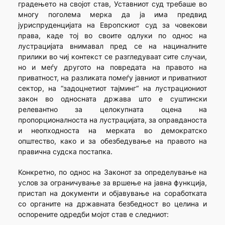
градењето на својот став, Уставниот суд требаше во
многу поголема мерка да ја има предвид
јуриспруденцијата на Европскиот суд за човекови
права, каде тој во своите одлуки по однос на
лустрацијата внимавал пред се на нациналните
прилики во чиј контекст се разгледуваат сите случаи,
но и меѓу другото на повредата на правото на
приватност, на разликата помеѓу јавниот и приватниот
сектор, на “задоцнетиот тајминг“ на лустрациониот
закон во односната држава што е суштински
релевантно за целокупната оцена на
пропорционалноста на лустрацијата, за оправданоста
и неопходноста на мерката во демократско
општество, како и за обезбедување на правото на
правична судска постапка.
Конкретно, по однос на Законот за определување на
услов за ограничување за вршење на јавна функција,
пристап на документи и објавување на соработката
со органите на државната безбедност во целина и
оспорените одредби мојот став е следниот: