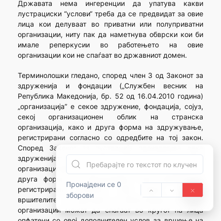
Државата нема ингеренции да упатува какви
лустрациски “услови“ треба да се предвидат за овие
лица кои делуваат во приватни или полуприватни
организации, ниту пак да наметнува обврски кои би
имале реперкусии во работењето на овие
организации кои не спаѓаат во државниот домен.
Терминолошки гледано, според член 3 од Законот за
здруженија и фондации („Службен весник на
Република Македонија, бр. 52 од 16.04.2010 година)
„организација” е секое здружение, фондација, сојуз,
секој организационен облик на странска
организација, како и друга форма на здружување,
регистрирани согласно со одредбите на тој закон.
Според Законот за лустрација произлегува дека
здруженијата, фондациите, сојузите, како и секој
организационен облик на странска организација и
друга форма на здружување, како организации
Пронајдени се 0
регистрирани согласно овој закон, поточно
зборови
вршителите на функции и овластувања во овие
организации можат да спаѓаат во кругот на лица
опфатени со овој дополнителен услов за вршење на