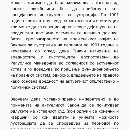
може легитимно да бара минимална лојалност од
своите службеници без да прибегнува кон
специјалниот инструмент на лустрација. По 1991
година постојат друг вид на механизми и институ­ции
кои може да го санкционираат секое дејствување на
поединецот кое има елементи на казнено дејание.
Затоа, пролонгирањето на временскиот опфат на
Законот за лустрација на периодот по 1991 година е
неуставен со оглед дека “значи негирање на
вредностите и институ­ци­ите воспоста­вени во
Република Македо­нија во согласност со актуелниот
Устав и го доведува во прашање функционирањето
на правниот систем, односно, владеењето на правото
како основна вредност на актуелниот општес­твено –
политич­ки систем”.
Верувам дека уставно-правно императивно е во
примената на актуелниот Закон да се почитуваат
одлуките на Уставниот суд (кои одлуки се конечни и
извршни) со кои двапати е укината можноста
лустрацијата да се спроведува за периодот по