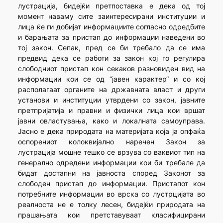
лустрација, бидејќи претпоставка е дека од тој
момент наваму сите заинтересирани институции и
лица ќе ги добијат информациите согласно одредбите
и барањата за пристап до информации наведени во
тој закон. Сепак, пред се би требало да се има
предвид дека се работи за закон кој го регулира
слободниот пристап кон секаков разновиден вид на
информации кои се од “јавен карактер“ и со кој
располагаат органите на државната власт и други
установи и институции утврдени со закон, јавните
претпријатија и правни и физички лица кои вршат
јавни овластувања, како и локалната самоуправа.
Јасно е дека природата на материјата која ја опфаќа
оспорениот колоквијално наречен Закон за
лустрација мошне тешко се врзува со ваквиот тип на
генерално одредени информации кои би требале да
бидат достапни на јавноста според Законот за
слободен пристап до информации. Пристапот кон
потребните информации во врска со лустрцијата во
реалноста не е толку лесен, бидејќи природата на
прашањата кои претставуваат класифицирани