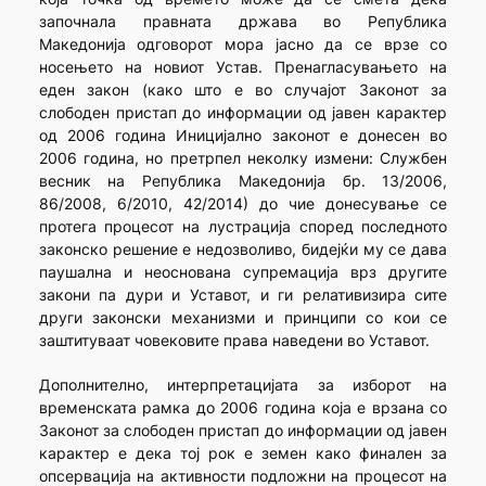
започнала правната држава во Република
Македонија одговорот мора јасно да се врзе со
носењето на новиот Устав. Пренагласувањето на
еден закон (како што е во случајот Законот за
слободен пристап до информации од јавен карактер
од 2006 година Иницијално законот е донесен во
2006 година, но претрпел неколку измени: Службен
весник на Република Македонија бр. 13/2006,
86/2008, 6/2010, 42/2014) до чие донесување се
протега процесот на лустрација според последното
законско решение е недозволиво, бидејќи му се дава
паушална и неоснована супремација врз другите
закони па дури и Уставот, и ги релативизира сите
други законски механизми и принципи со кои се
заштитуваат човековите права наведени во Уставот.
Дополнително, интерпретацијата за изборот на
временската рамка до 2006 година која е врзана со
Законот за слободен пристап до информации од јавен
карактер е дека тој рок е земен како финален за
опсервација на активности подложни на процесот на