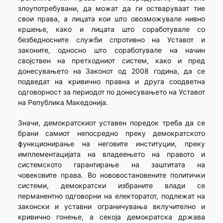
злоупотребувани, да можат да ги остваруваат тие
свои права, а лицата кои што овозможувале нивно
кршење, како и лицата што соработувале со
безбедносните служби спротивно на Уставот и
законите, односно што соработувале на начин
својствен на претходниот систем, како и пред
донесувањето на Законот од 2008 година, да се
подведат на кривично правна и друга соодветна
одговорност за периодот по донесувањето на Уставот
на Република Македонија.
Значи, демократскиот уставен поредок треба да се
брани самиот непосредно преку демократското
функционирање на негови­те институции, преку
импле­ментацијата на владеењето на правото и
системското гаранти­рање на зашти­тата на
човековите права. Во нововостановените политички
системи, демократски избраните влади се
перманентно одговорни на електоратот, подлежат на
законски и уставни ограничувања вклучително и
кривично гонење, а секоја демократска држава