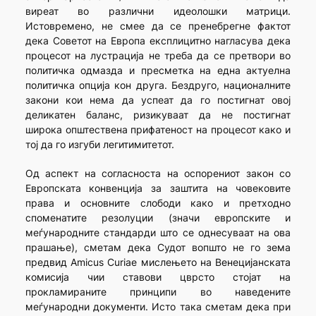
виреат во различни идеолошки матрици.
Истовремено, не смее да се пренебрегне фактот
дека Советот на Европа експлицитно нагласува дека
процесот на лустрација не треба да се претвори во
политичка одмазда и пресметка на една актуелна
политичка опција кон друга. Бездруго, националните
закони кои нема да успеат да го постигнат овој
деликатен баланс, ризикуваат да не постигнат
широка општествена прифатеност на процесот како и
тој да го изгуби легитимитетот.
Од аспект на согласноста на оспорениот закон со
Европската конвенција за заштита на човековите
права и основните слободи како и претходно
споменатите резолуции (значи европските и
меѓународните стандарди што се однесуваат на ова
прашање), сметам дека Судот вопшто не го зема
предвид Amicus Curiae мислењето на Венецијанската
комисија чии ставови цврсто стојат на
прокламираните принципи во наведените
меѓународни документи. Исто така сметам дека при