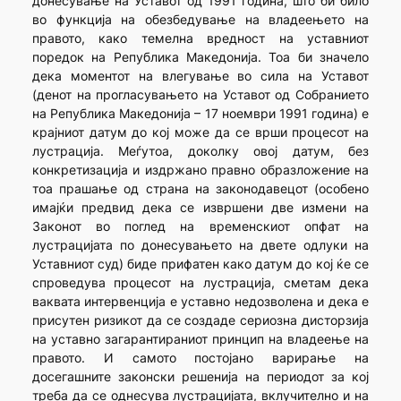
донесување на Уставот од 1991 година, што би било
во функција на обезбедување на владеењето на
правото, како темелна вредност на уставниот
поредок на Република Македонија. Тоа би значело
дека моментот на влегување во сила на Уставот
(денот на прогласувањето на Уставот од Собранието
на Република Македонија – 17 ноември 1991 година) е
крајниот датум до кој може да се врши процесот на
лустрација. Меѓутоа, доколку овој датум, без
конкретизација и издржано правно образложение на
тоа прашање од страна на законодавецот (особено
имајќи предвид дека се извршени две измени на
Законот во поглед на временскиот опфат на
лустрацијата по донесувањето на двете одлуки на
Уставниот суд) биде прифатен како датум до кој ќе се
спроведува процесот на лустрација, сметам дека
ваквата интервенција е уставно недозволена и дека е
присутен ризикот да се создаде сериозна дисторзија
на уставно загарантираниот принцип на владеење на
правото. И самото постојано варирање на
досегашните законски решенија на периодот за кој
треба да се однесува лустрацијата, вклучително и на