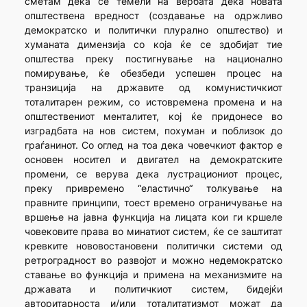
сметам дека се темели на вербата дека новата
општествена вредност (создавање на одржливо
демократско и политички плурално општество) и
хуманата димензија со која ќе се здобијат тие
општества преку постигнување на национално
помирување, ќе обезбеди успешен процес на
транзиција на државите од комунистичкиот
тоталитарен режим, со истовремена промена и на
општествениот менталитет, кој ќе придонесе во
изградбата на нов систем, похуман и поблизок до
граѓанинот. Со оглед на тоа дека човечкиот фактор е
основен носител и двигател на демократските
промени, се верува дека лустрациониот процес,
преку привремено “еластично“ толкување на
правните принципи, тоест времено ограничување на
вршење на јавна функција на лицата кои ги кршеле
човековите права во минатиот систем, ќе се заштитат
кревките нововостановени политички системи од
ретроградност во развојот и можно недемократско
ставање во функција и примена на механизмите на
државата и политичкиот систем, бидејќи
авторитарноста и/или тоталитатизмот можат да