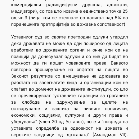
комерцијални радиодифузни друштва, адвокати,
медијатори), со тоа што новина е единствено точка 25
од чл.3 (лица кои се стекнале со капитал над 5% во
поранешните претпријатија во државна сопственост).
Уставниот суд во своите претходни одлуки утврдил
дека држава­та не може да оди пошироко од лицата
вработени во државните органи и оние кои се на
позиција да донесуваат одлуки и со нив да бидат во
можност да ги кршат човековите права. Ваквото
повторно проширување на опфатот на лицата во
Законот резултира со вмешување на државата во
работата на засегнатите лица и организации кои не
спаѓаат во доменот на државните институции, со што
се пречекоруваат “уставните гаранции за граѓаните
за слобода на здружување за целите на
остварување и заштита на нивните политички,
економски, социјални, културни и други права и
убедувања” (член 20 од Уставот), но е и “повреда на
уставната определба за одвоеност на црквата и
верските заедници од државата“ (Амандман VII).