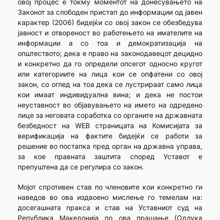
овој процес е токму моментот на донесувањето на
Законот за слободен пристап до информации од јавен
карактер (2006) бидејќи со овој закон се обезбедува
јавност и отвореност во работењето на имателите на
информации а со тоа и демократизација на
општеството; дека е право на законодавецот децидно
и конкретно да го определи опсегот односно кругот
или категориите на лица кои се опфатени со овој
закон, со оглед на тоа дека се лустрираат само лица
кои имаат индивидуална вина; и дека не постои
неуставност во објавувањето на името на одредено
лице за неговата соработка со органите на државната
безбедност на WEB страницата на Комисијата за
верификација на фактите бидејќи се работи за
решение во постапка пред орган на државна управа,
за кое правната заштита според Уставот е
препуштена да се регулира со закон.
Мојот спротивен став по членовите кои конкретно ги
наведов во ова издвоено мислење го темелам на:
досегашната пракса и став на Уставниот суд на
Република Македонија по ова прашање (Одлука