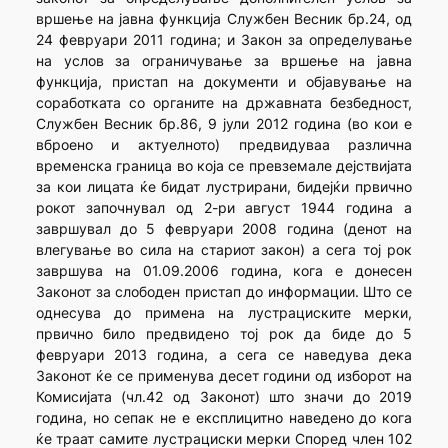
вршење на јавна функција Службен Весник бр.24, од
24 февруари 2011 година; и Закон за определување
на услов за ограничување за вршење на јавна
функција, пристап на документи и објавување на
соработката со органите на државната безбедност,
Службен Весник бр.86, 9 јули 2012 година (во кои е
вброено и актуелното) предвидуваа различна
временска граница во која се превземале дејствијата
за кои лицата ќе бидат лустрирани, бидејќи првично
рокот започнувал од 2-ри август 1944 година а
завршувал до 5 февруари 2008 година (денот на
влегување во сила на стариот закон) а сега тој рок
завршува на 01.09.2006 година, кога е донесен
Законот за слободен пристап до информации. Што се
однесува до примена на лустрациските мерки,
првично било предвидено тој рок да биде до 5
февруари 2013 година, а сега се наведува дека
Законот ќе се применува десет години од изборот на
Комисијата (чл.42 од Законот) што значи до 2019
година, но сепак не е експлицитно наведено до кога
ќе траат самите лустрациски мерки Според член 102