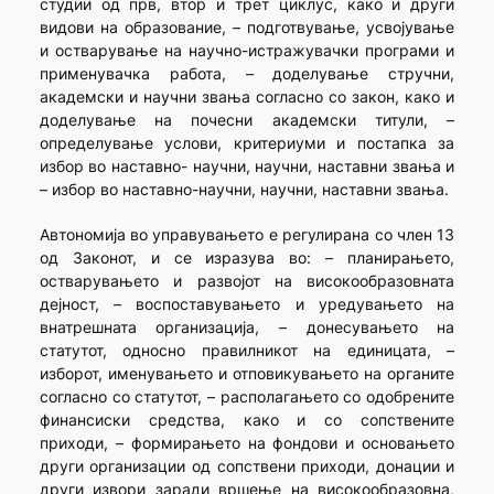
студии од прв, втор и трет циклус, како и други
видови на образование, – подготвување, усвојување
и остварување на научно-истражувачки програми и
применувачка работа, – доделување стручни,
академски и научни звања согласно со закон, како и
доделување на почесни академски титули, –
определување услови, критериуми и постапка за
избор во наставно- научни, научни, наставни звања и
– избор во наставно-научни, научни, наставни звања.
Автономија во управувањето е регулирана со член 13
од Законот, и се изразува во: – планирањето,
остварувањето и развојот на високообразовната
дејност, – воспоставувањето и уредувањето на
внатрешната организација, – донесувањето на
статутот, односно правилникот на единицата, –
изборот, именувањето и отповикувањето на органите
согласно со статутот, – располагањето со одобрените
финансиски средства, како и со сопствените
приходи, – формирањето на фондови и основањето
други организации од сопствени приходи, донации и
други извори заради вршење на високообразовна,