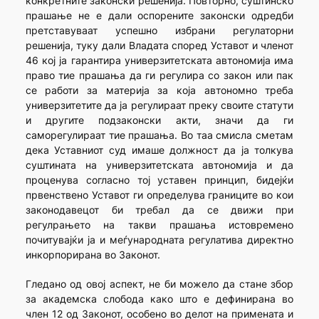
конкретните законски решенија. Повторно, суштинско
прашање не е дали оспорените законски одредби
претставуваат успешно избрани регулаторни
решенија, туку дали Владата според Уставот и членот
46 кој ја гарантира универзитетската автономија има
право тие прашања да ги регулира со закон или пак
се работи за материја за која автономно треба
универзитетите да ја регулираат преку своите статути
и другите подзаконски акти, значи да ги
саморегулираат тие прашања. Во таа смисла сметам
дека Уставниот суд имаше должност да ја толкува
суштината на универзитетската автономија и да
проценува согласно тој уставен принцип, бидејќи
првенствено Уставот ги определува границите во кои
законодавецот би требал да се движи при
регулрањето на такви прашања истовремено
почитувајќи ја и меѓународната регулатива директно
инкорпорирана во Законот.
Гледано од овој аспект, не би можело да стане збор
за академска слобода како што е дефинирана во
член 12 од Законот, особено во делот на примената и