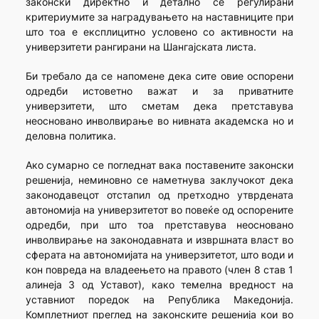
законски директно и детално се регулирани
критериумите за наградувањето на наставниците при
што тоа е експлицитно условено со активности на
универзитети рангирани на Шангајската листа.
Би требало да се напомене дека сите овие оспорени
одредби истоветно важат и за приватните
универзитети, што сметам дека претставува
неосновано инволвирање во нивната академска но и
деловна политика.
Ако сумарно се погледнат вака поставените законски
решенија, неминовно се наметнува заклучокот дека
законодавецот отстапил од претходно утврдената
автономија на универзитетот во повеќе од оспорените
одредби, при што тоа претставува неосновано
инволвирање на законодавната и извршната власт во
сферата на автономијата на универзитетот, што води и
кон повреда на владеењето на правото (член 8 став 1
алинеја 3 од Уставот), како темелна вредност на
уставниот поредок на Република Македонија.
Комплетниот преглед на законските решенија кои во