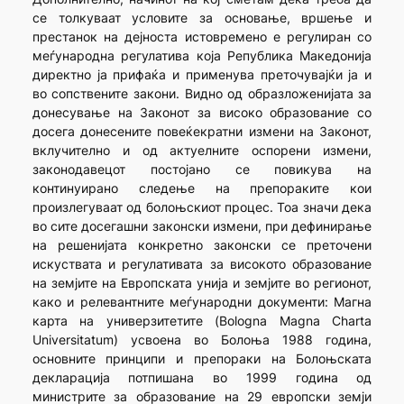
се толкуваат условите за основање, вршење и
престанок на дејноста истовремено е регулиран со
меѓународна регулатива која Република Македонија
директно ja прифаќа и применува преточувајќи ja и
во сопствените закони. Видно од образложенијата за
донесување на Законот за високо образование со
досега донесените повеќекратни измени на Законот,
вклучително и од актуелните оспорени измени,
законодавецот постојано се повикува на
континуирано следење на препораките кои
произлегуваат од болоњскиот процес. Тоа значи дека
во сите досегашни законски измени, при дефинирање
на решенијата конкретно законски се преточени
искуствата и регулативата за високото образование
на земјите на Европската унија и земјите во регионот,
како и релевантните меѓународни документи: Магна
карта на универзитетите (Bologna Magna Charta
Universitatum) усвоена во Болоња 1988 година,
основните принципи и препораки на Болоњската
декларација потпишана во 1999 година од
министрите за образование на 29 европски земји