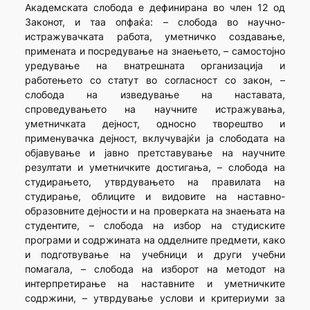
Академската слобода е дефинирана во член 12 од
Законот, и таа опфаќа: – слобода во научно-
истражувачката работа, уметничко создавање,
примената и посредување на знаењето, – самостојно
уредување на внатрешната организација и
работењето со статут во согласност со закон, –
слобода на изведување на наставата,
спроведувањето на научните истражувања,
уметничката дејност, односно творештво и
применувачка дејност, вклучувајќи ја слободата на
објавување и јавно претставување на научните
резултати и уметничките достигања, – слобода на
студирањето, утврдувањето на правилата на
студирање, облиците и видовите на наставно-
образовните дејности и на проверката на знаењата на
студентите, – слобода на избор на студиските
програми и содржината на одделните предмети, како
и подготвување на учебници и други учебни
помагала, – слобода на изборот на методот на
интерпретирање на наставните и уметничките
содржини, – утврдување услови и критериуми за