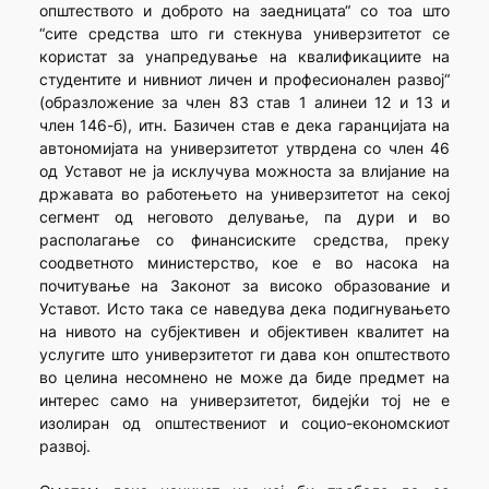
општеството и доброто на заедницата“ со тоа што
“сите средства што ги стекнува универзитетот се
користат за унапредување на квалификациите на
студентите и нивниот личен и професионален развој“
(образложение за член 83 став 1 алинеи 12 и 13 и
член 146-б), итн. Базичен став е дека гаранцијата на
автономијата на универзитетот утврдена со член 46
од Уставот не ја исклучува можноста за влијание на
државата во работењето на универзитетот на секој
сегмент од неговото делување, па дури и во
располагање со финансиските средства, преку
соодветното министерство, кое е во насока на
почитување на Законот за високо образование и
Уставот. Исто така се наведува дека подигнувањето
на нивото на субјективен и објективен квалитет на
услугите што универзитетот ги дава кон општеството
во целина несомнено не може да биде предмет на
интерес само на универзитетот, бидејќи тој не е
изолиран од општествениот и социо-економскиот
развој.