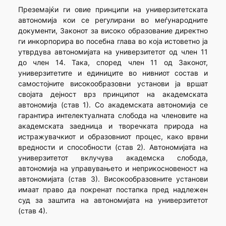
Преземајќи ги овие принципи на универзитетската
автономија кои се регулирани во меѓународните
документи, Законот за високо образование директно
ги инкорпорира во посебна глава во која истоветно ја
утврдува автономијата на универзитетот од член 11
до член 14. Така, според член 11 од Законот,
универзитетите и единиците во нивниот состав и
самостојните високообразовни установи ја вршат
својата дејност врз принципот на академската
автономија (став 1). Со академската автономија се
гарантира интелектуалната слобода на членовите на
академската заедница и творечката природа на
истражувачкиот и образовниот процес, како врвни
вредности и способности (став 2). Автономијата на
универзитетот вклучува академска слобода,
автономија на управувањето и неприкосновеност на
автономијата (став 3). Високообразовните установи
имаат право да покренат постапка пред надлежен
суд за заштита на автономијата на универзитетот
(став 4).