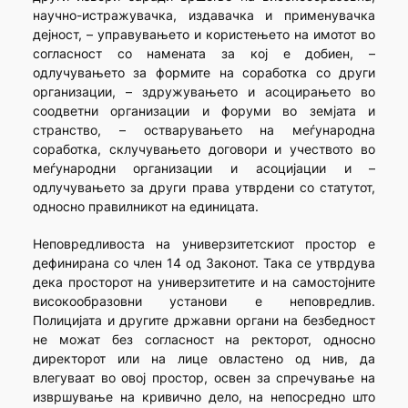
научно-истражувачка, издавачка и применувачка
дејност, – управувањето и користењето на имотот во
согласност со намената за кој е добиен, –
одлучувањето за формите на соработка со други
организации, – здружувањето и асоцирањето во
соодветни организации и форуми во земјата и
странство, – остварувањето на меѓународна
соработка, склучувањето договори и учеството во
меѓународни организации и асоцијации и –
одлучувањето за други права утврдени со статутот,
односно правилникот на единицата.
Неповредливоста на универзитетскиот простор е
дефинирана со член 14 од Законот. Така се утврдува
дека просторот на универзитетите и на самостојните
високообразовни установи е неповредлив.
Полицијата и другите државни органи на безбедност
не можат без согласност на ректорот, односно
директорот или на лице овластено од нив, да
влегуваат во овој простор, освен за спречување на
извршување на кривично дело, на непосредно што