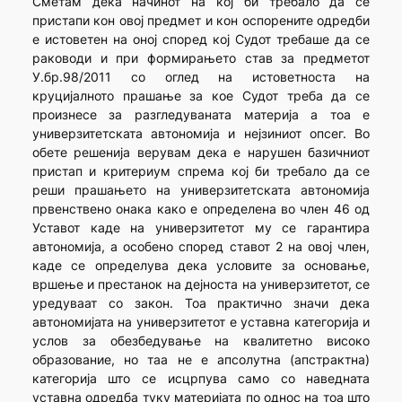
Сметам дека начинот на кој би требало да се
пристапи кон овој предмет и кон оспорените одредби
е истоветен на оној според кој Судот требаше да се
раководи и при формирањето став за предметот
У.бр.98/2011 со оглед на истоветноста на
круцијалното прашање за кое Судот треба да се
произнесе за разгледуваната материја а тоа е
универзитетската автономија и нејзиниот опсег. Во
обете решенија верувам дека е нарушен базичниот
пристап и критериум спрема кој би требало да се
реши прашањето на универзитетската автономија
првенствено онака како е определена во член 46 од
Уставот каде на универзитетот му се гарантира
автономија, а особено според ставот 2 на овој член,
каде се определува дека условите за основање,
вршење и престанок на дејноста на универзитетот, се
уредуваат со закон. Тоа практично значи дека
автономијата на универзитетот е уставна категорија и
услов за обезбедување на квалитетно високо
образование, но таа не е апсолутна (апстрактна)
категорија што се исцрпува само со наведната
уставна одредба туку материјата по однос на тоа што