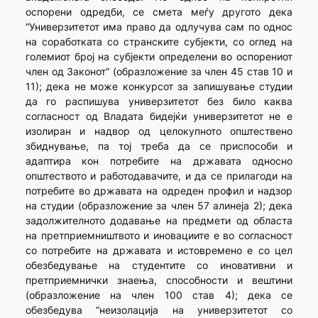
оспорени одредби, се смета меѓу другото дека
“Универзитетот има право да одлучува сам по однос
на соработката со странските субјекти, со оглед на
големиот број на субјекти определени во оспорениот
член од Законот“ (образложение за член 45 став 10 и
11); дека не може конкурсот за запишување студии
да го распишува универзитетот без било каква
согласност од Владата бидејќи универзитетот не е
изолиран и надвор од целокупното општествено
збиднување, па тој треба да се приспособи и
адаптира кон потребите на државата односно
општеството и работодавачите, и да се прилагоди на
потребите во државата на одреден профил и надзор
на студии (образложение за член 57 алинеја 2); дека
задолжителното додавање на предмети од областа
на претприемништвото и иновациите е во согласност
со потребите на државата и истовремено е со цел
обезбедување на студентите со иновативни и
претприемнички знаења, способности и вештини
(образложение на член 100 став 4); дека се
обезбедува “неизолација на универзитетот со