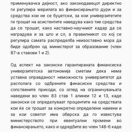
применувачка дејност, ако законодавецот директно
ги регулира мерилата во финансирањето дури и за
средства кои не се буџетски, за кои универзитетите
ги трошат на асистентите наведува како тие средства
да се трошат, како наставно-научниот кадар да се
наградува и за што и сл, а правилникот со кој се
регулира самата распределба неизоставно мора да
биде одобрен од министерот за образование (член
87-а ставови 1 и 2).
Од аспект на законски гарантираната финансиска
универзитетска автономија сметам дека нема
уставна оправданост неможноста универзитетот да
располага со одбрените финасиски средства и
сопствените приходи, со оглед на ограничувањата
наведени во член 83 став 1 алинеи 12 и 13, каде
законски се определуваат процентите на средствата
кои ќе се трошат за конкретно определени намени и
за кои советот има обврска да го известува
министерството при евентуални промени во
финансирањето, како и одредбите во член 146-б каде