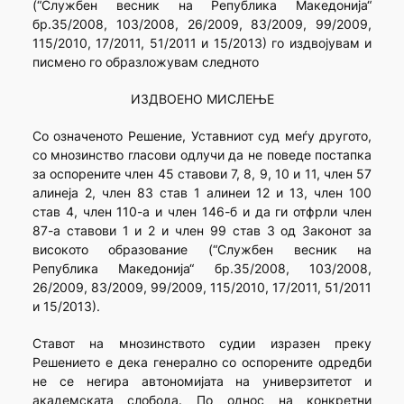
(“Службен весник на Република Македонија“
бр.35/2008, 103/2008, 26/2009, 83/2009, 99/2009,
115/2010, 17/2011, 51/2011 и 15/2013) го издвојувам и
писмено го образложувам следното
ИЗДВОЕНО МИСЛЕЊЕ
Со означеното Решение, Уставниот суд меѓу другото,
со мнозинство гласови одлучи да не поведе постапка
за оспорените член 45 ставови 7, 8, 9, 10 и 11, член 57
алинеја 2, член 83 став 1 алинеи 12 и 13, член 100
став 4, член 110-а и член 146-б и да ги отфрли член
87-а ставови 1 и 2 и член 99 став 3 од Законот за
високото образование (“Службен весник на
Република Македонија“ бр.35/2008, 103/2008,
26/2009, 83/2009, 99/2009, 115/2010, 17/2011, 51/2011
и 15/2013).
Ставот на мнозинството судии изразен преку
Решението е дека генерално со оспорените одредби
не се негира автономијата на универзитетот и
академската слобода. По однос на конкретни