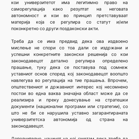
кои универзитетот има легитимно право на
саморегулација како резултат на неговата
автономност и кои во принцип претставуваат
материја која се регулира со статут и/или
поконкретно со други поздаконски акти.
Треба да се има предвид дека ова издвоено
мислење не спори со тоа дали се издржани и
успешни конкретните законски решенија со кои
законодавецот детално регулира определено
прашање, туку дека се поставува под сомнеж
уставниот основ според кој законодавецот воопшто
навлегува во регулација на тие прашања. Впрочем,
општествениот и државниот интерес кој несомнено
постои во една ваква значајна област може да се
реализира и преку донесување на стратешки
документи (национални програми или стратегии), со
што не би се нарушила уставно загарантираната
универзитетска автономија од страна на
законодавецот.
Дополнително, начинот на кој сметам дека треба да