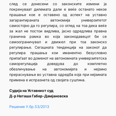
след се донесени со законските измени ја
покренуваат дилемата дали е веќе останато некое
прашање кое е оставено од аспект на уставно
загарантираната автономија универзитетот
самостојно да го регулира, со оглед на тоа дека веќе
за жал не постои видлива, јасно одредлива правна
гранична рамка во која законодавецот би се
самоограничувал и движел при тоа законско
регулирање. Сегашната тенденција на законот да
регулира прашања кои иманентно безусловно
припаѓаат во доменот на автономната универзитетска
саморегулација доведува до комплетно
обезличување на автономијата и нејзино
прераснување во уставна одредба која при нејзината
примена е испразнета од својата суштина.
Судија на Уставниот суд
Д-р Наташа Габер-Дамјановска
Решение У.бр.53/2013