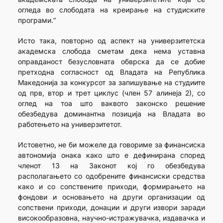
огледа во слободата на креирање на студиските
програми.“
Исто така, повторно од аспект на универзитетска
академска слобода сметам дека нема уставна
оправданост безусловната обврска да се добие
претходна согласност од Владата на Република
Македонија за конкурсот за запишување на студиите
од прв, втор и трет циклус (член 57 алинеја 2), со
оглед на тоа што ваквото законско решение
обезбедува доминантна позиција на Владата во
работењето на универзитетот.
Истоветно, не би можеле да говориме за финансиска
автономија онака како што е дефинирана според
членот 13 на Законот кој го обезбедува
располагањето со одобрените финансиски средства
како и со сопствените приходи, формирањето на
фондови и основањето на други организации од
сопствени приходи, донации и други извори заради
високообразовна, научно-истражувачка, издавачка и