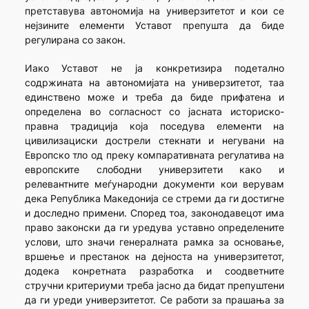
претставува автономија на универзитетот и кои се
нејзините елементи Уставот препушта да биде
регулирана со закон.
Иако Уставот не ја конкретизира подетално
содржината на автономијата на универзитетот, таа
единствено може и треба да биде прифатена и
определена во согласност со јасната историско-
правна традиција која поседува елементи на
цивилизациски дострели стекнати и негувани на
Европско тло од преку компаративната регулатива на
европските слободни универзитети како и
релевантните меѓународни документи кои верувам
дека Република Македонија се стреми да ги достигне
и доследно примени. Според тоа, законодавецот има
право законски да ги уредува уставно определените
услови, што значи генералната рамка за основање,
вршење и престанок на дејноста на универзитетот,
додека конретната разработка и соодветните
стручни критериуми треба јасно да бидат препуштени
да ги уреди универзитетот. Се работи за прашања за