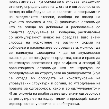
програмите врз чија основа се стекнуваат академски
степени, определување на улогата и одговорноста во
поглед на обезбедување на квалитет на програмите и
на академските степени, слобода во поглед на
уписната политика и сл), 2) финансиска автономија
што се огледа во добивање и располагање со
средства, одлучување за школарина, располагање
со акумулираниот вишок на средства (што значи
слобода на користење на различни форми на
собирање и располагање со средствата, можност да
се наплатува школарина и да се акумилираат
вишоци, да се позајмуваат средства, како и право да
се стекнува сопственост врз земјишта и згради) 3)
организациска автономија што се изразува во
определување на структурата на универзитетот (која
се огледа во слободата на конституирање на
управувачки структури и органи, во утврдување на
правила за одговорност, како и во одлучувањето) и
4) автономија на вработување што значи одговорност
за регрутирање на кадар, плати и промоција како и
одговорност за условите на вработување.