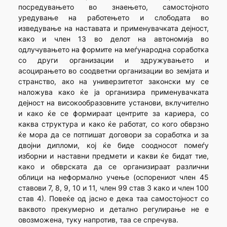
посредувањето во знаењето, самостојното
уредување на работењето и слободата во
изведување на наставата и применувачката дејност,
како и член 13 во делот на автономија во
одлучувањето на формите на меѓународна соработка
со други организации и здружувањето и
асоцирањето во соодветни организации во земјата и
странство, ако на универзитетот законски му се
наложува како ќе ја организира применувачката
дејност на високообразовните установи, вклучително
и како ќе се формираат центрите за кариера, со
каква структура и како ќе работат, со кого обврзно
ќе мора да се потпишат договори за соработка и за
двојни дипломи, кој ќе биде соодносот помеѓу
изборни и наставни предмети и какви ќе бидат тие,
како и обврската да се организираат различни
облици на неформално учење (оспорениот член 45
ставови 7, 8, 9, 10 и 11, член 99 став 3 како и член 100
став 4). Повеќе од јасно е дека таа самостојност со
ваквото прекумерно и детално регулирање не е
овозможена, туку напротив, таа се спречува.