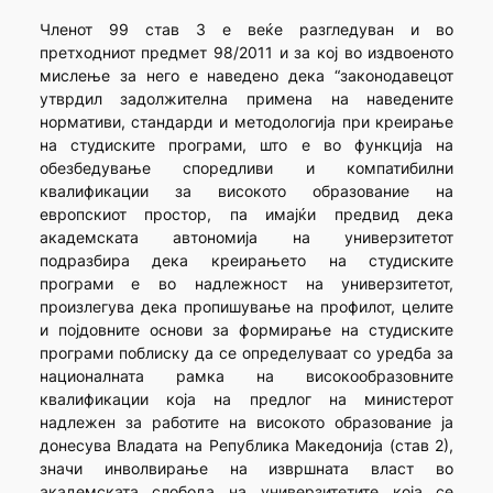
Членот 99 став 3 е веќе разгледуван и во
претходниот предмет 98/2011 и за кој во издвоеното
мислење за него е наведено дека “законодавецот
утврдил задолжителна примена на наведените
нормативи, стандарди и методологија при креирање
на студиските програми, што е во функција на
обезбедување споредливи и компатибилни
квалификации за високото образование на
европскиот простор, па имајќи предвид дека
академската автономија на универзитетот
подразбира дека креирањето на студиските
програми е во надлежност на универзитетот,
произлегува дека пропишување на профилот, целите
и појдовните основи за формирање на студиските
програми поблиску да се определуваат со уредба за
националната рамка на високообразовните
квалификации која на предлог на министерот
надлежен за работите на високото образование ја
донесува Владата на Република Македонија (став 2),
значи инволвирање на извршната власт во
академската слобода на универзитетите која се