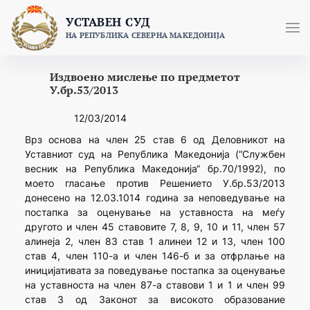
Skip
УСТАВЕН СУД
to
НА РЕПУБЛИКА СЕВЕРНА МАКЕДОНИЈА
content
Издвоено мислење по предметот
У.бр.53/2013
12/03/2014
Врз основа на член 25 став 6 од Деловникот на
Уставниот суд на Република Македонија (“Службен
весник на Република Македонија“ бр.70/1992), по
моето гласање против Решението У.бр.53/2013
донесено на 12.03.1014 година за неповедување на
постапка за оценување на уставноста на меѓу
другото и член 45 ставовите 7, 8, 9, 10 и 11, член 57
алинеја 2, член 83 став 1 алинеи 12 и 13, член 100
став 4, член 110-а и член 146-б и за отфрлање на
иницијативата за поведување постапка за оценување
на уставноста на член 87-а ставови 1 и 1 и член 99
став 3 од Законот за високото образование