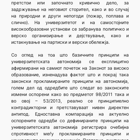
претстои или започнато кривично дело, за
задржување на неговиот сторител, како и во случај
на природни и други непогоди (пожар, поплава и
слично). На универзитетот и на самостојните
високообразовни установи се забранува политичко и
верско организирање и дејствување, како и
истакнување на партиски и верски обележја.
Со оглед на тоа што базичните принципи на
универзитетската автономија се експлицитно
афирмирани на самиот почеток на Законот за високо
образование, изненадува фактот што и покрај така
законски прокламираните принципи на автономија,
голем дел од одредбите што следат во законските
измени оспорени како во предметот 98/2011 така и
во овој – 53/2013, реално се принципиелно
контрадикторни и претставуваат нивен директен
антипод. Едноставна компарација на актуелно
оспорените одредби со дефинираните принципи на
универзитетската автономија регистрира очебијна
спротивност меѓу прокламираните принципи и