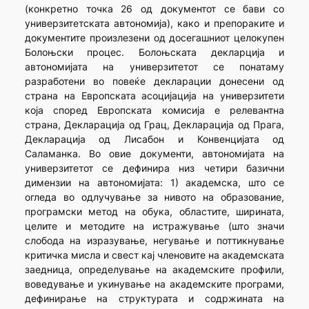
(конкретно точка 26 од документот се бави со
универзитетската автономија), како и препораките и
документите произлезени од досегашниот целокупен
Болоњски процес. Болоњската декларција и
автономијата на универзитетот се понатаму
разработени во повеќе декларации донесени од
страна на Европската асоцијација на универзитети
која според Европската комисија е релевантна
страна, Декларација од Грац, Декларација од Прага,
Декларација од Лисабон и Конвенцијата од
Саламанка. Во овие документи, автономијата на
универзитетот се дефинира низ четири базични
димензии на автономијата: 1) академска, што се
огледа во одлучување за нивото на образование,
програмски метод на обука, областите, ширината,
целите и методите на истражување (што значи
слобода на изразување, негување и поттикнување
критичка мисла и свест кај членовите на академската
заедница, определување на академските профили,
воведување и укинување на академските програми,
дефинирање на структурата и содржината на