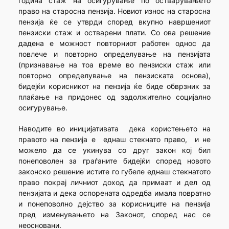
година стаж на осигурување по остварувањето
право на старосна пензија. Новиот износ на старосна
пензија ќе се утврди според вкупно навршениот
пензиски стаж и остварени плати. Со ова решение
дадена е можност повторниот работен однос да
повлече и повторно определување на пензијата
(признавање на тоа време во пензиски стаж или
повторно определување на пензиската основа),
бидејќи корисникот на пензија ќе биде обврзник за
плаќање на придонес од задолжително социјално
осигурување.
Наводите во иницијативата дека користењето на
правото на пензија е еднаш стекнато право, и не
можело да се укинува со друг закон кој бил
понеповолен за граѓаните бидејќи според новото
законско решение истите го губеле еднаш стекнатото
право покрај личниот доход да примаат и дел од
пензијата и дека оспорената одредба имала повратно
и понеповолно дејство за корисниците на пензија
пред изменувањето на Законот, според нас се
неосновани.