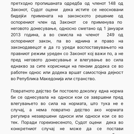
претходно пропишаната одредба од членот 148 од
Законот, Судот оцени дека истите се неосновани
бидејќи примената на законското решение од
оспорениот член од Законот се применува по
неговото донесување, односно сметано од 1 јануари
2013 година, а во смисла на членот 249 од
оспорениот закон, па во иднина и право на
законодавецот е да го уреди воспоставувањето на
правниот режим уреден со Законот кој важи по, а не
пред неговото донесување и влегување во сила
еднакво за сите корисници на пензии додека се во
работен однос или додека вршат самостојна дејност
во Република Македонија или странство.
Повратното дејство би постоело доколку една норма
би се однесувала на односи кои се завршени пред
влегувањето во сила на нормата, што тука не е
случај, а нема повратно дејство ако нормата
регулира незавршени односи или односи кои се во
тек. Поради гореизнесеното, Судот оцени дека во
конкретниот случај не може да се постави