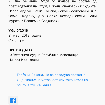
7. Ова решение Судот го донесе во состав од
претседателот на Судот, Никола Ивановски и судиите:
Насер Ајдари, Елена Гошева, Јован Јосифовски, д-р
Осман Кадриу, д-р Дарко Костадиновски, Сали
Мурати и Владимир Стојаноски.
У.бр.5/2018
21 март 2018 година
С к о п ј е
ПРЕТСЕДАТЕЛ
на Уставниот суд на Република Македонија
Никола Ивановски
Граѓани
, 
Закони
, 
Не се поведува постапка
, 
Оценување на уставност или законитост на
општи акти
, 
Решенија