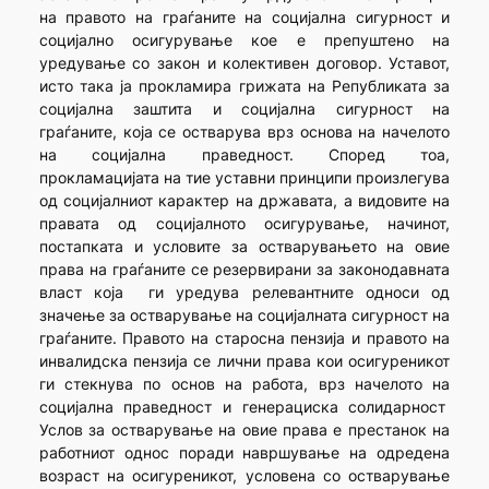
на правото на граѓаните на социјална сигурност и
социјално осигурување кое е препуштено на
уредување со закон и колективен договор. Уставот,
исто така ја прокламира грижата на Републиката за
социјална заштита и социјална сигурност на
граѓаните, која се остварува врз основа на начелото
на социјална праведност. Според тоа,
прокламацијата на тие уставни принципи произлегува
од социјалниот карактер на државата, а видовите на
правата од социјалното осигурување, начинот,
постапката и условите за остварувањето на овие
права на граѓаните се резервирани за законодавната
власт која ги уредува релевантните односи од
значење за остварување на социјалната сигурност на
граѓаните. Правото на старосна пензија и правото на
инвалидска пензија се лични права кои осигуреникот
ги стекнува по основ на работа, врз начелото на
социјална праведност и генерациска солидарност
Услов за остварување на овие права е престанок на
работниот однос поради навршување на одредена
возраст на осигуреникот, условена со остварување