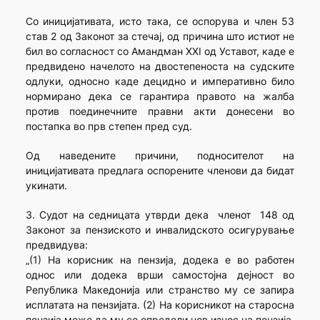
Со иницијативата, исто така, се оспорува и член 53
став 2 од Законот за стечај, од причина што истиот не
бил во согласност со Амандман XXI од Уставот, каде е
предвидено начелото на двостепеноста на судските
одлуки, односно каде децидно и императивно било
нормирано дека се гарантира правото на жалба
против поединечните правни акти донесени во
постапка во прв степен пред суд.
Од наведените причини, подносителот на
иницијативата предлага оспорените членови да бидат
укинати.
3. Судот на седницата утврди дека членот 148 од
Законот за пензиското и инвалидското осигурување
предвидува:
„(1) На корисник на пензија, додека е во работен
однос или додека врши самостојна дејност во
Република Македонија или странство му се запира
исплатата на пензијата. (2) На корисникот на старосна
пензија може да му се определи нов износ на пензија,