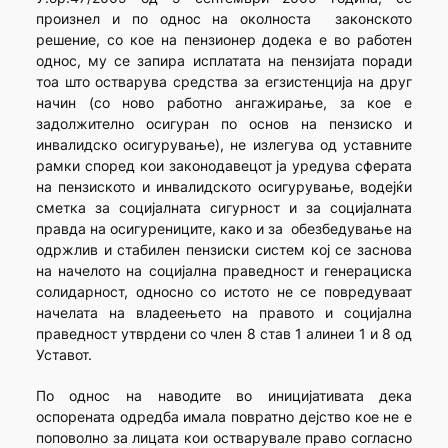
произнел и по однос на околноста законското
решение, со кое на пензионер додека е во работен
однос, му се запира исплатата на пензијата поради
тоа што остварува средства за егзистенција на друг
начин (со ново работно ангажирање, за кое е
задолжително осигуран по основ на пензиско и
инвалидско осигурување), не излегува од уставните
рамки според кои законодавецот ја уредува сферата
на пензиското и инвалидското осигурување, водејќи
сметка за социјалната сигурност и за социјалната
правда на осигурениците, како и за обезбедување на
одржлив и стабилен пензиски систем кој се заснова
на начелото на социјална праведност и генерациска
солидарност, односно со истото не се повредуваат
начелата на владеењето на правото и социјална
праведност утврдени со член 8 став 1 алинеи 1 и 8 од
Уставот.
По однос на наводите во иницијативата дека
оспорената одредба имала повратно дејство кое не е
поповолно за лицата кои остварувале право согласно