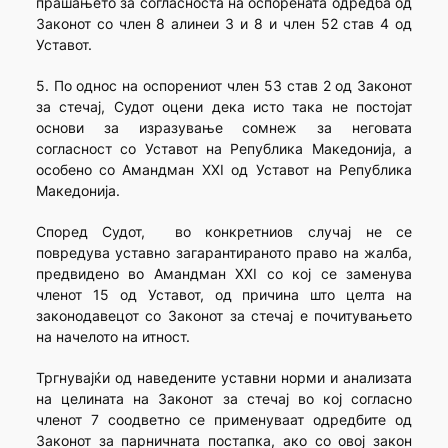
прашањето за согласноста на оспорената одредба од
Законот со член 8 алинеи 3 и 8 и член 52 став 4 од
Уставот.
5. По однос на оспорениот член 53 став 2 од Законот
за стечај, Судот оцени дека исто така не постојат
основи за изразување сомнеж за неговата
согласност со Уставот на Република Македонија, а
особено со Амандман XXI од Уставот на Република
Македонија.
Според Судот, во конкретниов случај не се
повредува уставно загарантираното право на жалба,
предвидено во Амандман XXI со кој се заменува
членот 15 од Уставот, од причина што целта на
законодавецот со Законот за стечај е почитувањето
на начелото на итност.
Тргнувајќи од наведените уставни норми и анализата
на целината на Законот за стечај во кој согласно
членот 7 соодветно се применуваат одредбите од
Законот за парничната постапка, ако со овој закон