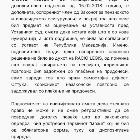
дополнителен поднесок од 15.02.2018 година, е
дополнета, оспорениот член од Законот за пензиското
и инвалидското осигурување и покрај тоа што веќе
бил предмет на оценување на уставноста пред
Уставниот суд, смета дека истата која што е со нова
нумерација, а иста содржина, не била во согласност
со Уставот на Република Македонија. Имено,
подносителот тврди дека оспореното законско
решение не било во духот на RACIO LEGIS, од причина
што покрај запирањето на пензијата, корисникот
повторно бил задолжен со плаќање на придонеси,
само заради тоа што врши самостојна дејност.
Оттука, корисникот незаконски повторно се
задолжувал со плаќање на придонеси.
Подносителот на иницијативата смета дека стекнато
право не може и не смее ретроактивно да се
повредува, дотолку повеќе што во законската
одредба бил употребен терминот “може” кој не бил
од облигаторна форма, туку од диспозитивна
природа.