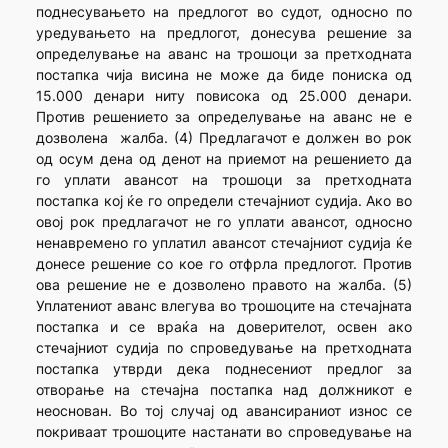
поднесувањето на предлогот во судот, односно по
уредувањето на предлогот, донесува решение за
определување на аванс на трошоци за претходната
постапка чија висина не може да биде пониска од
15.000 денари ниту повисока од 25.000 денари.
Против решението за определување на аванс не е
дозволена жалба. (4) Предлагачот е должен во рок
од осум дена од денот на приемот на решението да
го уплати авансот на трошоци за претходната
постапка кој ќе го определи стечајниот судија. Ако во
овој рок предлагачот не го уплати авансот, односно
ненавремено го уплатил авансот стечајниот судија ќе
донесе решение со кое го отфрла предлогот. Против
ова решение не е дозволено правото на жалба. (5)
Уплатениот аванс влегува во трошоците на стечајната
постапка и се враќа на доверителот, освен ако
стечајниот судија по спроведување на претходната
постапка утврди дека поднесениот предлог за
отворање на стечајна постапка над должникот е
неоснован. Во тој случај од авансираниот износ се
покриваат трошоците настанати во спроведување на