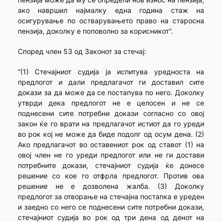
ако навршил најмалку една година стаж на
осигурување по остварувањето право на старосна
пензија, доколку е поповолно за корисникот“.
Според член 53 од Законот за стечај:
“(1) Стечајниот судија ја испитува уредноста на
предлогот и дали предлагачот ги доставил сите
докази за да може да се постапува по него. Доколку
утврди дека предлогот не е целосен и не се
поднесени сите потребни докази согласно со овој
закон ќе го врати на предлагачот истиот да го уреди
во рок кој не може да биде подолг од осум дена. (2)
Ако предлагачот во оставениот рок од ставот (1) на
овој член не го уреди предлогот или не ги достави
потребните докази, стечајниот судија ќе донесе
решение со кое го отфрла предлогот. Против ова
решение не е дозволена жалба. (3) Доколку
предлогот за отворање на стечајна постапка е уреден
и заедно со него се поднесени сите потребни докази,
стечајниот судија во рок од три дена од денот на