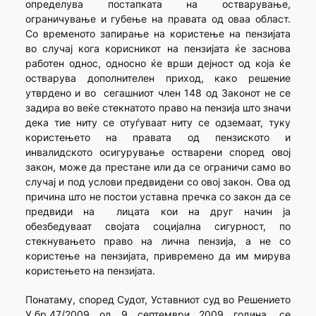
определува постапката на остварување,
ограничување и губење на правата од оваа област.
Со временото запирање на користење на пензијата
во случај кога корисникот на пензијата ќе заснова
работен однос, односно ќе врши дејност од која ќе
остварува дополнителен приход, како решение
утврдено и во сегашниот член 148 од Законот не се
задира во веќе стекнатото право на пензија што значи
дека тие ниту се отуѓуваат ниту се одземаат, туку
користењето на правата од пензиското и
инвалидското осигурување остварени според овој
закон, може да престане или да се ограничи само во
случај и под услови предвидени со овој закон. Ова од
причина што не постои уставна пречка со закон да се
предвиди на лицата кои на друг начин ја
обезбедуваат својата социјална сигурност, по
стекнувањето право на лична пензија, а не со
користење на пензијата, привремено да им мирува
користењето на пензијата.
Понатаму, според Судот, Уставниот суд во Решението
У.бр.47/2009 од 9 септември 2009 година, се