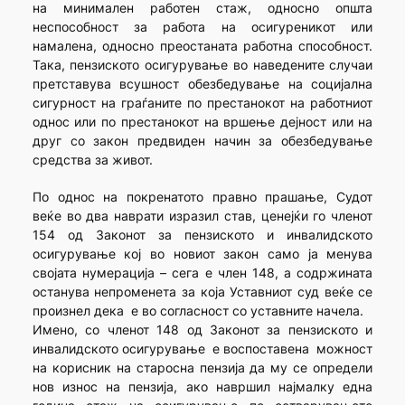
на минимален работен стаж, односно општа
неспособност за работа на осигуреникот или
намалена, односно преостаната работна способност.
Така, пензиското осигурување во наведените случаи
претставува всушност обезбедување на социјална
сигурност на граѓаните по престанокот на работниот
однос или по престанокот на вршење дејност или на
друг со закон предвиден начин за обезбедување
средства за живот.
По однос на покренатото правно прашање, Судот
веќе во два наврати изразил став, ценејќи го членот
154 од Законот за пензиското и инвалидското
осигурување кој во новиот закон само ја менува
својата нумерација – сега е член 148, а содржината
останува непроменета за која Уставниот суд веќе се
произнел дека е во согласност со уставните начела.
Имено, со членот 148 од Законот за пензиското и
инвалидското осигурување е воспоставена можност
на корисник на старосна пензија да му се определи
нов износ на пензија, ако навршил најмалку една