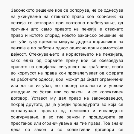
Законското решение кое се оспорува, не се однесува
на укинување на стекнато право кое корисник на
пензија го остварил при повторно вработување, од
причини што само правото на пензија е стекнато
право и истото според новото законско решение не
се губи туку времено мирува додека корисникот на
пензија е во работен однос односно врши самостојна
дејност. Стекнувањето и користењето на пензијата,
како една од формите преку кои се обезбедува
правото на социјална сигурност на граѓаните, спаѓа
во корпусот на права кои произлегуваат од сферата
на работните односи, кои можат да бидат ограничени
или да се изгубат, но според околности и услови
утврдени со Устав или со закон и со колективен
договор. Уставот му дал право на законодавецот,
покрај другото, да ја уреди процедурата во која се
остваруваат правата од пензиско и инвалидско
осигурување, а во тие рамки и процедурата за
престанок или ограничување на тие права. Тоа значи
дека со закон и со колективни договори се