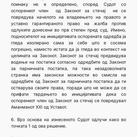
поинаку не е определено, според Судот со
оспорениот член од Законот за стечај не се
повредува начелото на владеењето на правото и
уставно гарантираното право на жалба против
одлуките донесени во прв степен пред суд. Имено,
подносителот на иницијативата оспорената одредба ја
гледа изолирано сама за себе што е сосема
погрешно, наместо истата да ја гледа во контекст на
целината на Законот. Законот за стечај предвидува
водење на постапка согласно одредбите од Законот
за парничната постапка, па така незадоволната
странка има законски можности во смисла на
одредбите од Законот за парничната постапка да ги
остварува своите права, поради што не може да се
прифати тврдењето во иницијативата дека со
оспорениот член од Законот за стечај се повредувал
Аманманот XXI од Уставот.
6. Врз основа на изнесеното Судот одлучи како во
точката 1 од ова решение.