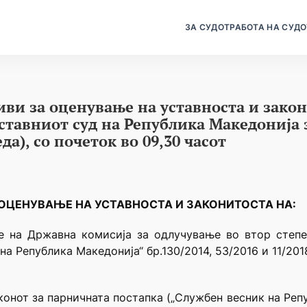
ЗА СУДОТ
РАБОТА НА СУДО
иви за оценување на уставноста и зако
Уставниот суд на Република Македонија 
еда), со почеток во 09,30 часот
А ОЦЕНУВАЊЕ
НА УСТАВНОСТА И ЗАКОНИТОСТА НА:
 на Државна комисија за одлучување во втор степе
а Република Македонија“ бр.130/2014, 53/2016 и 11/201
конот за парничната постапка („Службен весник на Репу