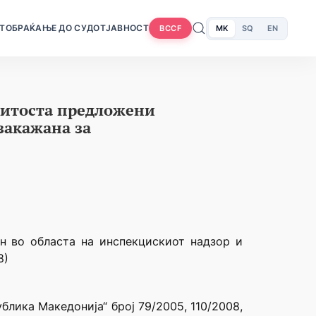
Т
ОБРАЌАЊЕ ДО СУДОТ
ЈАВНОСТ
MK
SQ
EN
BCCF
нитоста предложени
закажана за
н во областа на инспекцискиот надзор и
8)
блика Македонија“ број 79/2005, 110/2008,