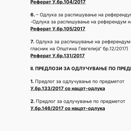
Реферат У.бр.104/2017
6.
– Oдлука за распишување на референдум
-Oдлука за распишување на референдум на
Реферат У.бр.105/2017
7.
Oдлука за распишување на референдум н
гласник на Општина Гевгелија“ бр.12/2017)
Реферат У.бр.131/2017
II. ПРЕДЛОЗИ ЗА ОДЛУЧУВАЊЕ ПО ПРЕ
1.
Предлог за одлучување по предметот
У.бр.
1
33/2017 со нацрт-одлука
2.
Предлог за одлучување по предметот
У.бр.1
46
/201
7
со нацрт-одлука