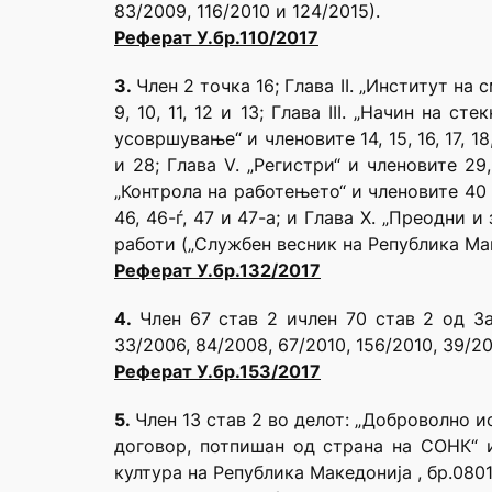
83/2009, 116/2010 и 124/2015).
Реферат У.бр.110/2017
3.
Член 2 точка 16; Глава II. „Институт на
9, 10, 11, 12 и 13; Глава III. „Начин н
усовршување“ и членовите 14, 15, 16, 17, 18
и 28; Глава V. „Регистри“ и членовите 29, 
„Контрола на работењето“ и членовите 40 и
46, 46-ѓ, 47 и 47-а; и Глава X. „Преодни
работи („Службен весник на Република Макед
Реферат У.бр.
132
/2017
4.
Член 67 став 2 ичлен 70 став 2 од За
33/2006, 84/2008, 67/2010, 156/2010, 39/201
Реферат У.бр.153/2017
5.
Член 13 став 2 во делот: „Доброволно 
договор, потпишан од страна на СОНК“ и
култура на Република Македонија , бр.0801