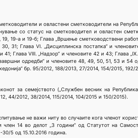
 сметководители и овластени сметководители на Република
а стекнување со статус на сметководител и овластен см
, 19, 19-а и 19-б; Глава „Вршење сметководствени работи“
30, 31; Глава VI. „Дисциплинска постапка“ и членовите 
 41; Глава VIII. „Надзор“ и членовите 42 и 43; Глава „I
 и завршни одредби“ и членовите 48, 49, 50, 51, 53 и 5
онија“ бр. 95/2012, 188/2013, 27/2014, 154/2015, 192/20
конот за семејството („Службен весник на Република 
2, 44/2012, 38/2014, 115/2014, 104/2015 и 150/2015).
испитување не важи ниту во случаите кога членот кори
 член 14 во делот „3 години“ од Статутот на Самост
-30/5 од 15.10.2016 година.