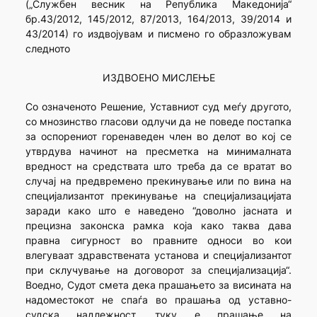
(„Службен весник на Република Македонија“
бр.43/2012, 145/2012, 87/2013, 164/2013, 39/2014 и
43/2014) го издвојувам и писмено го образложувам
следното
ИЗДВОЕНО МИСЛЕЊЕ
Со означеното Решение, Уставниот суд меѓу другото,
со мнозинство гласови одлучи да не поведе постапка
за оспорениот горенаведен член во делот во кој се
утврдува начинот на пресметка на минималната
вредност на средствата што треба да се вратат во
случај на предвремено прекинување или по вина на
специјализантот прекинување на специјализацијата
заради како што е наведено “доволно јасната и
прецизна законска рамка која како таква дава
правна сигурност во правните односи во кои
влегуваат здравствената установа и специјализантот
при склучување на договорот за специјализација“.
Воедно, Судот смета дека прашањето за висината на
надоместокот не спаѓа во прашања од уставно-
судска надлежност, туку е прашање на