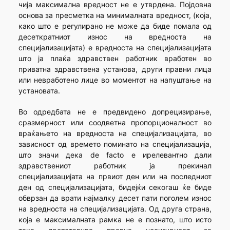
чија максимална вредност не е утврдена. Појдовна
основа за пресметка на минималната вредност, (која,
како што е регулирано не може да биде помала од
десеткратниот износ на вредноста на
специјализацијата) е вредноста на специјализацијата
што ја плаќа здравствен работник вработен во
приватна здравствена установа, други правни лица
или невработено лице во моментот на напуштање на
установата.
Во одредбата не е предвидено допрецизирање,
сразмерност или соодветна пропорционалност во
враќањето на вредноста на специјализацијата, во
зависност од времето поминато на специјализација,
што значи дека de facto е ирелевантно дали
здравствениот работник ја прекинал
специјализацијата на првиот ден или на последниот
ден од специјализацијата, бидејќи секогаш ќе биде
обврзан да врати најмалку десет пати поголем износ
на вредноста на специјализацијата. Од друга страна,
која е максималната рамка не е познато, што исто