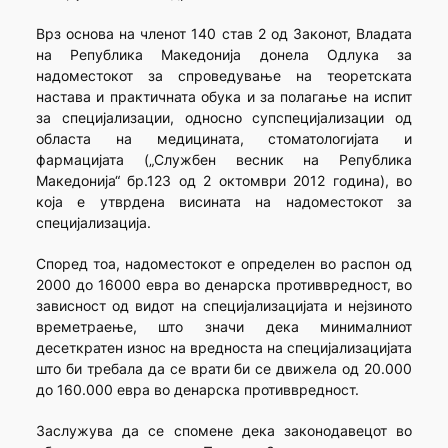
Врз основа на членот 140 став 2 од Законот, Владата
на Република Македонија донела Одлука за
надоместокот за спроведување на теоретската
настава и практичната обука и за полагање на испит
за специјализации, односно супспецијализации од
областа на медицината, стоматологијата и
фармацијата („Службен весник на Република
Македонија“ бр.123 од 2 октомври 2012 година), во
која е утврдена висината на надоместокот за
специјализација.
Според тоа, надоместокот е определен во распон од
2000 до 16000 евра во денарска противвредност, во
зависност од видот на специјализацијата и нејзиното
времетраење, што значи дека минималниот
десеткратен износ на вредноста на специјализацијата
што би требала да се врати би се движела од 20.000
до 160.000 евра во денарска противвредност.
Заслужува да се спомене дека законодавецот во