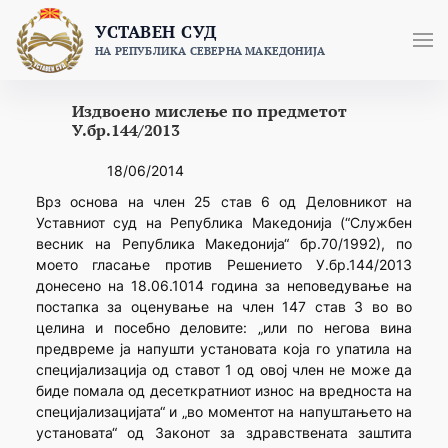
Skip
УСТАВЕН СУД
to
НА РЕПУБЛИКА СЕВЕРНА МАКЕДОНИЈА
content
Издвоено мислење по предметот
У.бр.144/2013
18/06/2014
Врз основа на член 25 став 6 од Деловникот на
Уставниот суд на Република Македонија (“Службен
весник на Република Македонија“ бр.70/1992), по
моето гласање против Решението У.бр.144/2013
донесено на 18.06.1014 година за неповедување на
постапка за оценување на член 147 став 3 во во
целина и посебно деловите: „или по негова вина
предвреме ја напушти установата која го упатила на
специјализација од ставот 1 од овој член не може да
биде помала од десеткратниот износ на вредноста на
специјализацијата“ и „во моментот на напуштањето на
установата“ од Законот за здравствената заштита