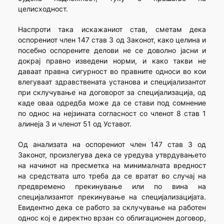
целисходност.
Наспроти така искажаниот став, сметам дека
оспорениот член 147 став 3 од Законот, како целина и
посебно оспорените делови не се доволно јасни и
докрај правно изведени норми, и како такви не
даваат правна сигурност во правните односи во кои
влегуваат здравствената установа и специјализантот
при склучување на договорот за специјализација, од
каде оваа одредба може да се стави под сомнение
по однос на нејзината согласност со членот 8 став 1
алинеја 3 и членот 51 од Уставот.
Од анализата на оспорениот член 147 став 3 од
Законот, произлегува дека се уредува утврдувањето
на начинот на пресметка на минималната вредност
на средствата што треба да се вратат во случај на
предвремено прекинување или по вина на
специјализантот прекинување на специјализацијата.
Евидентно дека се работо за склучување на работен
однос кој е директно врзан со облигационен договор,