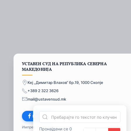
УСТАВЕН СУД НА РЕПУБЛИКА СЕВЕРНА
МАКЕДОНИЈА
Кеј „Димитар Влахов“ бр.19, 1000 Скопје
+389 2 322 3626
mail@ustavensud.mk
Facebook
Импресум
© 2026
Пронајдени се 0