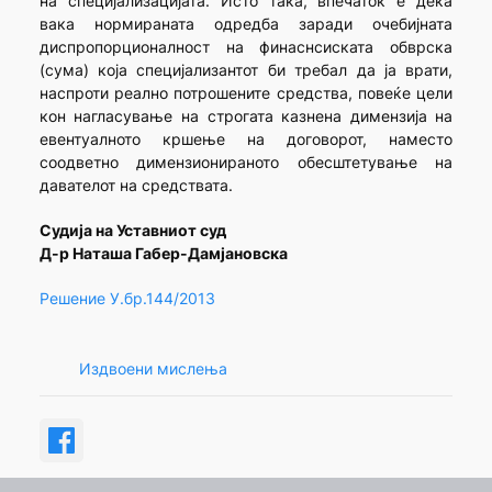
на специјализацијата. Исто така, впечаток е дека
вака нормираната одредба заради очебијната
диспропорционалност на финаснсиската обврска
(сума) која специјализантот би требал да ја врати,
наспроти реално потрошените средства, повеќе цели
кон нагласување на строгата казнена димензија на
евентуалното кршење на договорот, наместо
соодветно димензионираното обесштетување на
давателот на средствата.
Судија на Уставниот суд
Д-р Наташа Габер-Дамјановска
Решение У.бр.144/2013
Издвоени мислења