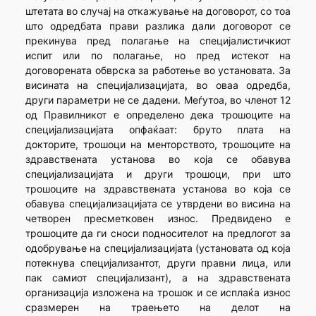
штетата во случај на откажување на договорот, со тоа
што одредбата прави разлика дали договорот се
прекинува пред полагање на специјалистичкиот
испит или по полагање, но пред истекот на
договорената обврска за работење во установата. За
висината на специјализацијата, во оваа одредба,
други параметри не се дадени. Меѓутоа, во членот 12
од Правилникот е определено дека трошоците на
специјализацијата опфаќаат: бруто плата на
докторите, трошоци на менторството, трошоците на
здравствената установа во која се обавува
специјализацијата и други трошоци, при што
трошоците на здравствената установа во која се
обавува специјализацијата се утврдени во висина на
четворен пресметковен износ. Предвидено е
трошоците да ги сноси подносителот на предлогот за
одобрување на специјализацијата (установата од која
потекнува специјализантот, други правни лица, или
пак самиот специјализант), а на здравствената
организација изложена на трошок и се исплаќа износ
сразмерен на траењето на делот на