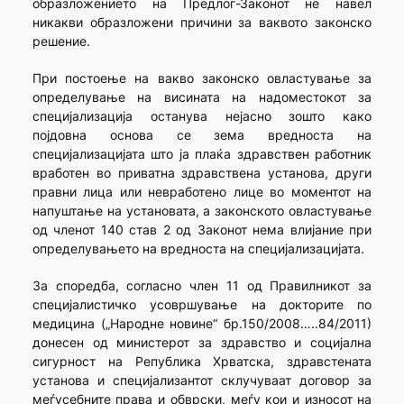
образложението на Предлог-Законот не навел
никакви образложени причини за ваквото законско
решение.
При постоење на вакво законско овластување за
определување на висината на надоместокот за
специјализација останува нејасно зошто како
појдовна основа се зема вредноста на
специјализацијата што ја плаќа здравствен работник
вработен во приватна здравствена установа, други
правни лица или невработено лице во моментот на
напуштање на установата, а законското овластување
од членот 140 став 2 од Законот нема влијание при
определувањето на вредноста на специјализацијата.
За споредба, согласно член 11 од Правилникот за
специјалистичко усовршување на докторите по
медицина („Народне новине“ бр.150/2008…..84/2011)
донесен од министерот за здравство и социјална
сигурност на Република Хрватска, здравстената
установа и специјализантот склучуваат договор за
меѓусебните права и обврски, меѓу кои и износот на