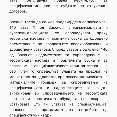
така претставува правна несигурност за
специјализантите кои се субјекти во склучените
договори.
Воедно, треба да се има предвид дека согласно член
140 став 1 од Законот, специјализацијата и
супспецијализацијата се спроведуваат преку
теоретска настава и практична обука со одредено
времетраење во соодветните високообразовни и
здравствени установи. Според ставот 2 од членот 140
од Законот, надоместокот за спроведување на
теоретската настава и практичната обука и за
полагање на специјалистичкиот испит од ставот 1 на
овој член го определува Владата на предлог на
министерот за здравство врз основа на висината на
материјалните трошоци за спроведување на
специјализацијата и надоместоците за лицата
ангажирани во спроведувањето на теоретската
настава и практичната обука, а на товар на
установата што ги упатува на специјализација,
согласно со програмата за потребите од
специјалистички кадри.