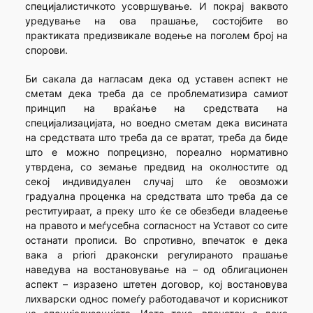
специјалистичкото усовршување. И покрај ваквото
уредување на ова прашање, состојбите во
практиката предизвикале водење на поголем број на
спорови.
Би сакала да нагласам дека од уставен аспект не
сметам дека треба да се проблематизира самиот
принцип на враќање на средствата на
специјализацијата, но воедно сметам дека висината
на средствата што треба да се вратат, треба да биде
што е можно попрецизно, пореално нормативно
утврдена, со земање предвид на околностите од
секој индивидуален случај што ќе овозможи
градуална проценка на средствата што треба да се
реституираат, а преку што ќе се обезбеди владеење
на правото и меѓусебна согласност на Уставот со сите
останати прописи. Во спротивно, впечаток е дека
вака a priori драконски регулираното прашање
наведува на востановување на – од облигационен
аспект – изразено штетен договор, кој востановува
лихварски однос помеѓу работодавачот и корисникот