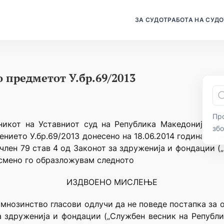
ЗА СУДОТ
РАБОТА НА СУДО
 предметот У.бр.69/2013
Про
никот на Уставниот суд на Република Македонија (“С
зб
ението У.бр.69/2013 донесено на 18.06.2014 година за
и член 79 став 4 од Законот за здруженија и фондации 
писмено го образложувам следното
ИЗДВОЕНО МИСЛЕЊЕ
 мнозинство гласови одлучи да не поведе постапка за о
а здруженија и фондации („Службен весник на Републик