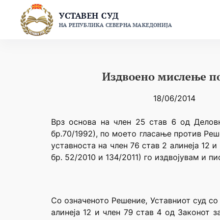
Skip
УСТАВЕН СУД
to
НА РЕПУБЛИКА СЕВЕРНА МАКЕДОНИЈА
content
Издвоено мислење по
18/06/2014
Врз основа на член 25 став 6 од Делов
бр.70/1992), по моето гласање против Реш
уставноста на член 76 став 2 алинеја 12 
бр. 52/2010 и 134/2011) го издвојувам и 
Со означеното Решение, Уставниот суд со
алинеја 12 и член 79 став 4 од Законот з