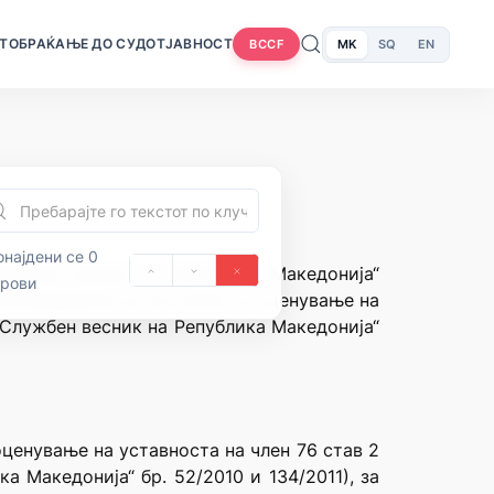
Т
ОБРАЌАЊЕ ДО СУДОТ
ЈАВНОСТ
MK
SQ
EN
BCCF
најдени се 0
лужбен весник на Република Македонија“
орови
 неповедување на постапка за оценување на
(„Службен весник на Република Македонија“
ценување на уставноста на член 76 став 2
а Македонија“ бр. 52/2010 и 134/2011), за