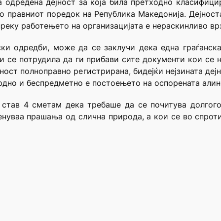
 одредена дејност за која била претходно класифицир
о правниот поредок на Република Македонија. Дејноста
реку работењето на организацијата е нераскинливо вр
ки одредби, може да се заклучи дека една граѓанска
би се потрудила да ги прибави сите документи кои се 
ност полноправно регистрирана, бидејќи нејзината дејн
дно и беспредметно е постоењето на оспорената алинеј
 став 4 сметам дека требаше да се почитува долгого
нуваа прашања од слична природа, а кои се во спротивн