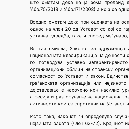
што сметам дека не ја зема предвид д
У.бр.70/2013 и У.бр.171/2008) а која се од
Воедно сметам дека при оценката на осп
однос на член 20 од Уставот со кој се г
уставна одредба, така и според меѓунаро
Во таа смисла, Законот за здруженија
националната класификација на дејности с
го потврдува уставно загарантиранот
организациони облици на странски органи
согласност со Уставот и закон. Единств
граѓанската организација или нејзинот
дејствување е насочено кон насилно ур
агресија и разгорување на национална, 
активности кои се спротивни на Уставот и
Исто така, Законот ги определува случа
нејзината работа (член 63-72). Крајниот