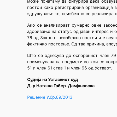
може понатаму да фигурира дека обавува
постои како регистрирана организација в
здружување кој неизбежно се реализира п
Ако се анализираат сумарно овие законс
здобивање на статус од јавен интерес и 
76 од Законот неизбежно постои и е всуш
фактичко постоење. Од таа причина, апсур
Што се однесува до оспорениот член 79
применувана на предмети во кои се покре
51 и член 61 став 1 и член 96 од Уставот.
Судија на Уставниот суд
Д-р Наташа Габер-Дамјановска
Решение У.бр.69/2013