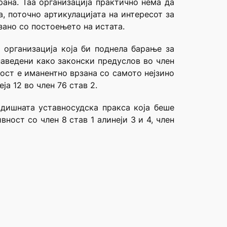
ана. Таа организација практично нема да
, поточно артикулацијата на интересот за
зано со постоењето на истата.
 организација која би поднела барање за
наведени како законски предуслов во член
ост е иманентно врзана со самото нејзино
а 12 во член 76 став 2.
дишната уставносудска пракса која беше
ост со член 8 став 1 алинеји 3 и 4, член