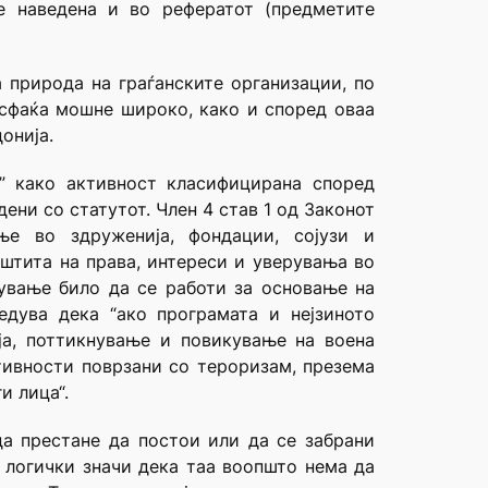
е наведена и во рефератот (предметите
 природа на граѓанските организации, по
и сфаќа мошне широко, како и според оваа
онија.
” како активност класифициранa според
ени со статутот. Член 4 став 1 од Законот
ње во здруженија, фондации, сојузи и
аштита на права, интереси и уверувања во
жување било да се работи за основање на
едува дека “ако програмата и нејзиното
ја, поттикнување и повикување на воена
тивности поврзани со тероризам, презема
и лица“.
да престане да постои или да се забрани
о логички значи дека таа воопшто нема да