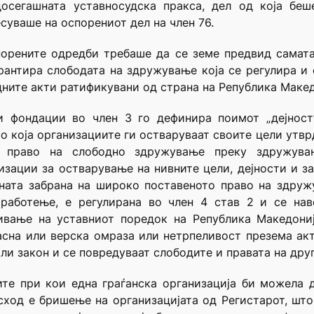
осегашната уставносудска пракса, дел од која беш
несуваше на оспорениот дел на член 76.
орените одредби требаше да се земе предвид самата
арантира слободата на здружување која се регулира 
дните акти ратификувани од страна на Република Макед
 и фондации во член 3 го дефинира поимот „дејност
о која организациите ги остваруваат своите цели утврд
о право на слободно здружување преку здружува
зации за остварување на нивните цели, дејности и з
ената забрана на широко поставеното право на здру
о работење, е регулирана во член 4 став 2 и се нав
ивање на уставниот поредок на Република Македони
расна или верска омраза или нетрпеливост презема ак
ли закон и се повредуваат слободите и правата на друг
ите при кои една граѓанска организација би можела 
 исход е бришење на организацијата од Регистарот, шт