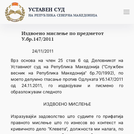
Skip
УСТАВЕН СУД
to
НА РЕПУБЛИКА СЕВЕРНА МАКЕДОНИЈА
content
Издвоено мислење по предметот
У.бр.147/2011
24/11/2011
Врз основа на член 25 став 6 од Деловникот на
Уставниот суд на Република Македонија (“Службен
весник на Република Македонија“ бр.70/1992), по
моето делумно гласање против Одлуката Уб.147/2011
од 24.11.2011, го издвојувам и писмено го
образложувам следното
ИЗДВОЕНО МИСЛЕЊЕ
Изразувајќи задоволство што судиите го прифатија
правното мислење што го изнесов во контекст на
кривичното дело “Клевета“, должноста ми налага, по