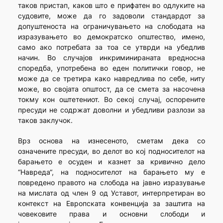
таков пристап, каков што е прифатен во одлуките на
судовите, може да го задоволи стандардот за
допуштеноста на ограничувањето на слободата на
изразувањето во демократско општество, имено,
само ако потребата за тоа се утврди на убедлив
начин. Во случајов инкриминираната вредносна
споредба, употребена во еден политички говор, не
може да се третира како навредлива по себе, ниту
може, во својата општост, да се смета за насочена
токму кон оштетениот. Во секој случај, оспорените
пресуди не содржат доволни и убедливи разлози за
таков заклучок.
Врз основа на изнесеното, сметам дека со
означените пресуди, во делот во кој подносителот на
барањето е осуден и казнет за кривично дело
“Навреда“, на подносителот на барањето му е
повредено правото на слобода на јавно изразување
на мислата од член 9 од Уставот, интерпретиран во
контекст на Европската конвенција за заштита на
човековите права и основни слободи и