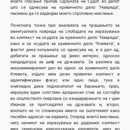
моето гласање против Одлуката на Судот во делот
што се однесува на кривичното дело “Навреда“,
писмено да го издвојам моето спротивно мислење.
Почетната точка при анализата на прашањето за
евентуалната повреда на слободата на изразување
во контекст на осудата за крвичното дело “Навреда“,
како и за осудата за кривичното дело “Клевета“, е
фактот дека колумната се однесува на, и е дел од,
дебатата за прашање од јавен интерес, односно
кандидатура за шеф на државата. За разлика од
инкриминираниот дел во однос на кривичното дело
Клевета, којшто има јасен приватен контекст и
идентификуван фокус кон едно лице, тука е
очигледно дека подносителот на барањето, прво,
изразува еден сопствен вредносен став за состојба
во општеството поврзана со кандидирањето на г-дин
Иванов за претседател на државата и, второ,
воопшто не го споменува името на оштетениот како
посебен адресат на изјавата. Според моето мислење,
ниту начинот на изразување во дадениот контекст
има генерални навредувачки квалитети, ниту во