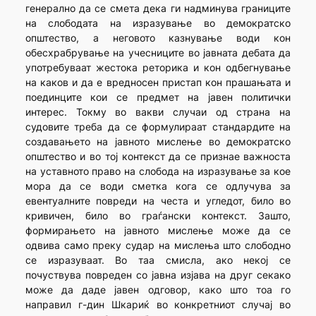
генерално да се смета дека ги надминува границите
на слободата на изразување во демократско
општество, а неговото казнување води кон
обесхрабрување на учесниците во јавната дебата да
употребуваат жестока реторика и кон одбегнување
на каков и да е вредносен пристап кон прашањата и
поединците кои се предмет на јавен политички
интерес. Токму во вакви случаи од страна на
судовите треба да се формулираат стандардите на
создавањето на јавното мислење во демократско
општество и во тој контекст да се признае важноста
на уставното право на слобода на изразување за кое
мора да се води сметка кога се одлучува за
евентуалните повреди на честа и угледот, било во
кривичен, било во граѓански контекст. Зашто,
формирањето на јавното мислење може да се
одвива само преку судар на мислења што слободно
се изразуваат. Во таа смисла, ако некој се
почуствува повреден со јавна изјава на друг секако
може да даде јавен одговор, како што тоа го
направил г-дин Шкариќ во конкретниот случај во