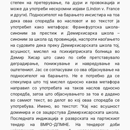
степен на претерување, па дури и провокација и
може да употреби нескромни изјави (Lindon v. France
и други). Подносителот на барањето инсистира на тоа
дека оваа споредба во насловот и во текстот ја
употребил како метафора: Франкфуртска школа-
синоним за престиж и Демирхисарка школа –
синоним за школа од провинција, наспроти наоѓањето
на судовите дека преку Демирхисарската школа тој,
всушност, мислел на психијатриската болница во
Демир Хисар што само по себе претставувало
деградирање, понижување и навредување на
оштетениот. Јас се согласувам со ова објаснување на
подносителот на барањето. Не е потребно да се
спекулира што тој мислел односно каква метафора
направил со употребата на таков наслов односно
споредба, затоа што објаснувањето за тоа е дадено
во самиот текст, во делот во кој оваа споредба се
употребува. Имено, во текстот: “Кај нас всушност
доминира и се зацврстува Демирхисарската школа.
Последната индикација е разврската на партискиот
тендер на ВМРО-ДПМНЕ. На тендерот доби