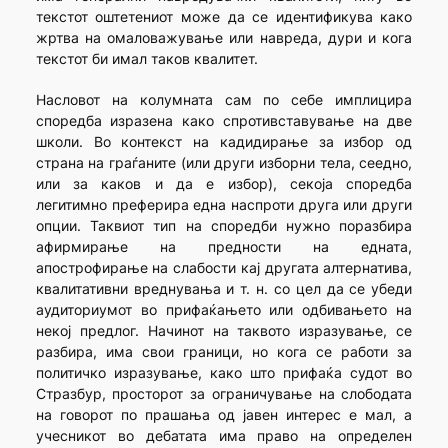
текстот оштетениот може да се идентификува како
жртва на омаловажување или навреда, дури и кога
текстот би имал таков квалитет.
Насловот на колумната сам по себе имплицира
споредба изразена како спротивставување на две
школи. Во контекст на кадидирање за избор од
страна на граѓаните (или други изборни тела, сеедно,
или за каков и да е избор), секоја споредба
легитимно преферира една наспроти друга или други
опции. Таквиот тип на споредби нужно поразбира
афирмирање на предности на едната,
апострофирање на слабости кај другата алтернатива,
квалитативни вреднувања и т. н. со цел да се убеди
аудиториумот во прифаќањето или одбивањето на
некој предлог. Начинот на таквото изразување, се
разбира, има свои граници, но кога се работи за
политичко изразување, како што прифаќа судот во
Стразбур, просторот за ограничување на слободата
на говорот по прашања од јавен интерес е мал, а
учесникот во дебатата има право на определен