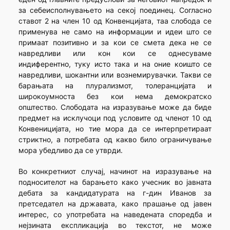
за себеисполнувањето на секој поединец. Согласно
ставот 2 на член 10 од Конвенцијата, таа слобода се
применува не само на информации и идеи што се
примаат позитивно и за кои се смета дека не се
навредливи или кон кои се однесуваме
индиферентно, туку исто така и на оние коишто се
навредливи, шокантни или вознемирувачки. Такви се
барањата на плурализмот, толеранцијата и
широкоумноста без кои нема демократско
општество. Слободата на изразување може да биде
предмет на исклучоци под условите од членот 10 од
Конвеницијата, но тие мора да се интерпретираат
стриктно, а потребата од какво било ограничување
мора убедливо да се утврди.
Во конкретниот случај, начинот на изразување на
подносителот на барањето како учесник во јавната
дебата за кандидатурата на г-дин Иванов за
претседател на државата, како прашање од јавен
интерес, со употребата на наведената споредба и
нејзината експликација во текстот, не може