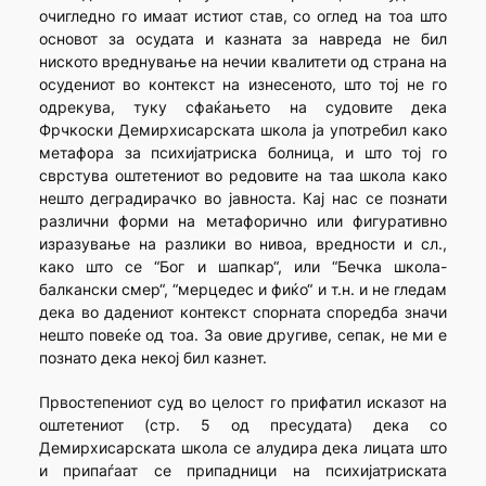
очигледно го имаат истиот став, со оглед на тоа што
основот за осудата и казната за навреда не бил
ниското вреднување на нечии квалитети од страна на
осудениот во контекст на изнесеното, што тој не го
одрекува, туку сфаќањето на судовите дека
Фрчкоски Демирхисарската школа ја употребил како
метафора за психијатриска болница, и што тој го
сврстува оштетениот во редовите на таа школа како
нешто деградирачко во јавноста. Кај нас се познати
различни форми на метафорично или фигуративно
изразување на разлики во нивоа, вредности и сл.,
како што се “Бог и шапкар“, или “Бечка школа-
балкански смер“, “мерцедес и фиќо“ и т.н. и не гледам
дека во дадениот контекст спорната споредба значи
нешто повеќе од тоа. За овие другиве, сепак, не ми е
познато дека некој бил казнет.
Првостепениот суд во целост го прифатил исказот на
оштетениот (стр. 5 од пресудата) дека со
Демирхисарската школа се алудира дека лицата што
и припаѓаат се припадници на психијатриската