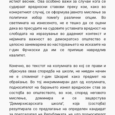
истиот весник. Ова особено важи за случаи кога се
судираат вредносни ставови преку кои, како во
конкретниот случај, се оформува јавното мислење за
политички избор помеѓу различни опции. Во
светлината на изнесеното, не е тешко да се оцени
дека во пресудите на судовите уставната вредност на
слободата на изразување во дадениот контекст и
нејзината важност во демократско општество е
целосно занемарена во настојувањето на исказите на
г-дин Фрчкоски да им се припише навредлив
квалитет.
Конечно, во текстот на колумната во кој се прави и
објаснува оваа споредба на школи, не ниеден начин
не е споменат г-дин Шкариќ како предмет на
обраќање. Во тој инкриминиран дел од колумната,
подносителот на барањето изнел вредносен став за
состојба во општеството, во кое, според неговото
мислење, доминира и се зацврстува
“Демирхисарската школа“, која (состојба)
резултирала со предлагање на определен кандидат
за претседател на Републиката, на што подносителот