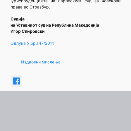
јуриспруденцијата на Европскиот суд за човекови
права во Стразбур.
Судија
на Уставниот суд на Република Македонија
Игор Спировски
Одлука У.бр.147/2011
Издвоени мислења