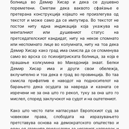
болница во Демир Хисар и дека се душевно
пореметени. Сметам дека ваквото сфаќање е
претерана конструкција којашто не произлегува од
текстот и може само да се импутира. Во текстот не
постои ниту една индикација која укажува на
менталниот или душевниот статус на
претседателскиот кандидат, ниту на некое спомнато
или неспомнато лице во колумната, ниту на тоа дека
Демир Хисар како град има смисла да се споменува
само во врска со психијатриската болница, за која е
прашање колкумина во Македонија знаат. Белки
Демир Хисар има и други свои обележја,
вклучително и тоа дека е град во провинција. Во таа
смисла прифатлив е наводот на подносителот на
барањето дека осудата за навреда и казната се
изречени не за она што го рекол, туку за она што го
мислел, според заклучокот на судот и на оштетениот.
Како што често пати нагласувал Европскиот суд за
човекови права, слободата на изразувањето
претставува основа на демократското општество и
еден од главните предуслови за неговиот напредок и