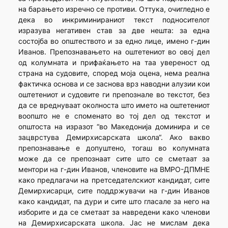
на барањето изречно се противи. Оттука, очигледно е
дека во инкриминираниот текст подносителот
изразува негативен став за две нешта: за една
состојба во општеството и за едно лице, имено г-дин
Иванов. Препознавањето на оштетениот во овој дел
од колумната и прифаќањето на таа увереност од
страна на судовите, според моја оцена, нема реална
фактичка основа и се заснова врз наводни алузии кои
оштетениот и судовите ги препознале во текстот, без
да се вреднуваат околноста што името на оштетениот
воопшто не е споменато во тој дел од текстот и
општоста на изразот “во Македонија доминира и се
зацврстува Демирхисарската школа“. Ако вакво
препознавање е допуштено, тогаш во колумната
може да се препознаат сите што се сметаат за
ментори на г-дин Иванов, членовите на ВМРО-ДПМНЕ
како предлагачи на претседателскиот кандидат, сите
Демирхисарци, сите поддржувачи на г-дин Иванов
како кандидат, па дури и сите што гласале за него на
изборите и да се сметаат за навредени како членови
на Демирхисарската школа. Јас не мислам дека