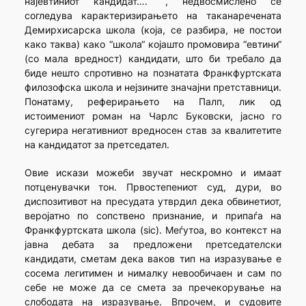
најевтиниот кандидат…. “, недвосмислено се
согледува карактеризирањето на таканаречената
Демирхисарска школа (која, се разбира, не постои
како таква) како “школа“ којашто промовира “евтини“
(со мала вредност) кандидати, што би требало да
биде нешто спротивно на познатата Франкфуртската
филозофска школа и нејзините значајни претставници.
Понатаму, реферирањето на Палп, лик од
истоимениот роман на Чарлс Буковски, јасно го
сугерира негативниот вредносен став за квалитетите
на кандидатот за претседател.
Овие искази можеби звучат нескромно и имаат
потценувачки тон. Првостепениот суд, дури, во
диспозитивот на пресудата утврдил дека обвинетиот,
веројатно по сопствено признание, и припаѓа на
Франкфуртската школа (sic). Меѓутоа, во контекст на
јавна дебата за предложени претседателски
кандидати, сметам дека ваков тип на изразување е
сосема легитимен и нималку невообичаен и сам по
себе не може да се смета за пречекорување на
слободата на изразување. Впрочем, и судовите