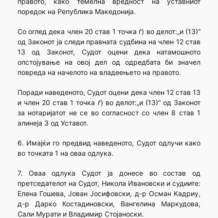
правото, како темелна вредност на уставниот
поредок на Република Македонија.
Со оглед дека член 20 став 1 точка ѓ) во делот:„и (13)“
од Законот ја следи правната судбина на член 12 став
13 од Законот, Судот оцени дека натамошното
опстојување на овој дел од одредбата би значел
повреда на начелото на владеењето на правото.
Поради наведеното, Судот оцени дека член 12 став 13
и член 20 став 1 точка ѓ) во делот:„и (13)“ од Законот
за нотаријатот не се во согласност со член 8 став 1
алинеја 3 од Уставот.
6. Имајќи го предвид наведеното, Судот одлучи како
во точката 1 на оваа одлука.
7. Оваа одлука Судот ја донесе во состав од
претседателот на Судот, Никола Ивановски и судиите:
Елена Гошева, Јован Јосифовски, д-р Осман Кадриу,
д-р Дарко Костадиновски, Вангелина Маркудова,
Сали Мурати и Владимир Стојаноски.