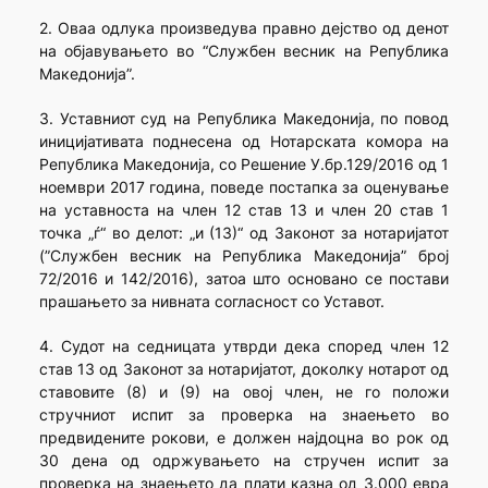
2. Оваа одлука произведува правно дејство од денот
на објавувањето во “Службен весник на Република
Македонија”.
3. Уставниот суд на Република Македонија, по повод
иницијативата поднесена од Нотарската комора на
Република Македонија, со Решение У.бр.129/2016 од 1
ноември 2017 година, поведе постапка за оценување
на уставноста на член 12 став 13 и член 20 став 1
точка „ѓ“ во делот: „и (13)“ од Законот за нотаријатот
(”Службен весник на Република Македонија” број
72/2016 и 142/2016), затоа што основано се постави
прашањето за нивната согласност со Уставот.
4. Судот на седницата утврди дека според член 12
став 13 од Законот за нотаријатот, доколку нотарот од
ставовите (8) и (9) на овој член, не го положи
стручниот испит за проверка на знаењето во
предвидените рокови, е должен најдоцна во рок од
30 дена од одржувањето на стручен испит за
проверка на знаењето да плати казна од 3.000 евра