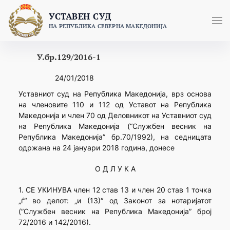
Skip
УСТАВЕН СУД
to
НА РЕПУБЛИКА СЕВЕРНА МАКЕДОНИЈА
content
У.бр.129/2016-1
24/01/2018
Уставниот суд на Република Македонија, врз основа
на членовите 110 и 112 од Уставот на Република
Македонија и член 70 од Деловникот на Уставниот суд
на Република Македонија (“Службен весник на
Република Македонија” бр.70/1992), на седницата
одржана на 24 јануари 2018 година, донесе
О Д Л У К А
1. СЕ УКИНУВА член 12 став 13 и член 20 став 1 точка
„ѓ“ во делот: „и (13)“ од Законот за нотаријатот
(”Службен весник на Република Македонија” број
72/2016 и 142/2016).