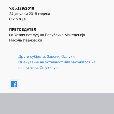
У.бр.129/2016
24 јануари 2018 година
С к о п ј е
ПРЕТСЕДАТЕЛ
на Уставниот суд на Република Македонија
Никола Ивановски
Други субјекти
, 
Закони
, 
Одлуки
, 
Оценување на уставност или законитост на
општи акти
, 
Се укинува