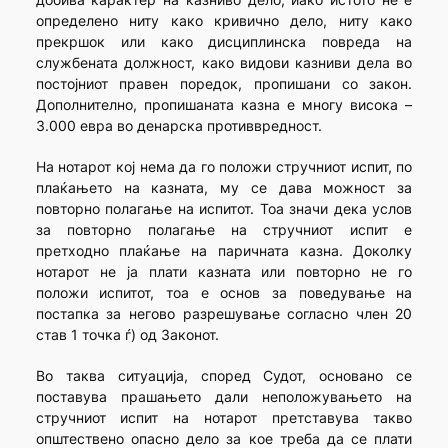
определено ниту како кривично дело, ниту како
прекршок или како дисциплинска повреда на
службената должност, како видови казниви дела во
постојниот правен поредок, пропишани со закон.
Дополнително, пропишаната казна е многу висока –
3.000 евра во денарска противвредност.
На нотарот кој нема да го положи стручниот испит, по
плаќањето на казната, му се дава можност за
повторно полагање на испитот. Тоа значи дека услов
за повторно полагање на стручниот испит е
претходно плаќање на паричната казна. Доколку
нотарот не ја плати казната или повторно не го
положи испитот, тоа е основ за поведување на
постапка за негово разрешување согласно член 20
став 1 точка ѓ) од Законот.
Во таква ситуација, според Судот, основано се
поставува прашањето дали неположувањето на
стручниот испит на нотарот претставува такво
општествено опасно дело за кое треба да се плати