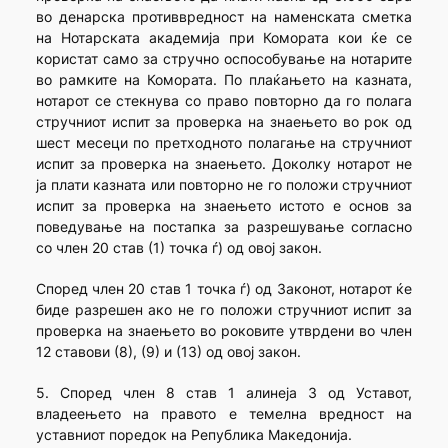
во денарска противвредност на наменската сметка
на Нотарската академија при Комората кои ќе се
користат само за стручно оспособување на нотарите
во рамките на Комората. По плаќањето на казната,
нотарот се стекнува со право повторно да го полага
стручниот испит за проверка на знаењето во рок од
шест месеци по претходното полагање на стручниот
испит за проверка на знаењето. Доколку нотарот не
ја плати казната или повторно не го положи стручниот
испит за проверка на знаењето истото е основ за
поведување на постапка за разрешување согласно
со член 20 став (1) точка ѓ) од овој закон.
Според член 20 став 1 точка ѓ) од Законот, нотарот ќе
биде разрешен ако не го положи стручниот испит за
проверка на знаењето во роковите утврдени во член
12 ставови (8), (9) и (13) од овој закон.
5. Според член 8 став 1 алинеја 3 од Уставот,
владеењето на правото е темелна вредност на
уставниот поредок на Република Македонија.