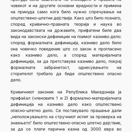
човекот и на другите основни вредности и примена
на принуда само кога било нужно спречување на
општествено-штетни дејствија. Како што било познато,
според кривично-правната теорија и наука во
законодавствата на државите, прифатени биле два
вида на законски дефиниции на поимот казниво дело:
според формалната дефиниција, казниво дело било
она човечко поведение што со закон е прогласено
како казниво дело, а според материјалната
дефиниција, за да претставува казниво дело, покрај
формалната забранетост, однесувањето на
сторителот требало да биде општествено опасно
дело.
Кривичниот законик на Република Македонија ја
прифаќал (членовите 1 и 2) формално-материјалната
дефиниција на казниво дело како општествено
опасно-штетно дело. Се поставувало прашање дали
„неположувањето на стручниот испит за проверка на
знаењето“ било општествено-опасно штетно дејствие,
за да се плати парична казна од 3000 евра во