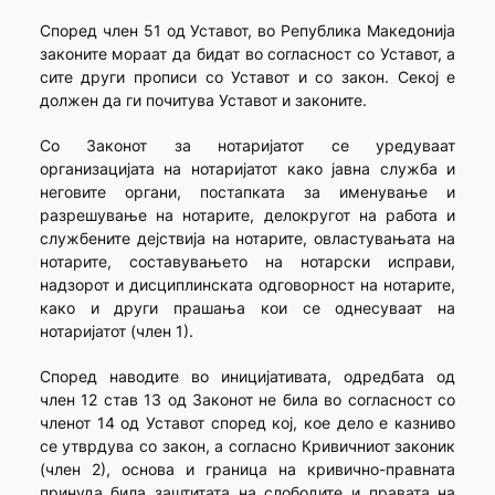
Според член 51 од Уставот, во Република Македонија
законите мораат да бидат во согласност со Уставот, а
сите други прописи со Уставот и со закон. Секој е
должен да ги почитува Уставот и законите.
Со Законот за нотаријатот се уредуваат
организацијата на нотаријатот како јавна служба и
неговите органи, постапката за именување и
разрешување на нотарите, делокругот на работа и
службените дејствија на нотарите, овластувањата на
нотарите, составувањето на нотарски исправи,
надзорот и дисциплинската одговорност на нотарите,
како и други прашања кои се однесуваат на
нотаријатот (член 1).
Според наводите во иницијативата, одредбата од
член 12 став 13 од Законот не била во согласност со
членот 14 од Уставот според кој, кое дело е казниво
се утврдува со закон, а согласно Кривичниот законик
(член 2), основа и граница на кривично-правната
принуда била заштитата на слободите и правата на