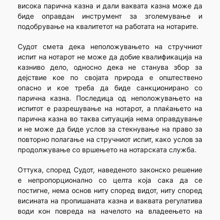
висока парична казна и дали ваквата казна може да
биде оправдан инструмент за зголемување и
подобрување на квалитетот на работата на нотарите.
Судот смета дека неположувањето на стручниот
испит на нотарот не може да добие квалификација на
казниво дело, односно дека не станува збор за
дејствие кое по својата природа е општествено
опасно и кое треба да биде санкционирано со
парична казна. Последица од неположувањето на
испитот е разрешување на нотарот, а плаќањето на
парична казна во таква ситуација нема оправдување
и не може да биде услов за стекнување на право за
повторно полагање на стручниот испит, како услов за
продолжување со вршењето на нотарската служба.
Оттука, според Судот, наведеното законско решение
е непропорционално со целта која сака да се
постигне, нема основ ниту според видот, ниту според
висината на пропишаната казна и ваквата регулатива
води кон повреда на начелото на владеењето на