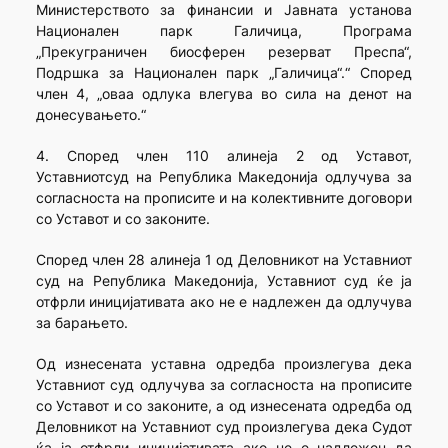
Министерството за финансии и Јавната установа
Национален парк Галичица, Програма
„Прекуграничен биосферен резерват Преспа“,
Подршка за Национален парк „Галичица“.“ Според
член 4, „оваа одлука влегува во сила на денот на
донесувањето.“
4. Според член 110 алинеја 2 од Уставот,
Уставниотсуд на Република Македонија одлучува за
согласноста на прописите и на колективните договори
со Уставот и со законите.
Според член 28 алинеја 1 од Деловникот на Уставниот
суд на Република Македонија, Уставниот суд ќе ја
отфрли иницијативата ако не е надлежен да одлучува
за барањето.
Од изнесената уставна одредба произлегува дека
Уставниот суд одлучува за согласноста на прописите
со Уставот и со законите, а од изнесената одредба од
Деловникот на Уставниот суд произлегува дека Судот
ќа ја отфрли иницијативата ако не е надлежен да