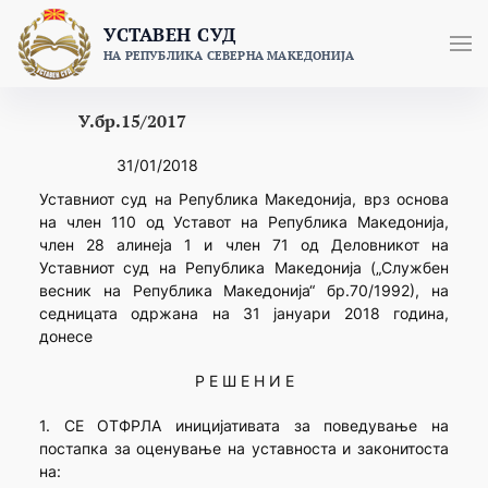
Skip
УСТАВЕН СУД
to
НА РЕПУБЛИКА СЕВЕРНА МАКЕДОНИЈА
content
У.бр.15/2017
31/01/2018
Уставниот суд на Република Македонија, врз основа
на член 110 од Уставот на Република Македонија,
член 28 алинеја 1 и член 71 од Деловникот на
Уставниот суд на Република Македонија („Службен
весник на Република Македонија“ бр.70/1992), на
седницата одржана на 31 јануари 2018 година,
донесе
Р Е Ш Е Н И Е
1. СЕ ОТФРЛА иницијативата за поведување на
постапка за оценување на уставноста и законитоста
на: