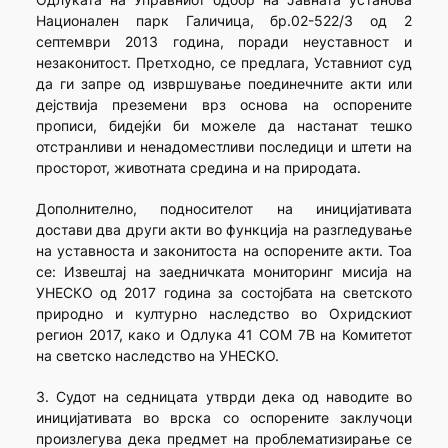
Национален парк Галичица, бр.02-522/3 од 2
септември 2013 година, поради неуставност и
незаконитост. Претходно, се предлага, Уставниот суд
да ги запре од извршување поединечните акти или
дејствија преземени врз основа на оспорените
прописи, бидејќи би можеле да настанат тешко
отстранливи и ненадоместливи последици и штети на
просторот, животната средина и на природата.
Дополнително, подносителот на иницијативата
достави два други акти во функција на разгледување
на уставноста и законитоста на оспорените акти. Тоа
се: Извештај на заедничката мониторинг мисија на
УНЕСКО од 2017 година за состојбата на светското
природно и културно наследство во Охридскиот
регион 2017, како и Одлука 41 COM 7B на Комитетот
на светско наследство на УНЕСКО.
3. Судот на седницата утврди дека од наводите во
иницијативата во врска со оспорените заклучоци
произлегува дека предмет на проблематизирање се