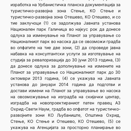
изработка на Урбанистичка планска документација за
туристичко-развојна зона Стење, КО Стење и
туристичко-развојна зона Отешево, КО Отешево, и со
тие заклучоци (1) се задолжува Јавната установа
Национален парк Галичица во најкус рок да донесе
одлука за изменување на Планот за управување со
Националниот парк во насока да се овозможи градба
во опфатите на тие две зони, (2) да спроведе јавна
набавка на консултантски услуги за изготвување на
студија за ревалоризација до 30 јуни 2013 година, (3)
да донесе одлука за дополнување на измените на
Планот за управување со Националниот парк до 30
октомври 2013 година, (4) се укажува на Јавната
установа до јануари 2014 година да подготви и
достави измени на Планот за управување во насока
на овозможување на изградба на скијачки центар,
изградба на новопроектираниот патен правец А3
Охрид-Свети Наум, градба во опфатот на туристичко-
развојните зони КО Љубаниште, Општина Охрид,
Стење, КО Стење и Отешево, КО Отешево, (5) се
укажува на Агенцијата за просторно планирање во