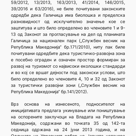
59/2012, 13/2013, 163/2013, 41/2014, 146/2015,
39/2016 и 63/2016), не биле почитувани законските
одредби дека Галичица има биолошка и пределска
разновидност од исклучително значење кое се
заштитува и што било определено во членовите 1 и 9-
13 од Законот за прогласување на дел од планината
Галичица за национален парк („Службен весник на
Република Македонија“ бр.171/2010), ниту пак биле
почитувани одредбите дека туристичко-развојна зона
е посебно ограден и означен простор формиран за
развој на туризмот со највисоки еколошки стандарди
и во кој се вршат дејности под законски услови, што
било определено во членовите 4, 10 и 32 од Законот
за туристички развојни зони („Службен весник на
Република Македонија“ бр.141/2012).
Врз основа на изнесеното, подносителот на
иницијативата предлага укинување или поништување
на оспорените заклучоци на Владата на Република
Македонија, содржани во точката 35 од 142-та
седница одржана на 24 јуни 2013 година, и на
Одлуката на Управниот одбор на Јавната установа