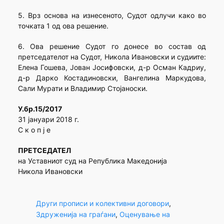
5. Врз основа на изнесеното, Судот одлучи како во
точката 1 од ова решение.
6. Ова решение Судот го донесе во состав од
претседателот на Судот, Никола Ивановски и судиите:
Елена Гошева, Јован Јосифовски, д-р Осман Кадриу,
д-р Дарко Костадиновски, Вангелина Маркудова,
Сали Мурати и Владимир Стојаноски.
У.бр.15/2017
31 јануари 2018 г.
С к о п ј е
ПРЕТСЕДАТЕЛ
на Уставниот суд на Република Македонија
Никола Ивановски
Други прописи и колективни договори
, 
Здруженија на граѓани
, 
Оценување на