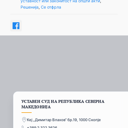
уставност или законитост на општи акти
, 
Решенија
, 
Се отфрла
УСТАВЕН СУД НА РЕПУБЛИКА СЕВЕРНА
МАКЕДОНИЈА
Кеј „Димитар Влахов“ бр.19, 1000 Скопје
+389 2 322 3626