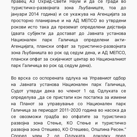
правец А3 Охрид-Свети Наум и да се гради во
туристичко-развојната зона Љубаниште, тоа до
јануари 2014 година) и се укажува на Агенцијата за
просторно планирање и на АД МЕПСО во утврдени
рокови исто така да преземат определени дејствија
(двата субјекти да достават до Јавната установа
Национален парк Галичица определени акти-
Агенцијата, плански опфат за туристичко-развојната
зона Љубаништа во рок од седум дена, и АД МЕПСО,
плански опфат за скијачкиот центар во Националниот
парк Галичица во рок од седум дена).
Во врска со оспорената одлука на Управниот одбор
на Јавната установа Национален парк Галичица,
Судот утврди дека во членот 1 од Одлуката се
определува „да се пристапи кон постапка за измени
на Планот за управување со Национален парк
Галичица за периодот 2011-2020 година во насока да
се овозможи градба во опфатите за туристичко
развојна зона Стење, КО Стење и туристичко
развојна зона Отешево, КО Отешево, Општина Ресен.“
Според член 2 од Одлуката, „доколку пред