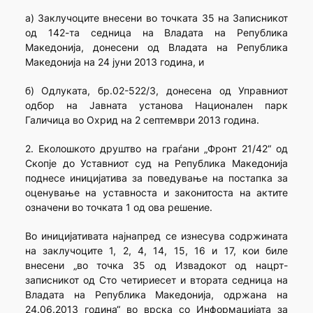
а) Заклучоците внесени во точката 35 на Записникот
од 142-та седница на Владата на Република
Македонија, донесени од Владата на Република
Македонија на 24 јуни 2013 година, и
б) Одлуката, бр.02-522/3, донесена од Управниот
одбор на Јавната установа Национален парк
Галичица во Охрид на 2 септември 2013 година.
2. Еколошкото друштво на граѓани „Фронт 21/42“ од
Скопје до Уставниот суд на Република Македонија
поднесе иницијатива за поведување на постапка за
оценување на уставноста и законитоста на актите
означени во точката 1 од ова решение.
Во иницијативата најнапред се изнесува содржината
на заклучоците 1, 2, 4, 14, 15, 16 и 17, кои биле
внесени „во точка 35 од Извадокот од нацрт-
записникот од Сто четириесет и втората седница на
Владата на Република Македонија, одржана на
24.06.2013 година“ во врска со Информацијата за