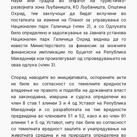
Наум или градба во опфатот на туристичко-
развојната зона Љубаништа, КО Љубаништа, Општина
Охрид, тие заклучоци да бидат вклучени во
постапката за измени на Планот за управување со
Национален парк Галичица (член 2), а со Одлуката
било определено и задолжување за Јавната установа
Национален парк Галичица Охрид веднаш да го
извести Министерството за финансии за можните
финансиски импликации по Буџетот на Република
Македонија кои произлегуваат од спроведувањето на
оваа одлука (член 3).
Според наводите во иницијативата, оспорените акти
не биле во согласност со темелните вредности
владеење на правото и поделба на државната власт
на законодавна, извршна и судска определени во
член 8 став 1 алинеи 3 и 4 од Уставот на Република
Македонија и со разработката на тие вредности
предвидена во членовите 51 и 52, како и во член 91
алинеи 1 и 5 од Уставот, ниту пак биле во согласност
со темелната вредност заштита и унапредување на
животната средина и на природата определена во