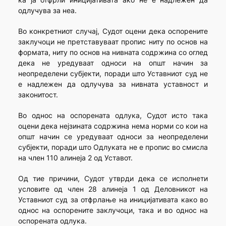
одлучува за неа.
Во конкретниот случај, Судот оцени дека оспорените
заклучоци не претставуваат пропис ниту по основ на
формата, ниту по основ на нивната содржина со оглед
дека не уредуваат односи на општ начин за
неопределени субјекти, поради што Уставниот суд не
е надлежен да одлучува за нивната уставност и
законитост.
Во однос на оспорената одлука, Судот исто така
оцени дека нејзината содржина нема норми со кои на
општ начин се уредуваат односи за неопределени
субјекти, поради што Одлуката не е пропис во смисла
на член 110 алинеја 2 од Уставот.
Од тие причини, Судот утврди дека се исполнети
условите од член 28 алинеја 1 од Деловникот на
Уставниот суд за отфрлање на иницијативата како во
однос на оспорените заклучоци, така и во однос на
оспорената одлука.