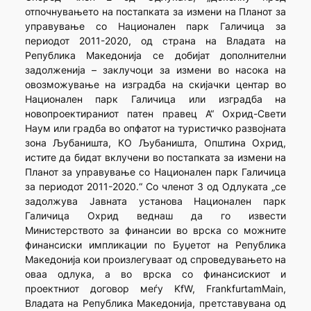
отпочнувањето на постапката за измени на Планот за
управување со Национален парк Галичица за
периодот 2011-2020, од страна на Владата на
Република Македонија се добијат дополнителни
задолженија – заклучоци за измени во насока на
овозможување на изградба на скијачки центар во
Национален парк Галичица или изградба на
новопроектираниот патен правец А“ Охрид-Свети
Наум или градба во опфатот на туристичко развојната
зона Љубаништа, КО Љубаништа, Општина Охрид,
истите да бидат вклучени во постапката за измени на
Планот за управување со Национален парк Галичица
за периодот 2011-2020.“ Со членот 3 од Одлуката „се
задолжува Јавната установа Национален парк
Галичица Охрид веднаш да го извести
Министерството за финансии во врска со можните
финансиски импликации по Буџетот на Република
Македонија кои произлегуваат од спроведувањето на
оваа одлука, а во врска со финансискиот и
проектниот договор меѓу KfW, FrankfurtamMain,
Владата на Република Македонија, претставувана од