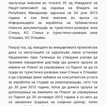
заклучоци внесени во точката 35 од Извадокот на
Нацрт-записникот од седница на Владата на
Република Македонија одржана на 24 јуни 2013
година и кои биле внесени во врска со
Информацијата за изработка на Урбанистичка
планска документација за туристичко-развојна зона
Стење, КО Стење и туристичко-развојна зона
Отешево, КО Отешево.
Покрај тоа, од наводите во иницијативата произлегува
дека со заклучоците се задолжува Јавна установа
Национален парк Галичица во утврдени рокови да
преземе определени дејствија (да донесе одлука за
измена на Планот за управување со Паркот за да се
гради во туристичко-развојни зони Стење и Отешево
и да спроведе јавна набавка на консултантски услуги
за изработка на студија за ревалоризација, сето тоа
до 30 јуни 2013 година, потоа да донесе одлука за
дополнување на измените на Планот за управување
со Паркот до 30 октомври 2013 година и со него да
се овозможи градење на скијачки центар, патен