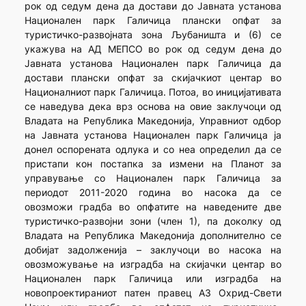
рок од седум дена да достави до Јавната установа
Национален парк Галичица плански опфат за
туристичко-развојната зона Љубаништа и (6) се
укажува на АД МЕПСО во рок од седум дена до
Јавната установа Национален парк Галичица да
достави плански опфат за скијачкиот центар во
Националниот парк Галичица. Потоа, во иницијативата
се наведува дека врз основа на овие заклучоци од
Владата на Република Македонија, Управниот одбор
на Јавната установа Национален парк Галичица ја
донел оспорената одлука и со неа определил да се
пристапи кон постапка за измени на Планот за
управување со Национален парк Галичица за
периодот 2011-2020 година во насока да се
овозможи градба во опфатите на наведените две
туристичко-развојни зони (член 1), па доколку од
Владата на Република Македонија дополнително се
добијат задолженија – заклучоци во насока на
овозможување на изградба на скијачки центар во
Национален парк Галичица или изградба на
новопроектираниот патен правец А3 Охрид-Свети