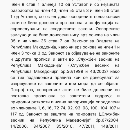
член 8 став 1 алинеја 10 од Уставот и со нејзината
разработка во член 43, член 55 став 3 и член 56 став
1 од Уставот, со оглед дека оспорените подзаконски
акти не биле донесени врз основа и во функција на
спроведување на соодветните закони. Оспорените
заклучоци не биле донесени ниту врз основа на член
35 и на член 36 став 7 од Законот за Владата на
Република Македонија, како ни врз основа на член 1 и
член 3 точка 3 од Законот за објавување на законите
и другите прописи и акти во „Службен весник на
Република Македонија“ („Службен весник на
Република Македонија“ бр.56/1999 и 43/2002) иако
се тие подзаконски правила кои се донесуваат за
извршување на законите и кои мора да се објават.
Покрај тоа, оспорените акти не биле донесени во
постапка пропишана за заштитени подрачја и
природни реткости и нивна валоризација определени
во членовите 1, 6, 16, 72-74, 92, 93, 98, 100, 104-107 и
117 од Законот за заштита на природата („Службен
весник на Република Македонија“ бр.67/2004,
14/2006, 84/2007, 35/2010, 47/2011, 148/2011,