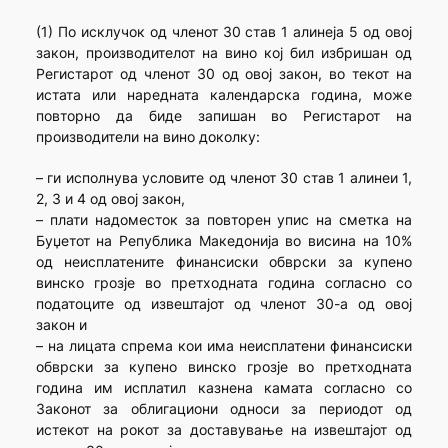
(1) По исклучок од членот 30 став 1 алинеја 5 од овој
закон, производителот на вино кој бил избришан од
Регистарот од членот 30 од овој закон, во текот на
истата или наредната календарска година, може
повторно да биде запишан во Регистарот на
производители на вино доколку:
– ги исполнува условите од членот 30 став 1 алинеи 1,
2, 3 и 4 од овој закон,
– плати надоместок за повторен упис на сметка на
Буџетот на Република Македонија во висина на 10%
од неисплатените финансиски обврски за купено
винско грозје во претходната година согласно со
податоците од извештајот од членот 30-а од овој
закон и
– на лицата спрема кои има неисплатени финансиски
обврски за купено винско грозје во претходната
година им исплатил казнена камата согласно со
Законот за облигациони односи за периодот од
истекот на рокот за доставување на извештајот од