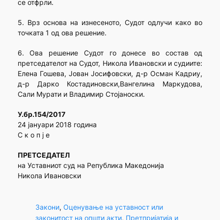
се отфрли.
5. Врз основа на изнесеното, Судот одлучи како во
точката 1 од ова решение.
6. Ова решение Судот го донесе во состав од
претседателот на Судот, Никола Ивановски и судиите:
Елена Гошева, Јован Јосифовски, д-р Осман Кадриу,
д-р Дарко Костадиновски,Вангелина Маркудова,
Сали Мурати и Владимир Стојаноски.
У.бр.154/2017
24 јануари 2018 година
С к о п ј е
ПРЕТСЕДАТЕЛ
на Уставниот суд на Република Македонија
Никола Ивановски
Закони
, 
Оценување на уставност или
законитост на општи акти
, 
Претпријатија и