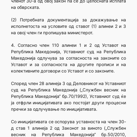
членот 30-а од овој закон па се до целосната исплата
на обврската.
(2) Потребната документација за докажување на
исполнетоста на условите од ставот (1) алинеи 2 и 3
на овој член ги пропишува министерот.
4. Согласно член 110 алинеи 1 и 2 од Уставот на
Република Македонија, Уставниот суд на Република
Македонија одлучува за согласноста на законите со
Уставот и за согласноста на другите прописи и на
колективните договори со Уставот и со законите.
Според член 28 алинеја 3 од Деловникот на Уставниот
суд на Република Македонија („Службен весник на
Република Македонија“ бр.70/1992), Уставниот суд ќе
ја отфрли иницијативата ако постојат други процесни
пречки за одлучување по иницијативата.
Со иницијативата се оспорува уставноста на член 30-
д став 1 алинеја 2 од Законот за виното („Службен
весник на Република Македонија“ бр.50/2010,