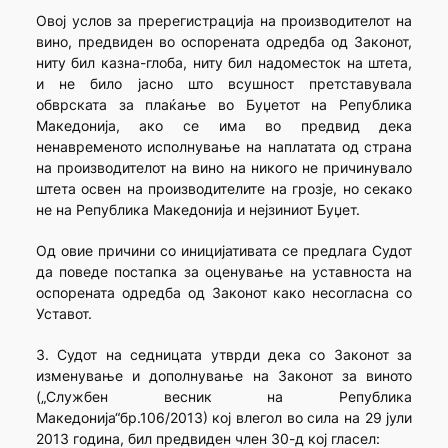
Овој услов за пререгистрација на производителот на
вино, предвиден во оспорената одредба од Законот,
ниту бил казна-глоба, ниту бил надоместок на штета,
и не било јасно што всушност претставувала
обврската за плаќање во Буџетот на Република
Македонија, ако се има во предвид дека
ненавременото исполнување на наплатата од страна
на производителот на вино на никого не причинувало
штета освен на производителите на грозје, но секако
не на Република Македонија и нејзиниот Буџет.
Од овие причини со иницијативата се предлага Судот
да поведе постапка за оценување на уставноста на
оспорената одредба од Законот како несогласна со
Уставот.
3. Судот на седницата утврди дека со Законот за
изменување и дополнување на Законот за виното
(„Службен весник на Република
Македонија“бр.106/2013) кој влегол во сила на 29 јули
2013 година, бил предвиден член 30-д кој гласел: