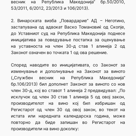
весник на Република Македонија“ бр.50/2010,
53/2011, 6/2012, 23/2013 и 106/2013).
2. Винарската визба „Повардарие“ АД – Неготино,
застапувана од адвокат Васко Томановиќ од Скопје,
до Уставниот суд на Република Македонија поднесе
иницијатива за поведување постапка за оценување
на уставноста на член 30-д став 1 алинеја 2 од
Законот означен во точката 1 од ова решение.
Според наводите во иницијативата, со Законот за
изменување и дополнување на Законот за виното
(„Службен весник на Република Македонија“
бр.106/2013) бил дополнет Законот за виното со нов
член 30-д, кој во ставот 1 алинеја 2 предвидувал: „По
исклучок од член 30 став 1 алинеја 5 од овој закон,
производителот на вино кој бил избришан од
Регистарот од член 30 од овој закон, во текот на
истата или наредната календарска година, може
повторно да биде запишан во Регистарот на
производители на вино доколку: