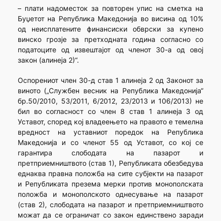
– плати надоместок за повторен упис на сметка на
Буџетот на Република Македонија во висина од 10%
од неисплатените финансиски обврски за купено
винско грозје за претходната година согласно со
податоците од извештајот од членот 30-а од овој
закон (алинеја 2)“.
Оспорениот член 30-д став 1 алинеја 2 од Законот за
виното („Службен весник на Република Македонија“
бр.50/2010, 53/2011, 6/2012, 23/2013 и 106/2013) не
бил во согласност со член 8 став 1 алинеја 3 од
Уставот, според кој владеењето на правото е темелна
вредност на уставниот поредок на Република
Македонија и со членот 55 од Уставот, со кој се
гарантира слободата на пазарот и
претприемништвото (став 1), Републиката обезбедува
еднаква правна положба на сите субјекти на пазарот
и Републиката презема мерки против монополската
положба и монополското однесување на пазарот
(став 2), слободата на пазарот и претприемништвото
можат да се ограничат со закон единствено заради