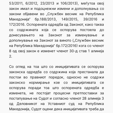
53/2011, 6/2012, 23/2013 и 106/2013), меѓутоа овој
закон имал и подоцнежни измени и дополнувања со
закони објавени во „Службен весник на Република
Македонија“ бр.188/2013, 149/2015, 39/2016 и
172/2016. Оспорената одредба од Законот, како таква
со содржината која се оспорува постоела до
донесувањето на Законот за изменување и
дополнување на Законот за виното („Службен весник
на Република Македонија“ бр.172/2016) кога со членот
8 од овој закон е изменет членот 30-д став 1 алинеја
2.
Со оглед на тоа што со иницијативата се оспорува
законска одредба со содржина која престанала да
постои во правниот поредок, односно не содржи
законско нормирање кое со иницијативата се
оспорува поради тоа што оспорената одредба е
изменета, не постојат процесни претпоставки за
постапување на Судот и согласно членот 28 алинеја 3
од Деловникот на Уставниот суд на Република
Македонија, Судот оцени дека иницијативата треба да