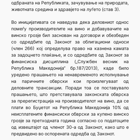
одбраната на Републиката, зачувување на природата,
животната средина и здравјето на луѓето (став 3).
Во иницијативата се наведува дека деловниот однос
помеѓу производителите на вино и добавувачите на
винско грозје бил заснован на договори и обезбеден
со одредбите од Законот за облигациони односи
(член 266) кој определува право на казнена камата
за задоцнето плаќање, и со одредбите од Законот за
финансиска дисциплина („Службен весник на
Република Македонија“ бр.187/2013), каде било
уредено прашањето на ненавременото исполнување
на паричните обврски кои произлегуваат од
деловните трансакции. Поради тоа се поставувало
прашањето, што претставувала законската обврска
за пререгистрација на производителот на вино, да се
плати во Буџетот на Република Македонија 10% од
неисплатените финансиски обврски за купено винско
грозје за претходната година согласно со податоците
од извештајот од членот 30-а од Законот, како што е
предвидено во оспорената одредба од Законот.