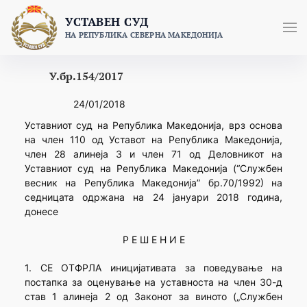
Skip
УСТАВЕН СУД
to
НА РЕПУБЛИКА СЕВЕРНА МАКЕДОНИЈА
content
У.бр.154/2017
24/01/2018
Уставниот суд на Република Македонија, врз основа
на член 110 од Уставот на Република Македонија,
член 28 алинеја 3 и член 71 од Деловникот на
Уставниот суд на Република Македонија (“Службен
весник на Република Македонија” бр.70/1992) на
седницата одржана на 24 јануари 2018 година,
донесе
Р Е Ш Е Н И Е
1. СЕ ОТФРЛА иницијативата за поведување на
постапка за оценување на уставноста на член 30-д
став 1 алинеја 2 од Законот за виното („Службен