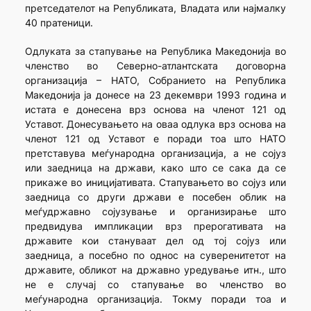
претседателот на Републиката, Владата или најмалку
40 пратеници.
Одлуката за стапување на Република Македонија во
членство во Северно-атлантската договорна
организација – НАТО, Собранието на Република
Македонија ја донесе на 23 декември 1993 година и
истата е донесена врз основа на членот 121 од
Уставот. Донесувањето на оваа одлука врз основа на
членот 121 од Уставот е поради тоа што НАТО
претставува меѓународна организација, а не сојуз
или заедница на држави, како што се сака да се
прикаже во иницијативата. Стапувањето во сојуз или
заедница со други држави е посебен облик на
меѓудржавно сојузување и организирање што
предвидува импликации врз прерогативата на
државите кои стануваат дел од тој сојуз или
заедница, а посебно по однос на суверенитетот на
државите, обликот на државно уредување итн., што
не е случај со стапување во членство во
меѓународна организација. Токму поради тоа и