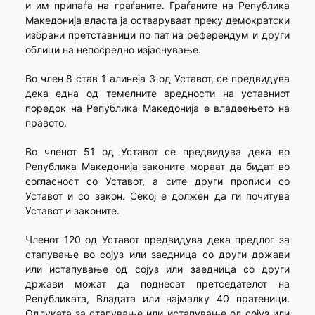
и им припаѓа на граѓаните. Граѓаните на Република
Македонија власта ја остваруваат преку демократски
избрани претставници по пат на референдум и други
облици на непосредно изјаснување.
Во член 8 став 1 алинеја 3 од Уставот, се предвидува
дека една од темелните вредности на уставниот
поредок на Република Македонија е владеењето на
правото.
Во членот 51 од Уставот се предвидува дека во
Република Македонија законите мораат да бидат во
согласност со Уставот, а сите други прописи со
Уставот и со закон. Секој е должен да ги почитува
Уставот и законите.
Членот 120 од Уставот предвидува дека предлог за
стапување во сојуз или заедница со други држави
или истапување од сојуз или заедница со други
држави можат да поднесат претседателот на
Републиката, Владата или најмалку 40 пратеници.
Одлуката за стапување или истапување од сојуз или