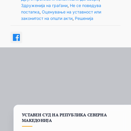
Здруженија на граѓани
, 
Не се поведува
постапка
, 
Оценување на уставност или
законитост на општи акти
, 
Решенија
УСТАВЕН СУД НА РЕПУБЛИКА СЕВЕРНА
МАКЕДОНИЈА