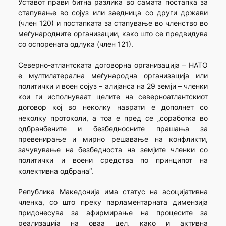
Уставот прави битна разлика во самата постапка за
стапување во сојуз или заедница со други држави
(член 120) и постапката за стапување во членство во
меѓународните организации, како што се предвидува
со оспорената одлука (член 121).
Северно-атлантската договорна организација – НАТО
е мултилатерална меѓународна организација или
политички и воен сојуз – алијанса на 29 земји – членки
кои ги исполнуваат целите на северноатлантскиот
договор кој во неколку наврати е дополнет со
неколку протоколи, а тоа е пред се „соработка во
одбранбените и безбедносните прашања за
превенирање и мирно решавање на конфликти,
зачувување на безбедноста на земјите членки со
политички и воени средства по принципот на
колективна одбрана”.
Република Македонија има статус на асоцијативна
членка, со што преку парламентарната димензија
придонесува за афирмирање на процесите за
реализација на оваа цел, како и активна