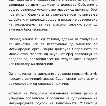
заедница со други држави ја донесува Собранието
со двотретинско мнозинство гласови од вкупниот број
пратеници. Одлуката за стапување или истапување
од сојуз или заедница со други држави е усвоена ако
на референдум за неа гласало мнозинството од
вкупниот број избирачи.
Според членот 121 од Уставот, одлука за стапување
во членство или за истапување од членство во
меѓународни организации донесува Собранието со
мнозинство гласови од вкупниот број пратеници по
предлог од претседателот на Републиката, Владата
или најмалку 40 пратеници.
Од анализата на цитираните уставни норми vis a vis
наводите во иницијативата, Судот оцени дека истите
се неосновани од следниве причини.
Уставот на Република Македонија мошне јасно ја
утврдува постапката и органите за одлучување на
меѓународните односи на Републиката. Уставот ја