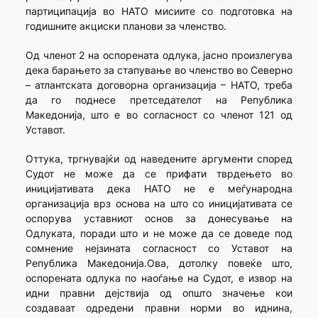
партиципација во НАТО мисиите со подготовка на
годишните акциски планови за членство.
Од членот 2 на оспорената одлука, јасно произлегува
дека барањето за стапување во членство во Северно
– атлантската договорна организација – НАТО, треба
да го поднесе претседателот на Република
Македонија, што е во согласност со членот 121 од
Уставот.
Оттука, тргнувајќи од наведените аргументи според
Судот не може да се прифати тврдењето во
иницијативата дека НАТО не е меѓународна
организација врз основа на што со иницијативата се
оспорува уставниот основ за донесување на
Одлуката, поради што и не може да се доведе под
сомнение нејзината согласност со Уставот на
Република Македонија.Ова, дотолку повеќе што,
оспорената одлука по наоѓање на Судот, е извор на
идни правни дејствија од општо значење кои
создаваат одредени правни норми во иднина,