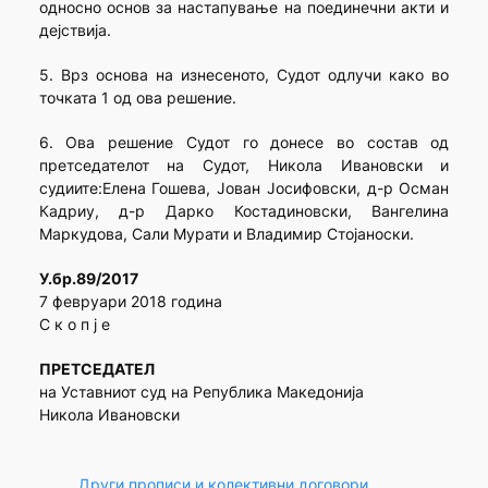
односно основ за настапување на поединечни акти и
дејствија.
5. Врз основа на изнесеното, Судот одлучи како во
точката 1 од ова решение.
6. Ова решение Судот го донесе во состав од
претседателот на Судот, Никола Ивановски и
судиите:Елена Гошева, Јован Јосифовски, д-р Осман
Кадриу, д-р Дарко Костадиновски, Вангелина
Маркудова, Сали Мурати и Владимир Стојаноски.
У.бр.89/2017
7 февруари 2018 година
С к о п ј е
ПРЕТСЕДАТЕЛ
на Уставниот суд на Република Македонија
Никола Ивановски
Други прописи и колективни договори
, 