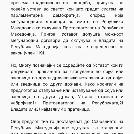
презема традиционалната одредба, присутна во
повеќе устави во светот кои што градат систем на
парламентарна демократија, според која
меѓународните договори во името на Република
Македонија ги склучува Претседателот на Република
Македонија. Притоа, Уставот допушта можност
меѓународни договори да склучува и Владата на
Република Македонија, кога тоа е определено со
закон (член 119).
Но, многу позначајни се одредбите од Уставот кои ги
регулираат прашањата за стапување во сојуз или
заедница со други држави или истапување од сојуз
или заедница со други држави. Како носители на
предлогот за стапување или истапување од сојуз или
заедница со други држав, Уставот стриктно и
набројува:1) Претседателот на Републиката,2)
Владата или3) најмалку 40 пратеници.
Овој предлог тие го доставуваат до Собранието на
Република Македонија кое одлуката за стапување
или истапување од сојуз или заедница со други