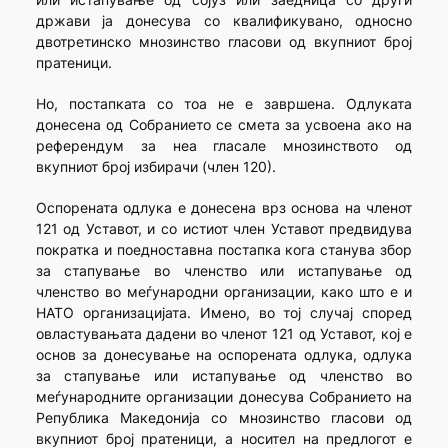
држави ја донесува со квалификувано, односно
двотретинско мнозинство гласови од вкупниот број
пратеници.
Но, постапката со тоа не е завршена. Одлуката
донесена од Собранието се смета за усвоена ако на
референдум за неа гласале мнозинството од
вкупниот број избирачи (член 120).
Оспорената одлука е донесена врз основа на членот
121 од Уставот, и со истиот член Уставот предвидува
пократка и поедноставна постапка кога станува збор
за стапување во членство или истапување од
членство во меѓународни организации, како што е и
НАТО организацијата. Имено, во тој случај според
овластувањата дадени во членот 121 од Уставот, кој е
основ за донесување на оспорената одлука, одлука
за стапување или истапување од членство во
меѓународните организации донесува Собранието на
Република Македонија со мнозинство гласови од
вкупниот број пратеници, а носител на предлогот е