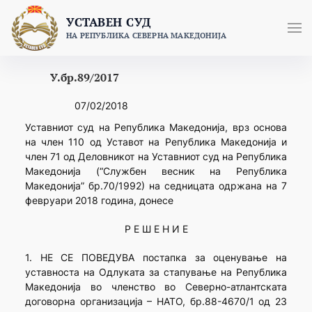
Skip
УСТАВЕН СУД
to
НА РЕПУБЛИКА СЕВЕРНА МАКЕДОНИЈА
content
У.бр.89/2017
07/02/2018
Уставниот суд на Република Македонија, врз основа
на член 110 од Уставот на Република Македонија и
член 71 од Деловникот на Уставниот суд на Република
Македонија (“Службен весник на Република
Македонија” бр.70/1992) на седницата одржана на 7
февруари 2018 година, донесе
Р Е Ш Е Н И Е
1. НЕ СЕ ПОВЕДУВА постапка за оценување на
уставноста на Одлуката за стапување на Република
Македонија во членство во Северно-атлантската
договорна организација – НАТО, бр.88-4670/1 од 23