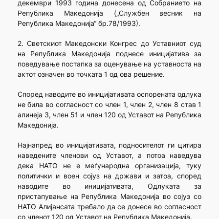
декември 1993 година донесена од Собранието на
Република Македонија („Службен весник на
Република Македонија“ бр.78/1993).
2. Светскиот Македонски Конгрес до Уставниот суд
на Република Македонија поднесе иницијатива за
поведување постапка за оценување на уставноста на
актот означен во точката 1 од ова решение.
Според наводите во иницијативата оспорената одлука
не била во согласност со член 1, член 2, член 8 став 1
алинеја 3, член 51 и член 120 од Уставот на Република
Македонија.
Најнапред во иницијативата, подносителот ги цитира
наведените членови од Уставот, а потоа наведува
дека НАТО не е меѓународна организација, туку
политички и воен сојуз на држави и затоа, според
наводите во иницијативата, Одлуката за
пристапување на Република Македонија во сојуз со
НАТО Алијансата требало да се донесе во согласност
со членот 120 од Уставот на Република Македонија.