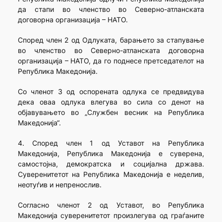
да стапи во членство во Северно-атланската
договорна организација – НАТО.
Според член 2 од Одлуката, барањето за стапување
во членство во Северно-атланската договорна
организација – НАТО, да го поднесе претседателот на
Република Македонија.
Со членот 3 од оспорената одлука се предвидува
дека оваа одлука влегува во сила со денот на
објавувањето во „Службен весник на Република
Македонија“.
4. Според член 1 од Уставот на Република
Македонија, Република Македонија е суверена,
самостојна, демократска и социјална држава.
Суверенитетот на Република Македонија е неделив,
неотуѓив и непренослив.
Согласно членот 2 од Уставот, во Република
Македонија суверенитетот произлегува од граѓаните