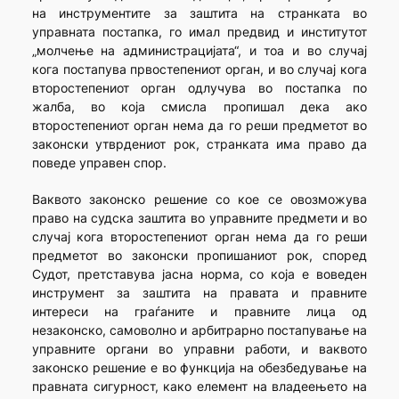
на инструментите за заштита на странката во
управната постапка, го имал предвид и институтот
„молчење на администрацијата“, и тоа и во случај
кога постапува првостепениот орган, и во случај кога
второстепениот орган одлучува во постапка по
жалба, во која смисла пропишал дека ако
второстепениот орган нема да го реши предметот во
законски утврдениот рок, странката има право да
поведе управен спор.
Ваквото законско решение со кое се овозможува
право на судска заштита во управните предмети и во
случај кога второстепениот орган нема да го реши
предметот во законски пропишаниот рок, според
Судот, претставува јасна норма, со која е воведен
инструмент за заштита на правата и правните
интереси на граѓаните и правните лица од
незаконско, самоволно и арбитрарно постапување на
управните органи во управни работи, и ваквото
законско решение е во функција на обезбедување на
правната сигурност, како елемент на владеењето на