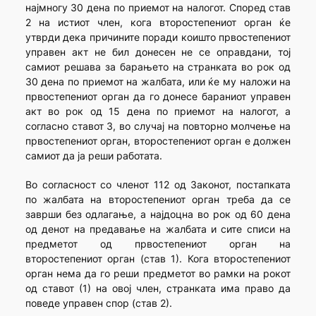
најмногу 30 дена по приемот на налогот. Според став
2 на истиот член, кога второстепениот орган ќе
утврди дека причините поради коишто првостепениот
управен акт не бил донесен не се оправдани, тој
самиот решава за барањето на странката во рок од
30 дена по приемот на жалбата, или ќе му наложи на
првостепениот орган да го донесе бараниот управен
акт во рок од 15 дена по приемот на налогот, а
согласно ставот 3, во случај на повторно молчење на
првостепениот орган, второстепениот орган е должен
самиот да ја реши работата.
Во согласност со членот 112 од Законот, постапката
по жалбата на второстепениот орган треба да се
заврши без одлагање, а најдоцна во рок од 60 дена
од денот на предавање на жалбата и сите списи на
предметот од првостепениот орган на
второстепениот орган (став 1). Кога второстепениот
орган нема да го реши предметот во рамки на рокот
од ставот (1) на овој член, странката има право да
поведе управен спор (став 2).