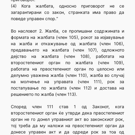
(4) Кога жалбата, односно приговорот не се
загарантирани со закон, странката има право да
поведе управен спор.“
Во насловот 2. Жалба, се пропишани содржината и
формата на жалбата (член 105), рокот за изјавување
на жалба и откажување од жалбата (член 106),
предавањето на жалбата (член 107), одложното
дејство на жалбата (член 108), работата на
второстепениот орган по жалбата (член 109),
работата на првостепениот орган по целосно или
делумно уважена жалба (член 110), жалба во случај
на молчење на управата (член 111), рок за
постапување по жалбата (член 112) и достава на
решението по жалба (член 113).
Според член 111 став 1 од Законот, кога
второстепениот орган ќе утврди дека првостепениот
орган не го донел управниот акт во законскиот рок,
тој треба да му наложи на првостепениот орган да
донесе управен акт и да одреди рок за тоа од