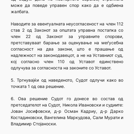
може да поведе управен спор како да е одбиена
жалбата.
Наводите за евентуалната неусогласеност на член 112
став 2 од Законот за општата управна постапка со
член 22 од Законот за управните спорови,
претставуваат барање за оценување на меѓусебна
согласност на два закони, што е прашање од
надлежност на законодавецот, а не на Уставниот суд,
кој согласно член 110 од Уставот единствено
одлучува за согласноста на законите со Уставот.
5. Тргнувајќи од наведеното, Судот одлучи како во
точката 1 од ова решение.
6. Ова решение Судот го донесе во состав од
претседателот на Судот, Никола Ивановски и судиите:
Јован Јосифовски, д-р Осман Кадриу, д-р Дарко
Костадиновски, Вангелина Маркудова, Сали Мурати и
Владимир Стојаноски.