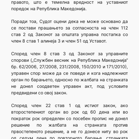
правото, што е темелна вредност на уставниот
поредок на Република Македонија.
Поради тоа, Судот оцени дека не може основано да
се постави прашањето за согласноста на член 112
став 2 од Законот за општата управна постапка со
член 8 став 1 алинеја 3 и член 51 од Уставот.
Според член 8 став 3 од Законот за управните
спорови („Службен весник на Република Македонија“
бр. 62/2006, 27/2008, 231/2008, 150/2010 и 171/2010),
управен спор може да се поведе и кога надлежниот
орган по барањето, односно по жалбата на странката
не донел соодветен управен акт, под условите
предвидени со овој закон.
Според член 22 став 1 од истиот закон, ако
второстепениот орган во рок од 60 дена или во
пократок рок определен со посебен пропис не донел
решение по жалбата на странката против
првостепеното решение, а не го донесе ниту во рок
од седум дена по повторното барање, странката