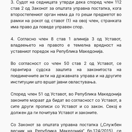
3. Судот на седницата утврди дека според член 112
став 2 од Законот за општата управна постапка, кога
второстепениот орган нема да го реши предметот во
рамки на рокот од ставот (1) на овој член, странката
има право да поведе управен спор.
4. Согласно член 8 став 1 алинеја 3 од Уставот,
владеењето на правото е темелна вредност на
уставниот поредок на Република Македонија.
Во согласност со член 50 став 2 од Уставот, се
гарантира судска заштита на законитоста на
поединечните акти на државната управа и на другите
институции што вршат јавни овластувања.
Според член 51 од Уставот, во Република Македонија
законите мораат да бидат во согласност со Уставот, а
сите други прописи со Уставот и со закон. Секој е
должен да ги почитува Уставот и законите.
Со Законот за општата управна постапка („Службен
весник на Република Македонија“ бр.124/2015), се