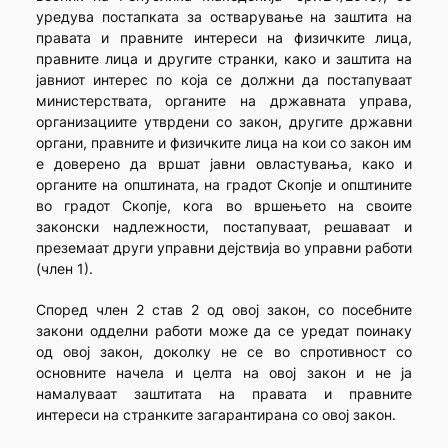
уредува постапката за остварување на заштита на
правата и правните интереси на физичките лица,
правните лица и другите странки, како и заштита на
јавниот интерес по која се должни да постапуваат
министерствата, органите на државната управа,
организациите утврдени со закон, другите државни
органи, правните и физичките лица на кои со закон им
е доверено да вршат јавни овластувања, како и
органите на општината, на градот Скопје и општините
во градот Скопје, кога во вршењето на своите
законски надлежности, постапуваат, решаваат и
преземаат други управни дејствија во управни работи
(член 1).
Според член 2 став 2 од овој закон, со посебните
закони одделни работи може да се уредат поинаку
од овој закон, доколку не се во спротивност со
основните начела и целта на овој закон и не ја
намалуваат заштитата на правата и правните
интереси на странките загарантирана со овој закон.