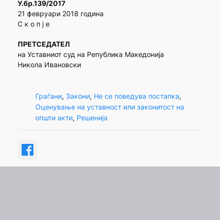
У.бр.139/2017
21 февруари 2018 година
С к о п ј е
ПРЕТСЕДАТЕЛ
на Уставниот суд на Република Македонија
Никола Ивановски
Граѓани
, 
Закони
, 
Не се поведува постапка
, 
Оценување на уставност или законитост на
општи акти
, 
Решенија