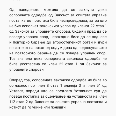
Од наведеното можело да се заклучи дека
оспорената одредба од Законот за општата управна
постапка во практика била неспроведлива, затоа што
не бил исполнет законскиот услов од членот 22 став 1
од Законот за управните спорови, бидејќи пред да се
поведе управен спор, неопходно било да се поднесе
и повторно барање до второстепениот орган и дури
по истекот на рокот од седум дена од поднесувањето
на повторното барање да се поведе управен спор.
Тоа значело дека оспорената законска одредба не
била усогласена со член 22 став 1 од Законот за
управните спорови.
Според тоа, оспорената законска одредба не била во
согласност со член 8 став 1 алинеја 3 и член 51 од
Уставот, поради што се предлага Уставниот суд да
поведе постапка за оценување на уставноста на член
112 став 2 од Законот за општата управна постапка и
истиот да го укине или поништи.