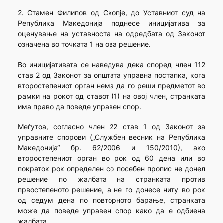
2. Стамен Филипов од Скопје, до Уставниот суд на
Република Македонија поднесе иницијатива за
оценување на уставноста на одредбата од Законот
означена во точката 1 на ова решение.
Во иницијативата се наведува дека според член 112
став 2 од Законот за општата управна постапка, кога
второстепениот орган нема да го реши предметот во
рамки на рокот од ставот (1) на овој член, странката
има право да поведе управен спор.
Меѓутоа, согласно член 22 став 1 од Законот за
управните спорови („Службен весник на Република
Македонија“ бр. 62/2006 и 150/2010), ако
второстепениот орган во рок од 60 дена или во
пократок рок определен со посебен пропис не донел
решение по жалбата на странката против
првостепеното решение, а не го донесе ниту во рок
од седум дена по повторното барање, странката
може да поведе управен спор како да е одбиена
жалбата.