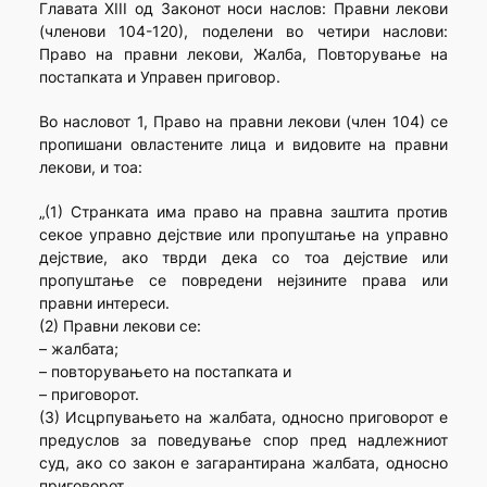
Главата XIII од Законот носи наслов: Правни лекови
(членови 104-120), поделени во четири наслови:
Право на правни лекови, Жалба, Повторување на
постапката и Управен приговор.
Во насловот 1, Право на правни лекови (член 104) се
пропишани овластените лица и видовите на правни
лекови, и тоа:
„(1) Странката има право на правна заштита против
секое управно дејствие или пропуштање на управно
дејствие, ако тврди дека со тоа дејствие или
пропуштање се повредени нејзините права или
правни интереси.
(2) Правни лекови се:
– жалбата;
– повторувањето на постапката и
– приговорот.
(3) Исцрпувањето на жалбата, односно приговорот е
предуслов за поведување спор пред надлежниот
суд, ако со закон е загарантирана жалбата, односно
приговорот.