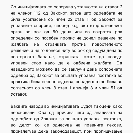
Со иницијативата се оспорува уставноста на ставот 2
на членот 112 од Законот, затоа што одредбата не
била усогласена со член 22 став 1 од Законот за
управните спорови, според кој, ако второстепениот
орган во рок од 60 дена или во пократок рок
определен со посебен пропис не донел решение по
жалбата на странката против првостепеното
решение, а не го донесе ниту во рок од седум дена по
повторното барање, странката може да поведе
управен спор како да е одбиена жалбата. Од
наведеното можело да се заклучи дека оспорената
одредба од Законот за општата управна постапка во
практика била неспроведлива, поради што не била во
согласност со член 8 став 1 алинеја 3 и член 51 од
Уставот.
Ваквите наводи во иницијативата Судот ги оцени како
неосновани. Ова од причина што од анализата на
одредбите од Законот за општата управна постапка,
во делот кој се однесува на правните лекови,
произлегува дека законодавецот, при пропишување