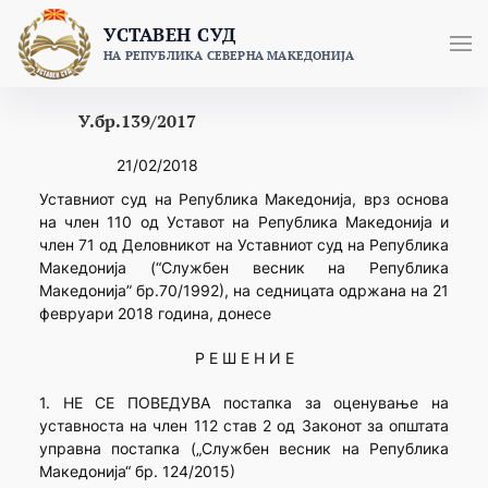
Skip
УСТАВЕН СУД
to
НА РЕПУБЛИКА СЕВЕРНА МАКЕДОНИЈА
content
У.бр.139/2017
21/02/2018
Уставниот суд на Република Македонија, врз основа
на член 110 од Уставот на Република Македонија и
член 71 од Деловникот на Уставниот суд на Република
Македонија (“Службен весник на Република
Македонија” бр.70/1992), на седницата одржана на 21
февруари 2018 година, донесе
Р Е Ш Е Н И Е
1. НЕ СЕ ПОВЕДУВА постапка за оценување на
уставноста на член 112 став 2 од Законот за општата
управна постапка („Службен весник на Република
Македонија“ бр. 124/2015)