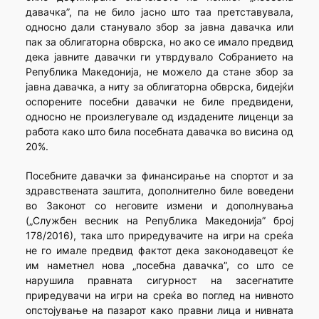
давачка”, па не било јасно што таа претставувала,
односно дали станувало збор за јавна давачка или
пак за облигаторна обврска, но ако се имало предвид
дека јавните давачки ги утврдувало Собранието на
Република Македонија, не можело да стане збор за
јавна давачка, а ниту за облигаторна обврска, бидејќи
оспорените посебни давачки не биле предвидени,
односно не произлегувале од издадените лиценци за
работа како што била посебната давачка во висина од
20%.
Посебните давачки за финансирање на спортот и за
здравствената заштита, дополнително биле воведени
во Законот со неговите измени и дополнувања
(„Службен весник на Република Македонија” број
178/2016), така што приредувачите на игри на среќа
не го имале предвид фактот дека законодавецот ќе
им наметнел нова „посебна давачка”, со што се
нарушила правната сигурност на засегнатите
приредувачи на игри на среќа во поглед на нивното
опстојување на пазарот како правни лица и нивната