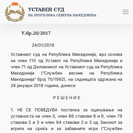
Skip
УСТАВЕН СУД
to
НА РЕПУБЛИКА СЕВЕРНА МАКЕДОНИЈА
content
У.бр.20/2017
24/01/2018
Уставниот суд на Република Македонија, врз основа
на член 110 од Уставот на Република Македонија и
член 71 од Деловникот на Уставниот суд на Република
Македонија (“Службен весник на Република
Македонија” број 70/1992), на седницата одржана на
24 јануари 2018 година, донесе
Р Е Ш Е Н И Е
1. НЕ СЕ ПОВЕДУВА постапка за оценување на
уставноста на член 3, член 66 ставови 8 и 9, член 79
ставови 2 и 3 и член 94 ставови 2 и 3 од Законот за
игрите на среќа и за забавните игри (“Службен