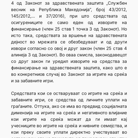
4 од Законот за здравствената заштита „Службен
весник на Република Македонија”, број 43/2012,
145/2012,… и 37/2016), при што средствата од
осигурениците се само еден од изворите на
финансирање (член 25 став 1 точка 3 од Законот). Но
исто така, средствата за вршење на здравствената
дејност во мрежата се обезбедуваат и од други
извори согласно со овој и друг закон (член 25 став 4
алинеја 3 од Законот). Во оваа смисла, законодавецот
со друг закон ги уредил изворите на средства за
финансирање на здравствената заштита, како што е
во конкретниов случај во Законот за игрите на среќа
и за забавните игри.
Средствата кои се остваруваат со игрите на среќа и
забавните игри, се средства од личните уплати на
граѓаните. Оттука, ако се има во предвид социјалната
димензија на игрите на среќа и негативното влијание
кои игрите на среќа можат да ги имаат кај
учесниците во игрите на среќа и нивните семејства, и
кои преку своите уплати директно учествуваат во