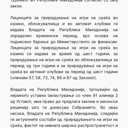
закон.
Лиценците за приредување на игри на среќа во
казино, обложувалница и во автомат клубови ги
издава Владата на Република Македонија на
определен временски период, врз основа на
поднесено барање до Министерството за финансии.
Лиценцата за приредување на игри на среќа во
казино се издава за време од шест години, за
приредување на игри на среќа во обложувалница за
период од три години и за приредување на игри на
среќа во автомат клубови за период од шест години
(членови 57, 58, 73, 74, 86 и 87 од Законот).
Владата на Република Македонија, тргнувајќи од
нејзиното уставно овластување со член 91 алинеја 2
од Уставот, има право да предлага закони и законски
решенија што ги донесува Собранието. Во оваа
насока, Владата на Република Македонија, следејќи
ги актуелните состојби од приредувањето на игри на
среќа, фактот на нивната широка распространетост и