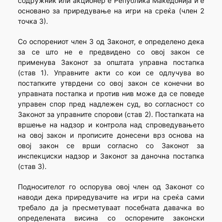
содружник или акционер е Република Македонија и е
основано за приредување на игри на среќа (член 2
точка 3).
Со оспорениот член 3 од Законот, е определено дека
за се што не е предвидено со овој закон се
применува Законот за општата управна постапка
(став 1). Управните акти со кои се одлучува во
постапките утврдени со овој закон се конечни во
управната постапка и против нив може да се поведе
управен спор пред надлежен суд, во согласност со
Законот за управните спорови (став 2). Постапката на
вршење на надзор и контрола над спроведувањето
на овој закон и прописите донесени врз основа на
овој закон се врши согласно со Законот за
инспекциски надзор и Законот за даночна постапка
(став 3).
Подносителот го оспорува овој член од Законот со
наводи дека приредувачите на игри на среќа сами
требало да ја пресметуваат посебната давачка во
определената висина со оспорените законски