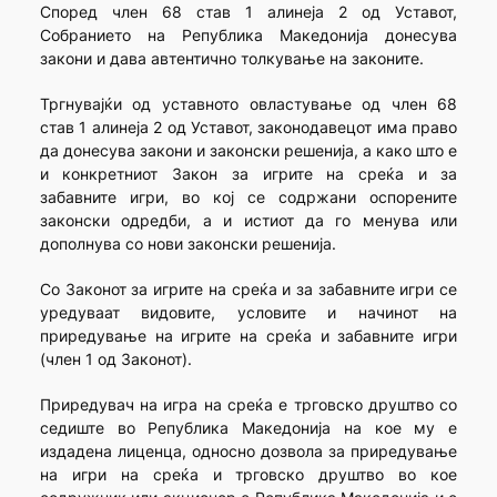
Според член 68 став 1 алинеја 2 од Уставот,
Собранието на Република Македонија донесува
закони и дава автентично толкување на законите.
Тргнувајќи од уставното овластување од член 68
став 1 алинеја 2 од Уставот, законодавецот има право
да донесува закони и законски решенија, а како што е
и конкретниот Закон за игрите на среќа и за
забавните игри, во кој се содржани оспорените
законски одредби, а и истиот да го менува или
дополнува со нови законски решенија.
Со Законот за игрите на среќа и за забавните игри се
уредуваат видовите, условите и начинот на
приредување на игрите на среќа и забавните игри
(член 1 од Законот).
Приредувач на игра на среќа е трговско друштво со
седиште во Република Македонија на кое му е
издадена лиценца, односно дозвола за приредување
на игри на среќа и трговско друштво во кое