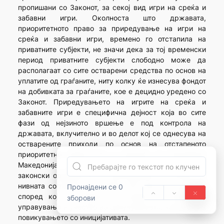
пропишани со Законот, за секој вид игри на среќа и
забавни игри. Околноста што државата,
приоритетното право за приредување на игри на
среќа и забавни игри, времено го отстапила на
приватните субјекти, не значи дека за тој временски
период приватните субјекти слободно може да
располагаат со сите остварени средства по основ на
уплатите од граѓаните, ниту колку ќе изнесува фондот
на добивката за граѓаните, кое е децидно уредено со
Законот. Приредувањето на игрите на среќа и
забавните игри е специфична дејност која во сите
фази од нејзиното вршење е под контрола на
државата, вклучително и во делот кој се однесува на
остварените приходи по основ на отстапеното
приоритетно право кое и припаѓа на Република
Македонија, поради што не може оспорените
законски одредби да се разгледуваат од аспект на
нивната согласност со членот 58 став 1 од Уставот,
Пронајдени се 0
според кој сопственоста и трудот се основа за
зборови
управување и учество во одлучувањето, какво што е
повикувањето со иницијативата.