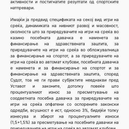
активности и постигнатите резултати од спортските
натпревари.
Имајќи ја предвид спецификата на секој вид игри на
среќа, динамиката на нивниот развој и масовност,
околноста што за приредувачите на игри на среќа во
казино посебната давачка е наменета за
финансирање на здравствената заштита, за
приредувачите на игри на среќа во обложувалница
за финансирање на спортот, а за приредувачите на
игри на среќа во автомат клубови, посебната давачка
е наменета и за финансирање на спортот и за
финансирање на здравствената заштита, според
Судот, тоа не ги прави субјектите нееднакви пред
Уставот и законите, дотолку повеќе што
процентуалниот износ за пресметување на
соодветната посебна давачка за приредувачите на
игри на среќа опфатени со оспорените законски
одредби, всушност е ист, односно 3%, бидејќи толку
изнесува и збирот на процентуалните износи
(1,5+1,5%) за пресметување на посебните давачки на
приредувачите на игри на среќа во автомат клубови.