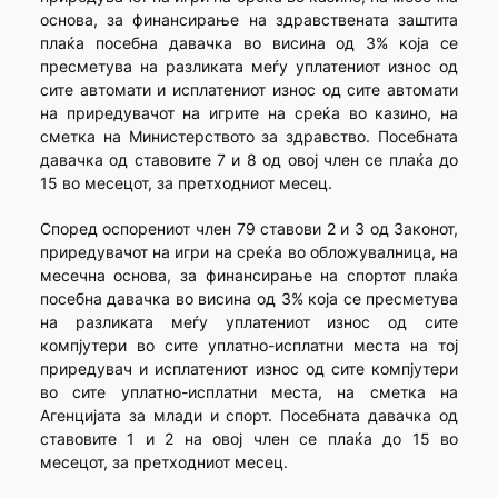
основа, за финансирање на здравствената заштита
плаќа посебна давачка во висина од 3% која се
пресметува на разликата меѓу уплатениот износ од
сите автомати и исплатениот износ од сите автомати
на приредувачот на игрите на среќа во казино, на
сметка на Министерството за здравство. Посебната
давачка од ставовите 7 и 8 од овој член се плаќа до
15 во месецот, за претходниот месец.
Според оспорениот член 79 ставови 2 и 3 од Законот,
приредувачот на игри на среќа во обложувалница, на
месечна основа, за финансирање на спортот плаќа
посебна давачка во висина од 3% која се пресметува
на разликата меѓу уплатениот износ од сите
компјутери во сите уплатно-исплатни места на тој
приредувач и исплатениот износ од сите компјутери
во сите уплатно-исплатни места, на сметка на
Агенцијата за млади и спорт. Посебната давачка од
ставовите 1 и 2 на овој член се плаќа до 15 во
месецот, за претходниот месец.