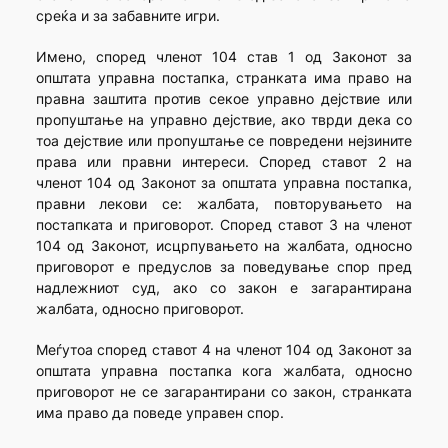
среќа и за забавните игри.
Имено, според членот 104 став 1 од Законот за
општата управна постапка, странката има право на
правна заштита против секое управно дејствие или
пропуштање на управно дејствие, ако тврди дека со
тоа дејствие или пропуштање се повредени нејзините
права или правни интереси. Според ставот 2 на
членот 104 од Законот за општата управна постапка,
правни лекови се: жалбата, повторувањето на
постапката и приговорот. Според ставот 3 на членот
104 од Законот, исцрпувањето на жалбата, односно
приговорот е предуслов за поведување спор пред
надлежниот суд, ако со закон е загарантирана
жалбата, односно приговорот.
Меѓутоа според ставот 4 на членот 104 од Законот за
општата управна постапка кога жалбата, односно
приговорот не се загарантирани со закон, странката
има право да поведе управен спор.