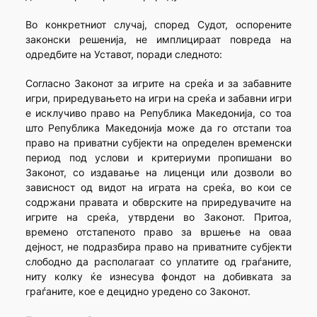
Во конкретниот случај, според Судот, оспорените
законски решенија, не имплицираат повреда на
одредбите на Уставот, поради следното:
Согласно Законот за игрите на среќа и за забавните
игри, приредувањето на игри на среќа и забавни игри
е исклучиво право на Република Македонија, со тоа
што Република Македонија може да го отстапи тоа
право на приватни субјекти на определен временски
период под услови и критериуми пропишани во
Законот, со издавање на лиценци или дозволи во
зависност од видот на играта на среќа, во кои се
содржани правата и обврските на приредувачите на
игрите на среќа, утврдени во Законот. Притоа,
времено отстапеното право за вршење на оваа
дејност, не подразбира право на приватните субјекти
слободно да располагаат со уплатите од граѓаните,
ниту колку ќе изнесува фондот на добивката за
граѓаните, кое е децидно уредено со Законот.