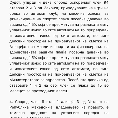
Судот, утврди и дека според оспорениот член 94
ставови 2 и 3 од Законот, приредувачот на игри на
среќа во автомат клуб, на месечна основа, за
финансирање на спортот плаќа посебна давачка во
висина од 1,5% која се пресметува на разликата меѓу
уплатениот износ во сите автомати на тој приредувач
и исплатениот износ од сите автомати, во сите
деловни простории на приредувачот на сметка на
Агенцијата за млади и спорт и за финансирање на
здравствената заштита плаќа посебна давачка во
висина од 1,5% која се пресметува на разликата меѓу
уплатениот износ во сите автомати на тој приредувач
и исплатениот износ од сите автомати, во сите
деловни простории на приредувачот на сметка на
Министерството за здравство. Посебната давачка од
ставовите 1 и 2 на овој член се плаќа до 15 во
месецот, за претходниот месец.
4. Според член 8 став 1 алинеја 3 од Уставот на
Република Македонија, владеењето на правото, е
темелна вредност на уставниот поредок на