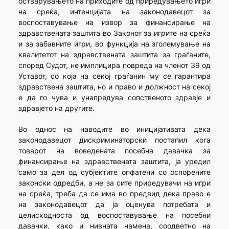
остварувањето на приходите од приредувањето игри
на среќа, интенцијата на законодавецот за
воспоставување на извор за финансирање на
здравствената заштита во Законот за игрите на среќа
и за забавните игри, во функција на зголемување на
квалитетот на здравствената заштита за граѓаните,
според Судот, не имплицира повреда на членот 39 од
Уставот, со која на секој граѓанин му се гарантира
здравствена заштита, но и право и должност на секој
е да го чува и унапредува сопственото здравје и
здравјето на другите.
Во однос на наводите во иницијативата дека
законодавецот дискриминаторски постапил кога
товарот на воведената посебна давачка за
финансирање на здравствената заштита, ја уредил
само за дел од субјектите опфатени со оспорените
законски одредби, а не за сите приредувачи на игри
на среќа, треба да се има во предвид дека право е
на законодавецот да ја оценува потребата и
целисходноста од воспоставување на посебни
давачки, како и нивната намена, соодветно на