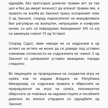
одредби, без претходно донесен правен акт за таа
цел и без да имаат можност да вложат правен лек, а
правото на жалба во Законот преку оспорениот член
3 од Законот, според подносителот на иницијативата
бил регулиран на воопштен, непрецизен и конфузен
начин, со што се повредувал Амандманот XXI со кој
се заменува членот 15 од Уставот.
Според Судот, овие наводи не се издржани и од
аспект на истите не може да се доведе под уставно
сомнение согласноста на содржината на членот 3 од
Законот со цитираниот уставен амандман, поради
следното:
Во лиценците за приредување на соодветна игра на
среќа кои ги издава Владата на Република
Македонија, се содржани правата и обврските на
приредувачот на игра на среќа, поконкретно
обврската за плаќање на надоместоците и посебните
давачки во износи утврдени со одредбите од
Законот.