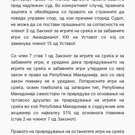
пред надлежен суд. Во конкретниот случај, правната
заштита е обезбедена со правото на странките да
поведе управен спор, од кои причини според Судот,
не може да се постави прашањето за согласноста на
членот 3 од Законот за игрите на среќа и за забавните
игри со Амандманот XXI на Уставот со кој се
заменува членот 15 од Уставот.
Со член 7 став 1 од Законот за игрите на среќа и за
забавните игри, е уредено дека приредувањето на
игрите на среќа и забавните игри утврдени со овој
закон е право на Република Македонија, ако со овој
закон поинаку не е уредено. Лотариските игри на
среќа, освен томболата од затворен тип, Република
Македонија самостојно ги приредува со основање на
трговско друштво за приредување на игрите на
среќа во кое Република Македонија е содружник или
акционер со најмалку 51% од основната главнина
(став 2 на членот 7 од Законот).
Правото на приредување на останатите игри на среќа