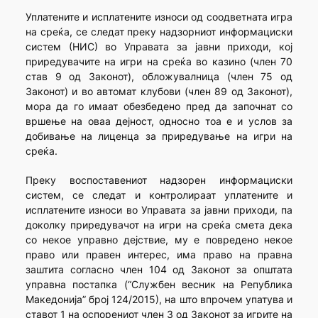
Уплатените и исплатените износи од соодветната игра
на среќа, се следат преку надзорниот информациски
систем (НИС) во Управата за јавни приходи, кој
приредувачите на игри на среќа во казино (член 70
став 9 од Законот), обложувалница (член 75 од
Законот) и во автомат клубови (член 89 од Законот),
мора да го имаат обезбедено пред да започнат со
вршење на оваа дејност, односно тоа е и услов за
добивање на лиценца за приредување на игри на
среќа.
Преку воспоставениот надзорен информациски
систем, се следат и контролираат уплатените и
исплатените износи во Управата за јавни приходи, па
доколку приредувачот на игри на среќа смета дека
со некое управно дејствие, му е повредено некое
право или правен интерес, има право на правна
заштита согласно член 104 од Законот за општата
управна постапка (“Службен весник на Република
Македонија” број 124/2015), на што впрочем упатува и
ставот 1 на оспорениот член 3 од Законот за игрите на