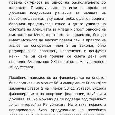
правна сигурност во однос на располагањето со
капиталот. Приредувачите на игри на среќа не
добивале поединечни решенија за наплата на
посебните давачки, туку сами требало да го проценат
бараниот процентуален износ и да го уплатат на
сметката на Агенцијата за млади и спорт, односно на
сметката на Министерството за здравство, без да
имаат можност да вложат правен лек, а правото на
жалба со оспорениот член 3 од Законот, било
регулирано на воопштен, непрецизен и конфузен
начин, па од овие причини се смета дека бил
повреден Амандманот XXI со кој се заменува членот
15 од Уставот.
Посебниот надоместок за финансирање на спортот
бил спротивен на членот 56 и Амандманот IX со кој се
заменува ставот 2 на членот 56 од Уставот, бидејќи
финансирањето на спортски федерации, клубови и
друштва, тешко можело да се подведе под терминот
„општ интерес” за Републиката. Исто така, нејасно и
парадоксално било уредувањето на посебната