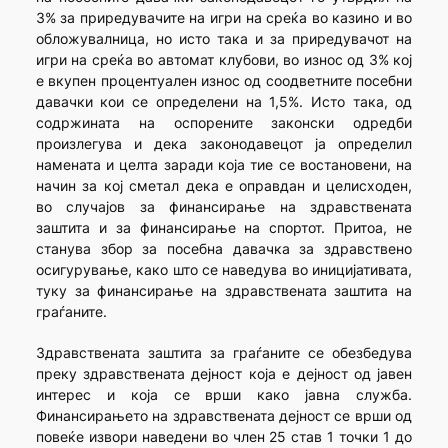
3% за приредувачите на игри на среќа во казино и во
обложувалница, но исто така и за приредувачот на
игри на среќа во автомат клубови, во износ од 3% кој
е вкупен процентуален износ од соодветните посебни
давачки кои се определени на 1,5%. Исто така, од
содржината на оспорените законски одредби
произлегува и дека законодавецот ја определил
намената и целта заради која тие се востановени, на
начин за кој сметал дека е оправдан и целисходен,
во случајов за финансирање на здравствената
заштита и за финансирање на спортот. Притоа, не
станува збор за посебна давачка за здравствено
осигурување, како што се наведува во иницијативата,
туку за финансирање на здравствената заштита на
граѓаните.
Здравствената заштита за граѓаните се обезбедува
преку здравствената дејност која е дејност од јавен
интерес и која се врши како јавна служба.
Финансирањето на здравствената дејност се врши од
повеќе извори наведени во член 25 став 1 точки 1 до