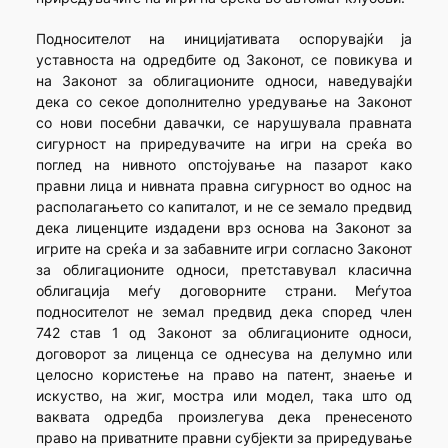
Подносителот на иницијативата оспорувајќи ја
уставноста на одредбите од Законот, се повикува и
на Законот за облигационите односи, наведувајќи
дека со секое дополнително уредување на Законот
со нови посебни давачки, се нарушувала правната
сигурност на приредувачите на игри на среќа во
поглед на нивното опстојување на пазарот како
правни лица и нивната правна сигурност во однос на
располагањето со капиталот, и не се земало предвид
дека лиценците издадени врз основа на Законот за
игрите на среќа и за забавните игри согласно Законот
за облигационите односи, претставувал класична
облигација меѓу договорните страни. Меѓутоа
подносителот не земал предвид дека според член
742 став 1 од Законот за облигационите односи,
договорот за лиценца се однесува на делумно или
целосно користење на право на патент, знаење и
искуство, на жиг, мостра или модел, така што од
ваквата одредба произлегува дека пренесеното
право на приватните правни субјекти за приредување