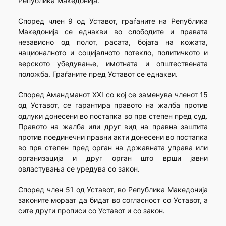
Република Македонија.
Според член 9 од Уставот, граѓаните на Република
Македонија се еднакви во слободите и правата
независно од полот, расата, бојата на кожата,
националното и социјалното потекло, политичкото и
верското убедување, имотната и општествената
положба. Граѓаните пред Уставот се еднакви.
Според Амандманот XXI со кој се заменува членот 15
од Уставот, се гарантира правото на жалба против
одлуки донесени во постапка во прв степен пред суд.
Правото на жалба или друг вид на правна заштита
против поединечни правни акти донесени во постапка
во прв степен пред орган на државната управа или
организација и друг орган што врши јавни
овластувања се уредува со закон.
Според член 51 од Уставот, во Република Македонија
законите мораат да бидат во согласност со Уставот, а
сите други прописи со Уставот и со закон.