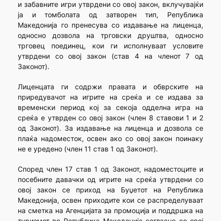
и забавните игри утврдени со овој закон, вклучувајќи
ја и томболата од затворен тип, Република
Македонија го пренесува со издавање на лиценца,
односно дозвола на трговски друштва, односно
трговец поединец, кои ги исполнуваат условите
утврдени со овој закон (став 4 на членот 7 од
Законот).
Лиценцата ги содржи правата и обврските на
приредувачот на игрите на среќа и се издава за
временски период кој за секоја одделна игра на
среќа е утврден со овој закон (член 8 ставови 1 и 2
од Законот). За издавање на лиценца и дозвола се
плаќа надоместок, освен ако со овој закон поинаку
не е уредено (член 11 став 1 од Законот).
Според член 17 став 1 од Законот, надоместоците и
посебните давачки од игрите на среќа утврдени со
овој закон се приход на Буџетот на Република
Македонија, освен приходите кои се распределуваат
на сметка на Агенцијата за промоција и поддршка на
туризмот во Република Македонија согласно со овој