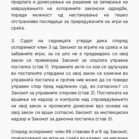
предлага и донесување на решение за запирање на
извршувањето на оспорените законски одредби,
поради можност од настанување на тешко
отстранливи последици за приредувачите на игри на
среќа.
3. Судот на седницата утврди дека според
оспорениот член 3 од Законот за игрите на среќа и за
забавните игри, за се што не е предвидено со овој
закон се применува Законот за општата управна
постапка (став 1). Управните акти со кои се одлучува
во постапките утврдени со овој закон се конечни во
управната постапка и против нив може да се поведе
управен спор пред надлежен суд, во согласност со
Законот за управните спорови (став 2). Постапката на
вршење на надзор и контрола над спроведувањето
на овој закон и прописите донесени врз основа на
овој закон се врши согласно Законот за инспекциски
надзор и Законот за даночна постапка (став 3).
Според оспорениот член 66 ставови 8 и 9 од Законот,
приредувачот на игри на среќа во казино, на месечна