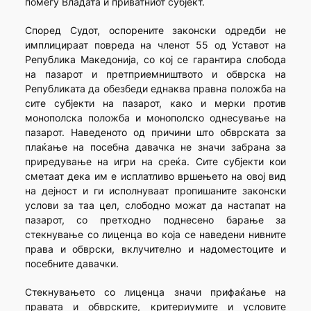
помеѓу Владата и приватниот субјект.
Според Судот, оспорените законски одредби не
имплицираат повреда на членот 55 од Уставот на
Република Македонија, со кој се гарантира слобода
на пазарот и претприемништвото и обврска на
Републиката да обезбеди еднаква правна положба на
сите субјекти на пазарот, како и мерки против
монополска положба и монополско однесување на
пазарот. Наведеното од причини што обврската за
плаќање на посебна давачка не значи забрана за
приредување на игри на среќа. Сите субјекти кои
сметаат дека им е исплатливо вршењето на овој вид
на дејност и ги исполнуваат пропишаните законски
услови за таа цел, слободно можат да настапат на
пазарот, со претходно поднесено барање за
стекнување со лиценца во која се наведени нивните
права и обврски, вклучително и надоместоците и
посебните давачки.
Стекнувањето со лиценца значи прифаќање на
правата и обврските, критериумите и условите