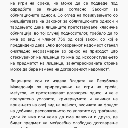
на игри на среќа, не може да се подведе под
одредбите за лиценца согласно Законот за
облигационите односи. Со оглед на повикувањето со
иницијативата на Законот за облигационите односи и
тврдењето дека лиценците претставувале класична
облигација, во тој случај подносителот, требало да го
има во вид и членот 759 од овој закон, со кој е
предвидено дека „Ако договорениот надомест станал
очигледно несразмерен во однос на приходот што
стекнувачот на лиценца го има од искористувањето
на предметот на лиценца, заинтересираната страна
може да бара измена на договорениот надомест”.
Лиценците кои ги издава Владата на Република
Македонија за приредување на игри на среќа,
меѓутоа, не претставуваат договорен однос, и не е
препуштено условите, критериумите и начинот на
вршењето на овој вид на дејност, висината на фондот
на добивка, располагањето со уплатите од граѓаните,
дали ќе има или нема да има давачки и друго, да
бидат предмет на меѓусебно слободно договарање