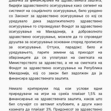
давачка за финансирање на здравствената заштита,
бидејќи здравственото осигурување како сегмент на
системот на социјалното осигурување, било уредено
со Законот за здравствено осигурување со кој се
уредувало дека задолжителното здравствено
осигурување го спроведувал Фондот за здравствено
осигурување на Македонија, а доброволното
здравствено осигурување, можеле да го спроведат
друштва за осигурување основани според прописите
за осигурување. Оттука, парадокс било и
уредувањето, парите земени од приходот на
обврзниците да се уплатувал на сметката на
Министерството за здравство, а не на сметката на
Фондот за здравствено осигурување на Република
Македонија, кој со закон бил задолжен да ја
финансира здравствената заштита.
Немало критериуми под кои услови едни
приредувачи на игри на среќа плаќаат 1,5% за
финансирање на здравствената заштита, каков што
бил случајот со автомат клубовите, а други како
казината да плаќаат 3%. Придонесот за здравствено