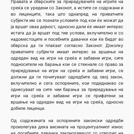
Правата и обврските за приредувачите на игрите на
среќа се уредени со Законот, а истите се содржани и
во лиценците, така што однапред на приватните
субјекти им се познати условите под кои ќе можат да
ја вршат оваа дејност, односно дали ќе имаат интерес
истата да ја вршат под тие услови, вклучително и со
надоместоците и посебните давачки кои ќе бидат во
обврска да ги плаќаат согласно Законот. Доколку
приватните субјекти имаат интерес за вршење на
одреден вид на игри на среќа и забавни игри, сите
подносители на барања кои се стекнале со право за
приредување на игри на среќа и забавни игри, се
должни да ги почитуваат одредбите од овој закон,
вклучително и сега оспорените, кои подеднакво се
однесуваат на сите чии барања за приредување на
игри на среќа и забавни игри се прифатени за
вршење на одреден вид на игри на среќа, односно
добиле лиценци.
Од содржината на оспорените законски одредби
произлегува дека висината на процентуалниот износ
на посебните давачки законодавецот го утврдил на