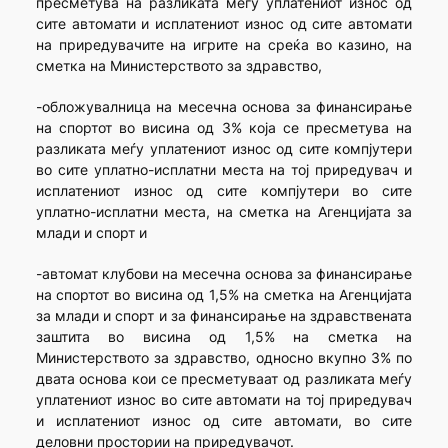
пресметува на разликата меѓу уплатениот износ од
сите автомати и исплатениот износ од сите автомати
на приредувачите на игрите на среќа во казино, на
сметка на Министерството за здравство,
-обложувалница на месечна основа за финансирање
на спортот во висина од 3% која се пресметува на
разликата меѓу уплатениот износ од сите компјутери
во сите уплатно-исплатни места на тој приредувач и
исплатениот износ од сите компјутери во сите
уплатно-исплатни места, на сметка на Агенцијата за
млади и спорт и
-автомат клубови на месечна основа за финансирање
на спортот во висина од 1,5% на сметка на Агенцијата
за млади и спорт и за финансирање на здравствената
заштита во висина од 1,5% на сметка на
Министерството за здравство, односно вкупно 3% по
двата основа кои се пресметуваат од разликата меѓу
уплатениот износ во сите автомати на тој приредувач
и исплатениот износ од сите автомати, во сите
деловни простории на приредувачот.