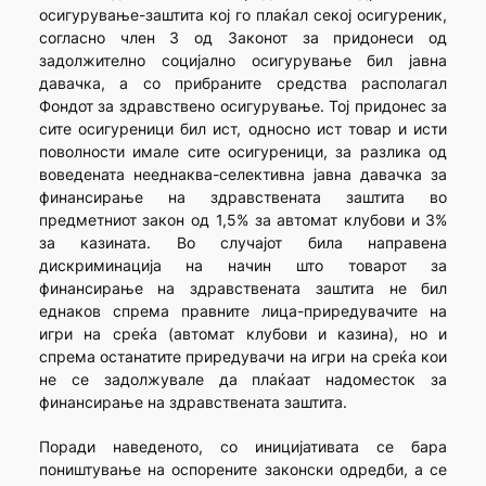
осигурување-заштита кој го плаќал секој осигуреник,
согласно член 3 од Законот за придонеси од
задолжително социјално осигурување бил јавна
давачка, а со прибраните средства располагал
Фондот за здравствено осигурување. Тој придонес за
сите осигуреници бил ист, односно ист товар и исти
поволности имале сите осигуреници, за разлика од
воведената нееднаква-селективна јавна давачка за
финансирање на здравствената заштита во
предметниот закон од 1,5% за автомат клубови и 3%
за казината. Во случајот била направена
дискриминација на начин што товарот за
финансирање на здравствената заштита не бил
еднаков спрема правните лица-приредувачите на
игри на среќа (автомат клубови и казина), но и
спрема останатите приредувачи на игри на среќа кои
не се задолжувале да плаќаат надоместок за
финансирање на здравствената заштита.
Поради наведеното, со иницијативата се бара
поништување на оспорените законски одредби, а се