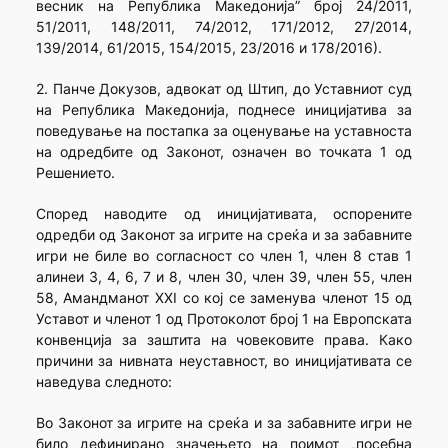
весник на Република Македонија” број 24/2011,
51/2011, 148/2011, 74/2012, 171/2012, 27/2014,
139/2014, 61/2015, 154/2015, 23/2016 и 178/2016).
2. Панче Докузов, адвокат од Штип, до Уставниот суд
на Република Македонија, поднесе иницијатива за
поведување на постапка за оценување на уставноста
на одредбите од Законот, означен во точката 1 од
Решението.
Според наводите од иницијативата, оспорените
одредби од Законот за игрите на среќа и за забавните
игри не биле во согласност со член 1, член 8 став 1
алинеи 3, 4, 6, 7 и 8, член 30, член 39, член 55, член
58, Амандманот XXI со кој се заменува членот 15 од
Уставот и членот 1 од Протоколот број 1 на Европската
конвенција за заштита на човековите права. Како
причини за нивната неуставност, во иницијативата се
наведува следното:
Во Законот за игрите на среќа и за забавните игри не
било дефинирано значењето на поимот „посебна