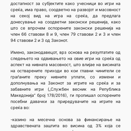
достапност за субјектите како учесници во игри на
среќа, има право, соодветно на развојот и масовност
на секој вид на игра на среќа, да предлага
донесување на соодветни законски решенија, како
што се впрочем оспорените законски решенија на
член 66 ставови 8 и 9, член 79 ставови 2 и 3 и член
94 ставови 2 и 3 од Законот.
Имено, законодавецот, врз основа на резултатите од
следењето на одвивањето на овие игри на среќа од
аспект на нивната масовност, што влијае на висината
на остварените приходи во кои главни чинители се
граѓаните преку нивните уплати, со измени и
дополнувања на Законот за игрите на среќа и за
забавните игри („Службен весник на Република
Македонија” број 178/2016), ги пропишал оспорените
посебни давачки за приредувачите на игрите на
среќа во:
-казино на месечна основа за финансирање на
здравствената заштита во висина од 3% која се