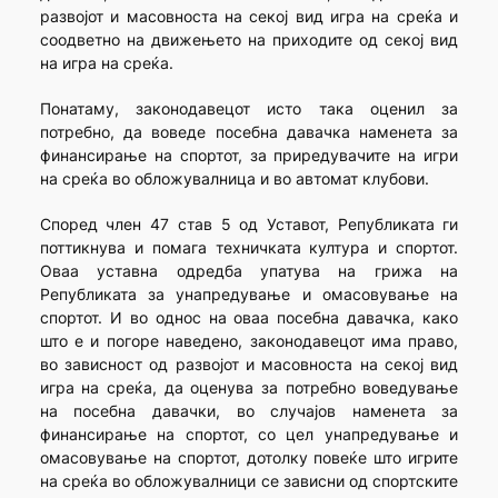
развојот и масовноста на секој вид игра на среќа и
соодветно на движењето на приходите од секој вид
на игра на среќа.
Понатаму, законодавецот исто така оценил за
потребно, да воведе посебна давачка наменета за
финансирање на спортот, за приредувачите на игри
на среќа во обложувалница и во автомат клубови.
Според член 47 став 5 од Уставот, Републиката ги
поттикнува и помага техничката култура и спортот.
Оваа уставна одредба упатува на грижа на
Републиката за унапредување и омасовување на
спортот. И во однос на оваа посебна давачка, како
што е и погоре наведено, законодавецот има право,
во зависност од развојот и масовноста на секој вид
игра на среќа, да оценува за потребно воведување
на посебна давачки, во случајов наменета за
финансирање на спортот, со цел унапредување и
омасовување на спортот, дотолку повеќе што игрите
на среќа во обложувалници се зависни од спортските