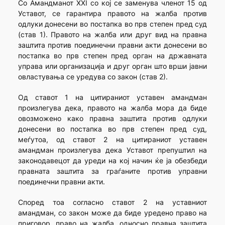
Со Амандманот XXI со кој се заменува членот 15 од
Уставот, се гарантира правото на жалба против
одлуки донесени во постапка во прв степен пред суд
(став 1). Правото на жалба или друг вид на правна
заштита против поединечни правни акти донесени во
постапка во прв степен пред орган на државната
управа или организација и друг орган што врши јавни
овластувања се уредува со закон (став 2).
Од ставот 1 на цитираниот уставен амандман
произлегува дека, правото на жалба мора да биде
овозможено како правна заштита против одлуки
донесени во постапка во прв степен пред суд,
меѓутоа, од ставот 2 на цитираниот уставен
амандман произлегува дека Уставот препуштил на
законодавецот да уреди на кој начин ќе ја обезбеди
правната заштита за граѓаните против управни
поединечни правни акти.
Според тоа согласно ставот 2 на уставниот
амандман, со закон може да биде уредено право на
приговор, право на жалба, односно правна заштита