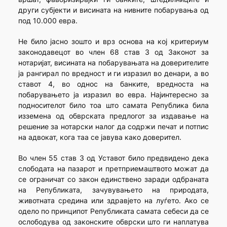
други субјекти и висината на нивните побарувања од
под 10.000 евра.
Не било јасно зошто и врз основа на кој критериум
законодавецот во член 68 став 3 од Законот за
нотаријат, висината на побарувањата на доверителите
ја рангирал по вредност и ги изразил во денари, а во
ставот 4, во однос на банките, вредноста на
побарувањето ја изразил во евра. Најинтересно за
подносителот било тоа што самата Република била
изземена од обврската предлогот за издавање на
решение за нотарски налог да содржи печат и потпис
на адвокат, кога таа се јавува како доверител.
Во член 55 став 3 од Уставот било предвидено дека
слободата на пазарот и претприемаштвото можат да
се ограничат со закон единствено заради одбраната
на Републиката, зачувувањето на природата,
животната средина или здравјето на луѓето. Ако се
одело по принципот Републиката самата себеси да се
ослободува од законските обврски што ги наплатува