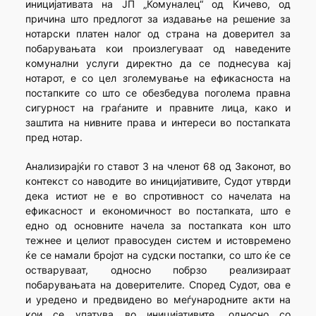
иницијативата на ЈП „Комуналец“ од Кичево, од
причина што предлогот за издавање на решение за
нотарски платен налог од страна на доверител за
побарувањата кои произлегуваат од наведените
комунални услуги директно да се поднесува кај
нотарот, е со цел зголемување на ефикасноста на
постапките со што се обезбедува поголема правна
сигурност на граѓаните и правните лица, како и
заштита на нивните права и интереси во постапката
пред нотар.
Анализирајќи го ставот 3 на членот 68 од Законот, во
контекст со наводите во иницијативите, Судот утврди
дека истиот не е во спротивност со начелата на
ефикасност и економичност во постапката, што е
едно од основните начела за постапката кон што
тежнее и целиот правосуден систем и истовремено
ќе се намали бројот на судски постапки, со што ќе се
остваруваат, односно побрзо реализираат
побарувањата на доверителите. Според Судот, ова е
и уредено и предвидено во меѓународните акти на
кои се упатува во иницијативите, односно со