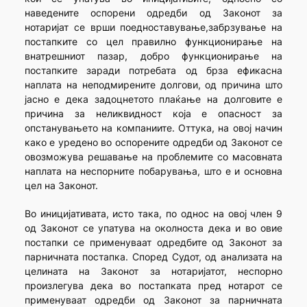
наведените оспорени одредби од Законот за
нотаријат се врши поедноставување,забрзување на
постапките со цел правилно функционирање на
внатрешниот пазар, добро функционирање на
постапките заради потребата од брза ефикасна
наплата на неподмирените долгови, од причина што
јасно е дека задоцнетото плаќање на долговите е
причина за неликвидност која е опасност за
опстанувањето на компаниите. Оттука, на овој начин
како е уредено во оспорените одредби од Законот се
овозможува решавање на проблемите со масовната
наплата на неспорните побарувања, што е и основна
цел на Законот.
Во иницијативата, исто така, по однос на овој член 9
од Законот се упатува на околноста дека и во овие
постапки се применуваат одредбите од Законот за
парничната постапка. Според Судот, од анализата на
целината на Законот за нотаријатот, неспорно
произлегува дека во постапката пред нотарот се
применуваат одредби од Законот за парничната