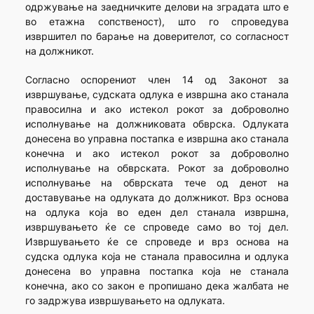
одржување на заедничките делови на зградата што е
во етажна сопственост), што го спроведува
извршител по барање на доверителот, со согласност
на должникот.
Согласно оспорениот член 14 од Законот за
извршување, судската одлука е извршна ако станала
правосилна и ако истекол рокот за доброволно
исполнување на должниковата обврска. Одлуката
донесена во управна постапка е извршна ако станала
конечна и ако истекол рокот за доброволно
исполнување на обврската. Рокот за доброволно
исполнување на обврската тече од денот на
доставување на одлуката до должникот. Врз основа
на одлука која во еден дел станала извршна,
извршувањето ќе се спроведе само во тој дел.
Извршувањето ќе се спроведе и врз основа на
судска одлука која не станала правосилна и одлука
донесена во управна постапка која не станала
конечна, ако со закон е пропишано дека жалбата не
го задржува извршувањето на одлуката.