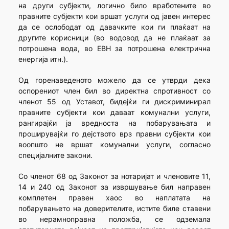
на други субјекти, логично било вработените во
правните субјекти кои вршат услуги од јавен интерес
да се ослободат од давачките кои ги плаќаат на
другите корисници (во водовод да не плаќаат за
потрошена вода, во ЕВН за потрошена електрична
енергија итн.).
Од горенаведеното можело да се утврди дека
оспорениот член бил во директна спротивност со
членот 55 од Уставот, бидејќи ги дискриминирал
правните субјекти кои даваат комунални услуги,
рангирајќи ја вредноста на побарувањата и
проширувајќи го дејството врз правни субјекти кои
воопшто не вршат комунални услуги, согласно
специјалните закони.
Со членот 68 од Законот за нотаријат и членовите 11,
14 и 240 од Законот за извршување бил направен
комплетен правен хаос во наплатата на
побарувањето на доверителите, истите биле ставени
во нерамноправна положба, се одземала