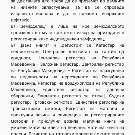
за дејствијата што треба да се преземат во рамките
на нивните овластувања, за да се спроведе
извршната исправа и да ги преземат извршните
дејствија,
8) „земјоделец“ е лице на кое земјоделското
производство му е претежен извор на приходи и е
регистриран како индивидуален земјоделец,
9) „јавна книга“ и „регистри“ се Катастар на
недвижности, Централен депозитар за хартии од
вредност, Централен регистар на Република
Македонија – Заложен регистар, Централен регистар
на Република Македонија – Регистар на вложувања
во недвижности на нерезиденти во Република
Македонија, Регистар на воздухоплови на Република
Македонија, Единствен регистар на даночни
обврзници, Евидентен регистар за стечај, Судски
регистар, Трговски регистар, Единствен регистар на
трансакциски сметки, Регистар на моторни и
приклучни возила и евиденција на регистрираните
моторни и приклучни возила, матична книга на
умрени, матична книга на венчани, матична книга на
родени, Регистар на трговски марки и другите права