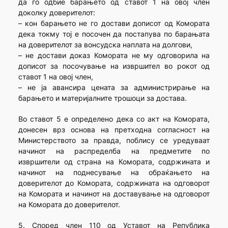
да го одбие барањето од ставот 1 на овој член
доколку доверителот:
– кон барањето не го достави дописот од Комората
дека токму тој е посочен да постапува по барањата
на доверителот за вонсудска наплата на долгови,
– не достави доказ Комората не му одговорила на
дописот за посочување на извршител во рокот од
ставот 1 на овој член,
– не ја авансира цената за администрирање на
барањето и материјалните трошоци за достава.
Во ставот 5 е определено дека со акт на Комората,
донесен врз основа на претходна согласност на
Министерството за правда, поблису се уредуваат
начинот на распределба на предметите по
извршители од страна на Комората, содржината и
начинот на поднесување на обраќањето на
доверителот до Комората, содржината на одговорот
на Комората и начинот на доставување на одговорот
на Комората до доверителот.
5. Според член 110 од Уставот на Република