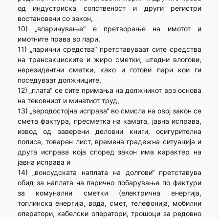
од индустриска сопственост и други регистри
востановени со закон,
10) „впаричување“ е претворање на имотот и
имотните права во пари,
11) „парични средства“ претставуваат сите средства
на трансакциските и жиро сметки, штедни влогови,
нерезидентни сметки, како и готови пари кои ги
поседуваат должниците,
12) „плата“ се сите примања на должникот врз основа
на тековниот и минатиот труд,
13) „веродостојна исправа“ во смисла на овој закон се
смета фактура, пресметка на камата, јавна исправа,
извод од заверени деловни книги, осигурителна
полиса, товарен лист, времена градежна ситуација и
друга исправа која според закон има карактер на
јавна исправа и
14) „вонсудската наплата на долгови“ претставува
обид за наплата на парично побарување по фактури
за комунални сметки (електрична енергија,
топлинска енергија, вода, смет, телефонија, мобилни
оператори, кабелски оператори, трошоци за редовно