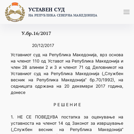
Skip
УСТАВЕН СУД
to
НА РЕПУБЛИКА СЕВЕРНА МАКЕДОНИЈА
content
У.бр.16/2017
20/12/2017
Уставниот суд на Република Македонија, врз основа
на членот 110 од Уставот на Република Македонија и
член 28 алинеи 2 и 3 и членот 71 од Деловникот на
Уставниот суд на Република Македонија („Службен
весник на Република Македонија“ бр.70/1992), на
седницатa одржана на 20 декември 2017 година,
донесе
Р Е Ш Е Н И Е
1. НЕ СЕ ПОВЕДУВА постапка за оценување на
уставноста на членот 14 од Законот за извршување
(„Службен весник на Република Македонија“