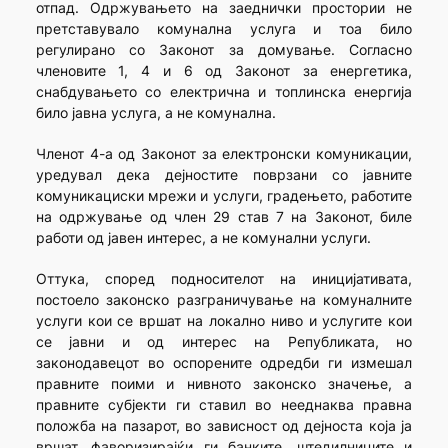
отпад. Одржувањето на заеднички простории не
претставувало комунална услуга и тоа било
регулирано со Законот за домување. Согласно
членовите 1, 4 и 6 од Законот за енергетика,
снабдувањето со електрична и топлинска енергија
било јавна услуга, а не комунална.
Членот 4-а од Законот за електронски комуникации,
уредувал дека дејностите поврзани со јавните
комуникациски мрежи и услуги, градењето, работите
на одржување од член 29 став 7 на Законот, биле
работи од јавен интерес, а не комунални услуги.
Оттука, според подносителот на иницијативата,
постоело законско разграничување на комуналните
услуги кои се вршат на локално ниво и услугите кои
се јавни и од интерес на Републиката, но
законодавецот во оспорените одредби ги измешал
правните поими и нивното законско значење, а
правните субјекти ги ставил во нееднаква правна
положба на пазарот, во зависност од дејноста која ја
вршат, фаворизирајќи ги банките, штедилниците и