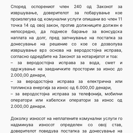
Според оспорениот член 240 од Законот за
извршување, доверителот за побарување кое
произлегува од комунални услуги опишани во член 11
точка 14 од овој закон, против должниците должен е
непосредно, да поднесе барање за вонсудска
наплата на долг, пред запчнување на постапка за
донесување на решение со кое се дозволува
извршување врз основа на веродостојна исправа,
согласно одредбите на Законот за нотаријатот и тоа:
– за веродостојна исправа за вода, смет и
одржување на заедничките простории за износ до
2.000,00 денари,
– за веродостојна исправа за електрична или
топлинска енергија за износ од 6.000,00 денари,
– за веродостојна исправа за телефонија, мобилни
оператори или кабелски оператори за износ од
2.000,00 денари.
Доколку износот на неплатените комунални услуги го
надминува износот определен со овој став,
доверителот поведува постапка за донесување на