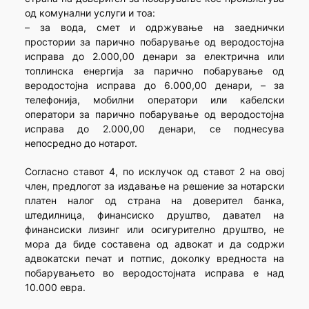
од комунални услуги и тоа:
– за вода, смет и одржување на заеднички
простории за парично побарување од веродостојна
исправа до 2.000,00 денари за електрична или
топлинска енергија за парично побарување од
веродостојна исправа до 6.000,00 денари, – за
телефонија, мобилни оператори или кабелски
оператори за парично побарување од веродостојна
исправа до 2.000,00 денари, се поднесува
непосредно до нотарот.
Согласно ставот 4, по исклучок од ставот 2 на овој
член, предлогот за издавање на решение за нотарски
платен налог од страна на доверител банка,
штедилница, финансиско друштво, давател на
финансиски лизинг или осигурително друштво, не
мора да биде составена од адвокат и да содржи
адвокатски печат и потпис, доколку вредноста на
побарувањето во веродостојната исправа е над
10.000 евра.