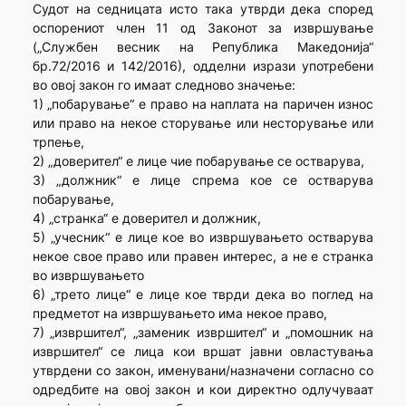
Судот на седницата исто така утврди дека според
оспорениот член 11 од Законот за извршување
(„Службен весник на Република Македонија“
бр.72/2016 и 142/2016), одделни изрази употребени
во овој закон го имаат следново значење:
1) „побарување“ е право на наплата на паричен износ
или право на некое сторување или несторување или
трпење,
2) „доверител“ е лице чие побарување се остварува,
3) „должник“ е лице спрема кое се остварува
побарување,
4) „странка“ е доверител и должник,
5) „учесник“ е лице кое во извршувањето остварува
некое свое право или правен интерес, а не е странка
во извршувањето
6) „трето лице“ е лице кое тврди дека во поглед на
предметот на извршувањето има некое право,
7) „извршител“, „заменик извршител“ и „помошник на
извршител“ се лица кои вршат јавни овластувања
утврдени со закон, именувани/назначени согласно со
одредбите на овој закон и кои директно одлучуваат