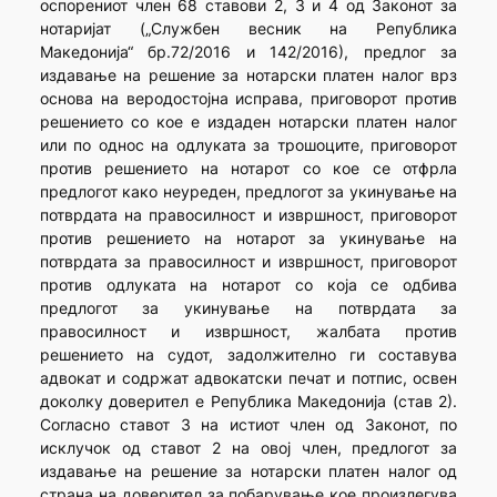
оспорениот член 68 ставови 2, 3 и 4 од Законот за
нотаријат („Службен весник на Република
Македонија“ бр.72/2016 и 142/2016), предлог за
издавање на решение за нотарски платен налог врз
основа на веродостојна исправа, приговорот против
решението со кое е издаден нотарски платен налог
или по однос на одлуката за трошоците, приговорот
против решението на нотарот со кое се отфрла
предлогот како неуреден, предлогот за укинување на
потврдата на правосилност и извршност, приговорот
против решението на нотарот за укинување на
потврдата за правосилност и извршност, приговорот
против одлуката на нотарот со која се одбива
предлогот за укинување на потврдата за
правосилност и извршност, жалбата против
решението на судот, задолжително ги составува
адвокат и содржат адвокатски печат и потпис, освен
доколку доверител е Република Македонија (став 2).
Согласно ставот 3 на истиот член од Законот, по
исклучок од ставот 2 на овој член, предлогот за
издавање на решение за нотарски платен налог од
страна на доверител за побарување кое произлегува