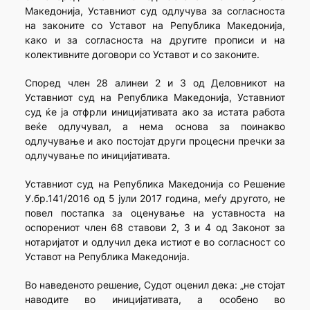
Македонија, Уставниот суд одлучува за согласноста
на законите со Уставот на Република Македонија,
како и за согласноста на другите прописи и на
колективните договори со Уставот и со законите.
Според член 28 алинеи 2 и 3 од Деловникот на
Уставниот суд на Република Македонија, Уставниот
суд ќе ја отфрли иницијативата ако за истата работа
веќе одлучувал, а нема основа за поинакво
одлучување и ако постојат други процесни пречки за
одлучување по иницијативата.
Уставниот суд на Република Македонија со Решение
У.бр.141/2016 од 5 јули 2017 година, меѓу другото, не
повел постапка за оценување на уставноста на
оспорениот член 68 ставови 2, 3 и 4 од Законот за
нотаријатот и одлучил дека истиот е во согласност со
Уставот на Република Македонија.
Во наведеното решение, Судот оценил дека: „не стојат
наводите во иницијативата, а особено во