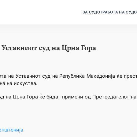
ЗА СУДОТ
РАБОТА НА СУДО
 Уставниот суд на Црна Гора
сета на Уставниот суд на Република Македонија ќе прес
на на искуства.
суд на Црна Гора ќе бидат примени од Претседателот н
општенија