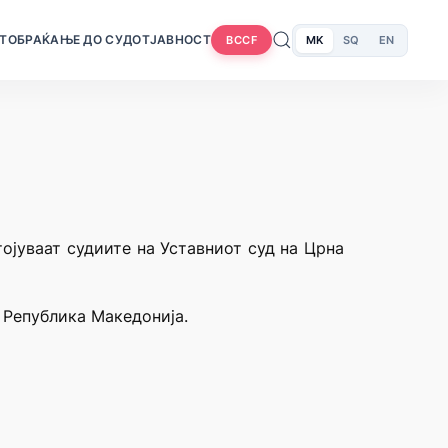
Т
ОБРАЌАЊЕ ДО СУДОТ
ЈАВНОСТ
MK
SQ
EN
BCCF
тојуваат судиите на Уставниот суд на Црна
а Република Македонија.