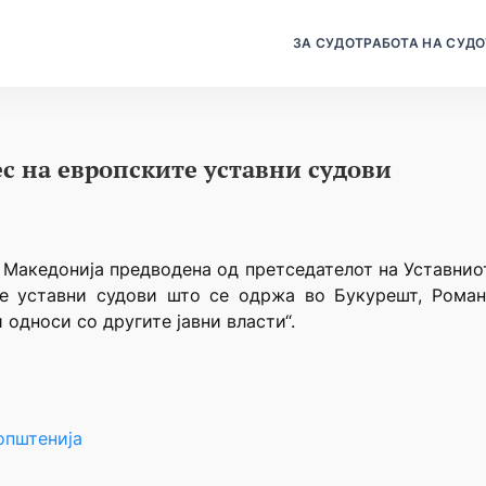
ЗА СУДОТ
РАБОТА НА СУДО
ес на европските уставни судови
а Македонија предводена од претседателот на Уставни
те уставни судови што се одржа во Букурешт, Романи
 односи со другите јавни власти“.
општенија