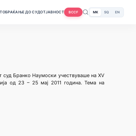
Т
ОБРАЌАЊЕ ДО СУДОТ
ЈАВНОСТ
MK
SQ
EN
BCCF
от суд Бранко Наумоски учествуваше на XV
ја од 23 – 25 мај 2011 година. Тема на