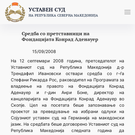
Skip
УСТАВЕН СУД
to
НА РЕПУБЛИКА СЕВЕРНА МАКЕДОНИЈА
content
Средба со претставници на
Фондацијата Конрад Аденауер
15/09/2008
На 12 септември 2008 година, претседателот на
Уставниот суд на Република Македонија д-р
Трендафил Ивановски оствари средба со г-ѓа
Стефани Рикарда Рос, раководител на Програмата за
владеење на правото на Фондацијата Конрад
Аденауер и г-дин Анри Боне, директор на
канцеларијата на Фондацијата Конрад Аденауер во
Скопје. Цел на посетата беше запознавање со
проектот за преведување на избрани одлуки на
Сојузниот уставен суд на Германија на македонски
јазик. На средбата беше договорено Уставниот суд на
Република Македонија следната година да