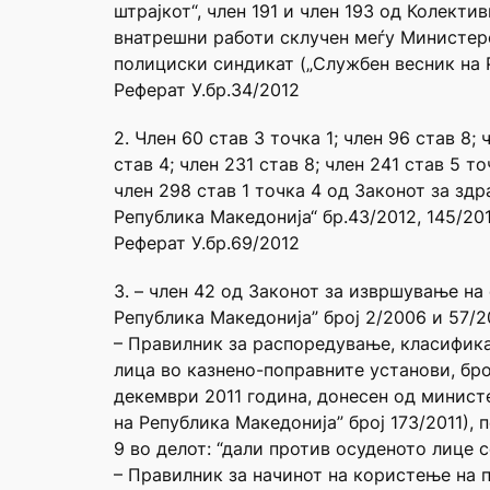
штрајкот“, член 191 и член 193 од Колект
внатрешни работи склучен меѓу Министер
полициски синдикат („Службен весник на Р
Реферат У.бр.34/2012
2. Член 60 став 3 точка 1; член 96 став 8; 
став 4; член 231 став 8; член 241 став 5 то
член 298 став 1 точка 4 од Законот за зд
Република Македонија“ бр.43/2012, 145/201
Реферат У.бр.69/2012
3. – член 42 од Законот за извршување на
Република Македонија” број 2/2006 и 57/2
– Правилник за распоредување, класифика
лица во казнено-поправните установи, бро
декември 2011 година, донесен од минист
на Република Македонија” број 173/2011), 
9 во делот: “дали против осуденото лице с
– Правилник за начинот на користење на п