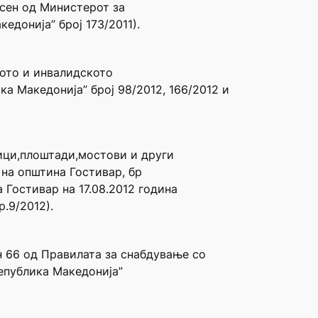
есен од Министерот за
едонија” број 173/2011).
кото и инвалидското
а Македонија” број 98/2012, 166/2012 и
ици,плоштади,мостови и други
 на општина Гостивар, бр
 Гостивар на 17.08.2012 година
.9/2012).
лен 66 од Правилата за снабдување со
Република Македонија”