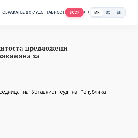
Т
ОБРАЌАЊЕ ДО СУДОТ
ЈАВНОСТ
MK
SQ
EN
BCCF
нитоста предложени
закажана за
седница на Уставниот суд на Република