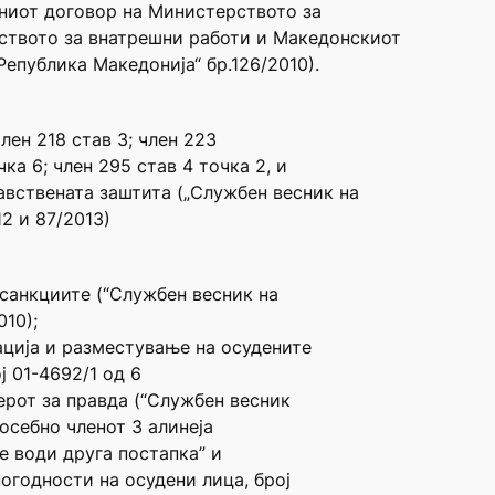
ивниот договор на Министерството за
ството за внатрешни работи и Македонскиот
епублика Македонија“ бр.126/2010).
член 218 став 3; член 223
чка 6; член 295 став 4 точка 2, и
равствената заштита („Службен весник на
2 и 87/2013)
 санкциите (“Службен весник на
010);
ција и разместување на осудените
ј 01-4692/1 од 6
ерот за правда (“Службен весник
посебно членот 3 алинеја
е води друга постапка” и
огодности на осудени лица, број