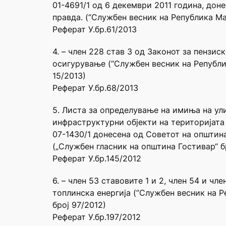
01-4691/1 од 6 декември 2011 година, дон
правда. (“Службен весник на Република Мак
Реферат У.бр.61/2013
4. – член 228 став 3 од Законот за пензис
осигурување (“Службен весник на Републик
15/2013)
Реферат У.бр.68/2013
5. Листа за определување на имиња на ул
инфраструктурни објекти на територијата
07-1430/1 донесена од Советот на општина
(„Службен гласник на општина Гостивар“ бр
Реферат У.бр.145/2012
6. – член 53 ставовите 1 и 2, член 54 и ч
топлинска енергија (”Службен весник на 
број 97/2012)
Реферат У.бр.197/2012