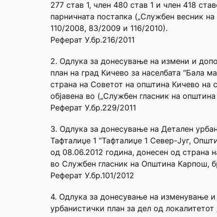
277 став 1, член 480 став 1 и член 418 ста
парничната постапка („Службен весник на 
110/2008, 83/2009 и 116/2010).
Реферат У.бр.216/2011
2. Одлука за донесување на измени и доп
план на град Кичево за населбата “Бала ма
страна на Советот на општина Кичево на с
објавена во („Службен гласник на општина 
Реферат У.бр.229/2011
3. Одлука за донесување на Детален урбан
Тафталиџе 1 “Тафталиџе 1 Север-Југ, Општи
од 08.06.2012 година, донесен од страна 
во Службен гласник на Општина Карпош, бро
Реферат У.бр.101/2012
4. Одлука за донесување на изменување 
урбанистички план за дел од локалитетот „