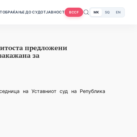
Т
ОБРАЌАЊЕ ДО СУДОТ
ЈАВНОСТ
MK
SQ
EN
BCCF
нитоста предложени
закажана за
седница на Уставниот суд на Република