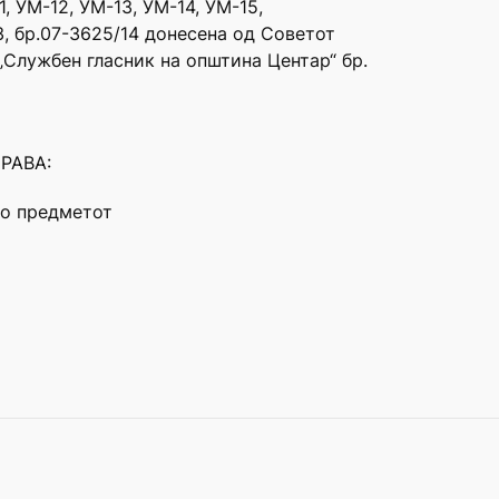
, УМ-12, УМ-13, УМ-14, УМ-15,
3, бр.07-3625/14 донесена од Советот
(„Службен гласник на општина Центар“ бр.
РАВА:
по предметот