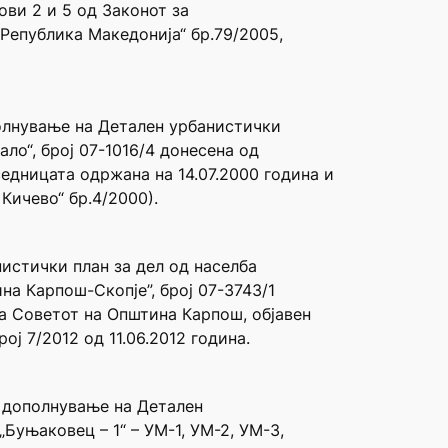
вови 2 и 5 од Законот за
Република Македонија“ бр.79/2005,
олнување на Детален урбанистички
ало“, број 07-1016/4 донесена од
едницата одржана на 14.07.2000 година и
Кичево“ бр.4/2000).
истички план за дел од населба
на Карпош-Скопје”, број 07-3743/1
на Советот на Општина Карпош, објавен
ј 7/2012 од 11.06.2012 година.
и дополнување на Детален
Буњаковец – 1“ – УМ-1, УМ-2, УМ-3,