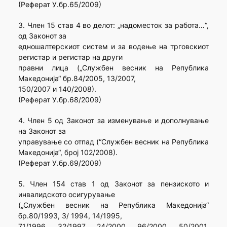
(Реферат У.бр.65/2009)
3. Член 15 став 4 во делот: „надоместок за работа…“,
од Законот за
едношалтерскиот систем и за водење на трговскиот
регистар и регистар на други
правни лица („Службен весник на Република
Македонија“ бр.84/2005, 13/2007,
150/2007 и 140/2008).
(Реферат У.бр.68/2009)
4. Член 5 од Законот за изменување и дополнување
на Законот за
управување со отпад (“Службен весник на Република
Македонија“, број 102/2008).
(Реферат У.бр.69/2009)
5. Член 154 став 1 од Законот за пензиското и
инвалидското осигурување
(„Службен весник на Република Македонија“
бр.80/1993, 3/ 1994, 14/1995,
71/1996, 32/1997, 24/2000, 96/2000, 50/2001,