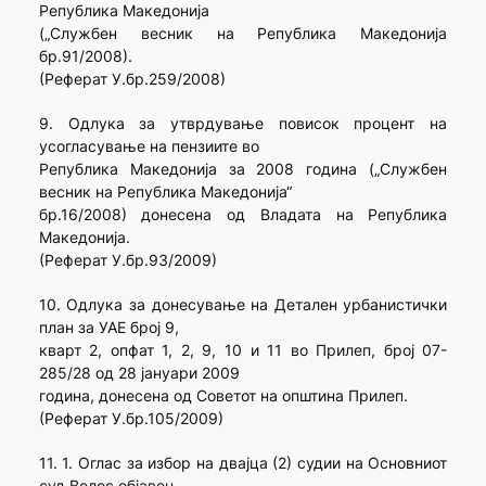
Република Македонија
(„Службен весник на Република Македонија
бр.91/2008).
(Реферат У.бр.259/2008)
9. Одлука за утврдување повисок процент на
усогласување на пензиите во
Република Македонија за 2008 година („Службен
весник на Република Македонија“
бр.16/2008) донесена од Владата на Република
Македонија.
(Реферат У.бр.93/2009)
10. Одлука за донесување на Детален урбанистички
план за УАЕ број 9,
кварт 2, опфат 1, 2, 9, 10 и 11 во Прилеп, број 07-
285/28 од 28 јануари 2009
година, донесена од Советот на општина Прилеп.
(Реферат У.бр.105/2009)
11. 1. Оглас за избор на двајца (2) судии на Основниот
суд Велес објавен