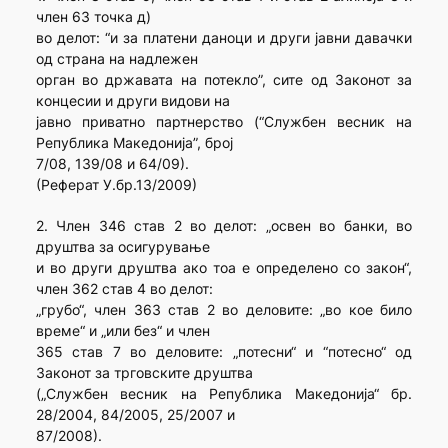
член 63 точка д)
во делот: “и за платени даноци и други јавни давачки
од страна на надлежен
орган во државата на потекло”, сите од Законот за
концесии и други видови на
јавно приватно партнерство (“Службен весник на
Република Македонија”, број
7/08, 139/08 и 64/09).
(Реферат У.бр.13/2009)
2. Член 346 став 2 во делот: „освен во банки, во
друштва за осигурување
и во други друштва ако тоа е определено со закон“,
член 362 став 4 во делот:
„грубо“, член 363 став 2 во деловите: „во кое било
време“ и „или без“ и член
365 став 7 во деловите: „потесни“ и “потесно“ од
Законот за трговските друштва
(„Службен весник на Република Македонија“ бр.
28/2004, 84/2005, 25/2007 и
87/2008).