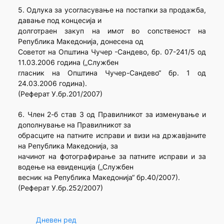
5. Одлука за усогласување на постапки за продажба,
давање под концесија и
долготраен закуп на имот во сопственост на
Република Македонија, донесена од
Советот на Општина Чучер -Сандево, бр. 07-241/5 од
11.03.2006 година („Службен
гласник на Општина Чучер-Сандево“ бр. 1 од
24.03.2006 година).
(Реферат У.бр.201/2007)
6. Член 2-б став 3 од Правилникот за изменување и
дополнување на Правилникот за
обрасците на патните исправи и визи на државјаните
на Република Македонија, за
начинот на фотографирање за патните исправи и за
водење на евиденција („Службен
весник на Република Македонија“ бр.40/2007).
(Реферат У.бр.252/2007)
Дневен ред