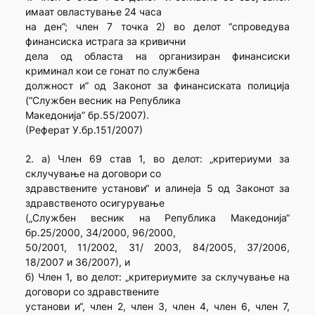
имаат овластување 24 часа
на ден”; член 7 точка 2) во делот “спроведува
финансиска истрага за кривични
дела од областа на организиран финансиски
криминал кои се гонат по службена
должност и” од Законот за финансиската полиција
(“Службен весник на Република
Македонија” бр.55/2007).
(Реферат У.бр.151/2007)
2. а) Член 69 став 1, во делот: „критериуми за
склучување на договори со
здравствените установи“ и алинеја 5 од Законот за
здравственото осигурување
(„Службен весник на Република Македонија“
бр.25/2000, 34/2000, 96/2000,
50/2001, 11/2002, 31/ 2003, 84/2005, 37/2006,
18/2007 и 36/2007), и
б) Член 1, во делот: „критериумите за склучување на
договори со здравствените
установи и“, член 2, член 3, член 4, член 6, член 7,