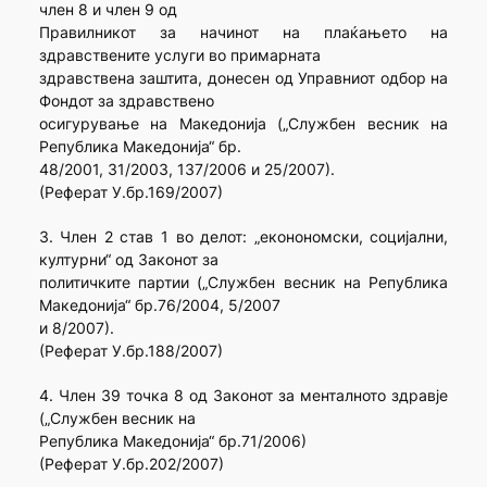
член 8 и член 9 од
Правилникот за начинот на плаќањето на
здравствените услуги во примарната
здравствена заштита, донесен од Управниот одбор на
Фондот за здравствено
осигурување на Македонија („Службен весник на
Република Македонија“ бр.
48/2001, 31/2003, 137/2006 и 25/2007).
(Реферат У.бр.169/2007)
3. Член 2 став 1 во делот: „еконономски, социјални,
културни“ од Законот за
политичките партии („Службен весник на Република
Македонија“ бр.76/2004, 5/2007
и 8/2007).
(Реферат У.бр.188/2007)
4. Член 39 точка 8 од Законот за менталното здравје
(„Службен весник на
Република Македонија“ бр.71/2006)
(Реферат У.бр.202/2007)