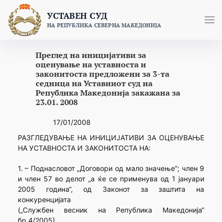
Skip
УСТАВЕН СУД
to
НА РЕПУБЛИКА СЕВЕРНА МАКЕДОНИЈА
content
Преглед на иницијативи за
оценување на уставноста и
законитоста предложени за 3-та
седница на Уставниот суд на
Република Македонија закажана за
23.01. 2008
17/01/2008
РАЗГЛЕДУВАЊЕ НА ИНИЦИЈАТИВИ ЗА ОЦЕНУВАЊЕ
НА УСТАВНОСТА И ЗАКОНИТОСТА НА:
1. – Поднасловот „Договори од мало значење“; член 9
и член 57 во делот „а ќе се применува од 1 јануари
2005 година“, од Законот за заштита на
конкуренцијата
(„Службен весник на Република Македо­нија“
бр.4/2005),