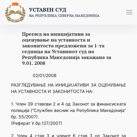
Skip
УСТАВЕН СУД
to
НА РЕПУБЛИКА СЕВЕРНА МАКЕДОНИЈА
content
Преглед на иницијативи за
оценување на уставноста и
законитоста предложени за 1-та
седница на Уставниот суд на
Република Македонија закажана за
9.01. 2008
02/01/2008
РАЗГЛЕДУВАЊЕ НА ИНИЦИЈАТИВИ ЗА ОЦЕНУВАЊЕ
НА УСТАВНОСТА И ЗАКОНИТОСТА НА:
1. Член 39 ставови 2 и 4 од Законот за финансиската
полиција (“Службен весник на Република Македонија”
бр. 55/2007).
(Реферат У.бр.127/2007)
2. Член 4 став 3 и членот 6 став 3 од Законот за