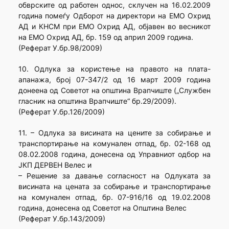
обврските од работен однос, склучен на 16.02.2009
година помеѓу Одборот на директори на ЕМО Охрид
АД и КНСМ при ЕМО Охрид АД, објавен во весникот
на ЕМО Охрид АД, бр. 159 од април 2009 година.
(Реферат У.бр.98/2009)
10. Одлука за користење на правото на плата-
апанажа, број 07-347/2 од 16 март 2009 година
донеена од Советот на општина Врапчиште („Службен
гласник на општина Врапчиште“ бр.29/2009).
(Реферат У.бр.126/2009)
11. – Одлука за висината на цените за собирање и
транспортирање на комунален отпад, бр. 02-168 од
08.02.2008 година, донесена од Управниот одбор на
ЈКП ДЕРВЕН Велес и
– Решение за давање согласност на Одлуката за
висината на цената за собирање и транспортирање
на комунален отпад, бр. 07-916/16 од 19.02.2008
година, донесена од Советот на Општина Велес
(Реферат У.бр.143/2009)