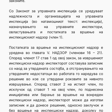
законите.
Со Законот за управната инспекција се уредуваат
надлежноста и организацијата на управната
инспекција (во натамошниот текст: инспекција),
назначувањето на управните инспектори,
овластувањата и постапката за вршење на
инспекцискиот надзор (член 1).
Постапката за вршење на инспекцискиот надзор е
уредена во главата V. НАДЗОР (членови 16 – 21).
Според членот 17 став 1 од овој закон, за извршениот
инспекциски надзор инспекторот составува записник
со наод за утврдената состојба, а отстранувањето на
утврдените недостатоци во работата го наредува со
решение во кое се утврдени роковите за нивното
извршување. Според ставот 2 на истиот член, по
исклучок од ставот 1 на овој член, по поднесена
иницијатива или барање за вршење на вонреден
инспекциски надзор, инспекторот може да изготви
записник и да донесе решение, односно заклучок и
без вршење на инспекциски надзор, доколку по