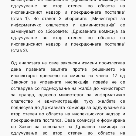
одлучување во втор степен во областа на
инспекцискиот надзор и прекршочната постапка“
(став 1). Во ставот 3 зборовите: „Министерот за
информатичко општество и администрација“ се
заменуваат со зборовите: „Државната комисија за
одлучување во втор степен во областа на
инспекцискиот надзор и прекршочната постапка“
(став 2).
Од анализата на овие законски измени произлегува
дека правната заштита против решението на
инспекторот донесено во смисла на членот 17 од
Законот за управната инспекција, повеќе не се
остварува со поднесување на жалба до министерот
за правда, односно министерот за информатичко
општество и администрација, туку жалбата се
поднесува до Државната комисија за одлучување во
втор степен во областа на инспекцискиот надзор и
прекршочната постапка. Оваа комисија е формирана
со Закон за основање на Државна комисија за
одлучување во втор степен во областа на