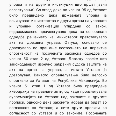
управа и на другите институции што вршат јавни
овластувања“. Со оглед дека во членот 95 од Уставот
било предвидено дека државната управа ја
сочинуваат министерства и други органи на управата
и управни организации утврдени со закон,
недвосмислено произлегувало дека во оспорената
одредба решението на министерот претставувало
акт на државна управа. Оттука, основано се
доведувало во прашање постоењето на директна
спротивност на посочената законска одредба со
членот 50 став 2 од Уставот. Дотолку повеќе што
законодавецот изречно забранил судска заштита на
акт на орган на управа, а истата Уставот ја
дозволувал. Ваквото определување било целосно
спротивно со Уставот на Република Македонија. Во
членот 51 став 1 од Уставот била предвидена
хиерархија на правните акти, од каде произлегувала
супремацијата на Уставот над законите и другите
прописи, односно дека законите мораат да бидат во
согласност со Уставот, а сите други прописи во
согласност со Уставот и со законите. Посочената