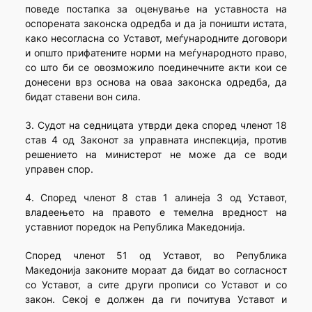
поведе постапка за оценување на уставноста на
оспорената законска одредба и да ја поништи истата,
како несогласна со Уставот, меѓународните договори
и општо прифатените норми на меѓународното право,
со што би се овозможило поединечните акти кои се
донесени врз основа на оваа законска одредба, да
бидат ставени вон сила.
3. Судот на седницата утврди дека според членот 18
став 4 од Законот за управната инспекција, против
решението на министерот не може да се води
управен спор.
4. Според членот 8 став 1 алинеја 3 од Уставот,
владеењето на правото е темелна вредност на
уставниот поредок на Република Македонија.
Според членот 51 од Уставот, во Република
Македонија законите мораат да бидат во согласност
со Уставот, а сите други прописи со Уставот и со
закон. Секој е должен да ги почитува Уставот и