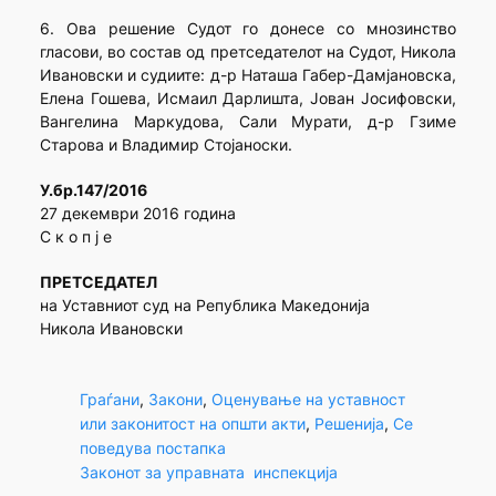
6. Ова решение Судот го донесе со мнозинство
гласови, во состав од претседателот на Судот, Никола
Ивановски и судиите: д-р Наташа Габер-Дамјановска,
Елена Гошева, Исмаил Дарлишта, Јован Јосифовски,
Вангелина Маркудова, Сали Мурати, д-р Гзиме
Старова и Владимир Стојаноски.
У.бр.147/2016
27 декември 2016 година
С к о п ј е
ПРЕТСЕДАТЕЛ
на Уставниот суд на Република Македонија
Никола Ивановски
Граѓани
, 
Закони
, 
Оценување на уставност
или законитост на општи акти
, 
Решенија
, 
Се
поведува постапка
Законот за управната инспекција