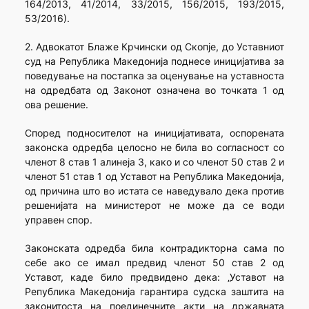
164/2013, 41/2014, 33/2015, 156/2015, 193/2015,
53/2016).
2. Адвокатот Блаже Крчински од Скопје, до Уставниот
суд на Република Македонија поднесе иницијатива за
поведување на постапка за оценување на уставноста
на одредбата од Законот означена во точката 1 од
ова решение.
Според подносителот на иницијативата, оспорената
законска одредба целосно не била во согласност со
членот 8 став 1 алинеја 3, како и со членот 50 став 2 и
членот 51 став 1 од Уставот на Република Македонија,
од причина што во истата се наведувало дека против
решенијата на министерот не може да се води
управен спор.
Законската одредба била контрадикторна сама по
себе ако се имал предвид членот 50 став 2 од
Уставот, каде било предвидено дека: „Уставот на
Република Македонија гарантира судска заштита на
законитоста на поединечните акти на државната