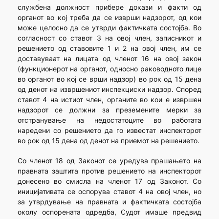
службена должност прибере докази и факти од
органот во кој треба да се изврши надзорот, од кои
може целосно да се утврди фактичката состојба. Во
согласност со ставот 3 на овој член, записникот и
решението од ставовите 1 и 2 на овој член, им се
доставуваат на лицата од членот 16 на овој закон
(функционерот на органот, односно раководното лице
во органот во кој се врши надзор) во рок од 15 дена
од денот на извршениот инспекциски надзор. Според
ставот 4 на истиот член, органите во кои е извршен
надзорот се должни за преземените мерки за
отстранување на недостатоците во работата
наредени со решението да го известат инспекторот
во рок од 15 дена од денот на приемот на решението.
Со членот 18 од Законот се уредува прашањето на
правната заштита против решението на инспекторот
донесено во смисла на членот 17 од Законот. Со
иницијативата се оспорува ставот 4 на овој член, но
за утврдување на правната и фактичката состојба
околу оспорената одредба, Судот имаше предвид