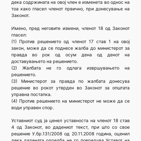
дека содржината на овој член е изменета во однос на
тоа како гласел членот првично, при донесување на
Законот.
Имено, пред неговите измени, членот 18 од Законот
гласел:
(1) Против решението од членот 17 став 1 на овој
закон, може да се поднесе жалба до министерот за
правда во рок од осум дена од денот на
доставувањето на решението.
(2) Жалбата не го одлага извршувањето на
решението.
(3) Министерот за правда по жалбата донесува
решение во рокот утврден во Законот за општата
управна постапка.
(4) Против решението на министерот не може да се
води управен спор.
Уставниот суд ја ценел уставноста на членот 18 став
4 од Законот, во дадениот текст, при што со свое
решение У.бр.131/2008 од 20.11.2008 година, оценил
дека дадената одредба не го повредува Уставот на