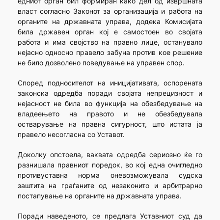
едниот орган бил формиран како дел од извршната
власт согласно Законот за организација и работа на
органите на државната управа, додека Комисијата
била државен орган кој е самостоен во својата
работа и има својство на правно лице, останувало
нејасно односно правело забуна против кое решение
не било дозволено поведување на управен спор.
Според подносителот на иницијативата, оспорената
законска одредба поради својата непрецизност и
нејасност не била во функција на обезбедување на
владеењето на правото и не обезбедувала
остварување на правна сигурност, што истата ја
правело несогласна со Уставот.
Доколку опстоела, ваквата одредба сериозно ќе го
разнишала правниот поредок, во кој една очигледно
противуставна норма оневозможувала судска
заштита на граѓаните од незаконито и арбитрарно
постапување на органите на државната управа.
Поради наведеното, се предлага Уставниот суд да