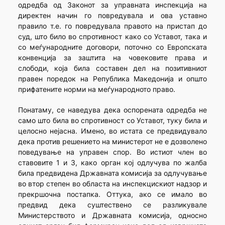
одредба од Законот за управната инспекција на
директен начин го повредувала и ова уставно
правило т.е. го повредувала правото на пристап до
суд, што било во спротивност како со Уставот, така и
со меѓународните договори, поточно со Европската
конвенција за заштита на човековите права и
слободи, која била составен дел на позитивниот
правен поредок на Република Македонија и општо
прифатените норми на меѓународното право.
Понатаму, се наведува дека оспорената одредба не
само што била во спротивност со Уставот, туку била и
целосно нејасна. Имено, во истата се предвидувало
дека против решението на министерот не е дозволено
поведување на управен спор. Во истиот член во
ставовите 1 и 3, како орган кој одлучува по жалба
била предвидена Државната комисија за одлучување
во втор степен во областа на инспекцискиот надзор и
прекршочна постапка. Оттука, ако се имало во
предвид дека суштествено се разликувале
Министерството и Државната комисија, односно