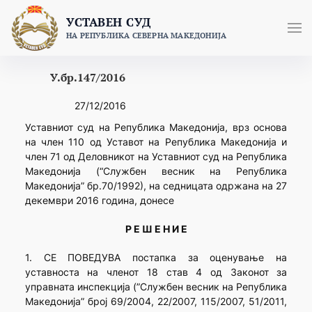
Skip
УСТАВЕН СУД
to
НА РЕПУБЛИКА СЕВЕРНА МАКЕДОНИЈА
content
У.бр.147/2016
27/12/2016
Уставниот суд на Република Македонија, врз основа
на член 110 од Уставот на Република Македонија и
член 71 од Деловникот на Уставниот суд на Република
Македонија (“Службен весник на Република
Македонија” бр.70/1992), на седницата одржана на 27
декември 2016 година, донесе
Р Е Ш Е Н И Е
1. СЕ ПОВЕДУВА постапка за оценување на
уставноста на членот 18 став 4 од Законот за
управната инспекција (”Службен весник на Република
Македонија” број 69/2004, 22/2007, 115/2007, 51/2011,