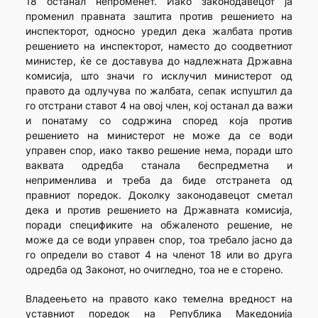
18 останал непроменет. Иако законодавецот ја
променил правната заштита против решението на
инспекторот, односно уредил дека жалбата против
решението на инспекторот, наместо до соодветниот
министер, ќе се доставува до надлежната Државна
комисија, што значи го исклучил министерот од
правото да одлучува по жалбата, сепак испуштил да
го отстрани ставот 4 на овој член, кој останал да важи
и понатаму со содржина според која против
решението на министерот не може да се води
управен спор, иако такво решение нема, поради што
ваквата одредба станала беспредметна и
неприменлива и треба да биде отстранета од
правниот поредок. Доколку законодавецот сметал
дека и против решението на Државната комисија,
поради спецификите на обжаленото решение, не
може да се води управен спор, тоа требало јасно да
го определи во ставот 4 на членот 18 или во друга
одредба од Законот, но очигледно, тоа не е сторено.
Владеењето на правото како темелна вредност на
уставниот поредок на Република Македонија