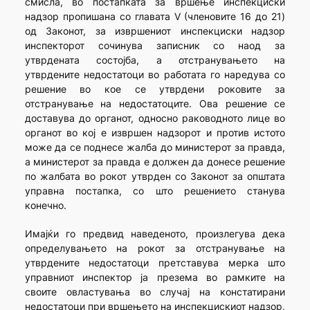
смисла, во постапката за вршење инспекциски
надзор пропишана со главата V (членовите 16 до 21)
од Законот, за извршениот инспекциски надзор
инспекторот сочинува записник со наод за
утврдената состојба, а отстранувањето на
утврдените недостатоци во работата го наредува со
решение во кое се утврдени роковите за
отстранување на недостатоците. Ова решение се
доставува до органот, односно раководното лице во
органот во кој е извршен надзорот и против истото
може да се поднесе жалба до министерот за правда,
а министерот за правда е должен да донесе решение
по жалбата во рокот утврден со Законот за општата
управна постапка, со што решението станува
конечно.
Имајќи го предвид наведеното, произлегува дека
определувањето на рокот за отстранување на
утврдените недостатоци претставува мерка што
управниот инспектор ја презема во рамките на
своите овластувања во случај на констатирани
недостатоци при вршењето на инспекцискиот надзор,