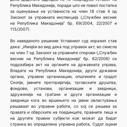
Република Македонија, поради што не повел постапка
за оценување на уставноста на член 18 став 4 од
Законот за управната инспекција („Службен весник
на Република Македонија“ бр. 69/2004, 22/2007 и
115/2007).
Во наведеното решение Уставниот суд изразил став
дека: „Имајќи во вид дека под управен акт, во смисла
на член 7 од Законот за управните спорови („Службен
весник на Република Македонија“ бр. 62/2006) се
подразбира акт на органите на државната управа,
Владата на Република Македонија, други државни
органи, управни организации, општините и градот
Скопје, јавните претпријатија, трговските друштва,
фондови, установи, организации и заедници,
здруженија на граѓани и други организации и
заедници кога во вршењето на јавни овластувања
решаваат во управни работи, со кој се решава за
правата и обврските на поединците, правните лица и
на другите правни субјекти кои можат да бидат
странка во определена управна работа, Судот оцени