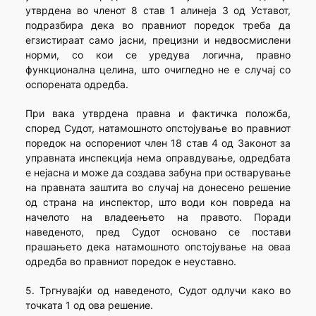
утврдена во членот 8 став 1 алинеја 3 од Уставот,
подразбира дека во правниот поредок треба да
егзистираат само јасни, прецизни и недвосмислени
норми, со кои се уредува логична, правно
функционална целина, што очигледно не е случај со
оспорената одредба.
При вака утврдена правна и фактичка положба,
според Судот, натамошното опстојување во правниот
поредок на оспорениот член 18 став 4 од Законот за
управната инспекција нема оправдување, одредбата
е нејасна и може да создава забуна при остварување
на правната заштита во случај на донесено решение
од страна на инспектор, што води кон повреда на
начелото на владеењето на правото. Поради
наведеното, пред Судот основано се постави
прашањето дека натамошното опстојување на оваа
одредба во правниот поредок е неуставно.
5. Тргнувајќи од наведеното, Судот одлучи како во
точката 1 од ова решение.