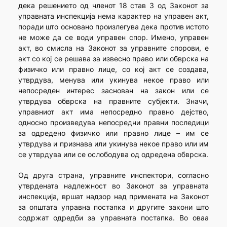
дека решението од членот 18 став 3 од Законот за
управната инспекција нема карактер на управен акт,
поради што основано произлегува дека против истото
не може да се води управен спор. Имено, управен
акт, во смисла на Законот за управните спорови, е
акт со кој се решава за извесно право или обврска на
физичко или правно лице, со кој акт се создава,
утврдува, менува или укинува некое право или
непосреден интерес заснован на закон или се
утврдува обврска на правните субјекти. Значи,
управниот акт има непосредно правно дејство,
односно произведува непосредни правни последици
за одредено физичко или правно лице – им се
утврдува и признава или укинува некое право или им
се утврдува или се ослободува од одредена обврска.
Од друга страна, управните инспектори, согласно
утврдената надлежност во Законот за управната
инспекција, вршат надзор над примената на Законот
за општата управна постапка и другите закони што
содржат одредби за управната постапка. Во оваа