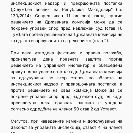
инспекцискиот надзор и прекршочната постапка
(„Службен весник на Република Македонија“ бр.
130/2014). Според член 11 од овој закон, против
решението на Државната комисија може да се
покрене управен спор пред надлежен суд (став 1).
Тужбата против решението на Државната комисија не
го одлага извршувањето на решението (став 2).
При вака утврдена фактичка и правна положба,
произлегува дека правната заштита против
решението на управниот инспектор е обезбедена
преку поднесување на жалба до Државната комисија
за одлучување во втор степен во областа на
инспекцискиот надзор и прекршочната постапка, а
против решението на оваа комисија може да се
покрене управен спор пред надлежен суд, од каде
произлегува дека правната заштита е уредена
согласно одредбите на членот 50 став 2 од Уставот.
Меѓутоа, при наведените измени и дополнувања на
Законот за управната инспекција, ставот 4 на членот