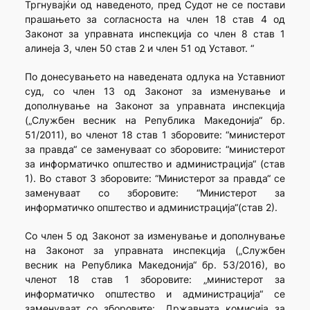
Тргнувајќи од наведеното, пред Судот не се постави
прашањето за согласноста на член 18 став 4 од
Законот за управната инспекција со член 8 став 1
алинеја 3, член 50 став 2 и член 51 од Уставот. “
По донесувањето на наведената одлука на Уставниот
суд, со член 13 од Законот за изменување и
дополнување на Законот за управната инспекција
(„Службен весник на Република Македонија“ бр.
51/2011), во членот 18 став 1 зборовите: “министерот
за правда“ се заменуваат со зборовите: “министерот
за информатичко општество и администрација“ (став
1). Во ставот 3 зборовите: “Министерот за правда“ се
заменуваат со зборовите: “Министерот за
информатичко општество и администрација“(став 2).
Со член 5 од Законот за изменување и дополнување
на Законот за управната инспекција („Службен
весник на Република Македонија“ бр. 53/2016), во
членот 18 став 1 зборовите: „министерот за
информатичко општество и администрација“ се
заменуваат со зборовите: „Државната комисија за