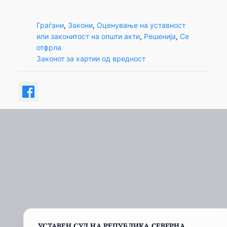
Граѓани
, 
Закони
, 
Оценување на уставност
или законитост на општи акти
, 
Решенија
, 
Се
отфрла
Законот за хартии од вредност
УСТАВЕН СУД НА РЕПУБЛИКА СЕВЕРНА