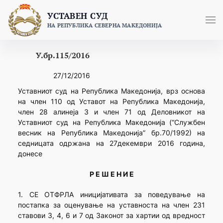
Skip
УСТАВЕН СУД
to
НА РЕПУБЛИКА СЕВЕРНА МАКЕДОНИЈА
content
У.бр.115/2016
27/12/2016
Уставниот суд на Република Македонија, врз основа
на член 110 од Уставот на Република Македонија,
член 28 алинеја 3 и член 71 од Деловникот на
Уставниот суд на Република Македонија (“Службен
весник на Република Македонија” бр.70/1992) на
седницата одржана на 27декември 2016 година,
донесе
Р Е Ш Е Н И Е
1. СЕ ОТФРЛА иницијативата за поведување на
постапка за оценување на уставноста на член 231
ставови 3, 4, 6 и 7 од Законот за хартии од вредност