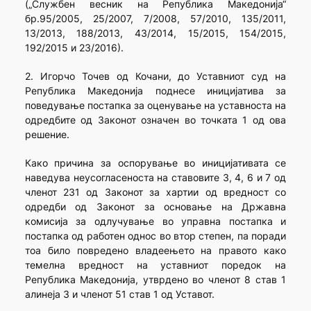
(„Службен весник на Република Македонија“
бр.95/2005, 25/2007, 7/2008, 57/2010, 135/2011,
13/2013, 188/2013, 43/2014, 15/2015, 154/2015,
192/2015 и 23/2016).
2. Игорчо Точев од Кочани, до Уставниот суд на
Република Македонија поднесе иницијатива за
поведување постапка за оценување на уставноста на
одредбите од Законот означен во точката 1 од ова
решение.
Како причина за оспорување во иницијативата се
наведува неусогласеноста на ставовите 3, 4, 6 и 7 од
членот 231 од Законот за хартии од вредност со
одредби од Законот за основање на Државна
комисија за одлучување во управна постапка и
постапка од работен однос во втор степен, па поради
тоа било повредено владеењето на правото како
темелна вредност на уставниот поредок на
Република Македонија, утврдено во членот 8 став 1
алинеја 3 и членот 51 став 1 од Уставот.