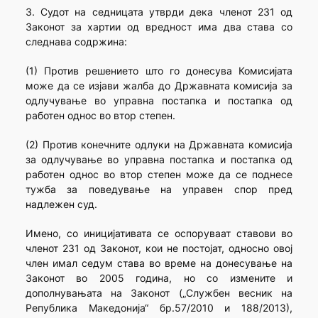
3. Судот на седницата утврди дека членот 231 од
Законот за хартии од вредност има два става со
следнава содржина:
(1) Против решението што го донесува Комисијата
може да се изјави жалба до Државната комисија за
одлучување во управна постапка и постапка од
работен однос во втор степен.
(2) Против конечните одлуки на Државната комисија
за одлучување во управна постапка и постапка од
работен однос во втор степен може да се поднесе
тужба за поведување на управен спор пред
надлежен суд.
Имено, со иницијативата се оспоруваат ставови во
членот 231 од Законот, кои не постојат, односно овој
член имал седум става во време на донесување на
Законот во 2005 година, но со измените и
дополнувањата на Законот („Службен весник на
Република Македонија“ бр.57/2010 и 188/2013),