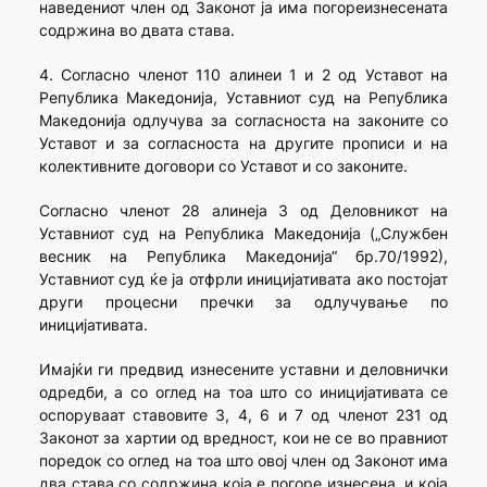
наведениот член од Законот ја има погореизнесената
содржина во двата става.
4. Согласно членот 110 алинеи 1 и 2 од Уставот на
Република Македонија, Уставниот суд на Република
Македонија одлучува за согласноста на законите со
Уставот и за согласноста на другите прописи и на
колективните договори со Уставот и со законите.
Согласно членот 28 алинеја 3 од Деловникот на
Уставниот суд на Република Македонија („Службен
весник на Република Македонија“ бр.70/1992),
Уставниот суд ќе ја отфрли иницијативата ако постојат
други процесни пречки за одлучување по
иницијативата.
Имајќи ги предвид изнесените уставни и деловнички
одредби, а со оглед на тоа што со иницијативата се
оспоруваат ставовите 3, 4, 6 и 7 од членот 231 од
Законот за хартии од вредност, кои не се во правниот
поредок со оглед на тоа што овој член од Законот има
два става со содржина која е погоре изнесена, и која