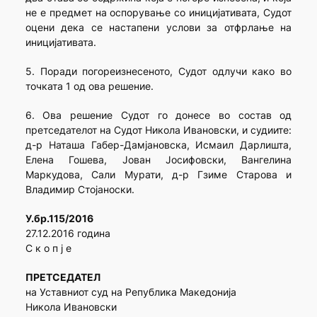
не е предмет на оспорување со иницијативата, Судот
оцени дека се настапени услови за отфрлање на
иницијативата.
5. Поради погореизнесеното, Судот одлучи како во
точката 1 од ова решение.
6. Ова решение Судот го донесе во состав од
претседателот на Судот Никола Ивановски, и судиите:
д-р Наташа Габер-Дамјановска, Исмаил Дарлишта,
Елена Гошева, Јован Јосифовски, Вангелина
Маркудова, Сали Мурати, д-р Гзиме Старова и
Владимир Стојаноски.
У.бр.115/2016
27.12.2016 година
С к о п ј е
ПРЕТСЕДАТЕЛ
на Уставниот суд на Република Македонија
Никола Ивановски