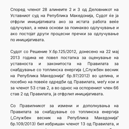
Според членот 28 алинеите 2 и 3 од Деловникот на
Уставниот суд на Република Македонија, Судот ќе ја
отфрли иниција­тивата ако за истата работа веќе
одлучувал, а нема основи за поинакво одлучување и
ако постојат други процесни пречки за одлучување
по иницијативата.
Судот со Решение У.бр.125/2012, донесено на 22 мај
2013 година не повел постапка за оценување на
уставноста и законитоста на Правилата за
снабдување со топлинска енергија („Службен весник
на Република Македонија“ бр.97/2012) во целина, и
посебно на повеќе одредби од Правилата, меѓу кои и
за членот 53 став 2, а во однос на оспорениот член 66
став 2 од Правилата, ја отфрлил иницијативата.
Со Правилникот за измени и дополнувања на
Правилата за снабдување со топлинска енергија
(„Службен весник на Република Македонија“
бр.109/2013) бил избришан членот 13 од Правилата, и