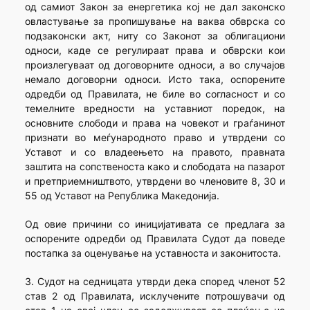
од самиот Закон за енергетика кој не дал законско
овластување за пропишување на ваква обврска со
подзаконски акт, ниту со Законот за облигациони
односи, каде се регулираат права и обврски кои
произлегуваат од договорните односи, а во случајов
немало договорни односи. Исто така, оспорените
одредби од Правилата, не биле во согласност и со
темелните вредности на уставниот поредок, на
основните слободи и права на човекот и граѓанинот
признати во меѓународното право и утврдени со
Уставот и со владеењето на правото, правната
заштита на сопственоста како и слободата на пазарот
и претприемништвото, утврдени во членовите 8, 30 и
55 од Уставот на Република Македонија.
Од овие причини со иницијативата се предлага за
оспорените одредби од Правилата Судот да поведе
постапка за оценување на уставноста и законитоста.
3. Судот на седницата утврди дека според членот 52
став 2 од Правилата, исклучените потрошувачи од