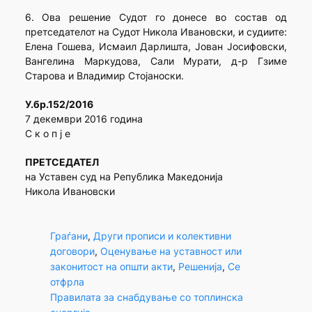
6. Ова решение Судот го донесе во состав од
претседателот на Судот Никола Ивановски, и судиите:
Елена Гошева, Исмаил Дарлишта, Јован Јосифовски,
Вангелина Маркудова, Сали Мурати, д-р Гзиме
Старова и Владимир Стојаноски.
У.бр.152/2016
7 декември 2016 година
С к о п ј е
ПРЕТСЕДАТЕЛ
на Уставен суд на Република Македонија
Никола Ивановски
Граѓани
, 
Други прописи и колективни
договори
, 
Оценување на уставност или
законитост на општи акти
, 
Решенија
, 
Се
отфрла
Правилата за снабдување со топлинска