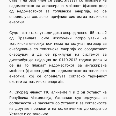
став 1 на овој член се задолжуваат со плаќање на
надоместокот за ангажирана моќност (фиксен дел)
од надоместокот за топлинска енергија, кој се
определува согласно тарифниот систем за топлинска
енергија.
Судот, исто така утврди дека според членот 65 став 2
од Правилата, сите исклучени потрошувачи на
топлинска енергија кои нема да склучат договор за
снабдување со топлинска енергија со соодвет­ниот
снабдувач и да се приклучат на системот за
дистрибуција најдоцна до 01.10.2012 година должни
се да го плаќаат надоместокот за ангажирана
моќност (фиксен дел) од надоместокот за топлинска
енергија, кој се определува согласно тарифниот
систем за топлин­ска енергија.
4. Според членот 110 алинеите 1 и 2 од Уставот на
Република Македонија, Уставниот суд одлучува за
согласнос­та на законите со Уставот и за согласноста
на другите прописи и на колективните договори со
Уставот и со законите.