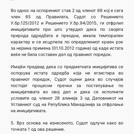
Во однос на оспорениот став 2 од членот 66 кој е сега
член 65 од Правилата, Судот со Решението
У.бр.125/2012 и Решението У.бр.94/2015, ги отфрлил
иницијативите при што утврдил дека по својата
природа одредбата е преодна, имала темпорален
карактер и се исцр­пела по определениот краен рок
за нејзина примена (01.10.2012 година) од каде истата
веќе не била составен дел од правниот поредок.
Имајќи предвид дека со предметната иницијатива се
оспорува истата одредба која не егзистира во
правниот поредок, Судот оцени дека во случајов
постојат процесни пречки за постапување по
иницијативата во овој дел и дека се исполнети
условите од членот 28 алинеја 3 од Деловникот на
Уставниот суд на Република Македонија за отфрлање
на иницијативата.
5. Врз основа на изнесеното, Судот одлучи како во
точката 1 од ова решение.