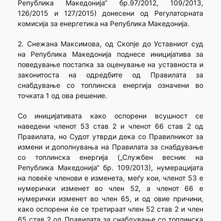
Република Македонија“ бр.97/2012, 109/2013,
126/2015 и 127/2015) донесени од Регулаторната
комисија за енергетика на Република Македонија.
2. Снежана Максимова, од Скопје до Уставниот суд
на Република Македонија поднесе иницијатива за
поведување постапка за оценување на уставноста и
законитоста на одредбите од Правилата за
снабдување со топлинска енергија означени во
точката 1 од ова решение.
Со иницијативата како оспорени всушност се
наведени членот 53 став 2 и членот 66 став 2 од
Правилата, но Судот утврди дека со Правилникот за
измени и дополнувања на Правилата за снабдување
со топлинска енергија („Службен весник на
Република Македонија“ бр. 109/2013), нумерацијата
на повеќе членови e изменета, меѓу кои, членот 53 е
нумерички изменет во член 52, а членот 66 е
нумерички изменет во член 65, и од овие причини,
како оспорени ќе се третираат член 52 став 2 и член
65 став 2 од Правилата за снабдување со топлинска