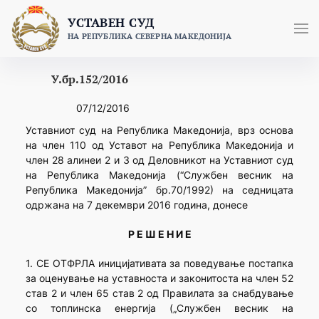
Skip
УСТАВЕН СУД
to
НА РЕПУБЛИКА СЕВЕРНА МАКЕДОНИЈА
content
У.бр.152/2016
07/12/2016
Уставниот суд на Република Македонија, врз основа
на член 110 од Уставот на Република Македонија и
член 28 алинеи 2 и 3 од Деловникот на Уставниот суд
на Република Македонија (“Службен весник на
Република Македонија” бр.70/1992) на седницата
одржана на 7 декември 2016 година, донесе
Р Е Ш Е Н И Е
1. СЕ ОТФРЛА иницијативата за поведување постапка
за оценување на уставноста и законитоста на член 52
став 2 и член 65 став 2 од Правилата за снабдување
со топлинска енергија („Службен весник на