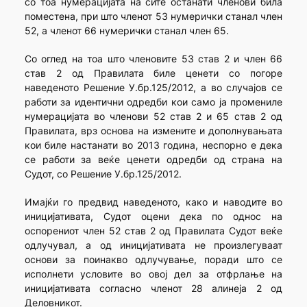
со тоа нумерацијата на сите останати членови била
поместена, при што членот 53 нумерички станал член
52, а членот 66 нумерички станал член 65.
Со оглед на тоа што членовите 53 став 2 и член 66
став 2 од Правилата биле ценети со погоре
наведеното Решение У.бр.125/2012, а во случајов се
работи за идентични одредби кои само ја промениле
нумерацијата во членови 52 став 2 и 65 став 2 од
Правилата, врз основа на измените и дополнувањата
кои биле настанати во 2013 година, неспорно е дека
се работи за веќе ценети одредби од страна на
Судот, со Решение У.бр.125/2012.
Имајќи го предвид наведеното, како и наводите во
иницијативата, Судот оцени дека по однос на
оспорениот член 52 став 2 од Правилата Судот веќе
одлучувал, а од иницијативата не произлегуваат
основи за поинакво одлучување, поради што се
исполнети условите во овој дел за отфрлање на
иницијативата согласно членот 28 алинеја 2 од
Деловникот.