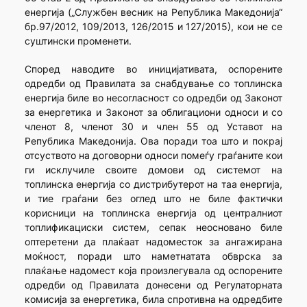
енергија („Службен весник на Република Македонија“
бр.97/2012, 109/2013, 126/2015 и 127/2015), кои не се
суштински променети.
Според наводите во иницијативата, оспорените
одредби од Правилата за снабдување со топлинска
енергија биле во несогласност со одредби од Законот
за енергетика и Законот за облигациони односи и со
членот 8, членот 30 и член 55 од Уставот на
Република Македонија. Ова поради тоа што и покрај
отсуството на договорни односи помеѓу граѓаните кои
ги исклучиле своите домови од системот на
топлинска енергија со дистрибутерот на таа енергија,
и тие граѓани без оглед што не биле фактички
корисници на топлинска енергија од централниот
топлификациски систем, сепак неосновано биле
оптеретени да плаќаат надоместок за ангажирана
моќност, поради што наметнатата обврска за
плаќање надомест која произлегувала од оспорените
одредби од Правилата донесени од Регулаторната
комисија за енергетика, била спротивна на одредбите