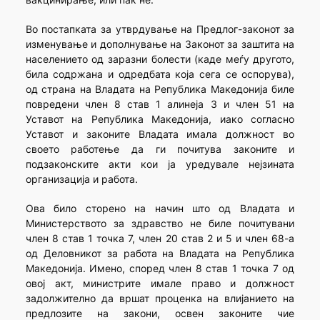
Во постапката за утврдување на Предлог-законот за
изменување и дополнување на Законот за заштита на
населението од заразни болести (каде меѓу другото,
била содржана и одредбата која сега се оспорува),
од страна на Владата на Република Македонија биле
повредени член 8 став 1 алинеја 3 и член 51 на
Уставот на Република Македонија, иако согласно
Уставот и законите Владата имала должност во
своето работење да ги почитува законите и
подзаконските акти кои ја уредувале нејзината
организација и работа.
Ова било сторено на начин што од Владата и
Министерството за здравство не биле почитувани
член 8 став 1 точка 7, член 20 став 2 и 5 и член 68-а
од Деловникот за работа на Владата на Република
Македонија. Имено, според член 8 став 1 точка 7 од
овој акт, министрите имале право и должност
задолжително да вршат проценка на влијанието на
предлозите на закони, освен законите чие