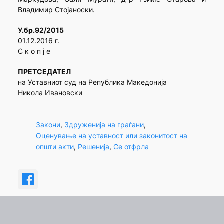
Владимир Стојаноски.
У.бр.92/2015
01.12.2016 г.
С к о п ј е
ПРЕТСЕДАТЕЛ
на Уставниот суд на Република Македонија
Никола Ивановски
Закони
, 
Здруженија на граѓани
, 
Оценување на уставност или законитост на
општи акти
, 
Решенија
, 
Се отфрла