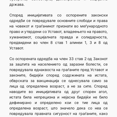
држава.
Според иницијативата со оспорените законски
одредби се повредувале основните слободи и права
на човекот и граѓанинот признати во меѓународното
право и утврдени со Уставот, владеењето на правото,
хуманизмот, социјалната правда и солидарноста,
предвидени во член 8 став 1 алинеи 1, 3 и 8 од
Уставот.
Со оспорената одредба на член 33 став 2 од Законот
за заштита на населението од заразни болести, се
повредувала еднаквоста на граѓаните пред Уставот и
законите, бидејќи според содржината на истата,
обврската за вакцинација се однесувала само за
лица од определена возраст, а не за сите. Според
наводите во иницијативата од друг спорен агол,
истата била непрецизна и нејасна бидејќи не било
дефинирано и определено кои се тие лица од
определена возраст, што значело дека со неа се
повредувала правната сигурност на граѓаните, како