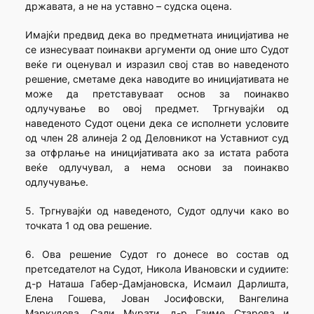
државата, а не на уставно – судска оцена.
Имајќи предвид дека во предметната иницијатива не
се изнесуваат поинакви аргументи од оние што Судот
веќе ги оценувал и изразил свој став во наведеното
решение, сметаме дека наводите во иницијативата не
може да претставуваат основ за поинакво
одлучување во овој предмет. Тргнувајќи од
наведеното Судот оцени дека се исполнети условите
од член 28 алинеја 2 од Деловникот на Уставниот суд
за отфрлање на иницијативата ако за истата работа
веќе одлучувал, а нема основи за поинакво
одлучување.
5. Тргнувајќи од наведеното, Судот одлучи како во
точката 1 од ова решение.
6. Ова решение Судот го донесе во состав од
претседателот на Судот, Никола Ивановски и судиите:
д-р Наташа Габер-Дамјановска, Исмаил Дарлишта,
Елена Гошева, Јован Јосифовски, Вангелина
Маркудова, Сали Мурати, д-р Гзиме Старова и