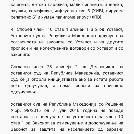
кашлица, детска парализа, мали сипаници, црвенка,
заушки, хемофилус, инфлуенца тип Б (ХИБ), вирусен
хепатитис Б“ и хуман папилома вирус (ХПВ)
4. Според член 110 став 1 алинеи 1 и 2 од Уставот,
Уставниот суд на Република Македонија одлучува за
согласноста на законите со Уставот и на другите
прописи и на колективните договори со Уставот и со
законите.
Согласно член 28 алинеја 2 од Деловникот на
Уставниот суд на Република Македонија, Уставниот
суд ќе ја отфрли иницијативата ако за истата работа
веќе одлучувал, а нема основи за поинакво
одлучување.
Уставниот суд на Република Македонија со Решение
У.бр. 99/2015 од 7 јули 2016 година не поведе
постапка за оценување на уставноста на член 10
став 1 од Законот за изменување и дополнување на
Законот за заштита на населението од заразни