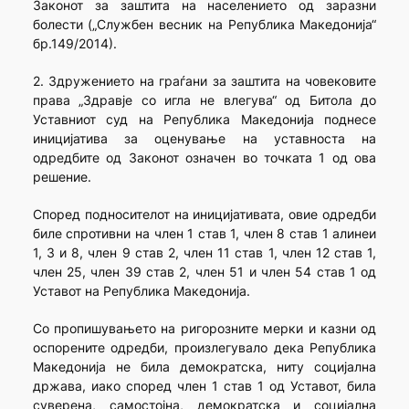
Законот за заштита на населението од заразни
болести („Службен весник на Република Македонија“
бр.149/2014).
2. Здружението на граѓани за заштита на човековите
права „Здравје со игла не влегува“ од Битола до
Уставниот суд на Република Македонија поднесе
иницијатива за оценување на уставноста на
одредбите од Законот означен во точката 1 од ова
решение.
Според подносителот на иницијативата, овие одредби
биле спротивни на член 1 став 1, член 8 став 1 алинеи
1, 3 и 8, член 9 став 2, член 11 став 1, член 12 став 1,
член 25, член 39 став 2, член 51 и член 54 став 1 од
Уставот на Република Македонија.
Со пропишувањето на ригорозните мерки и казни од
оспорените одредби, произлегувало дека Република
Македонија не била демократска, ниту социјална
држава, иако според член 1 став 1 од Уставот, била
суверена, самостојна, демократска и социјална