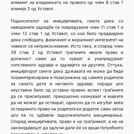
елемент на владеењето на правото од член 8 став 1
алинеја 3 од Уставот.
Подносителот на иницијативата, смета дека со
наведените одредби се повредувале член 11 став 1 и
член 12 став 1 од Уставот, со кои било предвидено
дека слободата, физичкиот и моралниот интегритет на
човекот се неприкосновени. Исто така, и според член
39 став 2 од Уставот граѓаните имале право и
должност сами да го чуваат и унапредуваат
сопственото здравје и здравјето на другите. Оттука,
иницијаторот смета дека државата не може да биде
позаинтересирана и позагрижена од самите родители
за своето дете и неговото здравје, поради што
неуставно било од уставно правен аспект граѓаните
да се присилуваат, прекршочно казнуваат и мајките
да не можат да остварат, односно да го изгубат веќе
оствареното право на родителски додаток само затоа
што ќе го одбиеле задолжителното вакцинирање.
Според иницијативата, право е на граѓанинот, а не на
законодавецот да одлучи дали ќе се врши потребното
вакцинирање, или пак не.