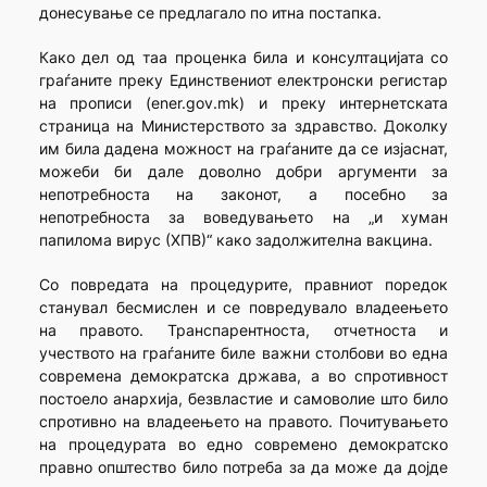
донесување се предлагало по итна постапка.
Како дел од таа проценка била и консултацијата со
граѓаните преку Единствениот електронски регистар
на прописи (ener.gov.mk) и преку интернетската
страница на Министерството за здравство. Доколку
им била дадена можност на граѓаните да се изјаснат,
можеби би дале доволно добри аргументи за
непотребноста на законот, а посебно за
непотребноста за воведувањето на „и хуман
папилома вирус (ХПВ)“ како задолжителна вакцина.
Со повредата на процедурите, правниот поредок
станувал бесмислен и се повредувало владеењето
на правото. Транспарентноста, отчетноста и
учеството на граѓаните биле важни столбови во една
современа демократска држава, а во спротивност
постоело анархија, безвластие и самоволие што било
спротивно на владеењето на правото. Почитувањето
на процедурата во едно современо демократско
правно општество било потреба за да може да дојде