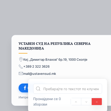
УСТАВЕН СУД НА РЕПУБЛИКА СЕВЕРНА
МАКЕДОНИЈА
Кеј „Димитар Влахов“ бр.19, 1000 Скопје
+389 2 322 3626
mail@ustavensud.mk
Facebook
Импресум
© 2026
Пронајдени се 0
зборови