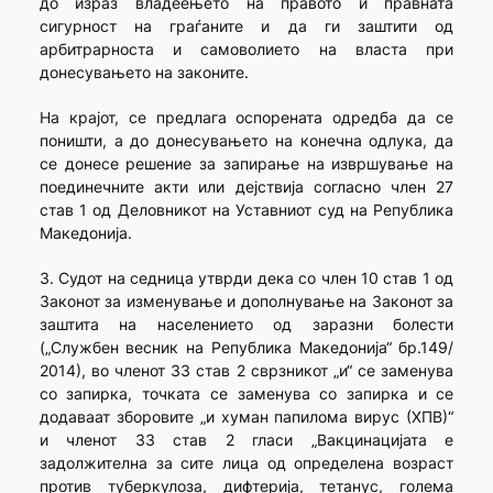
до израз владеењето на правото и правната
сигурност на граѓаните и да ги заштити од
арбитрарноста и самоволието на власта при
донесувањето на законите.
На крајот, се предлага оспорената одредба да се
поништи, а до донесувањето на конечна одлука, да
се донесе решение за запирање на извршување на
поединечните акти или дејствија согласно член 27
став 1 од Деловникот на Уставниот суд на Република
Македонија.
3. Судот на седница утврди дека со член 10 став 1 од
Законот за изменување и дополнување на Законот за
заштита на населението од заразни болести
(„Службен весник на Република Македонија“ бр.149/
2014), во членот 33 став 2 сврзникот „и“ се заменува
со запирка, точката се заменува со запирка и се
додаваат зборовите „и хуман папилома вирус (ХПВ)“
и членот 33 став 2 гласи „Вакцинацијата е
задолжителна за сите лица од определена возраст
против туберкулоза, дифтерија, тетанус, голема