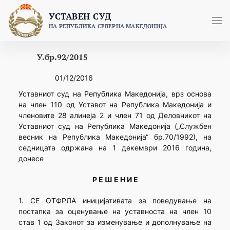
Skip
УСТАВЕН СУД
to
НА РЕПУБЛИКА СЕВЕРНА МАКЕДОНИЈА
content
У.бр.92/2015
01/12/2016
Уставниот суд на Република Македонија, врз основа
на член 110 од Уставот на Република Македонија и
членовите 28 алинеjа 2 и член 71 од Деловникот на
Уставниот суд на Република Македонија („Службен
весник на Република Македонија“ бр.70/1992), на
седницатa одржана на 1 декември 2016 година,
донесе
Р Е Ш Е Н И Е
1. СЕ ОТФРЛА иницијативата за поведување на
постапка за оценување на уставноста на член 10
став 1 од Законот за изменување и дополнување на