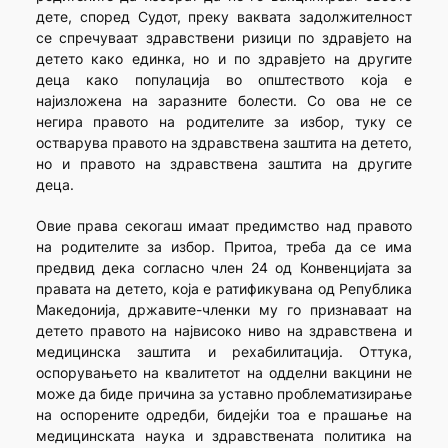
дете, според Судот, преку ваквата задолжителност
се спречуваат здравствени ризици по здравјето на
детето како единка, но и по здравјето на другите
деца како популација во општеството која е
најизложена на заразните болести. Со ова не се
негира правото на родителите за избор, туку се
остварува правото на здравствена заштита на детето,
но и правото на здравствена заштита на другите
деца.
Овие права секогаш имаат предимство над правото
на родителите за избор. Притоа, треба да се има
предвид дека согласно член 24 од Конвенцијата за
правата на детето, која е ратификувана од Република
Македонија, државите-членки му го признаваат на
детето правото на највисоко ниво на здравствена и
медицинска заштита и рехабилитација. Оттука,
оспорувањето на квалитетот на одделни вакцини не
може да биде причина за уставно проблематизирање
на оспорените одредби, бидејќи тоа е прашање на
медицинската наука и здравствената политика на