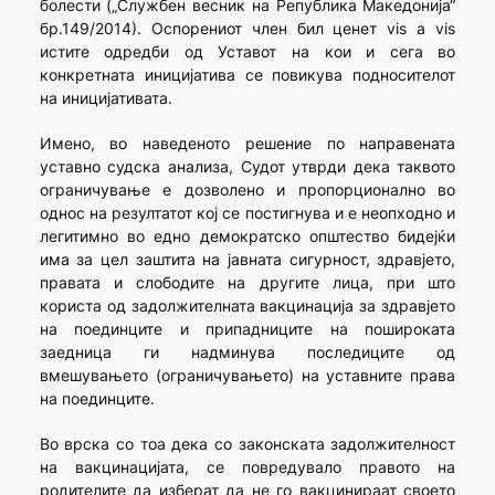
болести („Службен весник на Република Македонија“
бр.149/2014). Оспорениот член бил ценет vis a vis
истите одредби од Уставот на кои и сега во
конкретната иницијатива се повикува подносителот
на иницијативата.
Имено, во наведеното решение по направената
уставно судска анализа, Судот утврди дека таквото
ограничување е дозволено и пропорционално во
однос на резултатот кој се постигнува и е неопходно и
легитимно во едно демократско општество бидејќи
има за цел заштита на јавната сигурност, здравјето,
правата и слободите на другите лица, при што
користа од задолжителната вакцинација за здравјето
на поединците и припадниците на пошироката
заедница ги надминува последиците од
вмешувањето (ограничувањето) на уставните права
на поединците.
Во врска со тоа дека со законскaтa задолжителнoст
на вакцинацијата, се повредувало правото на
родителите да изберат да не го вакцинираат своето