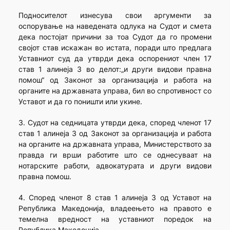
Подносителот изнесува свои аргументи за
оспорување на наведената одлука на Судот и смета
дека постојат причини за тоа Судот да го промени
својот став искажан во истата, поради што предлага
Уставниот суд да утврди дека оспорениот член 17
став 1 алинеја 3 во делот:„и други видови правна
помош“ од Законот за организација и работа на
органите на државната управа, бил во спротивност со
Уставот и да го поништи или укине.
3. Судот на седницата утврди дека, според членот 17
став 1 алинеја 3 од Законот за организација и работа
на органите на државната управа, Министерството за
правда ги врши работите што се однесуваат на
нотарските работи, адвокатурата и други видови
правна помош.
4. Според членот 8 став 1 алинеја 3 од Уставот на
Република Македонија, владеењето на правото е
темелна вредност на уставниот поредок на
Република Македонија.