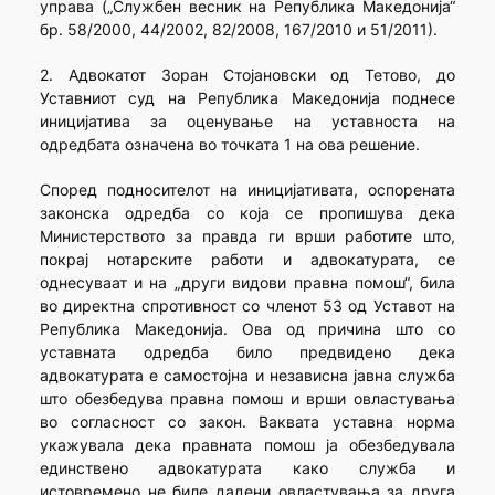
управа („Службен весник на Република Македонија“
бр. 58/2000, 44/2002, 82/2008, 167/2010 и 51/2011).
2. Адвокатот Зоран Стојановски од Тетово, до
Уставниот суд на Република Македонија поднесе
иницијатива за оценување на уставноста на
одредбата означена во точката 1 на ова решение.
Според подносителот на иницијативата, оспорената
законска одредба со која се пропишува дека
Министерството за правда ги врши работите што,
покрај нотарските работи и адвокатурата, се
однесуваат и на „други видови правна помош“, била
во директна спротивност со членот 53 од Уставот на
Република Македонија. Ова од причина што со
уставната одредба било предвидено дека
адвокатурата е самостојна и независна јавна служба
што обезбедува правна помош и врши овластувања
во согласност со закон. Ваквата уставна норма
укажувала дека правната помош ја обезбедувала
единствено адвокатурата како служба и
истовремено не биле дадени овластувања за друга