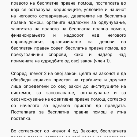
правото на бесплатна правна помош, постапката во
која се остварува, корисниците, условите и начинот
на неговото остварување, давателите на бесплатна
правна помош, органите надлежни за одлучување,
заштитата на правото на бесплатна правна помош,
финансирањето и надзорот над неговото
спроведување, организирање на денови на
бесплатен правен совет, бесплатна правна помош во
прекугранични спорови, како и надзор над
примената на одредбите од овој закон (член 1).
Според членот 2 на овој закон, целта на законот е да
обезбеди еднаков пристап на граѓаните и другите
лица определени со овој закон до институциите на
системот, за запознавање, остварување и за
овозможување на ефективна правна помош, согласно
со начелото за еднаков пристап до правдата.
Постапката за бесплатна правна помош е итна
постапка.
Во согласност со членот 4 од Законот, бесплатната