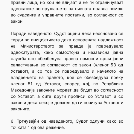
правни лица, но кои не влијаат и не ги ограничуваат
адвокатите во пружањето на нивната правна помош
во судските и управните постапки, во согласност со
закон.
Поради наведеното, Судот оцени дека неосновано се
тврди во иницијативата дека оспорената надлежност
на Министерството за правда ја повредувало
адвокатурата, како самостојна и независна јавна
служба што обезбедува правна помош и врши јавни
овластувања во согласност со закон (членот 53 од
Уставот), а со тоа се повредувало и начелото на
владеењето на правото, кое се обезбедува преку
членот 51 од Уставот, според кој, во Република
Македонија законите мораат да бидат во согласност
со Уставот, а сите други прописи со Уставот и со
закон и дека секој е должен да ги почитува Уставот и
законите.
6. Тргнувајќи од наведеното, Судот одлучи како во
точката 1 од ова решение.