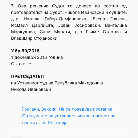
7. Ова решение Судот го донесе во состав од
претседателот на Судот, Никола Ивановски и судиите:
д-р Наташа Габер-Дамјановска, Елена Гошева,
Исмаил Дарлишта, Јован Јосифовски, Вангелина
Маркудова, Сали Мурати, д-р Гзиме Старова и
Владимир Стојаноски.
У.бр.89/2016
1 декември 2016 година
С к о п ј е
ПРЕТСЕДАТЕЛ
на Уставниот суд на Република Македонија
Никола Ивановски
Граѓани
, 
Закони
, 
Не се поведува постапка
, 
Оценување на уставност или законитост на
општи акти
, 
Решенија