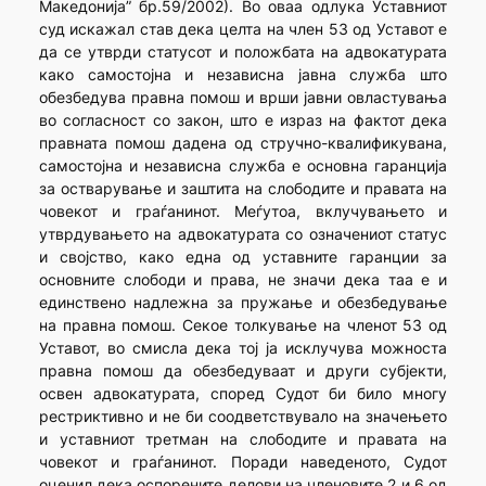
Македонија” бр.59/2002). Во оваа одлука Уставниот
суд искажал став дека целта на член 53 од Уставот е
да се утврди статусот и положбата на адвокатурата
како самостојна и независна јавна служба што
обезбедува правна помош и врши јавни овластувања
во согласност со закон, што е израз на фактот дека
правната помош дадена од стручно-квалификувана,
самостојна и независна служба е основна гаранција
за остварување и заштита на слободите и правата на
човекот и граѓанинот. Меѓутоа, вклучувањето и
утврдувањето на адвокатурата со означениот статус
и својство, како една од уставните гаранции за
основните слободи и права, не значи дека таа е и
единствено надлежна за пружање и обезбедување
на правна помош. Секое толкување на членот 53 од
Уставот, во смисла дека тој ја исклучува можноста
правна помош да обезбедуваат и други субјекти,
освен адвокатурата, според Судот би било многу
рестриктивно и не би соодветствувало на значењето
и уставниот третман на слободите и правата на
човекот и граѓанинот. Поради наведеното, Судот
оценил дека оспорените делови на членовите 2 и 6 од