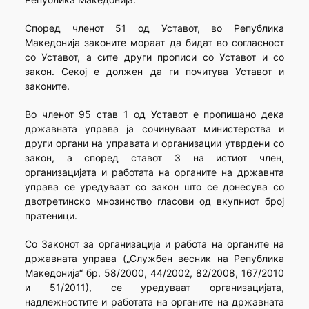
Според членот 51 од Уставот, во Република
Македонија законите мораат да бидат во согласност
со Уставот, а сите други прописи со Уставот и со
закон. Секој е должен да ги почитува Уставот и
законите.
Во членот 95 став 1 од Уставот е пропишано дека
државната управа ја сочинуваат министерства и
други органи на управата и организации утврдени со
закон, а според ставот 3 на истиот член,
организацијата и работата на органите на државнта
управа се уредуваат со закон што се донесува со
двотретинско мнозинство гласови од вкупниот број
пратеници.
Со Законот за организација и работа на органите на
државната управа („Службен весник на Република
Македонија“ бр. 58/2000, 44/2002, 82/2008, 167/2010
и 51/2011), се уредуваат организацијата,
надлежностите и работата на органите на државната