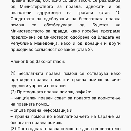
правна помош, согласно со овој закон, се реализира
од Министерството за правда, адвокати и од
овластени здруженија на граѓани (став 1).
Средствата за одобрување на бесплатната правна
помош се обезбедуваат од Буџетот на
Министерството за правда, како посебна програма
предложена од министерот, одобрена од Владата на
Република Македонија, како и од донации и други
приходи во согласност со закон (став 2).
Членот 6 од Законот гласи:
(1) Бесплатната правна помош се остварува како
претходна правна помош и правна помош во сите
судски и управни постапки.
(2) Претходната правна помош, опфаќа:
– иницијален правен совет за правото за користење
на правната помош;
– општа правна информација и
– правна помош во комплетирањето на барање за
бесплатна правна помош.
(3) Претходната правна помош се дава од овластено