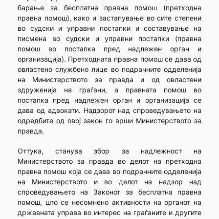
барање за бесплатна правна помош (претходна
правна помош), како и застапување во сите степени
во судски и управни постапки и составување на
писмена во судски и управни постапки (правна
помош во постапка пред надлежен орган и
организација). Претходната правна помош се дава од
овластено службено лице во подрачните одделенија
на Министерството за правда и од овластени
здруженија на граѓани, а правната помош во
постапка пред надлежен орган и организација се
дава од адвокати. Надзорот над спроведувањето на
одредбите од овој закон го врши Министерството за
правда.
Оттука, станува збор за надлежност на
Министерството за правда во делот на претходна
правна помош која се дава во подрачните одделенија
на Министерството и во делот на надзор над
спроведувањето на Законот за бесплатна правна
помош, што се несомнено активности на органот на
државната управа во интерес на граѓаните и другите