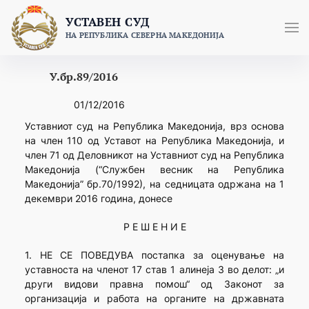
Skip
УСТАВЕН СУД
to
НА РЕПУБЛИКА СЕВЕРНА МАКЕДОНИЈА
content
У.бр.89/2016
01/12/2016
Уставниот суд на Република Македонија, врз основа
на член 110 од Уставот на Република Македонија, и
член 71 од Деловникот на Уставниот суд на Република
Македонија (“Службен весник на Република
Македонија” бр.70/1992), на седницата одржана на 1
декември 2016 година, донесе
Р Е Ш Е Н И Е
1. НЕ СЕ ПОВЕДУВА постапка за оценување на
уставноста на членот 17 став 1 алинеја 3 во делот: „и
други видови правна помош“ од Законот за
организација и работа на органите на државната