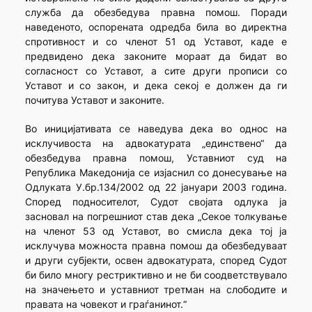
служба да обезбедува правна помош. Поради
наведеното, оспорената одредба била во директна
спротивност и со членот 51 од Уставот, каде е
предвидено дека законите мораат да бидат во
согласност со Уставот, а сите други прописи со
Уставот и со закон, и дека секој е должен да ги
почитува Уставот и законите.
Во иницијативата се наведува дека во однос на
исклучивоста на адвокатурата „единствено“ да
обезбедува правна помош, Уставниот суд на
Република Македонија се изјаснил со донесување на
Одлуката У.бр.134/2002 од 22 јануари 2003 година.
Според подносителот, Судот својата одлука ја
засновал на погрешниот став дека „Секое толкување
на членот 53 од Уставот, во смисла дека тој ја
исклучува можноста правна помош да обезбедуваат
и други субјекти, освен адвокатурата, според Судот
би било многу рестриктивно и не би соодветствувало
на значењето и уставниот третман на слободите и
правата на човекот и граѓанинот.“