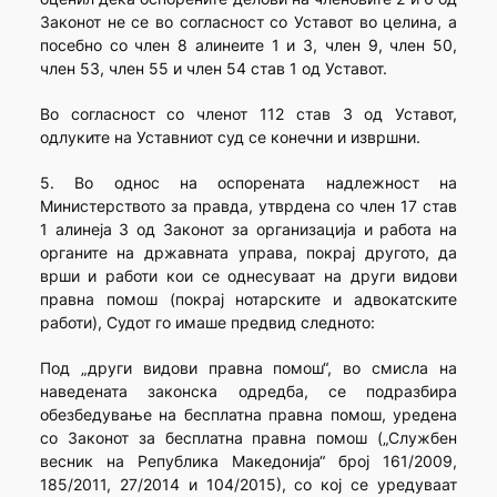
Законот не се во согласност со Уставот во целина, а
посебно со член 8 алинеите 1 и 3, член 9, член 50,
член 53, член 55 и член 54 став 1 од Уставот.
Во согласност со членот 112 став 3 од Уставот,
одлуките на Уставниот суд се конечни и извршни.
5. Во однос на оспорената надлежност на
Министерството за правда, утврдена со член 17 став
1 алинеја 3 од Законот за организација и работа на
органите на државната управа, покрај другото, да
врши и работи кои се однесуваат на други видови
правна помош (покрај нотарските и адвокатските
работи), Судот го имаше предвид следното:
Под „други видови правна помош“, во смисла на
наведената законска одредба, се подразбира
обезбедување на бесплатна правна помош, уредена
со Законот за бесплатна правна помош („Службен
весник на Рeпублика Македонија“ број 161/2009,
185/2011, 27/2014 и 104/2015), со кој се уредуваат