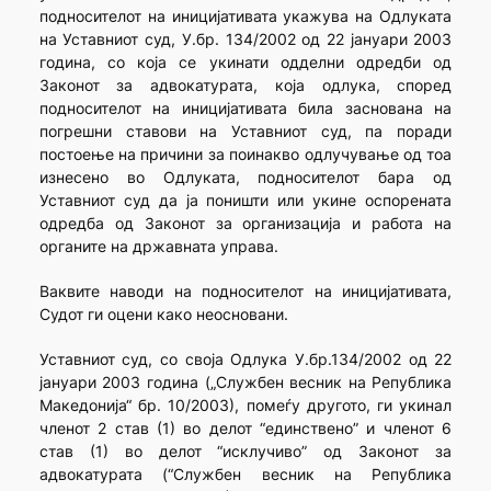
подносителот на иницијативата укажува на Одлуката
на Уставниот суд, У.бр. 134/2002 од 22 јануари 2003
година, со која се укинати одделни одредби од
Законот за адвокатурата, која одлука, според
подносителот на иницијативата била заснована на
погрешни ставови на Уставниот суд, па поради
постоење на причини за поинакво одлучување од тоа
изнесено во Одлуката, подносителот бара од
Уставниот суд да ја поништи или укине оспорената
одредба од Законот за организација и работа на
органите на државната управа.
Ваквите наводи на подносителот на иницијативата,
Судот ги оцени како неосновани.
Уставниот суд, со своја Одлука У.бр.134/2002 од 22
јануари 2003 година („Службен весник на Република
Македонија“ бр. 10/2003), помеѓу другото, ги укинал
членот 2 став (1) во делот “единствено” и членот 6
став (1) во делот “исклучиво” од Законот за
адвокатурата (“Службен весник на Република