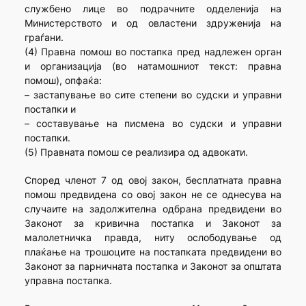
службено лице во подрачните одделенија на
Министерството и од овластени здруженија на
граѓани.
(4) Правна помош во постапка пред надлежен орган
и организација (во натамошниот текст: правна
помош), опфаќа:
– застапување во сите степени во судски и управни
постапки и
– составување на писмена во судски и управни
постапки.
(5) Правната помош се реализира од адвокати.
Според членот 7 од овој закон, бесплатната правна
помош предвидена со овој закон не се однесува на
случаите на задолжителна одбрана предвидени во
Законот за кривична постапка и Законот за
малолетничка правда, ниту ослободување од
плаќање на трошоците на постапката предвидени во
Законот за парничната постапка и Законот за општата
управна постапка.