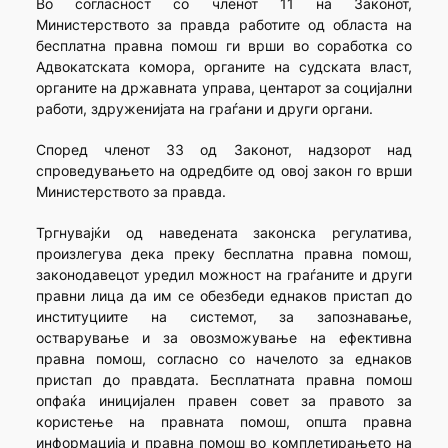
Во согласност со членот 11 на Законот,
Министерството за правда работите од областа на
бесплатна правна помош ги врши во соработка со
Адвокатската комора, органите на судската власт,
органите на државната управа, центарот за социјални
работи, здруженијата на граѓани и други органи.
Според членот 33 од Законот, надзорот над
спроведувањето на одредбите од овој закон го врши
Министерството за правда.
Тргнувајќи од наведената законска регулатива,
произлегува дека преку бесплатна правна помош,
законодавецот уредил можност на граѓаните и други
правни лица да им се обезбеди еднаков пристап до
институциите на системот, за запознавање,
остварување и за овозможување на ефективна
правна помош, согласно со начелото за еднаков
пристап до правдата. Бесплатната правна помош
опфаќа иницијален правен совет за правото за
користење на правната помош, општа правна
информација и правна помош во комплетирањето на