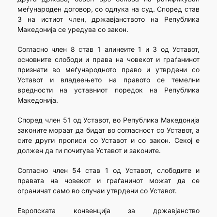
меѓународен договор, со одлука на суд. Според став
3 на истиот член, државјанството на Република
Македонија се уредува со закон.
Согласно член 8 став 1 алинеите 1 и 3 од Уставот,
основните слободи и права на човекот и граѓанинот
признати во меѓународното право и утврдени со
Уставот и владеењето на правото се темелни
вредности на уставниот поредок на Република
Македонија.
Според член 51 од Уставот, во Република Македонија
законите мораат да бидат во согласност со Уставот, а
сите други прописи со Уставот и со закон. Секој е
должен да ги почитува Уставот и законите.
Согласно член 54 став 1 од Уставот, слободите и
правата на човекот и граѓанинот можат да се
ограничат само во случаи утврдени со Уставот.
Европската конвенција за државјанство