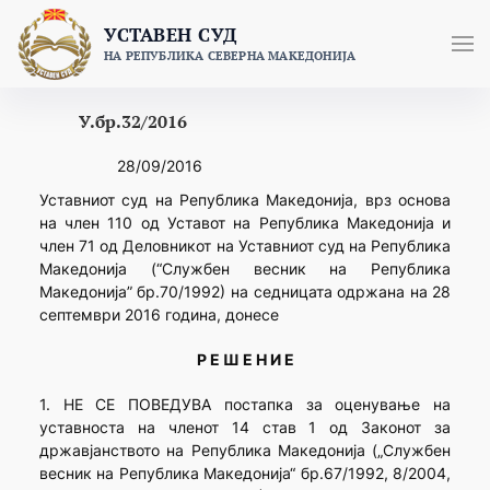
Skip
УСТАВЕН СУД
to
НА РЕПУБЛИКА СЕВЕРНА МАКЕДОНИЈА
content
У.бр.32/2016
28/09/2016
Уставниот суд на Република Македонија, врз основа
на член 110 од Уставот на Република Македонија и
член 71 од Деловникот на Уставниот суд на Република
Македонија (“Службен весник на Република
Македонија” бр.70/1992) на седницата одржана на 28
септември 2016 година, донесе
Р Е Ш Е Н И Е
1. НЕ СЕ ПОВЕДУВА постапка за оценување на
уставноста на членот 14 став 1 од Законот за
државјанството на Република Македонија („Службен
весник на Република Македонија“ бр.67/1992, 8/2004,