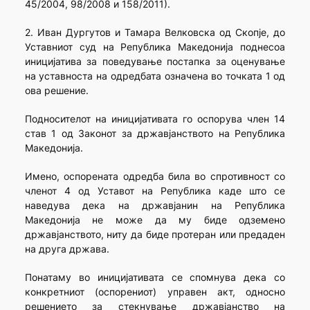
45/2004, 98/2008 и 158/2011).
2. Иван Дургутов и Тамара Велковска од Скопје, до
Уставниот суд на Република Македонија поднесоа
иницијатива за поведување постапка за оценување
на уставноста на одредбата означена во точката 1 од
ова решение.
Подносителот на иницијативата го оспорува член 14
став 1 од Законот за државјанството на Република
Македонија.
Имено, оспорената одредба била во спротивност со
членот 4 од Уставот на Република каде што се
наведува дека на државјанин на Република
Македонија не може да му биде одземено
државјанството, ниту да биде протеран или предаден
на друга држава.
Понатаму во иницијативата се спомнува дека со
конкретниот (оспорениот) управен акт, односно
решението за стекнување државјанство на