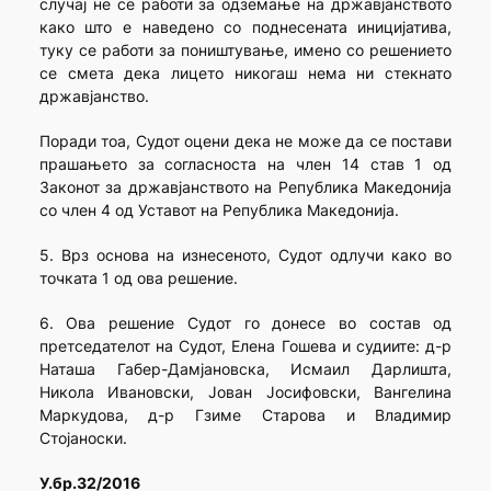
случај не се работи за одземање на државјанството
како што е наведено со поднесената иницијатива,
туку се работи за поништување, имено со решението
се смета дека лицето никогаш нема ни стекнато
државјанство.
Поради тоа, Судот оцени дека не може да се постави
прашањето за согласноста на член 14 став 1 од
Законот за државјанството на Република Македонија
со член 4 од Уставот на Република Македонија.
5. Врз основа на изнесеното, Судот одлучи како во
точката 1 од ова решение.
6. Ова решение Судот го донесе во состав од
претседателот на Судот, Елена Гошева и судиите: д-р
Наташа Габер-Дамјановска, Исмаил Дарлишта,
Никола Ивановски, Јован Јосифовски, Вангелина
Маркудова, д-р Гзиме Старова и Владимир
Стојаноски.
У.бр.32/2016