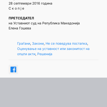
28 септември 2016 година
С к о п ј е
ПРЕТСЕДАТЕЛ
на Уставниот суд на Република Македонија
Елена Гошева
Граѓани
, 
Закони
, 
Не се поведува постапка
, 
Оценување на уставност или законитост на
општи акти
, 
Решенија