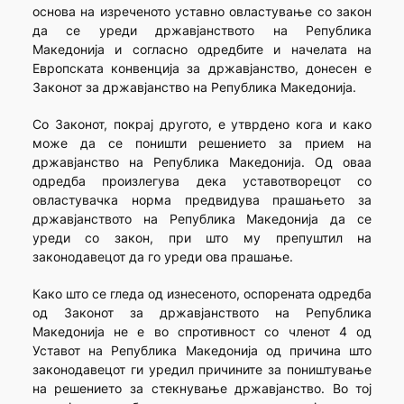
основа на изреченото уставно овластување со закон
да се уреди државјанството на Република
Македонија и согласно одредбите и начелата на
Европската конвенција за државјанство, донесен е
Законот за државјанство на Република Македонија.
Со Законот, покрај другото, е утврдено кога и како
може да се поништи решението за прием на
државјанство на Република Македонија. Од оваа
одредба произлегува дека уставотворецот со
овластувачка норма предвидува прашањето за
државјанството на Република Македонија да се
уреди со закон, при што му препуштил на
законодавецот да го уреди ова прашање.
Како што се гледа од изнесеното, оспорената одредба
од Законот за државјанството на Република
Македонија не е во спротивност со членот 4 од
Уставот на Република Македонија од причина што
законодавецот ги уредил причините за поништување
на решението за стекнување државјанство. Во тој