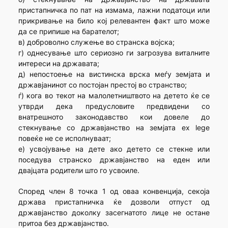
пристапничка по пат на измама, лажни податоци или
прикривање на било кој релевантен факт што може
да се припише на барателот;
в) доброволно служење во странска војска;
г) однесување што сериозно ги загрозува виталните
интереси на државата;
д) непостоење на вистинска врска меѓу земјата и
државјанинот со постојан престој во странство;
ѓ) кога во текот на малолетништвото на детето ќе се
утврди дека предусловите предвидени со
внатрешното законодавство кои довеле до
стекнување со државјанство на земјата ex lege
повеќе не се исполнуваат;
е) усвојување на дете ако детето се стекне или
поседува странско државјанство на еден или
двајцата родители што го усвоиле.
Според член 8 точка 1 од оваа конвенција, секоја
држава пристапничка ќе дозволи отпуст од
државјанство доколку засегнатото лице не остане
притоа без државјанство.