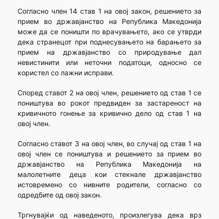
Согласно член 14 став 1 на овој закон, решението за
прием во државјанство на Република Македонија
може да се поништи по врачувањето, ако се утврди
дека странецот при поднесувањето на барањето за
прием на државјанство со природување дал
невистинити или неточни податоци, односно се
користел со лажни исправи.
Според ставот 2 на овој член, решението од став 1 се
поништува во рокот предвиден за застареност на
кривичното гонење за кривично дело од став 1 на
овој член.
Согласно ставот 3 на овој член, во случај од став 1 на
овој член се поништува и решението за прием во
државјанство на Република Македонија на
малолетните деца кои стекнале државјанство
истовремено со нивните родители, согласно со
одредбите од овој закон.
Тргнувајќи од наведеното, произлегува дека врз