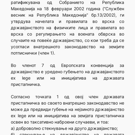
ратификувана од Собранието на Република
Македонија на 18 февруари 2002 година (“Службен
весник на Република Македонија” бр.13/2002), ги
утврдува начелата и правилата во врска со
државјанството на физичките лица и правилата во
врска со регулирањето на воената обврска во
случаите на повеќе државјанство, со кои треба да се
усогласи внатрешното законодавство на земјите
потписнички (член 1).
Во членот 7 од Европската конвенција за
државјанство е уредено губењето на државјанството
ex lege или на иницијатива на државата
пристапничка.
Согласно точката 1 од овој член државата
пристапничка во своето внатрешно законодавство не
може да предвиди губење на нејзиното државјанство
ex lege или на иницијатива на земјата пристапничка
освен во таксативно наброени случаеви, и тоа:
а) доброволно стекнување на друго државјанство;
б) стекнување на државјанство на државата