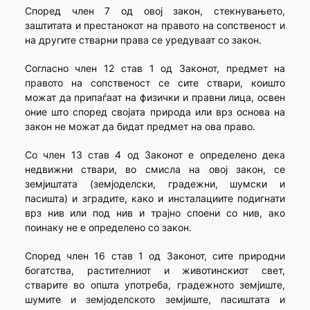
Според член 7 од овој закон, стекнувањето,
заштитата и престанокот на правото на сопственост и
на другите стварни права се уредуваат со закон.
Согласно член 12 став 1 од Законот, предмет на
правото на сопственост се сите ствари, коишто
можат да припаѓаат на физички и правни лица, освен
оние што според својата природа или врз основа на
закон не можат да бидат предмет на ова право.
Со член 13 став 4 од Законот е определено дека
недвижни ствари, во смисла на овој закон, се
земјиштата (земјоделски, градежни, шумски и
пасишта) и зградите, како и инсталациите подигнати
врз нив или под нив и трајно споени со нив, ако
поинаку не е определено со закон.
Според член 16 став 1 од Законот, сите природни
богатства, растителниот и животинскиот свет,
стварите во општа употреба, градежното земјиште,
шумите и земјоделското земјиште, пасиштата и