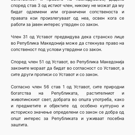
според став 3 од истиот член, никому не можат да му
бидат одземени или ограничени сопственоста и
правата кои произлегуваат од неа, освен кога се
работи за јавен интерес утврден со закон.
Член 31 од Уставот предвидува дека странско лице
во Република Македонија може да стекнува право на
сопственост под услови утврдени со закон.
Според член 51 од Уставот, во Република Македонија
законите мораат да бидат во согласност со Уставот, а
сите други прописи со Уставот и со закон.
Согласно член 56 став 1 од Уставот, сите природни
богатства на Републиката, растителниот и
животинскиот свет, добрата во општа употреба, како
и предметите и објектите од особено културно и
историско значење определени со закон се добра од
општ интерес за Републиката и уживаат посебна
заштита.