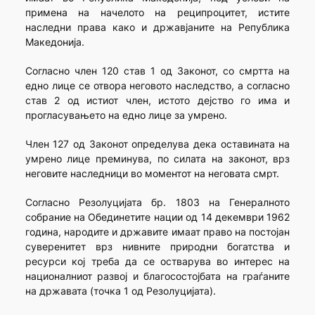
примена на начелото на реципроцитет, истите
наследни права како и државјаните на Република
Македонија.
Согласно член 120 став 1 од Законот, со смртта на
едно лице се отвора неговото наследство, а согласно
став 2 од истиот член, истото дејство го има и
прогласувањето на едно лице за умрено.
Член 127 од Законот определува дека оставината на
умрено лице преминува, по силата на законот, врз
неговите наследници во моментот на неговата смрт.
Согласно Резолуцијата бр. 1803 на Генералното
собрание на Обединетите нации од 14 декември 1962
година, народите и државите имаат право на постојан
суверенитет врз нивните природни богатства и
ресурси коj треба да се остварува во интерес на
националниот развој и благосостојбата на граѓаните
на државата (точка 1 од Резолуцијата).