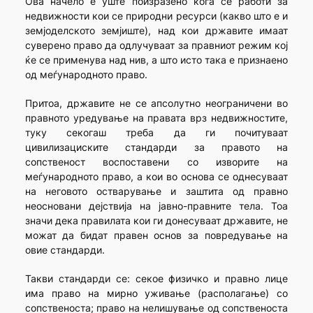
Ова начело е уште поизразено кога се работи за
недвижности кои се природни ресурси (какво што е и
земјоделското земјиште), над кои државите имаат
суверено право да одлучуваат за правниот режим кој
ќе се применува над нив, а што исто така е признаено
од меѓународното право.
Притоа, државите не се апсолутно неограничени во
правното уредување на правата врз недвижностите,
туку секогаш треба да ги почитуваат
цивилизациските стандарди за правото на
сопственост воспоставени со изворите на
меѓународното право, а кои во основа се однесуваат
на неговото остварување и заштита од правно
неосновани дејствија на јавно-правните тела. Тоа
значи дека правилата кои ги донесуваат државите, не
можат да бидат правен основ за повредување на
овие стандарди.
Такви стандарди се: секое физичко и правно лице
има право на мирно уживање (располагање) со
сопственоста; право на нелишување од сопственоста