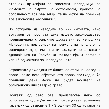
странски државјани се законски наследници, во
моментот на смртта на оставителот, правото на
сопственост врз ова земјиште не може да премине
врз законските наследници.
Во поткрепа на наводите во иницијативата, како
аргумент се посочува дека нашето законодавство
предвидувало странските државјани во Република
Македонија, под услови на примена на начелото на
реципроцитет, да имаат исти наследни права како и
државјаните на Република Македонија, а согласно
член 5 од Законот за наследувањето.
Странските државјани ќе бидат носители на наследни
права, само кога објективното право претходно ќе
предвиди дека може да бидат носители на
облигационо или стварно право.
Поаѓајќи од сето ова, произлегува дека со
оспорената одредба не се повредуваат уставните
гаранции од ставовите 1 и 3 од член 30 од Уставот на