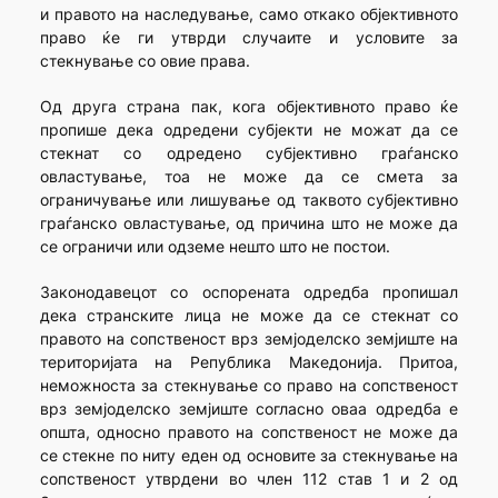
и правото на наследување, само откако објективното
право ќе ги утврди случаите и условите за
стекнување со овие права.
Од друга страна пак, кога објективното право ќе
пропише дека одредени субјекти не можат да се
стекнат со одредено субјективно граѓанско
овластување, тоа не може да се смета за
ограничување или лишување од таквото субјективно
граѓанско овластување, од причина што не може да
се ограничи или одземе нешто што не постои.
Законодавецот со оспорената одредба пропишал
дека странските лица не може да се стекнат со
правото на сопственост врз земјоделско земјиште на
територијата на Република Македонија. Притоа,
неможноста за стекнување со право на сопственост
врз земјоделско земјиште согласно оваа одредба е
општа, односно правото на сопственост не може да
се стекне по ниту еден од основите за стекнување на
сопственост утврдени во член 112 став 1 и 2 од