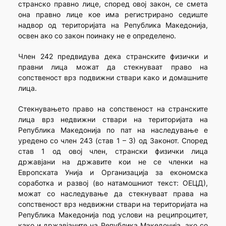
странско правно лице, според овој закон, се смета
она правно лице кое има регистрирано седиште
надвор од територијата на Република Македонија,
освен ако со закон поинаку не е определено.
Член 242 предвидува дека странските физички и
правни лица можат да стекнуваат право на
сопственост врз подвижни ствари како и домашните
лица.
Стекнувањето право на сопственост на странските
лица врз недвижни ствари на територијата на
Република Македонија по пат на наследување е
уредено со член 243 (став 1 – 3) од Законот. Според
став 1 од овој член, странски физички лица
државјани на државите кои не се членки на
Европската Унија и Организација за економска
соработка и развој (во натамошниот текст: ОЕЦД),
можат со наследување да стекнуваат права на
сопственост врз недвижни ствари на територијата на
Република Македонија под услови на реципроцитет,
како и државјаните на Република Македонија, ако со