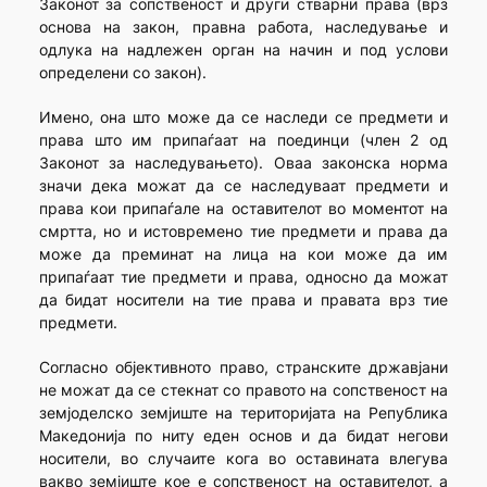
Законот за сопственост и други стварни права (врз
основа на закон, правна работа, наследување и
одлука на надлежен орган на начин и под услови
определени со закон).
Имено, она што може да се наследи се предмети и
права што им припаѓаат на поединци (член 2 од
Законот за наследувањето). Оваа законска норма
значи дека можат да се наследуваат предмети и
права кои припаѓале на оставителот во моментот на
смртта, но и истовремено тие предмети и права да
може да преминат на лица на кои може да им
припаѓаат тие предмети и права, односно да можат
да бидат носители на тие права и правата врз тие
предмети.
Согласно објективното право, странските државјани
не можат да се стекнат со правото на сопственост на
земјоделско земјиште на територијата на Република
Македонија по ниту еден основ и да бидат негови
носители, во случаите кога во оставината влегува
вакво земјиште кое е сопственост на оставителот, а