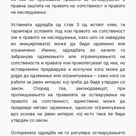
правна заштита на правото на сопственост и правото
на наследување.
Уставната одредба од став 3 од истиот член, ги
гарантира условите под кои правото на сопственост
(не и правото на наследување, како што се наведува
во иницијативата) може да биде одземено или
ограничено. Имено, одредбата во начело го
забранува одземањето или ограничувањето на
сопственоста и правата кои произлегуваат од неа, но
истовремено предвидува и исклучок кога може да
дојде до одземање или ограничување – само кога се
работи за јавен интерес кој треба да биде утврден со
закон. Според тоа, законодавецот, при
пропишувањето на правилата за остварување на
правото за сопственост, единствено може да
предвиди негово одземање, односно ограничување
врз основа на јавен интерес кој исто така ќе биде
утврден со закон.
Оспорената одредба не го регулира остварувањето