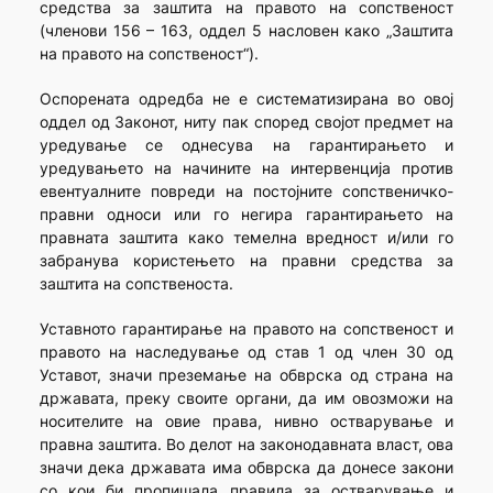
средства за заштита на правото на сопственост
(членови 156 – 163, оддел 5 насловен како „Заштита
на правото на сопственост“).
Оспорената одредба не е систематизирана во овој
оддел од Законот, ниту пак според својот предмет на
уредување се однесува на гарантирањето и
уредувањето на начините на интервенција против
евентуалните повреди на постојните сопственичко-
правни односи или го негира гарантирањето на
правната заштита како темелна вредност и/или го
забранува користењето на правни средства за
заштита на сопственоста.
Уставното гарантирање на правото на сопственост и
правото на наследување од став 1 од член 30 од
Уставот, значи преземање на обврска од страна на
државата, преку своите органи, да им овозможи на
носителите на овие права, нивно остварување и
правна заштита. Во делот на законодавната власт, ова
значи дека државата има обврска да донесе закони
со кои би пропишала правила за остварување и