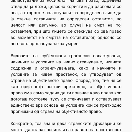
овластување за носителот на ова право, одредена
ствар да ја држи, целосно користи и да располага со
неа, а второто е овластување за определено лице да
ја стекне оставината на определен оставител, во
целост или делумно, во случај на смрт на тој
оставител, при што лицето се стекнува со ова право
во моментот на смртта на оставителот, односно со
неговото прогласување за умрен.
Видовите на субјективни граѓански овластувања,
начините и условите на нивно стекнување, нивната
содржина и ограничувањата, како и начините и
условите за нивен престанок, се утврдуваат од
страна на објективното право. Според тоа, тие не се
категорија која постои претходно, а објективното
право има само задача да ги признае како права кои
дотогаш постоеле, туку се стекнуваат и остваруваат
единствено врз основа на условите кои се претходно
пропишани од страна на објективното право.
Конкретно, тоа значи дека странските државјани ќе
можат да станат носители на правото на сопственост