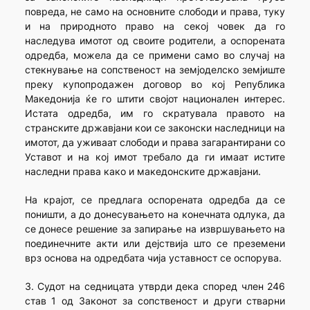
повреда, не само на основните слободи и права, туку
и на природното право на секој човек да го
наследува имотот од своите родители, а оспорената
одредба, можела да се примени само во случај на
стекнување на сопственост на земјоделско земјиште
преку купопродажен договор во кој Република
Македонија ќе го штити својот национален интерес.
Истата одредба, им го скратувала правото на
странските државјани кои се законски наследници на
имотот, да уживаат слободи и права загарантирани со
Уставот и на кој имот требало да ги имаат истите
наследни права како и македонските државјани.
На крајот, се предлага оспорената одредба да се
поништи, а до донесувањето на конечната одлука, да
се донесе решение за запирање на извршувањето на
поединечните акти или дејствија што се преземени
врз основа на одредбата чија уставност се оспорува.
3. Судот на седницата утврди дека според член 246
став 1 од Законот за сопственост и други стварни