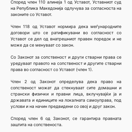
Според член 110 алинеја 1 од Уставот, Уставниот суд
на Република Македонија одлучува за согласноста на
законите со Уставот.
Член 118 од Уставот нормира дека меѓународните
договори што се ратификувани во согласност со
Уставот се дел од внатрешниот правен поредок и не
може да се менуваат со закон.
Со Законот за сопственост и други стварни права се
уредуваат правото на сопственост и другите стварни
права во согласност со Уставот (член 1).
Член 2 од Законот определува дека право на
сопственост можат да стекнуваат сите домашни и
странски физички и правни лица, вклучувајќи ја и
државата и единиците на локалната самоуправа, под
услови и на начин предвидени со овој и друг закон.
Според член 6 од Законот, се гарантира правната
заштита на сопственоста.