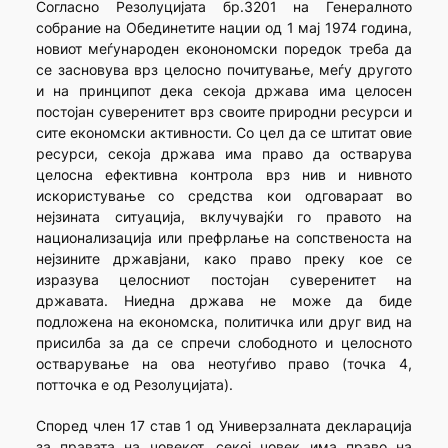
Согласно Резолуцијата бр.3201 на Генералното
собрание на Обединетите нации од 1 мај 1974 година,
новиот меѓународен еконономски поредок треба да
се засновува врз целосно почитување, меѓу другото
и на принципот дека секоја држава има целосен
постојан суверенитет врз своите природни ресурси и
сите економски активности. Со цел да се штитат овие
ресурси, секоја држава има право да остварува
целосна ефективна контрола врз нив и нивното
искористување со средства кои одговараат во
нејзината ситуација, вклучувајќи го правото на
национализација или префрлање на сопственоста на
нејзините државјани, како право преку кое се
изразува целосниот постојан суверенитет на
државата. Ниедна држава не може да биде
подложена на економска, политичка или друг вид на
присилба за да се спречи слободното и целосното
остварување на ова неотуѓиво право (точка 4,
потточка е од Резолуцијата).
Според член 17 став 1 од Универзалната декларација
за правата на човекот, секој човек има право на