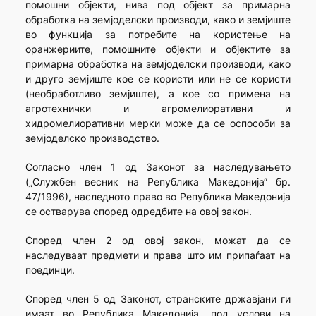
помошни објекти, нива под објект за примарна
обработка на земјоделски производи, како и земјиште
во функција за потребите на користење на
оранжериите, помошните објекти и објектите за
примарна обработка на земјоделски производи, како
и друго земјиште кое се користи или не се користи
(необработливо земјиште), а кое со примена на
агротехнички и агромелиоративни и
хидромелиоративни мерки може да се оспособи за
земјоделско производство.
Согласно член 1 од Законот за наследувањето
(„Службен весник на Република Македонија“ бр.
47/1996), наследното право во Република Македонија
се остварува според одредбите на овој закон.
Според член 2 од овој закон, можат да се
наследуваат предмети и права што им припаѓаат на
поединци.
Според член 5 од Законот, странските државјани ги
имаат во Република Македонија, под услови на