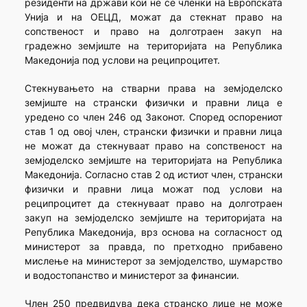
резиденти на држави кои не се членки на Европската
Унија и на ОЕЦД, можат да стекнат право на
сопственост и право на долготраен закуп на
градежно земјиште на територијата на Република
Македонија под услови на реципроцитет.
Стекнувањето на стварни права на земјоделско
земјиште на странски физички и правни лица е
уредено со член 246 од Законот. Според оспорениот
став 1 од овој член, странски физички и правни лица
не можат да стекнуваат право на сопственост на
земјоделско земјиште на територијата на Република
Македонија. Согласно став 2 од истиот член, странски
физички и правни лица можат под услови на
реципроцитет да стекнуваат право на долготраен
закуп на земјоделско земјиште на територијата на
Република Македонија, врз основа на согласност од
министерот за правда, по претходно прибавено
мислење на министерот за земјоделство, шумарство
и водостопанство и министерот за финансии.
Член 250 предвидува дека странско лице не може