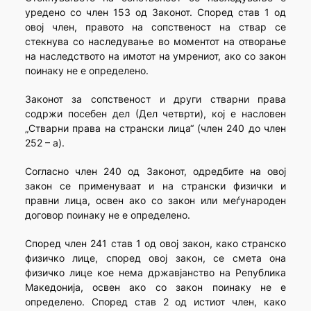
уредено со член 153 од Законот. Според став 1 од
овој член, правото на сопственост на ствар се
стекнува со наследување во моментот на отворање
на наследството на имотот на умрениот, ако со закон
поинаку не е определено.
Законот за сопственост и други стварни права
содржи посебен дел (Дел четврти), кој е насловен
„Стварни права на странски лица“ (член 240 до член
252 – а).
Согласно член 240 од Законот, одредбите на овој
закон се применуваат и на странски физички и
правни лица, освен ако со закон или меѓународен
договор поинаку не е определено.
Според член 241 став 1 од овој закон, како странско
физичко лице, според овој закон, се смета она
физичко лице кое нема државјанство на Република
Македонија, освен ако со закон поинаку не е
определено. Според став 2 од истиот член, како