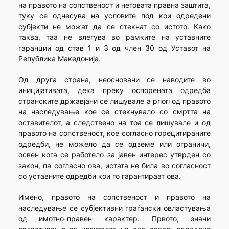
на правото на сопственост и неговата правна заштита,
туку се однесува на условите под кои одредени
субјекти не можат да се стекнат со истото. Како
таква, таа не влегува во рамките на уставните
гаранции од став 1 и 3 од член 30 од Уставот на
Република Македонија.
Од друга страна, неосновани се наводите во
иницијативата, дека преку оспорената одредба
странските државјани се лишувале a priori од правото
на наследување кое се стекнувало со смртта на
оставителот, а следствено на тоа се лишувале и од
правото на сопственост, кое согласно горецитираните
одредби, не можело да се одземе или ограничи,
освен кога се работело за јавен интерес утврден со
закон, па согласно ова, истата не била во согласност
со уставните одредби кои го гарантираат ова.
Имено, правото на сопственост и правото на
наследување се субјективни граѓански овластувања
од имотно-правен карактер. Првото, значи