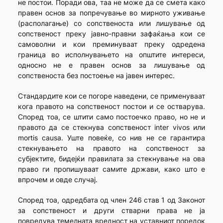
не постои. Поради ова, таа не може да се смета како
правен основ за попречување во мирното уживање
(располагање) со сопственоста или лишување од
сопственост преку јавно-правни зафаќања кои се
самоволни и кои преминуваат преку одредена
граница во исполнувањето на општите интереси,
односно не е правен основ за лишување од
сопственоста без постоење на јавен интерес.
Стандардите кои се погоре наведени, се применуваат
кога правото на сопственост постои и се остварува.
Според тоа, се штити само постоечко право, но не и
правото да се стекнува сопственост inter vivos или
mortis causa. Уште повеќе, со нив не се гарантира
стекнувањето на правото на сопственост за
субјектите, бидејќи правилата за стекнување на ова
право ги пропишуваат самите држави, како што е
впрочем и овде случај.
Според тоа, одредбата од член 246 став 1 од Законот
за сопственост и други стварни права не ја
повредува темелната вредност на уставниот поредок