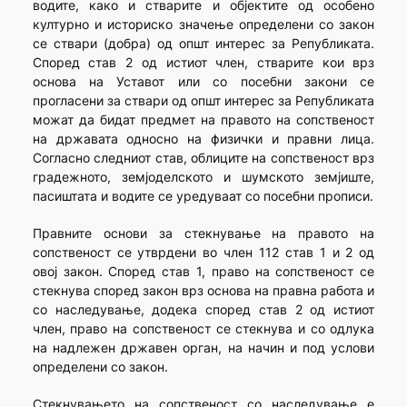
водите, како и стварите и објектите од особено
културно и историско значење определени со закон
се ствари (добра) од општ интерес за Републиката.
Според став 2 од истиот член, стварите кои врз
основа на Уставот или со посебни закони се
прогласени за ствари од општ интерес за Републиката
можат да бидат предмет на правото на сопственост
на државата односно на физички и правни лица.
Согласно следниот став, облиците на сопственост врз
градежното, земјоделското и шумското земјиште,
пасиштата и водите се уредуваат со посебни прописи.
Правните основи за стекнување на правото на
сопственост се утврдени во член 112 став 1 и 2 од
овој закон. Според став 1, право на сопственост се
стекнува според закон врз основа на правна работа и
со наследување, додека според став 2 од истиот
член, право на сопственост се стекнува и со одлука
на надлежен државен орган, на начин и под услови
определени со закон.
Стекнувањето на сопственост со наследување е