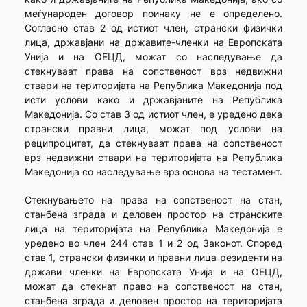
меѓународен договор поинаку не е определено.
Согласно став 2 од истиот член, странски физички
лица, државјани на државите-членки на Европската
Унија и на ОЕЦД, можат со наследување да
стекнуваат права на сопственост врз недвижни
ствари на територијата на Република Македонија под
исти услови како и државјаните на Република
Македонија. Со став 3 од истиот член, е уредено дека
странски правни лица, можат под услови на
реципроцитет, да стекнуваат права на сопственост
врз недвижни ствари на територијата на Република
Македонија со наследување врз основа на тестамент.
Стекнувањето на права на сопственост на стан,
станбена зграда и деловен простор на странските
лица на територијата на Република Македонија е
уредено во член 244 став 1 и 2 од Законот. Според
став 1, странски физички и правни лица резиденти на
држави членки на Европската Унија и на ОЕЦД,
можат да стекнат право на сопственост на стан,
станбена зграда и деловен простор на територијата