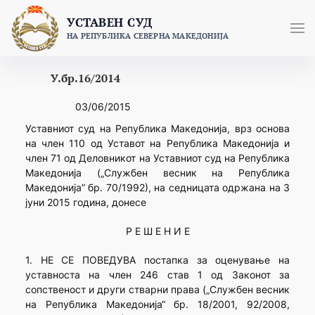
Skip
УСТАВЕН СУД
to
НА РЕПУБЛИКА СЕВЕРНА МАКЕДОНИЈА
content
У.бр.16/2014
03/06/2015
Уставниот суд на Република Македонија, врз основа
на член 110 од Уставот на Република Македонија и
член 71 од Деловникот на Уставниот суд на Република
Македонија („Службен весник на Република
Македонија” бр. 70/1992), на седницата одржана на 3
јуни 2015 година, донесе
Р Е Ш Е Н И Е
1. НЕ СЕ ПОВЕДУВА постапка за оценување на
уставноста на член 246 став 1 од Законот за
сопственост и други стварни права („Службен весник
на Република Македонија“ бр. 18/2001, 92/2008,